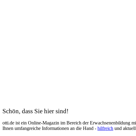
Hauswirtschafterin
Heilerziehungspfleger
Heimleitung
Hotelfachfrau
Hygienefachkraft
Industriekaufmann
Industriemechaniker
IT-Systemelektroniker
Kauffrau für Büromanagement
Kaufmann
Kfz-Mechatroniker
Kinderpflegerin
Kunsttherapeut
Koch
Kodierfachkraft
Konstruktionsmechaniker
Kosmetik
Krankenschwester
Logistik
Lohnbuchhalter
Management
Schön, dass Sie hier sind!
Maschinen- und Anlagenführer
Mechatroniker
otti.de ist ein Online-Magazin im Bereich der Erwachsenenbildung m
Mediation
Ihnen umfangreiche Informationen an die Hand -
hilfreich
und aktuell
Mediengestalter