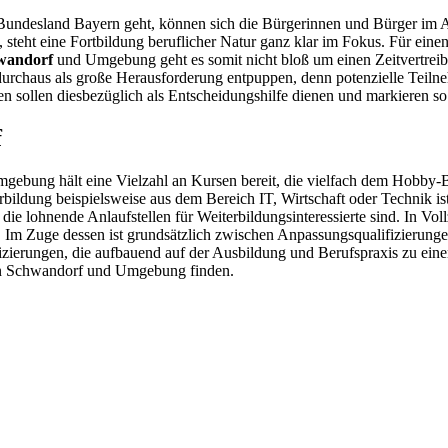
undesland Bayern geht, können sich die Bürgerinnen und Bürger im A
steht eine Fortbildung beruflicher Natur ganz klar im Fokus. Für einen
wandorf
und Umgebung geht es somit nicht bloß um einen Zeitvertreib
urchaus als große Herausforderung entpuppen, denn potenzielle Teilne
nen sollen diesbezüglich als Entscheidungshilfe dienen und markieren 
f
ebung hält eine Vielzahl an Kursen bereit, die vielfach dem Hobby-
terbildung beispielsweise aus dem Bereich IT, Wirtschaft oder Technik 
 lohnende Anlaufstellen für Weiterbildungsinteressierte sind. In Voll
Im Zuge dessen ist grundsätzlich zwischen Anpassungsqualifizierunge
izierungen, die aufbauend auf der Ausbildung und Berufspraxis zu eine
g in Schwandorf und Umgebung finden.