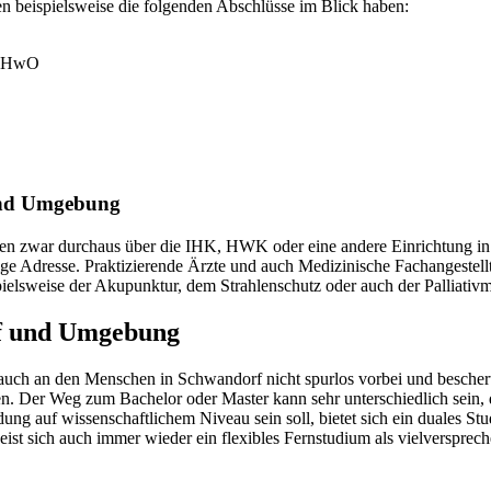
en beispielsweise die folgenden Abschlüsse im Blick haben:
ng HwO
und Umgebung
n zwar durchaus über die IHK, HWK oder eine andere Einrichtung in 
tige Adresse. Praktizierende Ärzte und auch Medizinische Fachangestel
ielsweise der Akupunktur, dem Strahlenschutz oder auch der Palliativ
rf und Umgebung
uch an den Menschen in Schwandorf nicht spurlos vorbei und bescher
n. Der Weg zum Bachelor oder Master kann sehr unterschiedlich sein, de
dung auf wissenschaftlichem Niveau sein soll, bietet sich ein duales 
t sich auch immer wieder ein flexibles Fernstudium als vielversprec