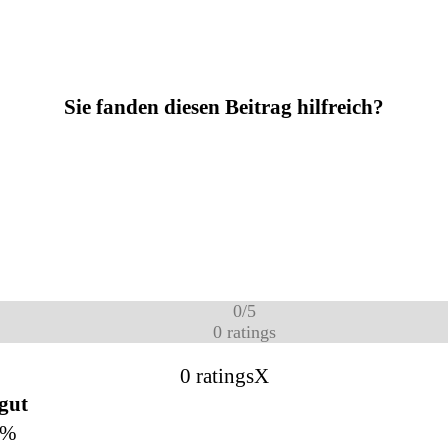
Sie fanden diesen Beitrag hilfreich?
0
/
5
0
ratings
0 ratings
X
 gut
0%