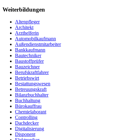
Weiterbildungen
Altenpfleger
Architekt
Arzthelferin
Automobilkaufmann
Außendienstmitarbeiter
Bankkaufmann
Bautechniker
Baustoffprüfer
Bauzeichner
Berufskraftfahrer
Betriebswirt
Bestattungswesen
Betreuungskraft
Bilanzbuchhalter
Buchhaltung
Bürokauffrau
Chemielaborant
Controlling
Dachdecker
Digitalisierung
Disponent
Elektroniker