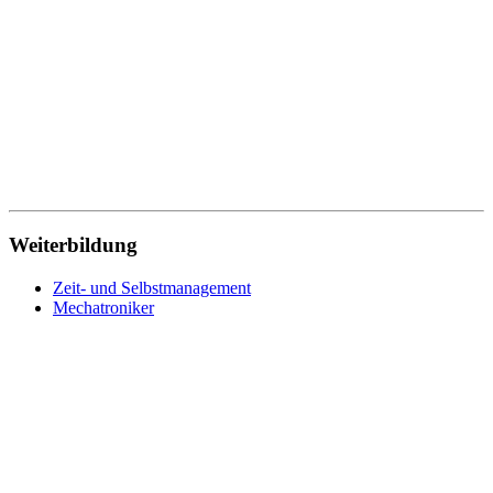
Reiseverkehrskauffrau
Rettungssanitäter
Sachbearbeiter
Schneiderin
Schornsteinfeger
Schreiner
Schweißer
Sicherheitsfachkraft
Straßenbahnfahrer
Softwareentwickler
Sozialarbeiter
Sozialassistent
Weiterbildung
Soziale Berufe
Sozialpädagoge
Zeit- und Selbstmanagement
Sozialversicherungsfachangestellte
Mechatroniker
Speditionskaufmann
Sporttherapeut
Sport- und Fitnesskaufmann
Steuerfachangestellte
Systemadministrator
Tagesmutter
Technischer Produktdesigner
Technischer Zeichner
Tierarzthelferin