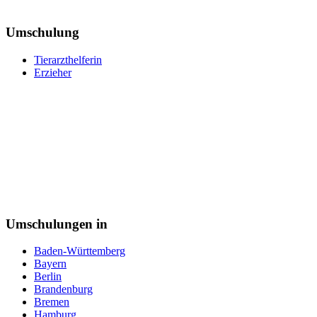
Tiermedizinische Fachangestellte
Tierpfleger
Tischler
Umschulung
Triebfahrzeugführer
Veranstaltungskaufmann
Tierarzthelferin
Verkäufer
Erzieher
Vermessungstechniker
Versicherungskaufmann
Verwaltungsfachangestellte
Webdesigner
Werkstoffprüfer
Zahntechniker
Zerspanungsmechaniker
Zollbeamter
Zweiradmechaniker
Umschulungen in
Baden-Württemberg
Bayern
Berlin
Brandenburg
Bremen
Hamburg