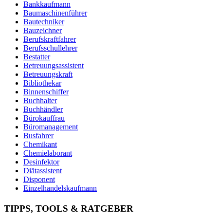
Bankkaufmann
Baumaschinenführer
Bautechniker
Bauzeichner
Berufskraftfahrer
Berufsschullehrer
Bestatter
Betreuungsassistent
Betreuungskraft
Bibliothekar
Binnenschiffer
Buchhalter
Buchhändler
Bürokauffrau
Büromanagement
Busfahrer
Chemikant
Chemielaborant
Desinfektor
Diätassistent
Disponent
Einzelhandelskaufmann
Elektroniker
Entspannungstherapeut
TIPPS, TOOLS & RATGEBER
Ergotherapeut