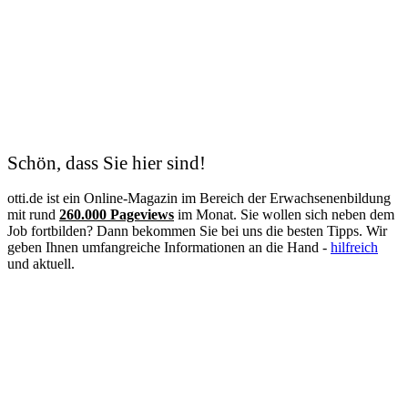
Heilpraktiker
Hörgeräteakustiker
Hotelfachfrau
Hundetrainer
Hygienekontrolleur
Immobilienkaufmann
Immobilienmakler
Industriekaufmann
Industriemechaniker
IT-Systemelektroniker
Schön, dass Sie hier sind!
IT Systemkaufmann
Justizvollzugsbeamter
otti.de ist ein Online-Magazin im Bereich der Erwachsenenbildung
Kauffrau im Gesundheitswesen
mit rund
260.000 Pageviews
im Monat. Sie wollen sich neben dem
Kinderpflegerin
Job fortbilden? Dann bekommen Sie bei uns die besten Tipps. Wir
Klimatechniker
geben Ihnen umfangreiche Informationen an die Hand -
hilfreich
Koch
und aktuell.
Konditor
Kosmetikerin
Kraftfahrzeugmechatroniker
Krankenpflegehelfer
Krankenpfleger
Krankenschwester
Landschaftsgärtner
Lebensmittelkontrolleur
Lebensmitteltechniker