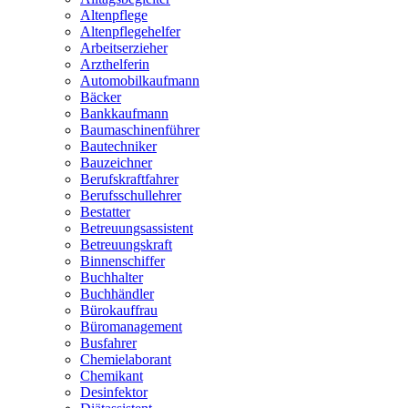
Altenpflege
Altenpflegehelfer
Arbeitserzieher
Arzthelferin
Automobilkaufmann
Bäcker
Bankkaufmann
Baumaschinenführer
Bautechniker
Bauzeichner
Berufskraftfahrer
Berufsschullehrer
Bestatter
Betreuungsassistent
Betreuungskraft
Binnenschiffer
Buchhalter
Buchhändler
Bürokauffrau
Büromanagement
Busfahrer
Chemielaborant
Chemikant
Desinfektor