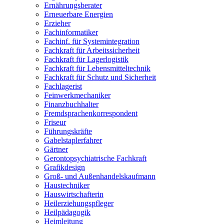
Ernährungsberater
Erneuerbare Energien
Erzieher
Fachinformatiker
Fachinf. für Systemintegration
Fachkraft für Arbeitssicherheit
Fachkraft für Lagerlogistik
Fachkraft für Lebensmitteltechnik
Fachkraft für Schutz und Sicherheit
Fachlagerist
Feinwerkmechaniker
Finanzbuchhalter
Fremdsprachenkorrespondent
Friseur
Führungskräfte
Gabelstaplerfahrer
Gärtner
Gerontopsychiatrische Fachkraft
Grafikdesign
Groß- und Außenhandelskaufmann
Haustechniker
Hauswirtschafterin
Heilerziehungspfleger
Heilpädagogik
Heimleitung