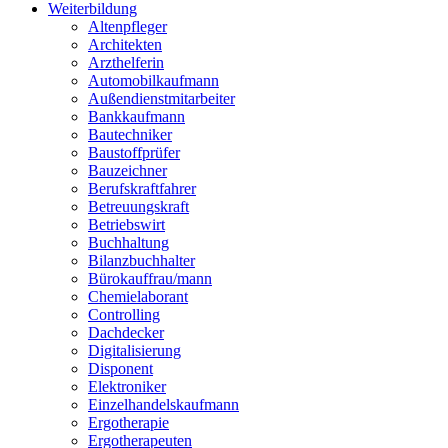
Weiterbildung
Altenpfleger
Architekten
Arzthelferin
Automobilkaufmann
Außendienstmitarbeiter
Bankkaufmann
Bautechniker
Baustoffprüfer
Bauzeichner
Berufskraftfahrer
Betreuungskraft
Betriebswirt
Buchhaltung
Bilanzbuchhalter
Bürokauffrau/mann
Chemielaborant
Controlling
Dachdecker
Digitalisierung
Disponent
Elektroniker
Einzelhandelskaufmann
Ergotherapie
Ergotherapeuten