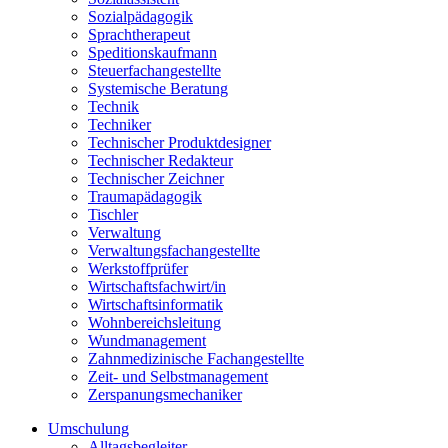
Sozialpädagogik
Sprachtherapeut
Speditionskaufmann
Steuerfachangestellte
Systemische Beratung
Technik
Techniker
Technischer Produktdesigner
Technischer Redakteur
Technischer Zeichner
Traumapädagogik
Tischler
Verwaltung
Verwaltungsfachangestellte
Werkstoffprüfer
Wirtschaftsfachwirt/in
Wirtschaftsinformatik
Wohnbereichsleitung
Wundmanagement
Zahnmedizinische Fachangestellte
Zeit- und Selbstmanagement
Zerspanungsmechaniker
Umschulung
Alltagsbegleiter