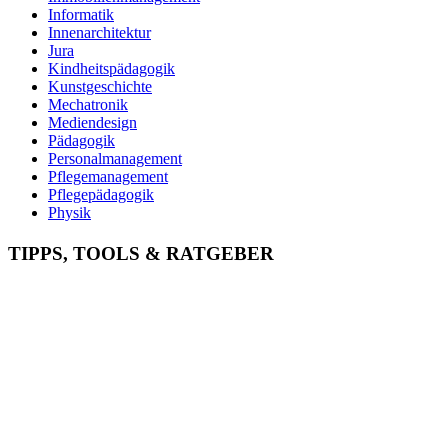
Informatik
Innenarchitektur
Jura
Kindheitspädagogik
Kunstgeschichte
Mechatronik
Mediendesign
Pädagogik
Personalmanagement
Pflegemanagement
Pflegepädagogik
Physik
Physiotherapie
Psychologie
TIPPS, TOOLS & RATGEBER
Psychotherapie
Soziale Arbeit
Sozialmanagement
Sozialpädagogik
Soziologie
Sportmanagement
Theologie
Tierpsychologie
Tourismus
Wirtschaftsinformatik
Wirtschaftsingenieurwesen