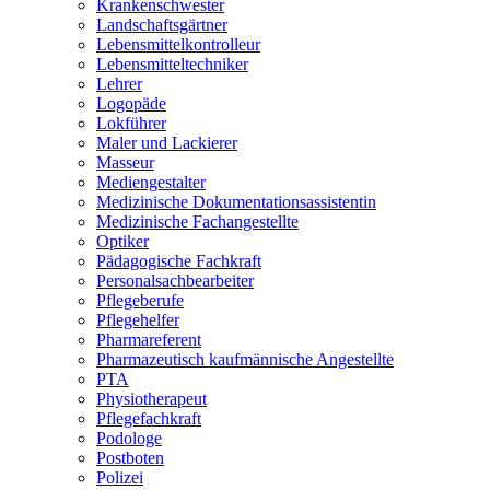
Krankenschwester
Landschaftsgärtner
Lebensmittelkontrolleur
Lebensmitteltechniker
Lehrer
Logopäde
Lokführer
Maler und Lackierer
Masseur
Mediengestalter
Medizinische Dokumentationsassistentin
Medizinische Fachangestellte
Optiker
Pädagogische Fachkraft
Personalsachbearbeiter
Pflegeberufe
Pflegehelfer
Pharmareferent
Pharmazeutisch kaufmännische Angestellte
PTA
Physiotherapeut
Pflegefachkraft
Podologe
Postboten
Polizei