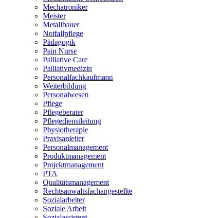
Mechatroniker
Meister
Metallbauer
Notfallpflege
Pädagogik
Pain Nurse
Palliative Care
Palliativmedizin
Personalfachkaufmann
Weiterbildung
Personalwesen
Pflege
Pflegeberater
Pflegedienstleitung
Physiotherapie
Praxisanleiter
Personalmanagement
Produktmanagement
Projektmanagement
PTA
Qualitätsmanagement
Rechtsanwaltsfachangestellte
Sozialarbeiter
Soziale Arbeit
Sozialassistent