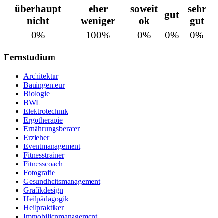
überhaupt
eher
soweit
sehr
gut
nicht
weniger
ok
gut
0%
100%
0%
0%
0%
Fernstudium
Architektur
Bauingenieur
Biologie
BWL
Elektrotechnik
Ergotherapie
Ernährungsberater
Erzieher
Eventmanagement
Fitnesstrainer
Fitnesscoach
Fotografie
Gesundheitsmanagement
Grafikdesign
Heilpädagogik
Heilpraktiker
Immobilienmanagement