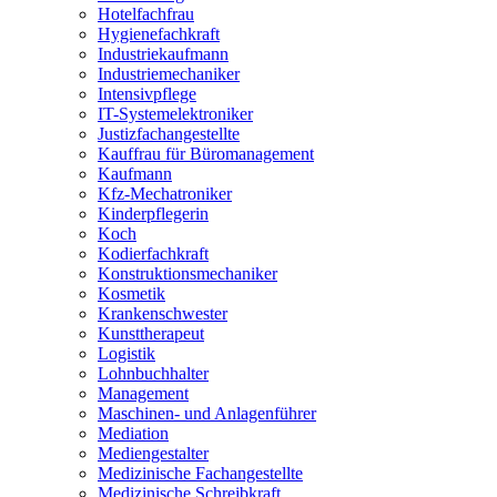
Hotelfachfrau
Hygienefachkraft
Industriekaufmann
Industriemechaniker
Intensivpflege
IT-Systemelektroniker
Justizfachangestellte
Kauffrau für Büromanagement
Kaufmann
Kfz-Mechatroniker
Kinderpflegerin
Koch
Kodierfachkraft
Konstruktionsmechaniker
Kosmetik
Krankenschwester
Kunsttherapeut
Logistik
Lohnbuchhalter
Management
Maschinen- und Anlagenführer
Mediation
Mediengestalter
Medizinische Fachangestellte
Medizinische Schreibkraft