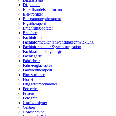
Diätassistent
Disponent
Einzelhandelskaufmann
Elektroniker
Entspannungstherapeut
Ergotherapeut
Ernährungsberater
Erzieher
Fachinformatiker
Fachinformatiker Anwendungsentwicklung
Fachinformatiker Systemintegration
Fachkraft für Lagerlogistik
Fachlagerist
Fahrlehrer
Fahrzeuglackierer
Familientherapeut
Fitnesstrainer
Florist
Fluggerätmechaniker
Forstwirt
Friseur
Fotograf
Grafikdesigner
Gärtner
Goldschmied