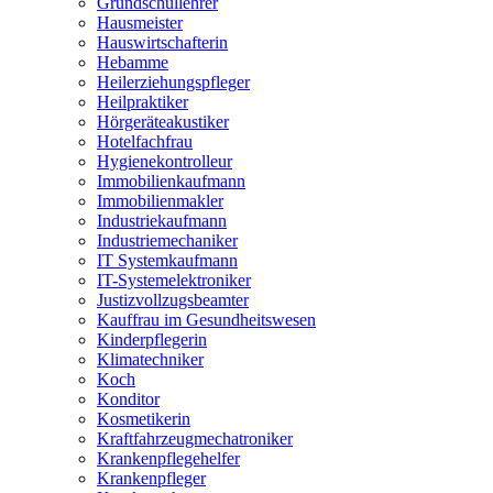
Grundschullehrer
Hausmeister
Hauswirtschafterin
Hebamme
Heilerziehungspfleger
Heilpraktiker
Hörgeräteakustiker
Hotelfachfrau
Hygienekontrolleur
Immobilienkaufmann
Immobilienmakler
Industriekaufmann
Industriemechaniker
IT Systemkaufmann
IT-Systemelektroniker
Justizvollzugsbeamter
Kauffrau im Gesundheitswesen
Kinderpflegerin
Klimatechniker
Koch
Konditor
Kosmetikerin
Kraftfahrzeugmechatroniker
Krankenpflegehelfer
Krankenpfleger