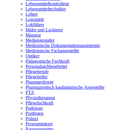
Lebensmittelkontrolleur
Lebensmitteltechniker
Lehrer
Logopäde
Lokführer
Maler und Lackierer
Masseur
Mediengestalter
Medizinische Dokumentationsassistentin
Medizinische Fachangestellte
Optiker
Pädagogische Fachkraft
Personalsachbearbeiter
Pflegeberufe
Pflegehelfer
Pharmareferent
Pharmazeutisch kaufmännische Angestellte
PTA
Physiotherapeut
Pflegefachkraft
Podologe
Postboten
Polizei
Programmierer
Raumausstatter