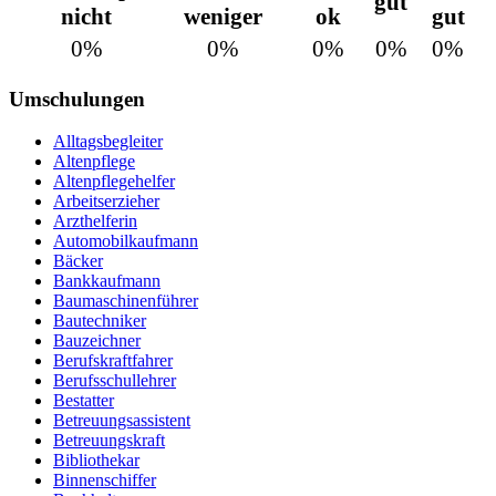
gut
nicht
weniger
ok
gut
0%
0%
0%
0%
0%
Umschulungen
Alltagsbegleiter
Altenpflege
Altenpflegehelfer
Arbeitserzieher
Arzthelferin
Automobilkaufmann
Bäcker
Bankkaufmann
Baumaschinenführer
Bautechniker
Bauzeichner
Berufskraftfahrer
Berufsschullehrer
Bestatter
Betreuungsassistent
Betreuungskraft
Bibliothekar
Binnenschiffer