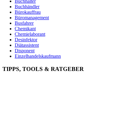
Buchhalter
Buchhändler
Bürokauffrau
Büromanagement
Busfahrer
Chemikant
Chemielaborant
Desinfektor
Diätassistent
Disponent
Einzelhandelskaufmann
Elektroniker
Entspannungstherapeut
TIPPS, TOOLS & RATGEBER
Ergotherapeut
Ernährungsberater
Erzieher
Fachinformatiker
Fachinformatiker Anwendungsentwicklung
Fachinformatiker Systemintegration
Fachkraft für Lagerlogistik
Fachlagerist
Fahrlehrer
Fahrzeuglackierer
Familientherapeut
Fitnesstrainer