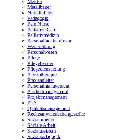
Meister
Metallbauer
Notfallpflege
Pädagogik
Pain Nurse
Palliative Care
Palliativmedizin
Personalfachkaufmann
Weiterbildung
Personalwesen
Pflege
Pflegeberater
Pflegedienstleitung
Physiotherapie
Praxisanleiter
Personalmanagement
Produktmanagement
Projektmanagement
PTA
Qualitätsmanagement
Rechtsanwaltsfachangestellte
Sozialarbeiter
Soziale Arbeit
Sozialassistent
Sozialpädagogik