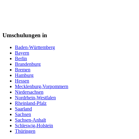
Zerspanungsmechaniker
Zollbeamter
Zweiradmechaniker
Umschulungen in
Baden-Württemberg
Bayern
Berlin
Brandenburg
Bremen
Hamburg
Hessen
Mecklenburg-Vorpommern
Niedersachsen
Nordrhein-Westfalen
Rheinland-Pfalz
Saarland
Sachsen
Sachsen-Anhalt
Schleswig-Holstein
Thüringen