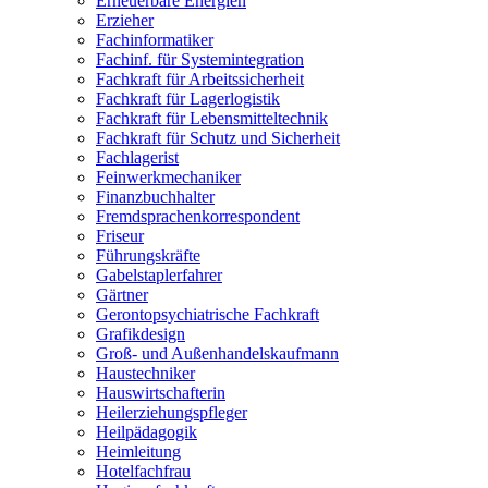
Erneuerbare Energien
Erzieher
Fachinformatiker
Fachinf. für Systemintegration
Fachkraft für Arbeitssicherheit
Fachkraft für Lagerlogistik
Fachkraft für Lebensmitteltechnik
Fachkraft für Schutz und Sicherheit
Fachlagerist
Feinwerkmechaniker
Finanzbuchhalter
Fremdsprachenkorrespondent
Friseur
Führungskräfte
Gabelstaplerfahrer
Gärtner
Gerontopsychiatrische Fachkraft
Grafikdesign
Groß- und Außenhandelskaufmann
Haustechniker
Hauswirtschafterin
Heilerziehungspfleger
Heilpädagogik
Heimleitung
Hotelfachfrau