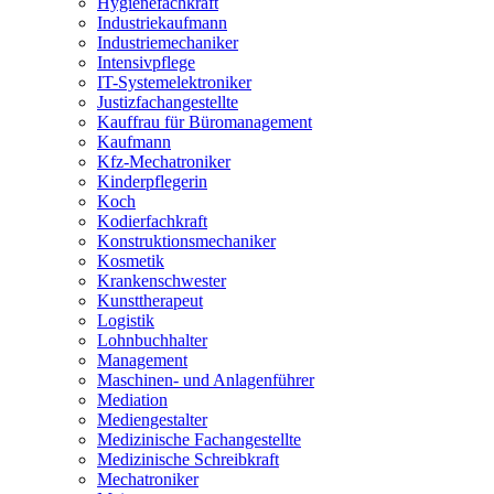
Hygienefachkraft
Industriekaufmann
Industriemechaniker
Intensivpflege
IT-Systemelektroniker
Justizfachangestellte
Kauffrau für Büromanagement
Kaufmann
Kfz-Mechatroniker
Kinderpflegerin
Koch
Kodierfachkraft
Konstruktionsmechaniker
Kosmetik
Krankenschwester
Kunsttherapeut
Logistik
Lohnbuchhalter
Management
Maschinen- und Anlagenführer
Mediation
Mediengestalter
Medizinische Fachangestellte
Medizinische Schreibkraft
Mechatroniker