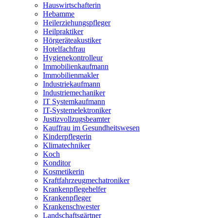
Hauswirtschafterin
Hebamme
Heilerziehungspfleger
Heilpraktiker
Hörgeräteakustiker
Hotelfachfrau
Hygienekontrolleur
Immobilienkaufmann
Immobilienmakler
Industriekaufmann
Industriemechaniker
IT Systemkaufmann
IT-Systemelektroniker
Justizvollzugsbeamter
Kauffrau im Gesundheitswesen
Kinderpflegerin
Klimatechniker
Koch
Konditor
Kosmetikerin
Kraftfahrzeugmechatroniker
Krankenpflegehelfer
Krankenpfleger
Krankenschwester
Landschaftsgärtner