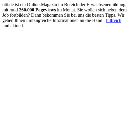
Justizvollzugsbeamter
otti.de ist ein Online-Magazin im Bereich der Erwachsenenbildung
Kauffrau im Gesundheitswesen
mit rund
260.000 Pageviews
im Monat. Sie wollen sich neben dem
Kinderpflegerin
Job fortbilden? Dann bekommen Sie bei uns die besten Tipps. Wir
Klimatechniker
geben Ihnen umfangreiche Informationen an die Hand -
hilfreich
Koch
und aktuell.
Konditor
Kosmetikerin
Kraftfahrzeugmechatroniker
Krankenpflegehelfer
Krankenpfleger
Krankenschwester
Landschaftsgärtner
Lebensmittelkontrolleur
Lebensmitteltechniker
Lehrer
Logopäde
Lokführer
Maler und Lackierer
Masseur
Mediengestalter
Medizinische Dokumentationsassistentin
Medizinische Fachangestellte (MFA)
Optiker
Pädagogische Fachkraft
Personalsachbearbeiter