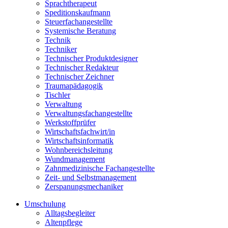
Sprachtherapeut
Speditionskaufmann
Steuerfachangestellte
Systemische Beratung
Technik
Techniker
Technischer Produktdesigner
Technischer Redakteur
Technischer Zeichner
Traumapädagogik
Tischler
Verwaltung
Verwaltungsfachangestellte
Werkstoffprüfer
Wirtschaftsfachwirt/in
Wirtschaftsinformatik
Wohnbereichsleitung
Wundmanagement
Zahnmedizinische Fachangestellte
Zeit- und Selbstmanagement
Zerspanungsmechaniker
Umschulung
Alltagsbegleiter
Altenpflege