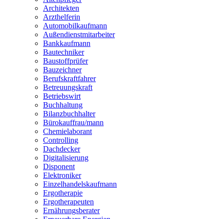
Architekten
Arzthelferin
Automobilkaufmann
Außendienstmitarbeiter
Bankkaufmann
Bautechniker
Baustoffprüfer
Bauzeichner
Berufskraftfahrer
Betreuungskraft
Betriebswirt
Buchhaltung
Bilanzbuchhalter
Bürokauffrau/mann
Chemielaborant
Controlling
Dachdecker
Digitalisierung
Disponent
Elektroniker
Einzelhandelskaufmann
Ergotherapie
Ergotherapeuten
Ernährungsberater