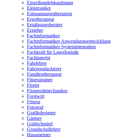
Einzelhandelskaufmann
Elektroniker
Entspannungstherapeut
Ergotherapeut
Ernährungsberater
Erzieher
Fachinformatiker
Fachinformatiker Anwendungsentwicklung
Fachinformatiker Systemintegration
Fachkraft für Lagerlogistik
Fachlagerist
Fahrlehrer
Fahrzeuglackierer
Familientherapeut
Fitnesstrainer
Florist
Fluggerätmechaniker
Forstwirt
Friseur
Fotograf
Grafikdesigner
Gärtner
Goldschmied
Grundschullehrer
Hausmeister