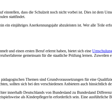
instellen, dass die Schulzeit noch nicht vorbei ist. Dies ist dem Ums
len stattfindet.
n ein einjähriges Anerkennungsjahr abzuleisten ist. Wer alle Teile erfolg
elt und einen ersten Beruf erlernt haben, bietet sich eine
Umschulung
rufserfahrene gemeinsam für die staatliche Prüfung lernen. Zuweilen ex
ädagogischen Themen sind Grundvoraussetzungen für eine Qualifizierun
en, sollten sich bei den verschiedenen Anbietern auch hinsichtlich de
 hier innerhalb Deutschlands von Bundesland zu Bundesland Differenze
pielsweise als Kinderpfleger/in erforderlich sein. Eine ausführliche Be