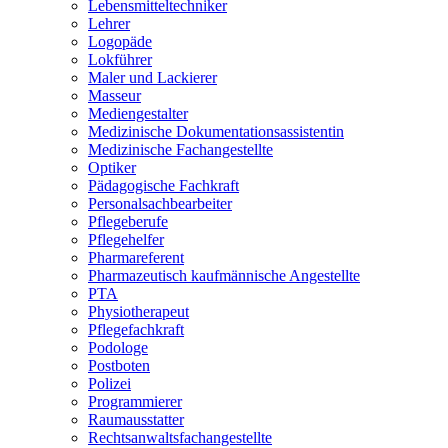
Lebensmitteltechniker
Lehrer
Logopäde
Lokführer
Maler und Lackierer
Masseur
Mediengestalter
Medizinische Dokumentationsassistentin
Medizinische Fachangestellte
Optiker
Pädagogische Fachkraft
Personalsachbearbeiter
Pflegeberufe
Pflegehelfer
Pharmareferent
Pharmazeutisch kaufmännische Angestellte
PTA
Physiotherapeut
Pflegefachkraft
Podologe
Postboten
Polizei
Programmierer
Raumausstatter
Rechtsanwaltsfachangestellte