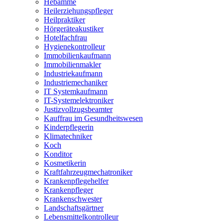
Hebamme
Heilerziehungspfleger
Heilpraktiker
Hörgeräteakustiker
Hotelfachfrau
Hygienekontrolleur
Immobilienkaufmann
Immobilienmakler
Industriekaufmann
Industriemechaniker
IT Systemkaufmann
IT-Systemelektroniker
Justizvollzugsbeamter
Kauffrau im Gesundheitswesen
Kinderpflegerin
Klimatechniker
Koch
Konditor
Kosmetikerin
Kraftfahrzeugmechatroniker
Krankenpflegehelfer
Krankenpfleger
Krankenschwester
Landschaftsgärtner
Lebensmittelkontrolleur