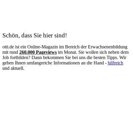
Hundetrainer
Hygienekontrolleur
Immobilienkaufmann
Immobilienmakler
Industriekaufmann
Industriemechaniker
IT-Systemelektroniker
Schön, dass Sie hier sind!
IT Systemkaufmann
Justizvollzugsbeamter
otti.de ist ein Online-Magazin im Bereich der Erwachsenenbildung
Kauffrau im Gesundheitswesen
mit rund
260.000 Pageviews
im Monat. Sie wollen sich neben dem
Kinderpflegerin
Job fortbilden? Dann bekommen Sie bei uns die besten Tipps. Wir
Klimatechniker
geben Ihnen umfangreiche Informationen an die Hand -
hilfreich
Koch
und aktuell.
Konditor
Kosmetikerin
Kraftfahrzeugmechatroniker
Krankenpflegehelfer
Krankenpfleger
Krankenschwester
Landschaftsgärtner
Lebensmittelkontrolleur
Lebensmitteltechniker
Lehrer
Logopäde
Lokführer