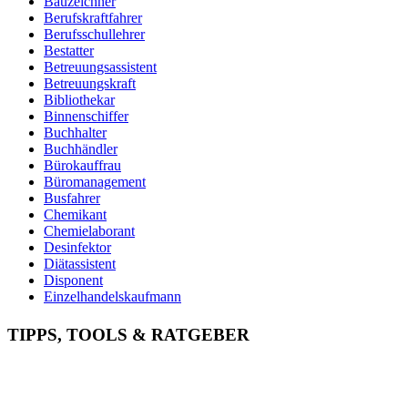
Bauzeichner
Berufskraftfahrer
Berufsschullehrer
Bestatter
Betreuungsassistent
Betreuungskraft
Bibliothekar
Binnenschiffer
Buchhalter
Buchhändler
Bürokauffrau
Büromanagement
Busfahrer
Chemikant
Chemielaborant
Desinfektor
Diätassistent
Disponent
Einzelhandelskaufmann
Elektroniker
Entspannungstherapeut
TIPPS, TOOLS & RATGEBER
Ergotherapeut
Ernährungsberater
Erzieher
Fachinformatiker