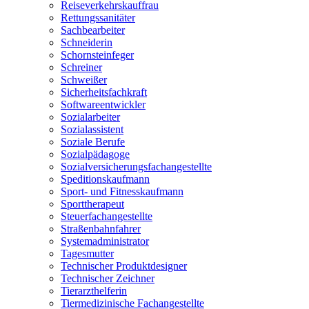
Reiseverkehrskauffrau
Rettungssanitäter
Sachbearbeiter
Schneiderin
Schornsteinfeger
Schreiner
Schweißer
Sicherheitsfachkraft
Softwareentwickler
Sozialarbeiter
Sozialassistent
Soziale Berufe
Sozialpädagoge
Sozialversicherungsfachangestellte
Speditionskaufmann
Sport- und Fitnesskaufmann
Sporttherapeut
Steuerfachangestellte
Straßenbahnfahrer
Systemadministrator
Tagesmutter
Technischer Produktdesigner
Technischer Zeichner
Tierarzthelferin
Tiermedizinische Fachangestellte