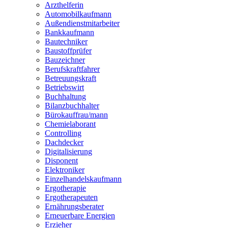
Arzthelferin
Automobilkaufmann
Außendienstmitarbeiter
Bankkaufmann
Bautechniker
Baustoffprüfer
Bauzeichner
Berufskraftfahrer
Betreuungskraft
Betriebswirt
Buchhaltung
Bilanzbuchhalter
Bürokauffrau/mann
Chemielaborant
Controlling
Dachdecker
Digitalisierung
Disponent
Elektroniker
Einzelhandelskaufmann
Ergotherapie
Ergotherapeuten
Ernährungsberater
Erneuerbare Energien
Erzieher