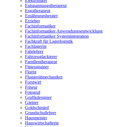
Elektroniker
Entspannungstherapeut
Ergotherapeut
Ernährungsberater
Erzieher
Fachinformatiker
Fachinformatiker Anwendungsentwicklung
Fachinformatiker Systemintegration
Fachkraft für Lagerlogistik
Fachlagerist
Fahrlehrer
Fahrzeuglackierer
Familientherapeut
Fitnesstrainer
Florist
Fluggerätmechaniker
Forstwirt
Friseur
Fotograf
Grafikdesigner
Gärtner
Goldschmied
Grundschullehrer
Hausmeister
Hauswirtschafterin