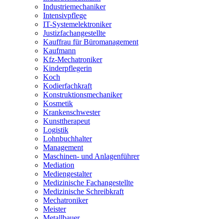
Industriemechaniker
Intensivpflege
IT-Systemelektroniker
Justizfachangestellte
Kauffrau für Büromanagement
Kaufmann
Kfz-Mechatroniker
Kinderpflegerin
Koch
Kodierfachkraft
Konstruktionsmechaniker
Kosmetik
Krankenschwester
Kunsttherapeut
Logistik
Lohnbuchhalter
Management
Maschinen- und Anlagenführer
Mediation
Mediengestalter
Medizinische Fachangestellte
Medizinische Schreibkraft
Mechatroniker
Meister
Metallbauer