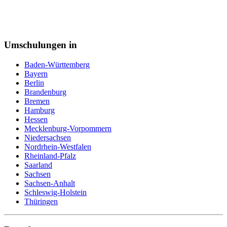
Veranstaltungskaufmann
Verkäufer
Vermessungstechniker
Versicherungskaufmann
Verwaltungsfachangestellte
Umschulungen in
Webdesigner
Werkstoffprüfer
Baden-Württemberg
Zahntechniker
Bayern
Zerspanungsmechaniker
Berlin
Zollbeamter
Brandenburg
Zweiradmechaniker
Bremen
Hamburg
Hessen
Mecklenburg-Vorpommern
Niedersachsen
Nordrhein-Westfalen
Rheinland-Pfalz
Saarland
Sachsen
Sachsen-Anhalt
Schleswig-Holstein
Thüringen