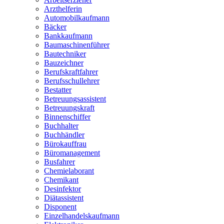
Arzthelferin
Automobilkaufmann
Bäcker
Bankkaufmann
Baumaschinenführer
Bautechniker
Bauzeichner
Berufskraftfahrer
Berufsschullehrer
Bestatter
Betreuungsassistent
Betreuungskraft
Binnenschiffer
Buchhalter
Buchhändler
Bürokauffrau
Büromanagement
Busfahrer
Chemielaborant
Chemikant
Desinfektor
Diätassistent
Disponent
Einzelhandelskaufmann