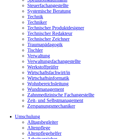
Steuerfachangestellte
Systemische Beratung
Technik
Techniker
Technischer Produktdesigner
Technischer Redakteur
Technischer Zeichner
Traumapädagogik
Tischler
Verwaltung
Verwaltungsfachangestellte
Werkstoffprüfer
Wirtschaftsfachwirt/in
Wirtschaftsinformatik
Wohnbereichsleitung
Wundmanagement
Zahnmedizinische Fachangestellte
Zeit- und Selbstmanagement
Zerspanungsmechaniker
Umschulung
Alltagsbegleiter
Altenpflege
Altenpflegehelfer
Arbeitserzieher