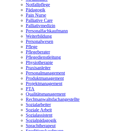
Notfallpflege
Pädagogik
Pain Nurse
Palliative Care
Palliativmedizin
Personalfachkaufmann
Weiterbildung
Personalwesen
Pflege
Pflegeberater
Pflegedienstleitung
Physiotherapie
Praxisanleiter
Personalmanagement
Produktmanagement
Projektmanagement
PTA
Qualitätsmanagement
Rechtsanwaltsfachangestellte
Sozialarbeiter
Soziale Arbeit
Sozialassistent
Sozialpädagogik
Sprachtherapeut
Speditionskaufmann