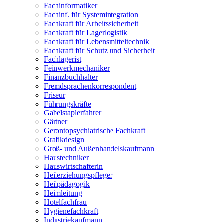
Fachinformatiker
Fachinf. für Systemintegration
Fachkraft für Arbeitssicherheit
Fachkraft für Lagerlogistik
Fachkraft für Lebensmitteltechnik
Fachkraft für Schutz und Sicherheit
Fachlagerist
Feinwerkmechaniker
Finanzbuchhalter
Fremdsprachenkorrespondent
Friseur
Führungskräfte
Gabelstaplerfahrer
Gärtner
Gerontopsychiatrische Fachkraft
Grafikdesign
Groß- und Außenhandelskaufmann
Haustechniker
Hauswirtschafterin
Heilerziehungspfleger
Heilpädagogik
Heimleitung
Hotelfachfrau
Hygienefachkraft
Industriekaufmann