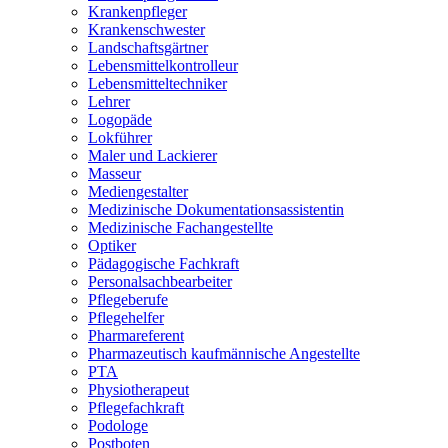
Krankenpfleger
Krankenschwester
Landschaftsgärtner
Lebensmittelkontrolleur
Lebensmitteltechniker
Lehrer
Logopäde
Lokführer
Maler und Lackierer
Masseur
Mediengestalter
Medizinische Dokumentationsassistentin
Medizinische Fachangestellte
Optiker
Pädagogische Fachkraft
Personalsachbearbeiter
Pflegeberufe
Pflegehelfer
Pharmareferent
Pharmazeutisch kaufmännische Angestellte
PTA
Physiotherapeut
Pflegefachkraft
Podologe
Postboten