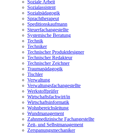
Soziale Arbeit
Sozialassistent
Sozialpädagogik
Sprachtherapeut
Speditionskaufmann
Steuerfachangestellte
Systemische Beratung
Technik
Techniker
Technischer Produktdesigner
Technischer Redakteur
Technischer Zeichner
Traumapädagogik
Tischler
Verwaltung
Verwaltungsfachangestellte
Werkstoffprüfer
Wirtschaftsfachwirt/in
Wirtschaftsinformatik
Wohnbereichsleitung
Wundmanagement
Zahnmedizinische Fachangestellte
Zeit- und Selbstmanagement
Zerspanungsmechaniker