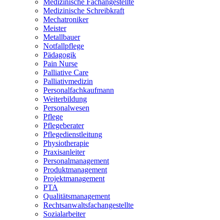
Medizinische Fachangestellte
Medizinische Schreibkraft
Mechatroniker
Meister
Metallbauer
Notfallpflege
Pädagogik
Pain Nurse
Palliative Care
Palliativmedizin
Personalfachkaufmann
Weiterbildung
Personalwesen
Pflege
Pflegeberater
Pflegedienstleitung
Physiotherapie
Praxisanleiter
Personalmanagement
Produktmanagement
Projektmanagement
PTA
Qualitätsmanagement
Rechtsanwaltsfachangestellte
Sozialarbeiter