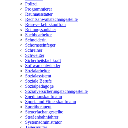
Polizei
Programmierer
Raumausstatter
Rechtsanwaltsfachangestellte
Reiseverkehrskauffrau
Rettungssanitäter
Sachbearbeiter
Schneiderin
Schornsteinfeger
Schreiner
Schweißer
Sicherheitsfachkraft
Softwareentwickler
Sozialarbeiter
Sozialassistent
Soziale Berufe
Sozialpädagoge
Sozialversicherungsfachangestellte
Speditionskaufmann
Sport- und Fitnesskaufmann
Sporttherapeut
Steuerfachangestellte
Straßenbahnfahrer
Systemadministrator
Tagesmutter