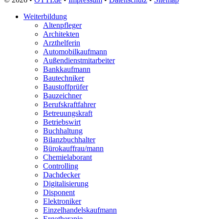
Verkäufer
Vermessungstechniker
Weiterbildung
Versicherungskaufmann
Altenpfleger
Verwaltungsfachangestellte
Architekten
Webdesigner
Arzthelferin
Werkstoffprüfer
Automobilkaufmann
Zahntechniker
Außendienstmitarbeiter
Zerspanungsmechaniker
Bankkaufmann
Zollbeamter
Bautechniker
Zweiradmechaniker
Baustoffprüfer
Bauzeichner
Berufskraftfahrer
Betreuungskraft
Betriebswirt
Buchhaltung
Bilanzbuchhalter
Bürokauffrau/mann
Chemielaborant
Controlling
Dachdecker
Digitalisierung
Disponent
Elektroniker
Einzelhandelskaufmann
Ergotherapie