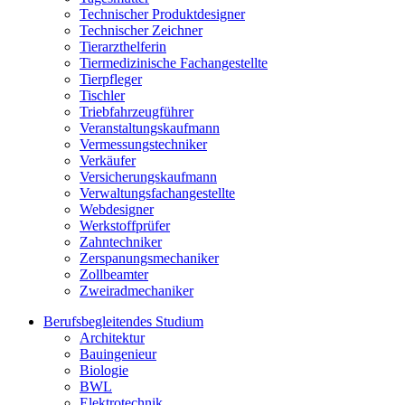
Technischer Produktdesigner
Technischer Zeichner
Tierarzthelferin
Tiermedizinische Fachangestellte
Tierpfleger
Tischler
Triebfahrzeugführer
Veranstaltungskaufmann
Vermessungstechniker
Verkäufer
Versicherungskaufmann
Verwaltungsfachangestellte
Webdesigner
Werkstoffprüfer
Zahntechniker
Zerspanungsmechaniker
Zollbeamter
Zweiradmechaniker
Berufsbegleitendes Studium
Architektur
Bauingenieur
Biologie
BWL
Elektrotechnik