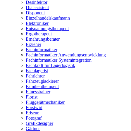
Desinfektor
Diätassistent
Disponent
Einzelhandelskaufmann
Elektroniker
Entspannungstherapeut
Ergotherapeut
Ernährungsberater
Erzieher
Fachinformatiker
Fachinformatiker Anwendungsentwicklung
Fachinformatiker Systemintegration
Fachkraft für Lagerlogistik
Fachlagerist
Fahrlehrer
Fahrzeuglackierer
Familientherapeut
Fitnesstrainer
Florist
Fluggerätmechaniker
Forstwirt
Friseur
Fotograf
Grafikdesigner
Gärtner