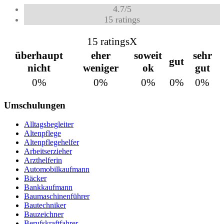
4.7
/
5
15
ratings
15 ratings
X
überhaupt
eher
soweit
sehr
gut
nicht
weniger
ok
gut
0%
0%
0%
0%
0%
Umschulungen
Alltagsbegleiter
Altenpflege
Altenpflegehelfer
Arbeitserzieher
Arzthelferin
Automobilkaufmann
Bäcker
Bankkaufmann
Baumaschinenführer
Bautechniker
Bauzeichner
Berufskraftfahrer