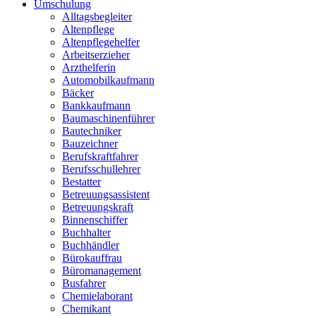
Umschulung
Alltagsbegleiter
Altenpflege
Altenpflegehelfer
Arbeitserzieher
Arzthelferin
Automobilkaufmann
Bäcker
Bankkaufmann
Baumaschinenführer
Bautechniker
Bauzeichner
Berufskraftfahrer
Berufsschullehrer
Bestatter
Betreuungsassistent
Betreuungskraft
Binnenschiffer
Buchhalter
Buchhändler
Bürokauffrau
Büromanagement
Busfahrer
Chemielaborant
Chemikant