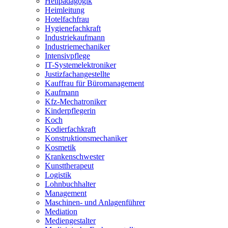
Heilpädagogik
Heimleitung
Hotelfachfrau
Hygienefachkraft
Industriekaufmann
Industriemechaniker
Intensivpflege
IT-Systemelektroniker
Justizfachangestellte
Kauffrau für Büromanagement
Kaufmann
Kfz-Mechatroniker
Kinderpflegerin
Koch
Kodierfachkraft
Konstruktionsmechaniker
Kosmetik
Krankenschwester
Kunsttherapeut
Logistik
Lohnbuchhalter
Management
Maschinen- und Anlagenführer
Mediation
Mediengestalter