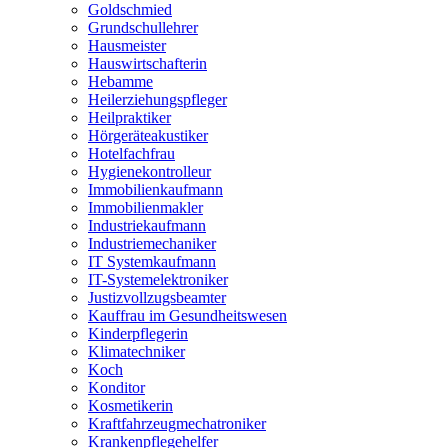
Goldschmied
Grundschullehrer
Hausmeister
Hauswirtschafterin
Hebamme
Heilerziehungspfleger
Heilpraktiker
Hörgeräteakustiker
Hotelfachfrau
Hygienekontrolleur
Immobilienkaufmann
Immobilienmakler
Industriekaufmann
Industriemechaniker
IT Systemkaufmann
IT-Systemelektroniker
Justizvollzugsbeamter
Kauffrau im Gesundheitswesen
Kinderpflegerin
Klimatechniker
Koch
Konditor
Kosmetikerin
Kraftfahrzeugmechatroniker
Krankenpflegehelfer