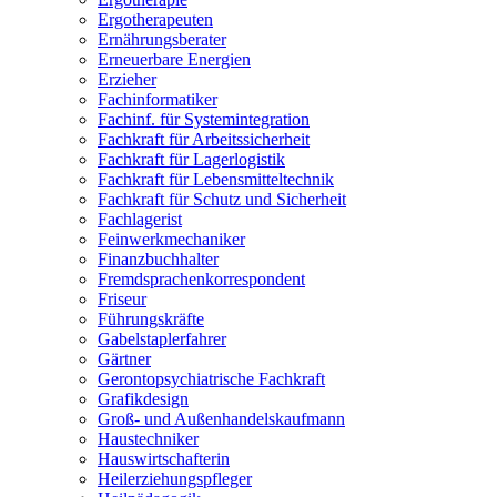
Ergotherapeuten
Ernährungsberater
Erneuerbare Energien
Erzieher
Fachinformatiker
Fachinf. für Systemintegration
Fachkraft für Arbeitssicherheit
Fachkraft für Lagerlogistik
Fachkraft für Lebensmitteltechnik
Fachkraft für Schutz und Sicherheit
Fachlagerist
Feinwerkmechaniker
Finanzbuchhalter
Fremdsprachenkorrespondent
Friseur
Führungskräfte
Gabelstaplerfahrer
Gärtner
Gerontopsychiatrische Fachkraft
Grafikdesign
Groß- und Außenhandelskaufmann
Haustechniker
Hauswirtschafterin
Heilerziehungspfleger