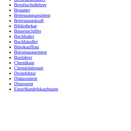
Berufsschullehrer
Bestatter
Betreuungsassistent
Betreuungskraft
Bibliothekar
Binnenschiffer
Buchhalter
Buchhändler
Bürokauffrau
Büromanagement
Busfahrer
Chemikant
Chemielaborant
Desinfektor
Diätassistent
Disponent
Einzelhandelskaufmann
Elektroniker
Entspannungstherapeut
Ergotherapeut
Ernährungsberater
Erzieher
Fachinformatiker
Fachinformatiker Anwendungsentwicklung