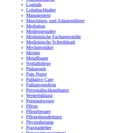
Logistik
Lohnbuchhalter
Management
Maschinen- und Anlagenführer
Mediation
Mediengestalter
Medizinische Fachangestellte
Medizinische Schreibkraft
Mechatroniker
Meister
Metallbauer
Notfallpflege
Pädagogik
Pain Nurse
Palliative Care
Palliativmedizin
Personalfachkaufmann
Weiterbildung
Personalwesen
Pflege
Pflegeberater
Pflegedienstleitung
Physiotherapie
Praxisanleiter
Personalmanagement