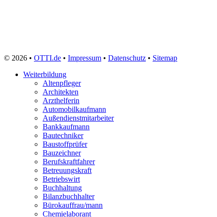
© 2026 •
OTTI.de
•
Impressum
•
Datenschutz
•
Sitemap
Weiterbildung
Altenpfleger
Architekten
Arzthelferin
Automobilkaufmann
Außendienstmitarbeiter
Bankkaufmann
Bautechniker
Baustoffprüfer
Bauzeichner
Berufskraftfahrer
Betreuungskraft
Betriebswirt
Buchhaltung
Bilanzbuchhalter
Bürokauffrau/mann
Chemielaborant