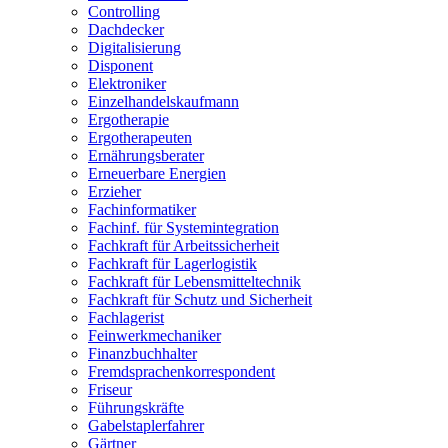
Controlling
Dachdecker
Digitalisierung
Disponent
Elektroniker
Einzelhandelskaufmann
Ergotherapie
Ergotherapeuten
Ernährungsberater
Erneuerbare Energien
Erzieher
Fachinformatiker
Fachinf. für Systemintegration
Fachkraft für Arbeitssicherheit
Fachkraft für Lagerlogistik
Fachkraft für Lebensmitteltechnik
Fachkraft für Schutz und Sicherheit
Fachlagerist
Feinwerkmechaniker
Finanzbuchhalter
Fremdsprachenkorrespondent
Friseur
Führungskräfte
Gabelstaplerfahrer
Gärtner