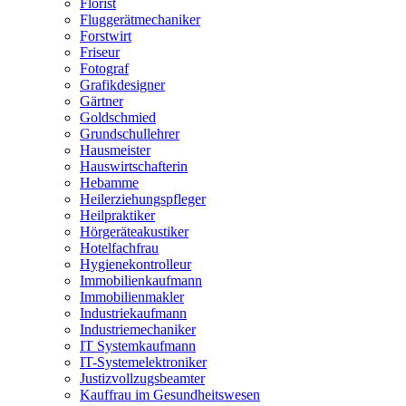
Florist
Fluggerätmechaniker
Forstwirt
Friseur
Fotograf
Grafikdesigner
Gärtner
Goldschmied
Grundschullehrer
Hausmeister
Hauswirtschafterin
Hebamme
Heilerziehungspfleger
Heilpraktiker
Hörgeräteakustiker
Hotelfachfrau
Hygienekontrolleur
Immobilienkaufmann
Immobilienmakler
Industriekaufmann
Industriemechaniker
IT Systemkaufmann
IT-Systemelektroniker
Justizvollzugsbeamter
Kauffrau im Gesundheitswesen