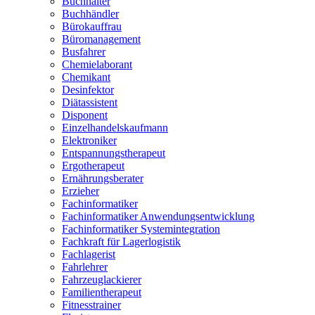
Buchhalter
Buchhändler
Bürokauffrau
Büromanagement
Busfahrer
Chemielaborant
Chemikant
Desinfektor
Diätassistent
Disponent
Einzelhandelskaufmann
Elektroniker
Entspannungstherapeut
Ergotherapeut
Ernährungsberater
Erzieher
Fachinformatiker
Fachinformatiker Anwendungsentwicklung
Fachinformatiker Systemintegration
Fachkraft für Lagerlogistik
Fachlagerist
Fahrlehrer
Fahrzeuglackierer
Familientherapeut
Fitnesstrainer