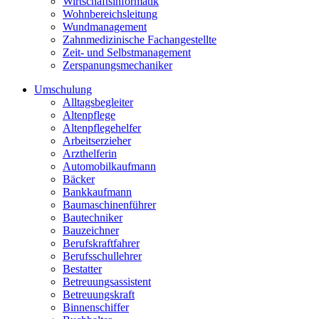
Wirtschaftsinformatik
Wohnbereichsleitung
Wundmanagement
Zahnmedizinische Fachangestellte
Zeit- und Selbstmanagement
Zerspanungsmechaniker
Umschulung
Alltagsbegleiter
Altenpflege
Altenpflegehelfer
Arbeitserzieher
Arzthelferin
Automobilkaufmann
Bäcker
Bankkaufmann
Baumaschinenführer
Bautechniker
Bauzeichner
Berufskraftfahrer
Berufsschullehrer
Bestatter
Betreuungsassistent
Betreuungskraft
Binnenschiffer