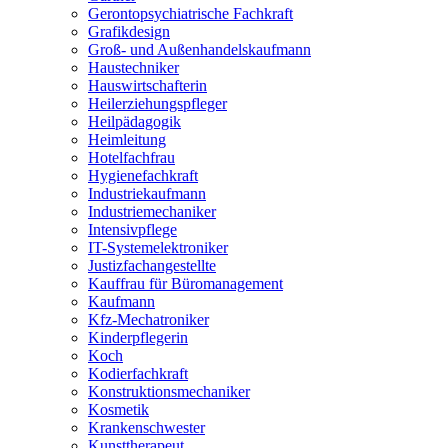
Gerontopsychiatrische Fachkraft
Grafikdesign
Groß- und Außenhandelskaufmann
Haustechniker
Hauswirtschafterin
Heilerziehungspfleger
Heilpädagogik
Heimleitung
Hotelfachfrau
Hygienefachkraft
Industriekaufmann
Industriemechaniker
Intensivpflege
IT-Systemelektroniker
Justizfachangestellte
Kauffrau für Büromanagement
Kaufmann
Kfz-Mechatroniker
Kinderpflegerin
Koch
Kodierfachkraft
Konstruktionsmechaniker
Kosmetik
Krankenschwester
Kunsttherapeut