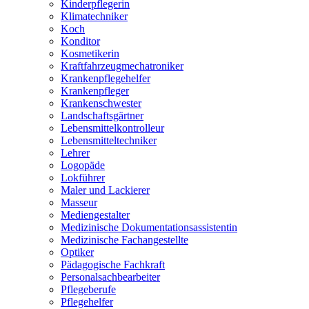
Kinderpflegerin
Klimatechniker
Koch
Konditor
Kosmetikerin
Kraftfahrzeugmechatroniker
Krankenpflegehelfer
Krankenpfleger
Krankenschwester
Landschaftsgärtner
Lebensmittelkontrolleur
Lebensmitteltechniker
Lehrer
Logopäde
Lokführer
Maler und Lackierer
Masseur
Mediengestalter
Medizinische Dokumentationsassistentin
Medizinische Fachangestellte
Optiker
Pädagogische Fachkraft
Personalsachbearbeiter
Pflegeberufe
Pflegehelfer