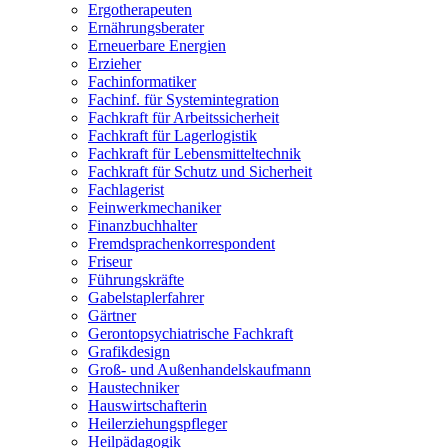
Ergotherapeuten
Ernährungsberater
Erneuerbare Energien
Erzieher
Fachinformatiker
Fachinf. für Systemintegration
Fachkraft für Arbeitssicherheit
Fachkraft für Lagerlogistik
Fachkraft für Lebensmitteltechnik
Fachkraft für Schutz und Sicherheit
Fachlagerist
Feinwerkmechaniker
Finanzbuchhalter
Fremdsprachenkorrespondent
Friseur
Führungskräfte
Gabelstaplerfahrer
Gärtner
Gerontopsychiatrische Fachkraft
Grafikdesign
Groß- und Außenhandelskaufmann
Haustechniker
Hauswirtschafterin
Heilerziehungspfleger
Heilpädagogik