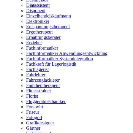
Diätassistent
Disponent
Einzelhandelskaufmann
Elektroniker
Entspannungstherapeut
Ergotherapeut
Ernährungsberater
Erzieher
Fachinformatiker
Fachinformatiker Anwendungsentwicklung
Fachinformatiker Systemintegration
Fachkraft für Lagerlogistik
Fachlagerist
Fahrlehrer
Fahrzeuglackierer
Familientherapeut
Fitnesstrainer
Florist
Fluggerätmechaniker
Forstwirt
Friseur
Fotograf
Grafikdesigner
Gärtner