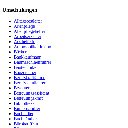
Umschulungen
Alltagsbegleiter
Altenpflege
Altenpflegehelfer
Arbeitserzieher
Arzthelferin
Automobilkaufmann
Bäcker
Bankkaufmann
Baumaschinenführer
Bautechniker
Bauzeichner
Berufskraftfahrer
Berufsschullehrer
Bestatter
Betreuungsassistent
Betreuungskraft
Bibliothekar
Binnenschiffer
Buchhalter
Buchhändler
Bürokauffrau