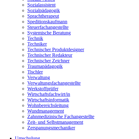
Sozialassistent
Sozialpädagogik
Sprachtherapeut
Speditionskaufmann
Steuerfachangestellte
Systemische Beratung
Technik
Techniker
Technischer Produktdesigner
Technischer Redakteur
Technischer Zeichner
Traumapädagogik
Tischler
Verwaltung
Verwaltungsfachangestellte
Werkstoffprüfer
Wirtschaftsfachwirt/in
Wirtschaftsinformatik
Wohnbereichsleitung
Wundmanagement
Zahnmedizinische Fachangestellte
Zeit- und Selbstmanagement
Zerspanungsmechaniker
Umschulung