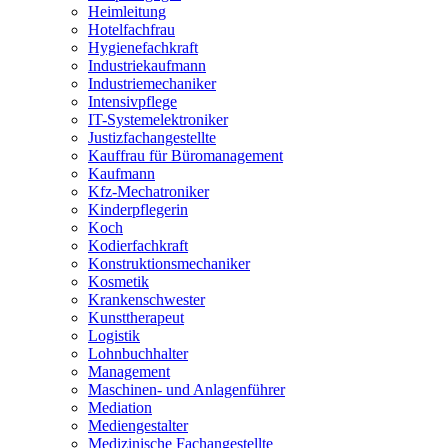
Heimleitung
Hotelfachfrau
Hygienefachkraft
Industriekaufmann
Industriemechaniker
Intensivpflege
IT-Systemelektroniker
Justizfachangestellte
Kauffrau für Büromanagement
Kaufmann
Kfz-Mechatroniker
Kinderpflegerin
Koch
Kodierfachkraft
Konstruktionsmechaniker
Kosmetik
Krankenschwester
Kunsttherapeut
Logistik
Lohnbuchhalter
Management
Maschinen- und Anlagenführer
Mediation
Mediengestalter
Medizinische Fachangestellte