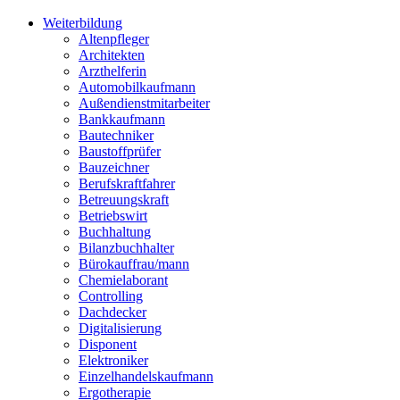
Weiterbildung
Altenpfleger
Architekten
Arzthelferin
Automobilkaufmann
Außendienstmitarbeiter
Bankkaufmann
Bautechniker
Baustoffprüfer
Bauzeichner
Berufskraftfahrer
Betreuungskraft
Betriebswirt
Buchhaltung
Bilanzbuchhalter
Bürokauffrau/mann
Chemielaborant
Controlling
Dachdecker
Digitalisierung
Disponent
Elektroniker
Einzelhandelskaufmann
Ergotherapie