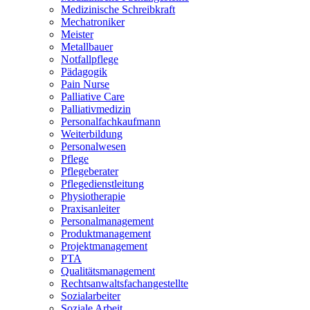
Medizinische Schreibkraft
Mechatroniker
Meister
Metallbauer
Notfallpflege
Pädagogik
Pain Nurse
Palliative Care
Palliativmedizin
Personalfachkaufmann
Weiterbildung
Personalwesen
Pflege
Pflegeberater
Pflegedienstleitung
Physiotherapie
Praxisanleiter
Personalmanagement
Produktmanagement
Projektmanagement
PTA
Qualitätsmanagement
Rechtsanwaltsfachangestellte
Sozialarbeiter
Soziale Arbeit