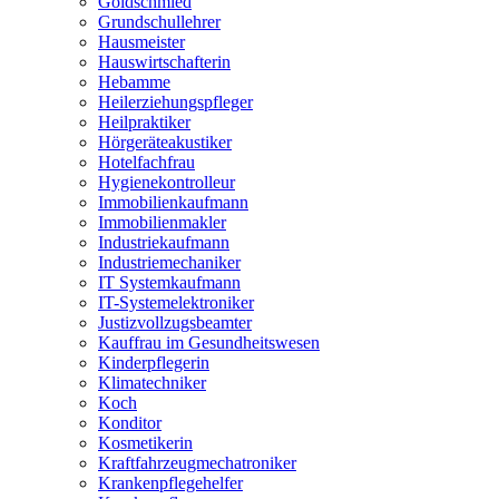
Goldschmied
Grundschullehrer
Hausmeister
Hauswirtschafterin
Hebamme
Heilerziehungspfleger
Heilpraktiker
Hörgeräteakustiker
Hotelfachfrau
Hygienekontrolleur
Immobilienkaufmann
Immobilienmakler
Industriekaufmann
Industriemechaniker
IT Systemkaufmann
IT-Systemelektroniker
Justizvollzugsbeamter
Kauffrau im Gesundheitswesen
Kinderpflegerin
Klimatechniker
Koch
Konditor
Kosmetikerin
Kraftfahrzeugmechatroniker
Krankenpflegehelfer