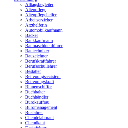
Alltagsbegleiter
Altenpflege
Altenpflegehelfer
Arbeitserzieher
Arzthelferin
Automobilkaufmann
Bäcker
Bankkaufmann
Baumaschinenführer
Bautechniker
Bauzeichner
Berufskraftfahrer
Berufsschullehrer
Bestatter
Betreuungsassistent
Betreuungskraft
Binnenschiffer
Buchhalter
Buchhändler
Bürokauffrau
Büromanagement
Busfahrer
Chemielaborant
Chemikant
Desinfektor