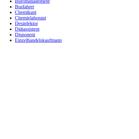
Büromanagement
Busfahrer
Chemikant
Chemielaborant
Desinfektor
Diätassistent
Disponent
Einzelhandelskaufmann
Elektroniker
Entspannungstherapeut
Ergotherapeut
Ernährungsberater
Erzieher
Fachinformatiker
Fachinformatiker Anwendungsentwicklung
Fachinformatiker Systemintegration
Fachkraft für Lagerlogistik
Fachlagerist
Fahrlehrer
Fahrzeuglackierer
Familientherapeut
Fitnesstrainer
Florist
Fluggerätmechaniker
Forstwirt