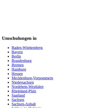
Pharmareferent
Pharmazeutisch kaufmännische Angestellte
Pharmazeutisch-technischer Assistent (PTA)
Physiotherapeut
Podologe
Polizei
Postbote
Programmierer
Psychotherapeut
Umschulungen in
Raumausstatter
Rechtsanwaltsfachangestellte
Baden-Württemberg
Reiseverkehrskauffrau
Bayern
Rettungssanitäter
Berlin
Sachbearbeiter
Brandenburg
Schneiderin
Bremen
Schornsteinfeger
Hamburg
Schreiner
Hessen
Schweißer
Mecklenburg-Vorpommern
Sicherheitsfachkraft
Niedersachsen
Straßenbahnfahrer
Nordrhein-Westfalen
Softwareentwickler
Rheinland-Pfalz
Sozialarbeiter
Saarland
Sozialassistent
Sachsen
Soziale Berufe
Sachsen-Anhalt
Sozialpädagoge