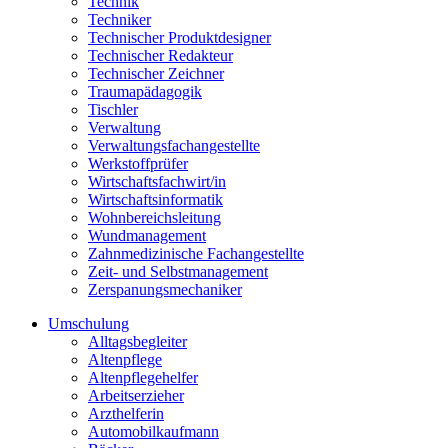
Technik
Techniker
Technischer Produktdesigner
Technischer Redakteur
Technischer Zeichner
Traumapädagogik
Tischler
Verwaltung
Verwaltungsfachangestellte
Werkstoffprüfer
Wirtschaftsfachwirt/in
Wirtschaftsinformatik
Wohnbereichsleitung
Wundmanagement
Zahnmedizinische Fachangestellte
Zeit- und Selbstmanagement
Zerspanungsmechaniker
Umschulung
Alltagsbegleiter
Altenpflege
Altenpflegehelfer
Arbeitserzieher
Arzthelferin
Automobilkaufmann