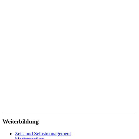
Speditionskaufmann
Steuerfachangestellte
Systemische Beratung
Technik
Techniker
Technischer Produktdesigner
Technischer Redakteur
Technischer Zeichner
Traumapädagogik
Tischler
Verwaltung
Verwaltungsfachangestellte
Werkstoffprüfer
Wirtschaftsfachwirt
Wirtschaftsinformatik
Wohnbereichsleitung
Wundmanagement
Zahnmedizinische Fachangestellte
Zeit- und Selbstmanagement
Zerspanungsmechaniker
Weiterbildung
Zeit- und Selbstmanagement