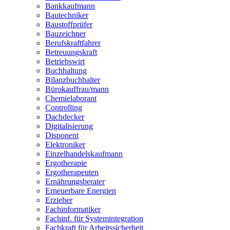
Bankkaufmann
Bautechniker
Baustoffprüfer
Bauzeichner
Berufskraftfahrer
Betreuungskraft
Betriebswirt
Buchhaltung
Bilanzbuchhalter
Bürokauffrau/mann
Chemielaborant
Controlling
Dachdecker
Digitalisierung
Disponent
Elektroniker
Einzelhandelskaufmann
Ergotherapie
Ergotherapeuten
Ernährungsberater
Erneuerbare Energien
Erzieher
Fachinformatiker
Fachinf. für Systemintegration
Fachkraft für Arbeitssicherheit