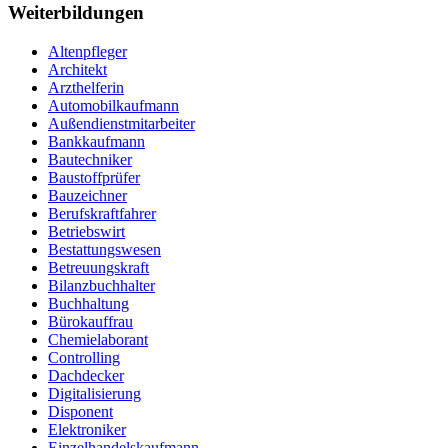
Weiterbildungen
Altenpfleger
Architekt
Arzthelferin
Automobilkaufmann
Außendienstmitarbeiter
Bankkaufmann
Bautechniker
Baustoffprüfer
Bauzeichner
Berufskraftfahrer
Betriebswirt
Bestattungswesen
Betreuungskraft
Bilanzbuchhalter
Buchhaltung
Bürokauffrau
Chemielaborant
Controlling
Dachdecker
Digitalisierung
Disponent
Elektroniker
Einzelhandelskaufmann