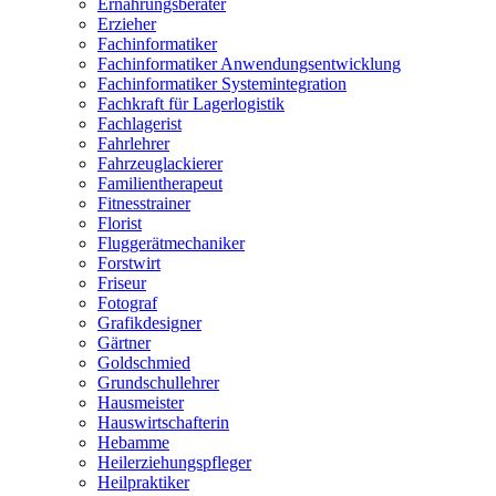
Ernährungsberater
Erzieher
Fachinformatiker
Fachinformatiker Anwendungsentwicklung
Fachinformatiker Systemintegration
Fachkraft für Lagerlogistik
Fachlagerist
Fahrlehrer
Fahrzeuglackierer
Familientherapeut
Fitnesstrainer
Florist
Fluggerätmechaniker
Forstwirt
Friseur
Fotograf
Grafikdesigner
Gärtner
Goldschmied
Grundschullehrer
Hausmeister
Hauswirtschafterin
Hebamme
Heilerziehungspfleger
Heilpraktiker