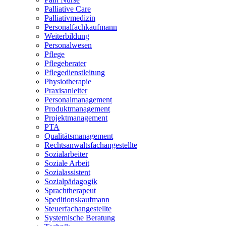
Palliative Care
Palliativmedizin
Personalfachkaufmann
Weiterbildung
Personalwesen
Pflege
Pflegeberater
Pflegedienstleitung
Physiotherapie
Praxisanleiter
Personalmanagement
Produktmanagement
Projektmanagement
PTA
Qualitätsmanagement
Rechtsanwaltsfachangestellte
Sozialarbeiter
Soziale Arbeit
Sozialassistent
Sozialpädagogik
Sprachtherapeut
Speditionskaufmann
Steuerfachangestellte
Systemische Beratung