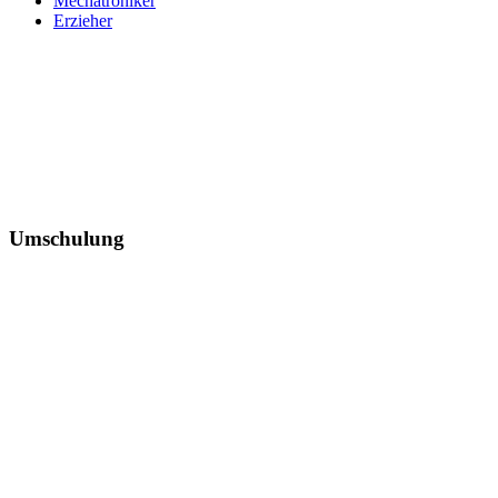
Mechatroniker
Erzieher
Umschulung