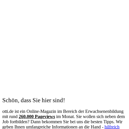
Heilerziehungspfleger
Heimleitung
Hotelfachfrau
Hygienefachkraft
Industriekaufmann
Industriemechaniker
IT-Systemelektroniker
Kauffrau für Büromanagement
Kaufmann
Kfz-Mechatroniker
Kinderpflegerin
Kunsttherapeut
Koch
Kodierfachkraft
Konstruktionsmechaniker
Kosmetik
Krankenschwester
Logistik
Lohnbuchhalter
Management
Schön, dass Sie hier sind!
Maschinen- und Anlagenführer
Mechatroniker
otti.de ist ein Online-Magazin im Bereich der Erwachsenenbildung
Mediation
mit rund
260.000 Pageviews
im Monat. Sie wollen sich neben dem
Mediengestalter
Job fortbilden? Dann bekommen Sie bei uns die besten Tipps. Wir
Medizinische Fachangestellte
geben Ihnen umfangreiche Informationen an die Hand -
hilfreich