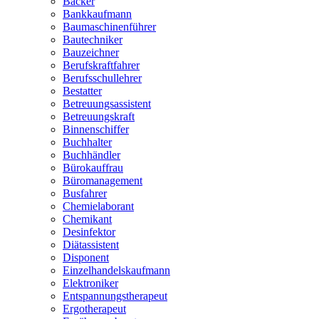
Bäcker
Bankkaufmann
Baumaschinenführer
Bautechniker
Bauzeichner
Berufskraftfahrer
Berufsschullehrer
Bestatter
Betreuungsassistent
Betreuungskraft
Binnenschiffer
Buchhalter
Buchhändler
Bürokauffrau
Büromanagement
Busfahrer
Chemielaborant
Chemikant
Desinfektor
Diätassistent
Disponent
Einzelhandelskaufmann
Elektroniker
Entspannungstherapeut
Ergotherapeut