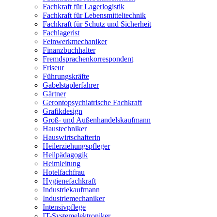
Fachkraft für Lagerlogistik
Fachkraft für Lebensmitteltechnik
Fachkraft für Schutz und Sicherheit
Fachlagerist
Feinwerkmechaniker
Finanzbuchhalter
Fremdsprachenkorrespondent
Friseur
Führungskräfte
Gabelstaplerfahrer
Gärtner
Gerontopsychiatrische Fachkraft
Grafikdesign
Groß- und Außenhandelskaufmann
Haustechniker
Hauswirtschafterin
Heilerziehungspfleger
Heilpädagogik
Heimleitung
Hotelfachfrau
Hygienefachkraft
Industriekaufmann
Industriemechaniker
Intensivpflege
IT-Systemelektroniker