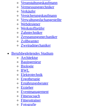
Veranstaltungskaufmann
Vermessungstechniker
Verkäufer
Versicherungskaufmann
Verwaltungsfachangestellte
Webdesigner
Werkstoffprüfer
Zahntechniker
Zerspanungsmechaniker
Zollbeamter
Zweiradmechaniker
Berufsbegleitendes Studium
Architektur
Bauingenieur
Biologie
BWL
Elektrotechnik
Ergotherapie
Ernährungsberater
Erzieher
Eventmanagement
Fitnesscoach
Fitnesstrainer
Fotografie