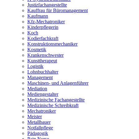
Justizfachangestellte
Kauffrau für Büromanagement
Kaufmann
Kfz-Mechatroniker
Kinderpflegerin
Koch
Kodierfachkraft
Konstruktionsmechaniker
Kosmetik
Krankenschwester
Kunsttherapeut
Logistik
Lohnbuchhalter
Management
Maschinen- und Anlagenführer
Mediation
Mediengestalter
Medizinische Fachangestellte
Medizinische Schreibkraft
Mechatroniker
Meister
Metallbauer
Notfallpflege
Pädagogik
Pain Nurse