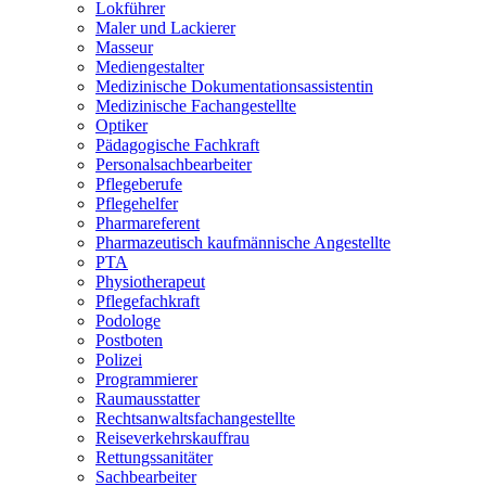
Lokführer
Maler und Lackierer
Masseur
Mediengestalter
Medizinische Dokumentationsassistentin
Medizinische Fachangestellte
Optiker
Pädagogische Fachkraft
Personalsachbearbeiter
Pflegeberufe
Pflegehelfer
Pharmareferent
Pharmazeutisch kaufmännische Angestellte
PTA
Physiotherapeut
Pflegefachkraft
Podologe
Postboten
Polizei
Programmierer
Raumausstatter
Rechtsanwaltsfachangestellte
Reiseverkehrskauffrau
Rettungssanitäter
Sachbearbeiter