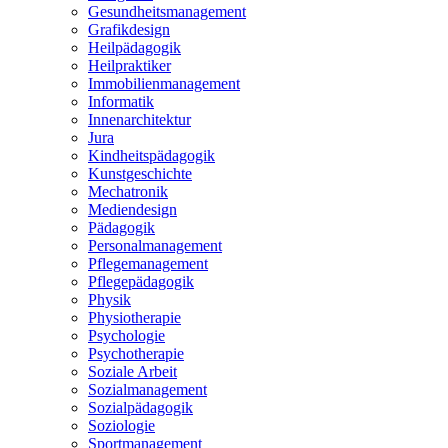
Gesundheitsmanagement
Grafikdesign
Heilpädagogik
Heilpraktiker
Immobilienmanagement
Informatik
Innenarchitektur
Jura
Kindheitspädagogik
Kunstgeschichte
Mechatronik
Mediendesign
Pädagogik
Personalmanagement
Pflegemanagement
Pflegepädagogik
Physik
Physiotherapie
Psychologie
Psychotherapie
Soziale Arbeit
Sozialmanagement
Sozialpädagogik
Soziologie
Sportmanagement