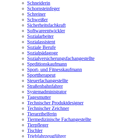
Schneiderin
Schornsteinfeger
Schreiner
Schweißer
Sicherheitsfachkraft
Softwareentwickler
Sozialarbeiter
Sozialassistent
Soziale Berufe
Sozialpädagoge
Sozialversicherungsfachangestellte
Speditionskaufmann
Sport- und Fitnesskaufmann
Sporttherapeut
Steuerfachangestellte
Straßenbahnfahrer
Systemadministrator
Tagesmutter
Technischer Produktdesigner
Technischer Zeichner
Tierarzthelferin
Tiermedizinische Fachangestellte
Tierpfleger
Tischler
Triebfahrzeugführer