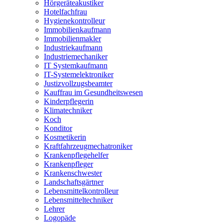
Hörgeräteakustiker
Hotelfachfrau
Hygienekontrolleur
Immobilienkaufmann
Immobilienmakler
Industriekaufmann
Industriemechaniker
IT Systemkaufmann
IT-Systemelektroniker
Justizvollzugsbeamter
Kauffrau im Gesundheitswesen
Kinderpflegerin
Klimatechniker
Koch
Konditor
Kosmetikerin
Kraftfahrzeugmechatroniker
Krankenpflegehelfer
Krankenpfleger
Krankenschwester
Landschaftsgärtner
Lebensmittelkontrolleur
Lebensmitteltechniker
Lehrer
Logopäde