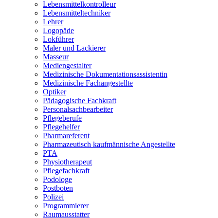
Lebensmittelkontrolleur
Lebensmitteltechniker
Lehrer
Logopäde
Lokführer
Maler und Lackierer
Masseur
Mediengestalter
Medizinische Dokumentationsassistentin
Medizinische Fachangestellte
Optiker
Pädagogische Fachkraft
Personalsachbearbeiter
Pflegeberufe
Pflegehelfer
Pharmareferent
Pharmazeutisch kaufmännische Angestellte
PTA
Physiotherapeut
Pflegefachkraft
Podologe
Postboten
Polizei
Programmierer
Raumausstatter