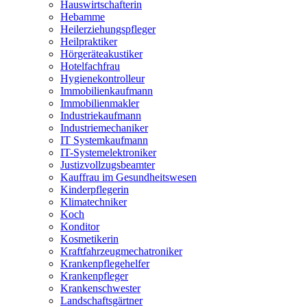
Hauswirtschafterin
Hebamme
Heilerziehungspfleger
Heilpraktiker
Hörgeräteakustiker
Hotelfachfrau
Hygienekontrolleur
Immobilienkaufmann
Immobilienmakler
Industriekaufmann
Industriemechaniker
IT Systemkaufmann
IT-Systemelektroniker
Justizvollzugsbeamter
Kauffrau im Gesundheitswesen
Kinderpflegerin
Klimatechniker
Koch
Konditor
Kosmetikerin
Kraftfahrzeugmechatroniker
Krankenpflegehelfer
Krankenpfleger
Krankenschwester
Landschaftsgärtner