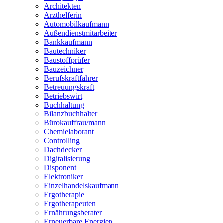
Architekten
Arzthelferin
Automobilkaufmann
Außendienstmitarbeiter
Bankkaufmann
Bautechniker
Baustoffprüfer
Bauzeichner
Berufskraftfahrer
Betreuungskraft
Betriebswirt
Buchhaltung
Bilanzbuchhalter
Bürokauffrau/mann
Chemielaborant
Controlling
Dachdecker
Digitalisierung
Disponent
Elektroniker
Einzelhandelskaufmann
Ergotherapie
Ergotherapeuten
Ernährungsberater
Erneuerbare Energien