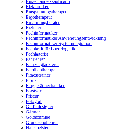
Einzelhandelskaufmann
Elektroniker
Entspannungstherapeut
Ergotherapeut
Ernährungsberater
Erzieher
Fachinformatiker
Fachinformatiker Anwendungsentwicklung
Fachinformatiker Systemintegration
Fachkraft für Lagerlogistik
Fachlagerist
Fahrlehrer
Fahrzeuglackierer
Familientherapeut
Fitnesstrainer
Florist
Fluggerätmechaniker
Forstwirt
Friseur
Fotograf
Grafikdesigner
Gärtner
Goldschmied
Grundschullehrer
Hausmeister