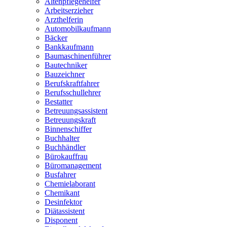
Altenpflegehelfer
Arbeitserzieher
Arzthelferin
Automobilkaufmann
Bäcker
Bankkaufmann
Baumaschinenführer
Bautechniker
Bauzeichner
Berufskraftfahrer
Berufsschullehrer
Bestatter
Betreuungsassistent
Betreuungskraft
Binnenschiffer
Buchhalter
Buchhändler
Bürokauffrau
Büromanagement
Busfahrer
Chemielaborant
Chemikant
Desinfektor
Diätassistent
Disponent