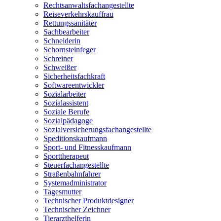
Rechtsanwaltsfachangestellte
Reiseverkehrskauffrau
Rettungssanitäter
Sachbearbeiter
Schneiderin
Schornsteinfeger
Schreiner
Schweißer
Sicherheitsfachkraft
Softwareentwickler
Sozialarbeiter
Sozialassistent
Soziale Berufe
Sozialpädagoge
Sozialversicherungsfachangestellte
Speditionskaufmann
Sport- und Fitnesskaufmann
Sporttherapeut
Steuerfachangestellte
Straßenbahnfahrer
Systemadministrator
Tagesmutter
Technischer Produktdesigner
Technischer Zeichner
Tierarzthelferin