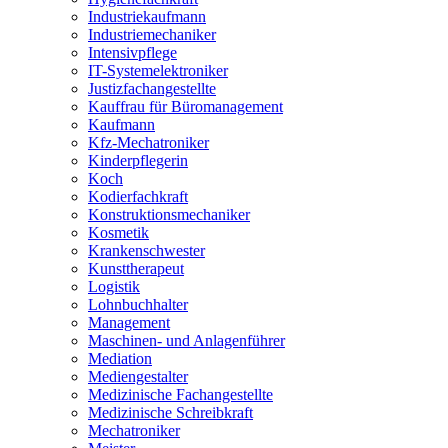
Industriekaufmann
Industriemechaniker
Intensivpflege
IT-Systemelektroniker
Justizfachangestellte
Kauffrau für Büromanagement
Kaufmann
Kfz-Mechatroniker
Kinderpflegerin
Koch
Kodierfachkraft
Konstruktionsmechaniker
Kosmetik
Krankenschwester
Kunsttherapeut
Logistik
Lohnbuchhalter
Management
Maschinen- und Anlagenführer
Mediation
Mediengestalter
Medizinische Fachangestellte
Medizinische Schreibkraft
Mechatroniker