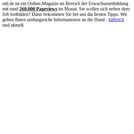
Mechatroniker
otti.de ist ein Online-Magazin im Bereich der Erwachsenenbildung
Mediation
mit rund
260.000 Pageviews
im Monat. Sie wollen sich neben dem
Mediengestalter
Job fortbilden? Dann bekommen Sie bei uns die besten Tipps. Wir
Medizinische Fachangestellte
geben Ihnen umfangreiche Informationen an die Hand -
hilfreich
Medizinische Schreibkraft
und aktuell.
Meister
Metallbauer
Notfallpflege
Pain Nurse
Palliative Care
Personalfachkaufmann
Personalmanagement
Personalreferent
Personalwesen
Pflege
Pflegeberater
Pflegedienstleitung
Physiotherapie
Praxisanleiter
Produktmanagement
Projektmanagement
PTA
Qualitätsmanagement
Rechtsanwaltsfachangestellte
Sozialarbeiter