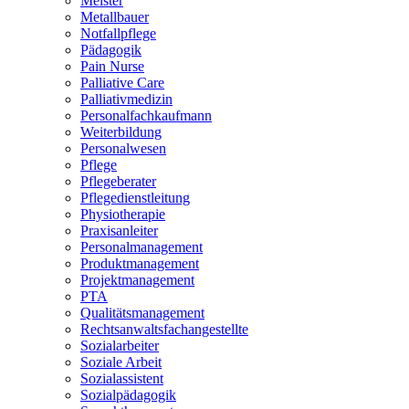
Meister
Metallbauer
Notfallpflege
Pädagogik
Pain Nurse
Palliative Care
Palliativmedizin
Personalfachkaufmann
Weiterbildung
Personalwesen
Pflege
Pflegeberater
Pflegedienstleitung
Physiotherapie
Praxisanleiter
Personalmanagement
Produktmanagement
Projektmanagement
PTA
Qualitätsmanagement
Rechtsanwaltsfachangestellte
Sozialarbeiter
Soziale Arbeit
Sozialassistent
Sozialpädagogik