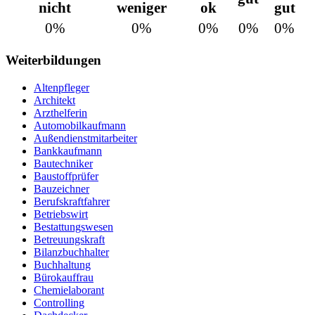
nicht
weniger
ok
gut
0%
0%
0%
0%
0%
Weiterbildungen
Altenpfleger
Architekt
Arzthelferin
Automobilkaufmann
Außendienstmitarbeiter
Bankkaufmann
Bautechniker
Baustoffprüfer
Bauzeichner
Berufskraftfahrer
Betriebswirt
Bestattungswesen
Betreuungskraft
Bilanzbuchhalter
Buchhaltung
Bürokauffrau
Chemielaborant
Controlling