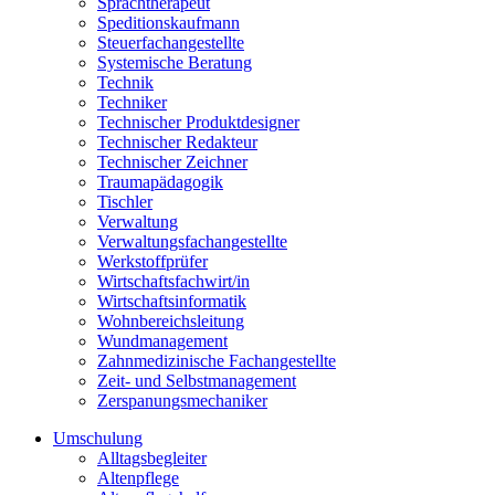
Sprachtherapeut
Speditionskaufmann
Steuerfachangestellte
Systemische Beratung
Technik
Techniker
Technischer Produktdesigner
Technischer Redakteur
Technischer Zeichner
Traumapädagogik
Tischler
Verwaltung
Verwaltungsfachangestellte
Werkstoffprüfer
Wirtschaftsfachwirt/in
Wirtschaftsinformatik
Wohnbereichsleitung
Wundmanagement
Zahnmedizinische Fachangestellte
Zeit- und Selbstmanagement
Zerspanungsmechaniker
Umschulung
Alltagsbegleiter
Altenpflege