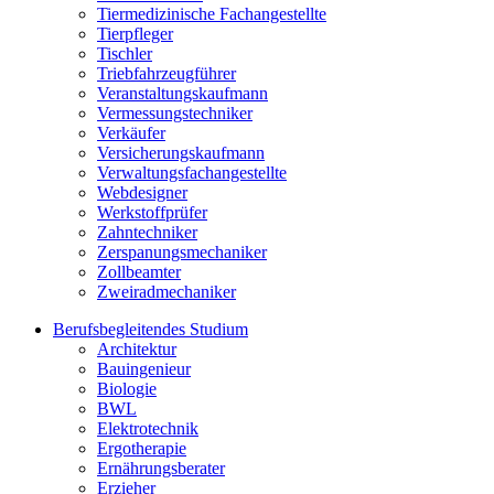
Tiermedizinische Fachangestellte
Tierpfleger
Tischler
Triebfahrzeugführer
Veranstaltungskaufmann
Vermessungstechniker
Verkäufer
Versicherungskaufmann
Verwaltungsfachangestellte
Webdesigner
Werkstoffprüfer
Zahntechniker
Zerspanungsmechaniker
Zollbeamter
Zweiradmechaniker
Berufsbegleitendes Studium
Architektur
Bauingenieur
Biologie
BWL
Elektrotechnik
Ergotherapie
Ernährungsberater
Erzieher