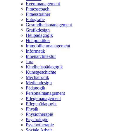
Eventmanagement
Fitnesscoach
Fitnesstrainer
Fotografie
Gesundheitsmanagement
Grafikdesign
Heilpädagogik
Heilpraktiker
Immobilienmanagement
Informatik
Innenarchitektur
Jura
Kindheitspädagogik
Kunstgeschichte
Mechatronik
Mediendesign
Pädagogik
Personalmanagement
Pflegemanagement
Pflegepädagogik
Physik
Physiotherapie
Psychologie
Psychotherapie
Soziale Arbeit