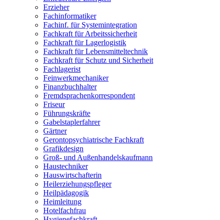
Erzieher
Fachinformatiker
Fachinf. für Systemintegration
Fachkraft für Arbeitssicherheit
Fachkraft für Lagerlogistik
Fachkraft für Lebensmitteltechnik
Fachkraft für Schutz und Sicherheit
Fachlagerist
Feinwerkmechaniker
Finanzbuchhalter
Fremdsprachenkorrespondent
Friseur
Führungskräfte
Gabelstaplerfahrer
Gärtner
Gerontopsychiatrische Fachkraft
Grafikdesign
Groß- und Außenhandelskaufmann
Haustechniker
Hauswirtschafterin
Heilerziehungspfleger
Heilpädagogik
Heimleitung
Hotelfachfrau
Hygienefachkraft