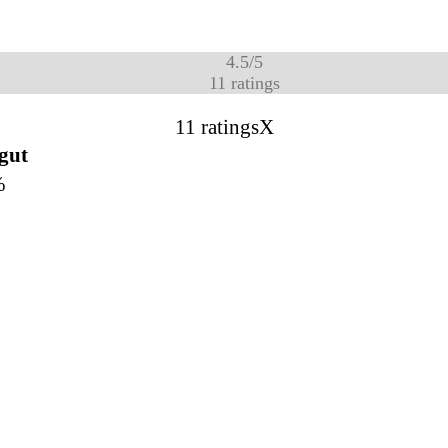
4.5
/
5
11
ratings
11 ratings
X
 gut
%