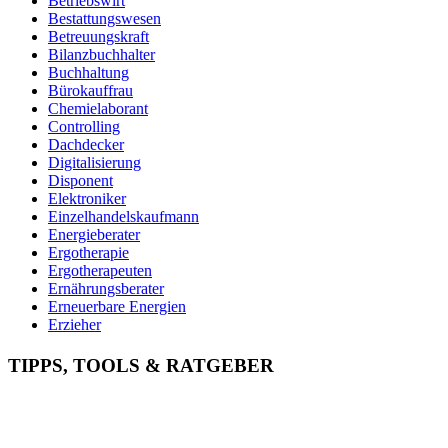
Betriebswirt
Bestattungswesen
Betreuungskraft
Bilanzbuchhalter
Buchhaltung
Bürokauffrau
Chemielaborant
Controlling
Dachdecker
Digitalisierung
Disponent
Elektroniker
Einzelhandelskaufmann
Energieberater
Ergotherapie
Ergotherapeuten
Ernährungsberater
Erneuerbare Energien
Erzieher
Fachinformatiker
Fachinf. für Systemintegration
TIPPS, TOOLS & RATGEBER
Fachkraft für Arbeitssicherheit
Fachkraft für Lagerlogistik
Fachkraft für Lebensmitteltechnik
Fachlagerist