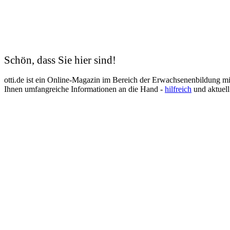
Kodierfachkraft
Konstruktionsmechaniker
Kosmetik
Krankenschwester
Logistik
Lohnbuchhalter
Management
Schön, dass Sie hier sind!
Maschinen- und Anlagenführer
Mechatroniker
otti.de ist ein Online-Magazin im Bereich der Erwachsenenbildung m
Mediation
Ihnen umfangreiche Informationen an die Hand -
hilfreich
und aktuell
Mediengestalter
Medizinische Fachangestellte
Medizinische Schreibkraft
Meister
Metallbauer
Notfallpflege
Pain Nurse
Palliative Care
Personalfachkaufmann
Personalmanagement
Personalreferent
Personalwesen
Pflege
Pflegeberater
Pflegedienstleitung