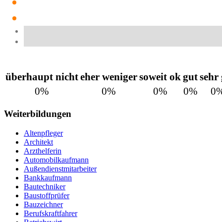
überhaupt nicht
eher weniger
soweit ok
gut
sehr
0%
0%
0%
0%
0
Weiterbildungen
Altenpfleger
Architekt
Arzthelferin
Automobilkaufmann
Außendienstmitarbeiter
Bankkaufmann
Bautechniker
Baustoffprüfer
Bauzeichner
Berufskraftfahrer