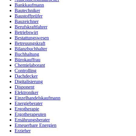
Bankkaufmann
Bautechniker
Baustoffprüfer
Bauzeichner
Berufskraftfahrer
Betriebswirt
Bestattungswesen
Betreuungskraft
Bilanzbuchhalter
Buchhaltung
Bürokauffrau
Chemielaborant
Controlling
Dachdecker
Digitalisierung
Disponent
Elektroniker
Einzelhandelskaufmann
Energieberater
Ergotherapie
Ergotherapeuten
Ernährungsberater
Erneuerbare Energien
Erzieher