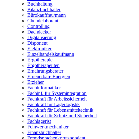
Buchhaltung
Bilanzbuchhalter
Bürokauffrau/mann
Chemielaborant
Controlling
Dachdecker
Digitalisierung
Disponent
Elektroniker
Einzelhandelskaufmann
Ergotherapie
Ergotherapeuten
Ernährungsberater
Erneuerbare Energien
Erzieher
Fachinformatiker
Fachinf. für Systemintegration
Fachkraft für Arbeitssicherheit
Fachkraft für Lagerlogistik
Fachkraft für Lebensmitteltechnik
Fachkraft für Schutz und Sicherheit
Fachlagerist
Feinwerkmechaniker
Finanzbuchhalter
Fremdsprachenkorrespondent