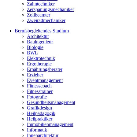
Zahntechniker
Zerspanungsmechaniker
Zollbeamter
Zweiradmechaniker
Berufsbegleitendes Studium
Architektur
Bauingenieur
Biologie
BWL
Elektrotechnik
Ergotherapie
Ernährungsberater
Erzieher
Eventmanagement
Fitnesscoach
Fitnesstrainer
Fotografie
Gesundheitsmanagement
Grafikdesign
Heilpädagogik
Heilpraktiker
Immobilienmanagement
Informatik
Innenarchitektur