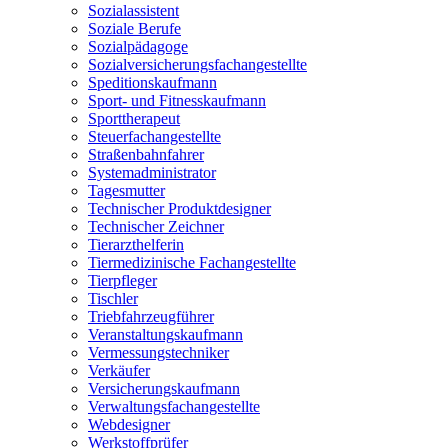
Sozialassistent
Soziale Berufe
Sozialpädagoge
Sozialversicherungsfachangestellte
Speditionskaufmann
Sport- und Fitnesskaufmann
Sporttherapeut
Steuerfachangestellte
Straßenbahnfahrer
Systemadministrator
Tagesmutter
Technischer Produktdesigner
Technischer Zeichner
Tierarzthelferin
Tiermedizinische Fachangestellte
Tierpfleger
Tischler
Triebfahrzeugführer
Veranstaltungskaufmann
Vermessungstechniker
Verkäufer
Versicherungskaufmann
Verwaltungsfachangestellte
Webdesigner
Werkstoffprüfer