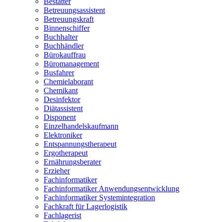
Bestatter
Betreuungsassistent
Betreuungskraft
Binnenschiffer
Buchhalter
Buchhändler
Bürokauffrau
Büromanagement
Busfahrer
Chemielaborant
Chemikant
Desinfektor
Diätassistent
Disponent
Einzelhandelskaufmann
Elektroniker
Entspannungstherapeut
Ergotherapeut
Ernährungsberater
Erzieher
Fachinformatiker
Fachinformatiker Anwendungsentwicklung
Fachinformatiker Systemintegration
Fachkraft für Lagerlogistik
Fachlagerist