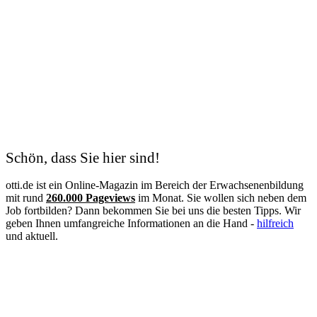
Kauffrau für Büromanagement
Kaufmann
Kfz-Mechatroniker
Kinderpflegerin
Kunsttherapeut
Koch
Kodierfachkraft
Konstruktionsmechaniker
Kosmetik
Krankenschwester
Logistik
Lohnbuchhalter
Management
Schön, dass Sie hier sind!
Maschinen- und Anlagenführer
Mechatroniker
otti.de ist ein Online-Magazin im Bereich der Erwachsenenbildung
Mediation
mit rund
260.000 Pageviews
im Monat. Sie wollen sich neben dem
Mediengestalter
Job fortbilden? Dann bekommen Sie bei uns die besten Tipps. Wir
Medizinische Fachangestellte
geben Ihnen umfangreiche Informationen an die Hand -
hilfreich
Medizinische Schreibkraft
und aktuell.
Meister
Metallbauer
Notfallpflege
Pain Nurse
Palliative Care
Personalfachkaufmann