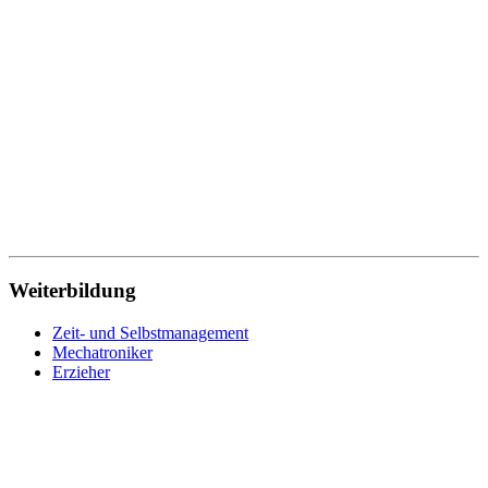
Technischer Zeichner
Traumapädagogik
Tischler
Verwaltung
Verwaltungsfachangestellte
Werkstoffprüfer
Wirtschaftsfachwirt
Wirtschaftsinformatik
Wohnbereichsleitung
Wundmanagement
Zahnmedizinische Fachangestellte
Zeit- und Selbstmanagement
Zerspanungsmechaniker
Weiterbildung
Zeit- und Selbstmanagement
Mechatroniker
Erzieher