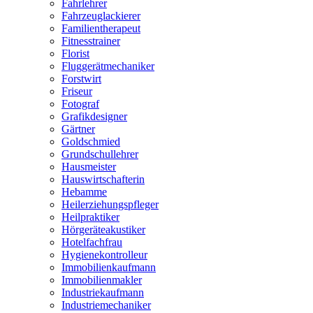
Fahrlehrer
Fahrzeuglackierer
Familientherapeut
Fitnesstrainer
Florist
Fluggerätmechaniker
Forstwirt
Friseur
Fotograf
Grafikdesigner
Gärtner
Goldschmied
Grundschullehrer
Hausmeister
Hauswirtschafterin
Hebamme
Heilerziehungspfleger
Heilpraktiker
Hörgeräteakustiker
Hotelfachfrau
Hygienekontrolleur
Immobilienkaufmann
Immobilienmakler
Industriekaufmann
Industriemechaniker