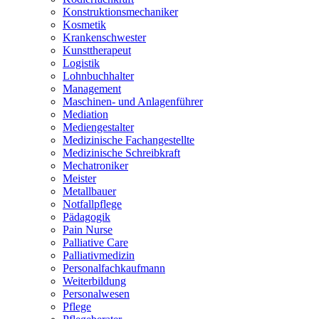
Konstruktionsmechaniker
Kosmetik
Krankenschwester
Kunsttherapeut
Logistik
Lohnbuchhalter
Management
Maschinen- und Anlagenführer
Mediation
Mediengestalter
Medizinische Fachangestellte
Medizinische Schreibkraft
Mechatroniker
Meister
Metallbauer
Notfallpflege
Pädagogik
Pain Nurse
Palliative Care
Palliativmedizin
Personalfachkaufmann
Weiterbildung
Personalwesen
Pflege