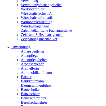
Verwaltung
Verwaltungsfachangestellte
Werkstoffprüfer
Wirtschaftsfachwirt/in
Wirtschaftsinformatik
Wohnbereichsleitung
Wundmanagement
Zahnmedizinische Fachangestellte
Zeit- und Selbstmanagement
Zerspanungsmechaniker
Umschulung
Alltagsbegleiter
Altenpflege
Altenpflegehelfer
Arbeitserzieher
Arzthelferin
Automobilkaufmann
Bäcker
Bankkaufmann
Baumaschinenführer
Bautechniker
Bauzeichner
Berufskraftfahrer
Berufsschullehrer