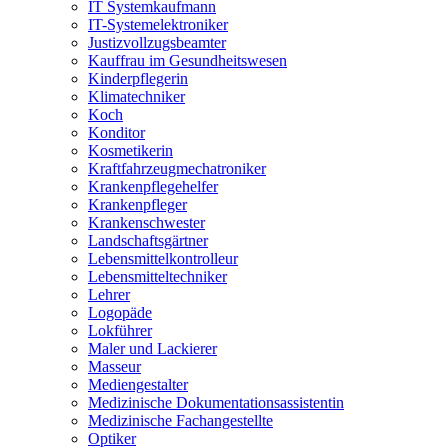
IT Systemkaufmann
IT-Systemelektroniker
Justizvollzugsbeamter
Kauffrau im Gesundheitswesen
Kinderpflegerin
Klimatechniker
Koch
Konditor
Kosmetikerin
Kraftfahrzeugmechatroniker
Krankenpflegehelfer
Krankenpfleger
Krankenschwester
Landschaftsgärtner
Lebensmittelkontrolleur
Lebensmitteltechniker
Lehrer
Logopäde
Lokführer
Maler und Lackierer
Masseur
Mediengestalter
Medizinische Dokumentationsassistentin
Medizinische Fachangestellte
Optiker