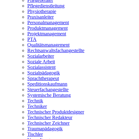
Pflegeberater
Pflegedienstleitung
Physiotherapie
Praxisanleiter
Personalmanagement
Produktmanagement
Projektmanagement
PTA
Qualitätsmanagement
Rechtsanwaltsfachangestellte
Sozialarbeiter
Soziale Arbeit
Sozialassistent
Sozialpädagogik
Sprachtherapeut
Speditionskaufmann
Steuerfachangestellte
Systemische Beratung
Technik
Techniker
Technischer Produktdesigner
Technischer Redakteur
Technischer Zeichner
Traumapädagogik
Tischler