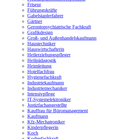
Friseur
Führungskräfte
Gabelstaplerfahrer
Gärtner
Gerontopsychiatrische Fachkraft
Grafikdesign
Groß- und Außenhandelskaufmann
Haustechniker
Hauswirtschafterin
Heilerziehungspfleger
Heilpädagogik
Heimleitung
Hotelfachfrau
Hygienefachkraft
Industriekaufmann
Industriemechaniker
Intensivpflege
IT-Systemelektroniker
Justizfachangestellte
Kauffrau für Büromanagement
Kaufmann
Kfz-Mechatroniker
Kinderpflegerin
Koch
Kodierfachkraft