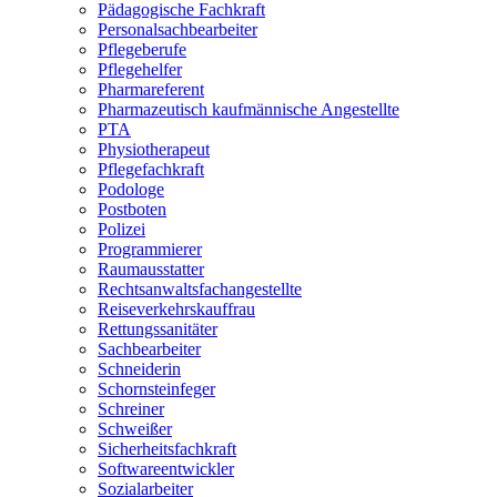
Pädagogische Fachkraft
Personalsachbearbeiter
Pflegeberufe
Pflegehelfer
Pharmareferent
Pharmazeutisch kaufmännische Angestellte
PTA
Physiotherapeut
Pflegefachkraft
Podologe
Postboten
Polizei
Programmierer
Raumausstatter
Rechtsanwaltsfachangestellte
Reiseverkehrskauffrau
Rettungssanitäter
Sachbearbeiter
Schneiderin
Schornsteinfeger
Schreiner
Schweißer
Sicherheitsfachkraft
Softwareentwickler
Sozialarbeiter