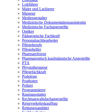
Lokführer
Maler und Lackierer
Masseur
Mediengestalter
Medizinische Dokumentationsassistentin
Medizinische Fachangestellte
Optiker
Pädagogische Fachkraft
Personalsachbearbeiter
Pflegeberufe
Pflegehelfer
Pharmareferent
Pharmazeutisch kaufmännische Angestellte
PTA
Physiotherapeut
Pflegefachkraft
Podologe
Postboten
Polizei
Programmierer
Raumausstatter
Rechtsanwaltsfachangestellte
Reiseverkehrskauffrau
Rettungssanitäter