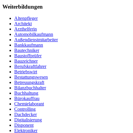
Weiterbildungen
Altenpfleger
Architekt
Arzthelferin
Automobilkaufmann
Außendienstmitarbeiter
Bankkaufmann
Bautechniker
Baustoffprüfer
Bauzeichner
Berufskraftfahrer
Betriebswirt
Bestattungswesen
Betreuungskraft
Bilanzbuchhalter
Buchhaltung
Bürokauffrau
Chemielaborant
Controlling
Dachdecker
Digitalisierung
Disponent
Elektroniker