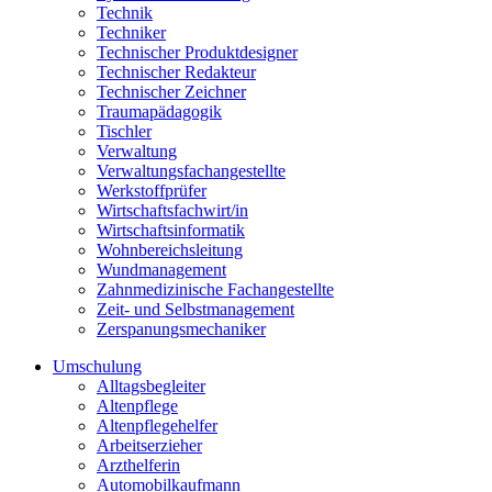
Technik
Techniker
Technischer Produktdesigner
Technischer Redakteur
Technischer Zeichner
Traumapädagogik
Tischler
Verwaltung
Verwaltungsfachangestellte
Werkstoffprüfer
Wirtschaftsfachwirt/in
Wirtschaftsinformatik
Wohnbereichsleitung
Wundmanagement
Zahnmedizinische Fachangestellte
Zeit- und Selbstmanagement
Zerspanungsmechaniker
Umschulung
Alltagsbegleiter
Altenpflege
Altenpflegehelfer
Arbeitserzieher
Arzthelferin
Automobilkaufmann