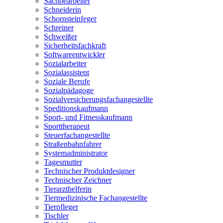
Sachbearbeiter
Schneiderin
Schornsteinfeger
Schreiner
Schweißer
Sicherheitsfachkraft
Softwareentwickler
Sozialarbeiter
Sozialassistent
Soziale Berufe
Sozialpädagoge
Sozialversicherungsfachangestellte
Speditionskaufmann
Sport- und Fitnesskaufmann
Sporttherapeut
Steuerfachangestellte
Straßenbahnfahrer
Systemadministrator
Tagesmutter
Technischer Produktdesigner
Technischer Zeichner
Tierarzthelferin
Tiermedizinische Fachangestellte
Tierpfleger
Tischler