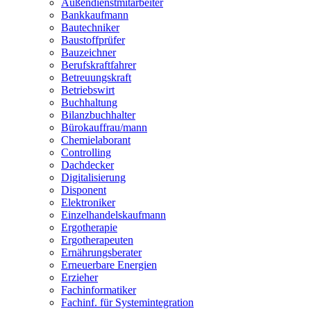
Außendienstmitarbeiter
Bankkaufmann
Bautechniker
Baustoffprüfer
Bauzeichner
Berufskraftfahrer
Betreuungskraft
Betriebswirt
Buchhaltung
Bilanzbuchhalter
Bürokauffrau/mann
Chemielaborant
Controlling
Dachdecker
Digitalisierung
Disponent
Elektroniker
Einzelhandelskaufmann
Ergotherapie
Ergotherapeuten
Ernährungsberater
Erneuerbare Energien
Erzieher
Fachinformatiker
Fachinf. für Systemintegration