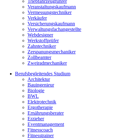
Triebfahrzeugführer
Veranstaltungskaufmann
Vermessungstechniker
Verkäufer
Versicherungskaufmann
Verwaltungsfachangestellte
Webdesigner
Werkstoffprüfer
Zahntechniker
Zerspanungsmechaniker
Zollbeamter
Zweiradmechaniker
Berufsbegleitendes Studium
Architektur
Bauingenieur
Biologie
BWL
Elektrotechnik
Ergotherapie
Ernährungsberater
Erzieher
Eventmanagement
Fitnesscoach
Fitnesstrainer