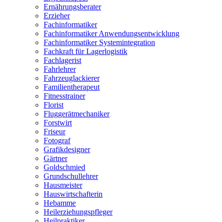
Ernährungsberater
Erzieher
Fachinformatiker
Fachinformatiker Anwendungsentwicklung
Fachinformatiker Systemintegration
Fachkraft für Lagerlogistik
Fachlagerist
Fahrlehrer
Fahrzeuglackierer
Familientherapeut
Fitnesstrainer
Florist
Fluggerätmechaniker
Forstwirt
Friseur
Fotograf
Grafikdesigner
Gärtner
Goldschmied
Grundschullehrer
Hausmeister
Hauswirtschafterin
Hebamme
Heilerziehungspfleger
Heilpraktiker