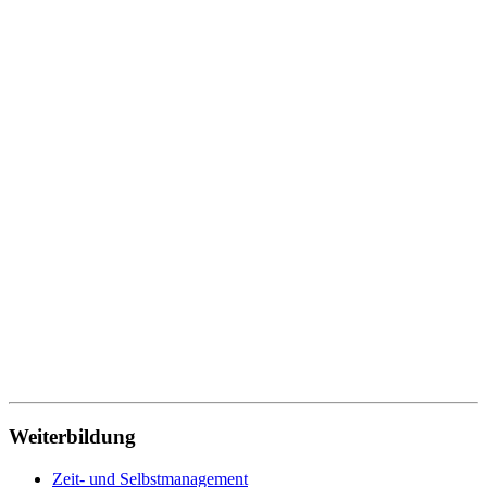
Speditionskaufmann
Steuerfachangestellte
Systemische Beratung
Technik
Techniker
Technischer Produktdesigner
Technischer Redakteur
Technischer Zeichner
Traumapädagogik
Tischler
Verwaltung
Verwaltungsfachangestellte
Werkstoffprüfer
Wirtschaftsfachwirt
Wirtschaftsinformatik
Wohnbereichsleitung
Wundmanagement
Zahnmedizinische Fachangestellte
Zeit- und Selbstmanagement
Zerspanungsmechaniker
Weiterbildung
Zeit- und Selbstmanagement