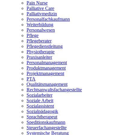
Pain Nurse
Palliative Care
Palliativmedizin
Personalfachkaufmann
Weiterbildung
Personalwesen
Pflege
Pflegeberater
Pflegedienstleitung
Physiotherapie
Praxisanleiter
Personalmanagement
Produktmanagement
Projektmanagement
PTA
Qualitätsmanagement
Rechtsanwaltsfachangestellte
Sozialarbeiter
Soziale Arbeit
Sozialassistent
Sozialpädagogik
Sprachtherapeut
Speditionskaufmann
Steuerfachangestellte
Systemische Beratung