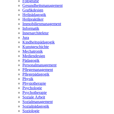
Fotografie
Gesundheitsmanagement
Grafikdesign
Heilpädagogik
Heilpraktiker
Immobilienmanagement
Informatik
Innenarchitektur
Jura
Kindheitspädagogik
Kunstgeschichte
Mechatronik
Mediendesign
Pädagogik
Personalmanagement
Pflegemanagement
Pflegepädagogik
Physik
Physiotherapie
Psychologie
Psychotherapie
Soziale Arbeit
Sozialmanagement
Sozialpädagogik
Soziologie