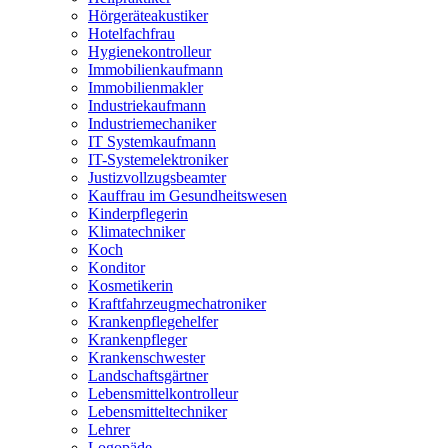
Hörgeräteakustiker
Hotelfachfrau
Hygienekontrolleur
Immobilienkaufmann
Immobilienmakler
Industriekaufmann
Industriemechaniker
IT Systemkaufmann
IT-Systemelektroniker
Justizvollzugsbeamter
Kauffrau im Gesundheitswesen
Kinderpflegerin
Klimatechniker
Koch
Konditor
Kosmetikerin
Kraftfahrzeugmechatroniker
Krankenpflegehelfer
Krankenpfleger
Krankenschwester
Landschaftsgärtner
Lebensmittelkontrolleur
Lebensmitteltechniker
Lehrer
Logopäde