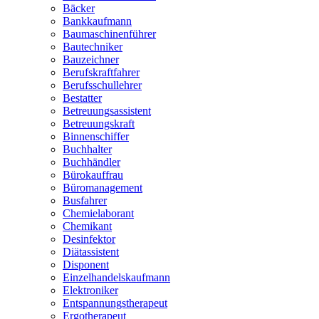
Bäcker
Bankkaufmann
Baumaschinenführer
Bautechniker
Bauzeichner
Berufskraftfahrer
Berufsschullehrer
Bestatter
Betreuungsassistent
Betreuungskraft
Binnenschiffer
Buchhalter
Buchhändler
Bürokauffrau
Büromanagement
Busfahrer
Chemielaborant
Chemikant
Desinfektor
Diätassistent
Disponent
Einzelhandelskaufmann
Elektroniker
Entspannungstherapeut
Ergotherapeut