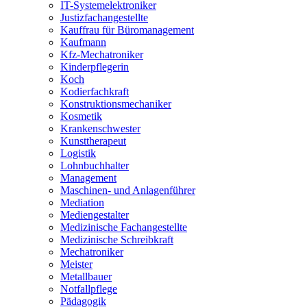
IT-Systemelektroniker
Justizfachangestellte
Kauffrau für Büromanagement
Kaufmann
Kfz-Mechatroniker
Kinderpflegerin
Koch
Kodierfachkraft
Konstruktionsmechaniker
Kosmetik
Krankenschwester
Kunsttherapeut
Logistik
Lohnbuchhalter
Management
Maschinen- und Anlagenführer
Mediation
Mediengestalter
Medizinische Fachangestellte
Medizinische Schreibkraft
Mechatroniker
Meister
Metallbauer
Notfallpflege
Pädagogik