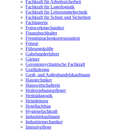
Fachkraft für Arbeitssicherheit
Fachkraft für Lagerlogistik
Fachkraft für Lebensmitteltechnik
Fachkraft für Schutz und Sicherheit
Fachlagerist
Feinwerkmechaniker
Finanzbuchhalter
Fremdsprachenkorrespondent
Friseur
Führungskräfte
Gabelstaplerfahrer
Gärtner
Gerontopsychiatrische Fachkraft
Grafikdesign
Groß- und Außenhandelskaufmann
Haustechniker
Hauswirtschafterin
Heilerziehungspfleger
Heilpädagogik
Heimleitung
Hotelfachfrau
Hygienefachkraft
Industriekaufmann
Industriemechaniker
Intensivpflege