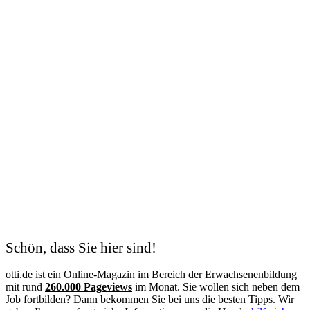
Heilerziehungspfleger
Heimleitung
Hotelfachfrau
Hygienefachkraft
Industriekaufmann
Industriemechaniker
IT-Systemelektroniker
Kauffrau für Büromanagement
Kaufmann
Kfz-Mechatroniker
Kinderpflegerin
Kunsttherapeut
Koch
Kodierfachkraft
Konstruktionsmechaniker
Kosmetik
Krankenschwester
Logistik
Lohnbuchhalter
Management
Schön, dass Sie hier sind!
Maschinen- und Anlagenführer
Mechatroniker
otti.de ist ein Online-Magazin im Bereich der Erwachsenenbildung
Mediation
mit rund
260.000 Pageviews
im Monat. Sie wollen sich neben dem
Mediengestalter
Job fortbilden? Dann bekommen Sie bei uns die besten Tipps. Wir
Medizinische Fachangestellte