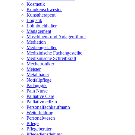
Kosmetik
Krankenschwester
Kunsttherapeut
Logistik
Lohnbuchhalter
Management
Maschinen- und Anlagenführer
Mediation
Mediengestalter
Medizinische Fachangestellte
Medizinische Schreibkraft
Mechatroniker
Meister
Metallbauer
Notfallpflege
Pädagogik
Pain Nurse
Palliative Care
Palliativmedizin
Personalfachkaufmann
Weiterbildung
Personalwesen
Pflege
Pflegeberater
Pflegedienstleitung