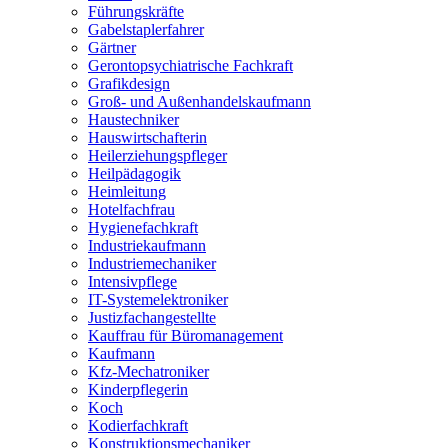
Führungskräfte
Gabelstaplerfahrer
Gärtner
Gerontopsychiatrische Fachkraft
Grafikdesign
Groß- und Außenhandelskaufmann
Haustechniker
Hauswirtschafterin
Heilerziehungspfleger
Heilpädagogik
Heimleitung
Hotelfachfrau
Hygienefachkraft
Industriekaufmann
Industriemechaniker
Intensivpflege
IT-Systemelektroniker
Justizfachangestellte
Kauffrau für Büromanagement
Kaufmann
Kfz-Mechatroniker
Kinderpflegerin
Koch
Kodierfachkraft
Konstruktionsmechaniker