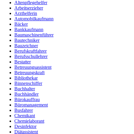
Altenpflegehelfer
Arbeitserzieher
Arzthelferin
Automobilkaufmann
Bäcker
Bankkaufmann
Baumaschinenführer
Bautechniker
Bauzeichner
Berufskraftfahrer
Berufsschullehrer
Bestatter
Betreuungsassistent
Betreuungskraft
Bibliothekar
Binnenschiffer
Buchhalter
Buchhändler
Bürokauffrau
Büromanagement
Busfahrer
Chemikant
Chemielaborant
Desinfektor
Diätassistent