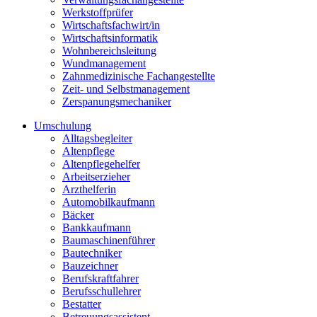
Werkstoffprüfer
Wirtschaftsfachwirt/in
Wirtschaftsinformatik
Wohnbereichsleitung
Wundmanagement
Zahnmedizinische Fachangestellte
Zeit- und Selbstmanagement
Zerspanungsmechaniker
Umschulung
Alltagsbegleiter
Altenpflege
Altenpflegehelfer
Arbeitserzieher
Arzthelferin
Automobilkaufmann
Bäcker
Bankkaufmann
Baumaschinenführer
Bautechniker
Bauzeichner
Berufskraftfahrer
Berufsschullehrer
Bestatter
Betreuungsassistent