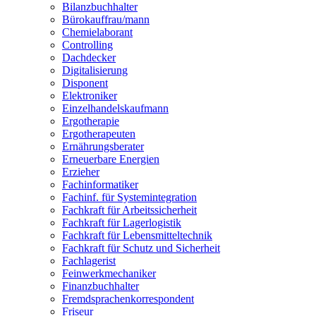
Bilanzbuchhalter
Bürokauffrau/mann
Chemielaborant
Controlling
Dachdecker
Digitalisierung
Disponent
Elektroniker
Einzelhandelskaufmann
Ergotherapie
Ergotherapeuten
Ernährungsberater
Erneuerbare Energien
Erzieher
Fachinformatiker
Fachinf. für Systemintegration
Fachkraft für Arbeitssicherheit
Fachkraft für Lagerlogistik
Fachkraft für Lebensmitteltechnik
Fachkraft für Schutz und Sicherheit
Fachlagerist
Feinwerkmechaniker
Finanzbuchhalter
Fremdsprachenkorrespondent
Friseur