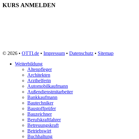
Systemadministrator
KURS ANMELDEN
Tagesmutter
Technischer Produktdesigner
Technischer Zeichner
Tierarzthelferin
Tiermedizinische Fachangestellte
Tierpfleger
Tischler
Triebfahrzeugführer
Veranstaltungskaufmann
© 2026 •
OTTI.de
•
Impressum
•
Datenschutz
•
Sitemap
Verkäufer
Vermessungstechniker
Weiterbildung
Versicherungskaufmann
Altenpfleger
Verwaltungsfachangestellte
Architekten
Webdesigner
Arzthelferin
Werkstoffprüfer
Automobilkaufmann
Zahntechniker
Außendienstmitarbeiter
Zerspanungsmechaniker
Bankkaufmann
Zollbeamter
Bautechniker
Zweiradmechaniker
Baustoffprüfer
Bauzeichner
Berufskraftfahrer
Betreuungskraft
Betriebswirt
Buchhaltung