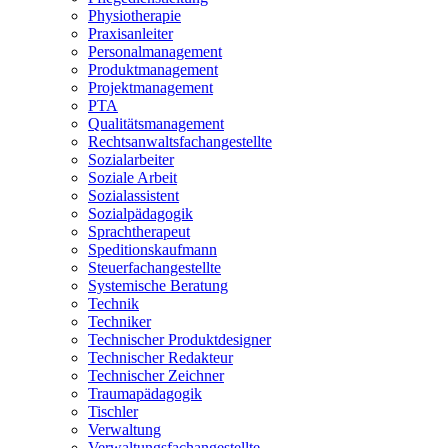
Physiotherapie
Praxisanleiter
Personalmanagement
Produktmanagement
Projektmanagement
PTA
Qualitätsmanagement
Rechtsanwaltsfachangestellte
Sozialarbeiter
Soziale Arbeit
Sozialassistent
Sozialpädagogik
Sprachtherapeut
Speditionskaufmann
Steuerfachangestellte
Systemische Beratung
Technik
Techniker
Technischer Produktdesigner
Technischer Redakteur
Technischer Zeichner
Traumapädagogik
Tischler
Verwaltung
Verwaltungsfachangestellte