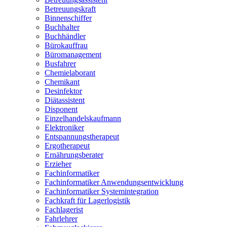
Betreuungskraft
Binnenschiffer
Buchhalter
Buchhändler
Bürokauffrau
Büromanagement
Busfahrer
Chemielaborant
Chemikant
Desinfektor
Diätassistent
Disponent
Einzelhandelskaufmann
Elektroniker
Entspannungstherapeut
Ergotherapeut
Ernährungsberater
Erzieher
Fachinformatiker
Fachinformatiker Anwendungsentwicklung
Fachinformatiker Systemintegration
Fachkraft für Lagerlogistik
Fachlagerist
Fahrlehrer