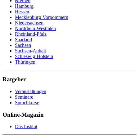
Bremen
Postbote
Hamburg
Programmierer
Hessen
Psychotherapeut
Mecklenburg-Vorpommern
Raumausstatter
Niedersachsen
Rechtsanwaltsfachangestellte
Nordrhein-Westfalen
Reiseverkehrskauffrau
Rheinland-Pfalz
Rettungssanitäter
Saarland
Sachbearbeiter
Sachsen
Schneiderin
Sachsen-Anhalt
Schornsteinfeger
Schleswig-Holstein
Schreiner
Thüringen
Schweißer
Sicherheitsfachkraft
Straßenbahnfahrer
Ratgeber
Softwareentwickler
Sozialarbeiter
Veranstaltungen
Sozialassistent
Seminare
Soziale Berufe
Sprachkurse
Sozialpädagoge
Sozialversicherungsfachangestellte
Online-Magazin
Speditionskaufmann
Sporttherapeut
Das Institut
Sport- und Fitnesskaufmann
Steuerfachangestellte