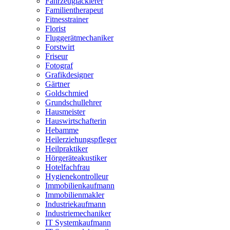
Fahrzeuglackierer
Familientherapeut
Fitnesstrainer
Florist
Fluggerätmechaniker
Forstwirt
Friseur
Fotograf
Grafikdesigner
Gärtner
Goldschmied
Grundschullehrer
Hausmeister
Hauswirtschafterin
Hebamme
Heilerziehungspfleger
Heilpraktiker
Hörgeräteakustiker
Hotelfachfrau
Hygienekontrolleur
Immobilienkaufmann
Immobilienmakler
Industriekaufmann
Industriemechaniker
IT Systemkaufmann