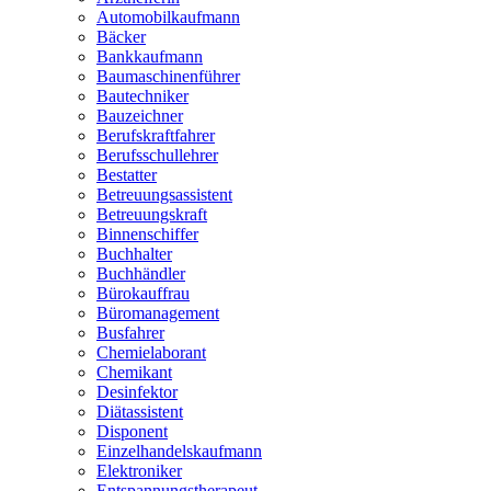
Automobilkaufmann
Bäcker
Bankkaufmann
Baumaschinenführer
Bautechniker
Bauzeichner
Berufskraftfahrer
Berufsschullehrer
Bestatter
Betreuungsassistent
Betreuungskraft
Binnenschiffer
Buchhalter
Buchhändler
Bürokauffrau
Büromanagement
Busfahrer
Chemielaborant
Chemikant
Desinfektor
Diätassistent
Disponent
Einzelhandelskaufmann
Elektroniker
Entspannungstherapeut