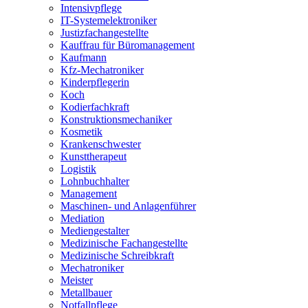
Intensivpflege
IT-Systemelektroniker
Justizfachangestellte
Kauffrau für Büromanagement
Kaufmann
Kfz-Mechatroniker
Kinderpflegerin
Koch
Kodierfachkraft
Konstruktionsmechaniker
Kosmetik
Krankenschwester
Kunsttherapeut
Logistik
Lohnbuchhalter
Management
Maschinen- und Anlagenführer
Mediation
Mediengestalter
Medizinische Fachangestellte
Medizinische Schreibkraft
Mechatroniker
Meister
Metallbauer
Notfallpflege