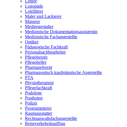
Lehrer
Logopäde
Lokführer
Maler und Lackierer
Masseur
Mediengestalter
Medizinische Dokumentationsassistentin
Medizinische Fachangestellte
Optiker
Pädagogische Fachkraft
Personalsachbearbeiter
Pflegeberufe
Pflegehelfer
Pharmareferent
Pharmazeutisch kaufmännische Angestellte
PTA
Physiotherapeut
Pflegefachkraft
Podologe
Postboten
Polizei
Programmierer
Raumausstatter
Rechtsanwaltsfachangestellte
Reiseverkehrskauffrau