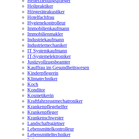
Heilerziehungspfleger
Heilpraktiker
Hörgeräteakustiker
Hotelfachfrau
Hygienekontrolleur
Immobilienkaufmann
Immobilienmakler
Industriekaufmann
Industriemechaniker
IT Systemkaufmann
IT-Systemelektroniker
Justizvollzugsbeamter
Kauffrau im Gesundheitswesen
Kinderpflegerin
Klimatechniker
Koch
Konditor
Kosmetikerin
Kraftfahrzeugmechatroniker
Krankenpflegehelfer
Krankenpfleger
Krankenschwester
Landschaftsgärtner
Lebensmittelkontrolleur
Lebensmitteltechniker