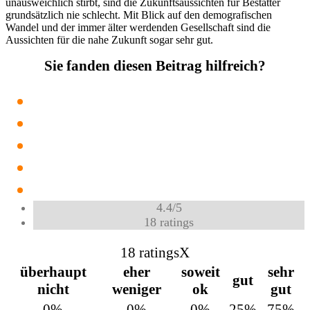
unausweichlich stirbt, sind die Zukunftsaussichten für Bestatter
grundsätzlich nie schlecht. Mit Blick auf den demografischen
Wandel und der immer älter werdenden Gesellschaft sind die
Aussichten für die nahe Zukunft sogar sehr gut.
Sie fanden diesen Beitrag hilfreich?
4.4
/
5
18
ratings
18 ratings
X
überhaupt
eher
soweit
sehr
gut
nicht
weniger
ok
gut
0%
0%
0%
25%
75%