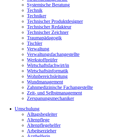
Systemische Beratung
Technik
Techniker
Technischer Produktdesigner
Technischer Redakteur
Technischer Zeichner
Traumapädagogik
Tischler
Verwaltung
Verwaltungsfachangestellte
Werkstoffprüfer
Wirtschaftsfachwirt/in
Wirtschaftsinformatik
Wohnbereichsleitung
Wundmanagement
Zahnmedizinische Fachangestellte
Zeit- und Selbstmanagement
Zerspanungsmechaniker
Umschulung
Alltagsbegleiter
Altenpflege
Altenpflegehelfer
Arbeitserzieher
Arzthelferin