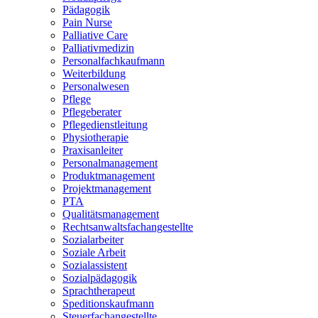
Pädagogik
Pain Nurse
Palliative Care
Palliativmedizin
Personalfachkaufmann
Weiterbildung
Personalwesen
Pflege
Pflegeberater
Pflegedienstleitung
Physiotherapie
Praxisanleiter
Personalmanagement
Produktmanagement
Projektmanagement
PTA
Qualitätsmanagement
Rechtsanwaltsfachangestellte
Sozialarbeiter
Soziale Arbeit
Sozialassistent
Sozialpädagogik
Sprachtherapeut
Speditionskaufmann
Steuerfachangestellte