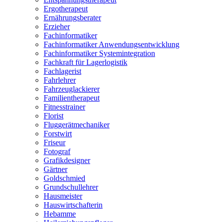
Ergotherapeut
Ernährungsberater
Erzieher
Fachinformatiker
Fachinformatiker Anwendungsentwicklung
Fachinformatiker Systemintegration
Fachkraft für Lagerlogistik
Fachlagerist
Fahrlehrer
Fahrzeuglackierer
Familientherapeut
Fitnesstrainer
Florist
Fluggerätmechaniker
Forstwirt
Friseur
Fotograf
Grafikdesigner
Gärtner
Goldschmied
Grundschullehrer
Hausmeister
Hauswirtschafterin
Hebamme