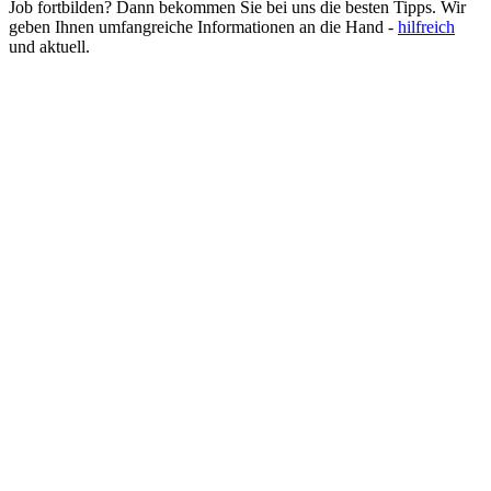
Job fortbilden? Dann bekommen Sie bei uns die besten Tipps. Wir
Klimatechniker
geben Ihnen umfangreiche Informationen an die Hand -
hilfreich
Koch
und aktuell.
Konditor
Kosmetikerin
Kraftfahrzeugmechatroniker
Krankenpflegehelfer
Krankenpfleger
Krankenschwester
Landschaftsgärtner
Lebensmittelkontrolleur
Lebensmitteltechniker
Lehrer
Logopäde
Lokführer
Maler und Lackierer
Masseur
Mediengestalter
Medizinische Dokumentationsassistentin
Medizinische Fachangestellte (MFA)
Optiker
Pädagogische Fachkraft
Personalsachbearbeiter
Pflegeberufe
Pflegefachkraft