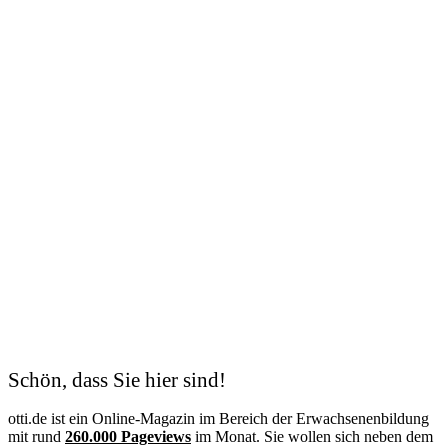
Fotograf
Friseur
Gärtner
Goldschmied
Grafikdesigner
Grundschullehrer
Hausmeister
Hauswirtschafterin
Hebamme
Heilerziehungspfleger
Heilpädagoge
Heilpraktiker
Hörgeräteakustiker
Hotelfachfrau
Hundetrainer
Hygienekontrolleur
Immobilienkaufmann
Immobilienmakler
Industriekaufmann
Industriemechaniker
IT-Systemelektroniker
Schön, dass Sie hier sind!
IT Systemkaufmann
Justizvollzugsbeamter
otti.de ist ein Online-Magazin im Bereich der Erwachsenenbildung
Kauffrau im Gesundheitswesen
mit rund
260.000 Pageviews
im Monat. Sie wollen sich neben dem
Kinderpflegerin