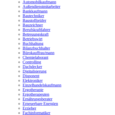
Automobilkaufmann
Außendienstmitarbeiter
Bankkaufmann
Bautechniker
Baustoffprüfer
Bauzeichner
Berufskraftfahrer
Betreuungskraft
Betriebswirt
Buchhaltung
Bilanzbuchhalter
Bürokauffrau/mann
Chemielaborant
Controlling
Dachdecker
Digitalisierung
Disponent
Elektroniker
Einzelhandelskaufmann
Ergotherapie
Ergotherapeuten
Ernährungsberater
Erneuerbare Energien
Erzieher
Fachinformatiker