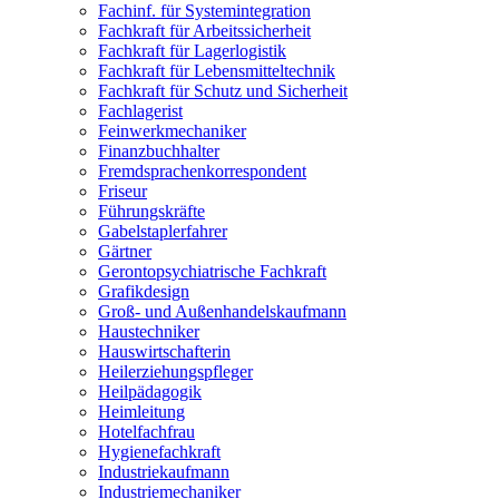
Fachinf. für Systemintegration
Fachkraft für Arbeitssicherheit
Fachkraft für Lagerlogistik
Fachkraft für Lebensmitteltechnik
Fachkraft für Schutz und Sicherheit
Fachlagerist
Feinwerkmechaniker
Finanzbuchhalter
Fremdsprachenkorrespondent
Friseur
Führungskräfte
Gabelstaplerfahrer
Gärtner
Gerontopsychiatrische Fachkraft
Grafikdesign
Groß- und Außenhandelskaufmann
Haustechniker
Hauswirtschafterin
Heilerziehungspfleger
Heilpädagogik
Heimleitung
Hotelfachfrau
Hygienefachkraft
Industriekaufmann
Industriemechaniker