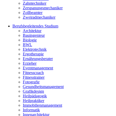
Zahntechniker
Zerspanungsmechaniker
Zollbeamter
Zweiradmechaniker
Berufsbegleitendes Studium
Architektur
Bauingenieur
Biologie
BWL
Elektrotechnik
Ergotherapie
Ernährungsberater
Erzieher
Eventmanagement
Fitnesscoach
Fitnesstrainer
Fotografie
Gesundheitsmanagement
Grafikdesign
Heilpädagogik
Heilpraktiker
Immobilienmanagement
Informatik
Innenarchitektur