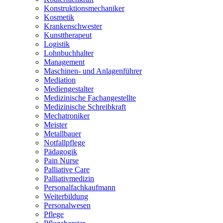
Konstruktionsmechaniker
Kosmetik
Krankenschwester
Kunsttherapeut
Logistik
Lohnbuchhalter
Management
Maschinen- und Anlagenführer
Mediation
Mediengestalter
Medizinische Fachangestellte
Medizinische Schreibkraft
Mechatroniker
Meister
Metallbauer
Notfallpflege
Pädagogik
Pain Nurse
Palliative Care
Palliativmedizin
Personalfachkaufmann
Weiterbildung
Personalwesen
Pflege