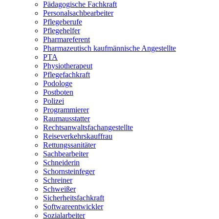
Pädagogische Fachkraft
Personalsachbearbeiter
Pflegeberufe
Pflegehelfer
Pharmareferent
Pharmazeutisch kaufmännische Angestellte
PTA
Physiotherapeut
Pflegefachkraft
Podologe
Postboten
Polizei
Programmierer
Raumausstatter
Rechtsanwaltsfachangestellte
Reiseverkehrskauffrau
Rettungssanitäter
Sachbearbeiter
Schneiderin
Schornsteinfeger
Schreiner
Schweißer
Sicherheitsfachkraft
Softwareentwickler
Sozialarbeiter