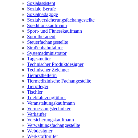
Sozialassistent
Soziale Berufe
Sozialpädagoge
Sozialversicherungsfachangestellte
Speditionskaufmann
Sport- und Fitnesskaufmann
Sporttherapeut
Steuerfachangestellte
Straßenbahnfahrer
Systemadministrator
Tagesmutter
Technischer Produktdesigner
Technischer Zeichner
Tierarzthelferin
Tiermedizinische Fachangestellte
Tierpfleger
Tischler
Triebfahrzeugführer
Veranstaltungskaufmann
Vermessungstechniker
Verkäufer
Versicherungskaufmann
Verwaltungsfachangestellte
Webdesigner
Werkstoffprüfer