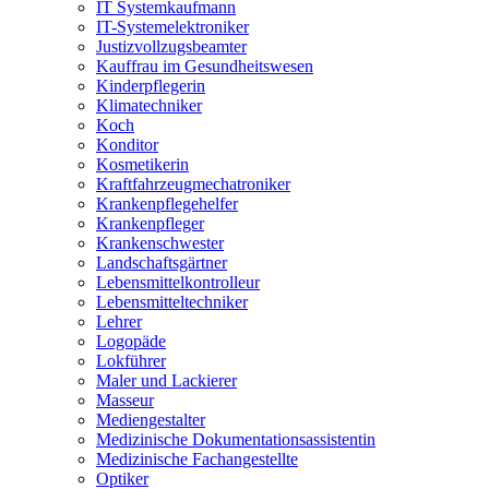
IT Systemkaufmann
IT-Systemelektroniker
Justizvollzugsbeamter
Kauffrau im Gesundheitswesen
Kinderpflegerin
Klimatechniker
Koch
Konditor
Kosmetikerin
Kraftfahrzeugmechatroniker
Krankenpflegehelfer
Krankenpfleger
Krankenschwester
Landschaftsgärtner
Lebensmittelkontrolleur
Lebensmitteltechniker
Lehrer
Logopäde
Lokführer
Maler und Lackierer
Masseur
Mediengestalter
Medizinische Dokumentationsassistentin
Medizinische Fachangestellte
Optiker