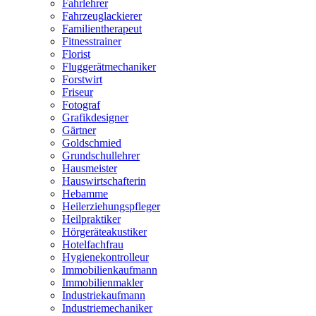
Fahrlehrer
Fahrzeuglackierer
Familientherapeut
Fitnesstrainer
Florist
Fluggerätmechaniker
Forstwirt
Friseur
Fotograf
Grafikdesigner
Gärtner
Goldschmied
Grundschullehrer
Hausmeister
Hauswirtschafterin
Hebamme
Heilerziehungspfleger
Heilpraktiker
Hörgeräteakustiker
Hotelfachfrau
Hygienekontrolleur
Immobilienkaufmann
Immobilienmakler
Industriekaufmann
Industriemechaniker