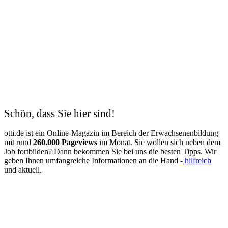
Kauffrau für Büromanagement
Kaufmann
Kfz-Mechatroniker
Kinderpflegerin
Kunsttherapeut
Koch
Kodierfachkraft
Konstruktionsmechaniker
Kosmetik
Krankenschwester
Logistik
Lohnbuchhalter
Management
Schön, dass Sie hier sind!
Maschinen- und Anlagenführer
Mechatroniker
otti.de ist ein Online-Magazin im Bereich der Erwachsenenbildung
Mediation
mit rund
260.000 Pageviews
im Monat. Sie wollen sich neben dem
Mediengestalter
Job fortbilden? Dann bekommen Sie bei uns die besten Tipps. Wir
Medizinische Fachangestellte
geben Ihnen umfangreiche Informationen an die Hand -
hilfreich
Medizinische Schreibkraft
und aktuell.
Meister
Metallbauer
Notfallpflege
Pain Nurse
Palliative Care
Personalfachkaufmann