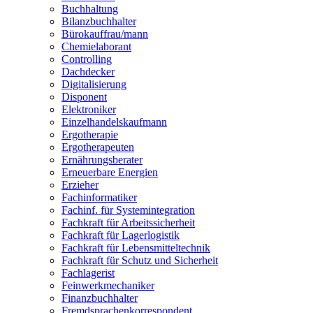
Buchhaltung
Bilanzbuchhalter
Bürokauffrau/mann
Chemielaborant
Controlling
Dachdecker
Digitalisierung
Disponent
Elektroniker
Einzelhandelskaufmann
Ergotherapie
Ergotherapeuten
Ernährungsberater
Erneuerbare Energien
Erzieher
Fachinformatiker
Fachinf. für Systemintegration
Fachkraft für Arbeitssicherheit
Fachkraft für Lagerlogistik
Fachkraft für Lebensmitteltechnik
Fachkraft für Schutz und Sicherheit
Fachlagerist
Feinwerkmechaniker
Finanzbuchhalter
Fremdsprachenkorrespondent