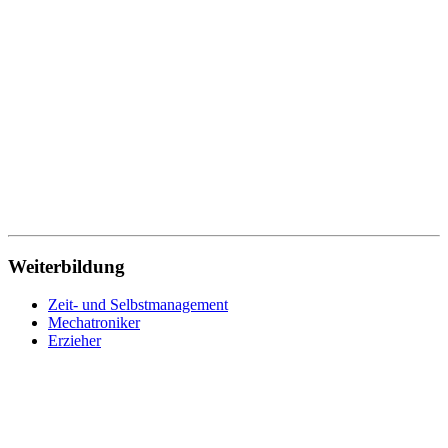
Technischer Zeichner
Traumapädagogik
Tischler
Verwaltung
Verwaltungsfachangestellte
Werkstoffprüfer
Wirtschaftsfachwirt
Wirtschaftsinformatik
Wohnbereichsleitung
Wundmanagement
Zahnmedizinische Fachangestellte
Zeit- und Selbstmanagement
Zerspanungsmechaniker
Weiterbildung
Zeit- und Selbstmanagement
Mechatroniker
Erzieher