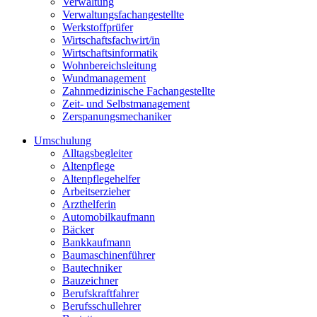
Verwaltung
Verwaltungsfachangestellte
Werkstoffprüfer
Wirtschaftsfachwirt/in
Wirtschaftsinformatik
Wohnbereichsleitung
Wundmanagement
Zahnmedizinische Fachangestellte
Zeit- und Selbstmanagement
Zerspanungsmechaniker
Umschulung
Alltagsbegleiter
Altenpflege
Altenpflegehelfer
Arbeitserzieher
Arzthelferin
Automobilkaufmann
Bäcker
Bankkaufmann
Baumaschinenführer
Bautechniker
Bauzeichner
Berufskraftfahrer
Berufsschullehrer