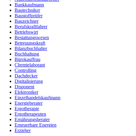
Bankkaufmann
Bautechniker
Baustoffprüfer
Bauzeichner
Berufskraftfahrer
Betriebswirt
Bestattungswesen
Betreuungskraft
Bilanzbuchhalter
Buchhaltung
Bürokauffrau
Chemielaborant
Controlling
Dachdecker
Digitalisierung
Disponent
Elektroniker
Einzelhandelskaufmann
Energieberater
Ergotherapie
Ergotherapeuten
Ernährungsberater
Erneuerbare Energien
Erzieher
Fachinformatiker