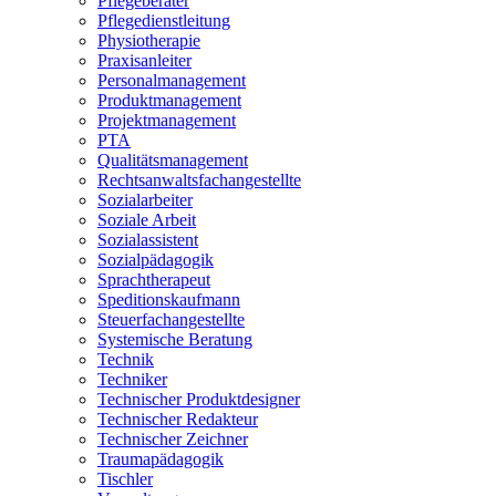
Pflegeberater
Pflegedienstleitung
Physiotherapie
Praxisanleiter
Personalmanagement
Produktmanagement
Projektmanagement
PTA
Qualitätsmanagement
Rechtsanwaltsfachangestellte
Sozialarbeiter
Soziale Arbeit
Sozialassistent
Sozialpädagogik
Sprachtherapeut
Speditionskaufmann
Steuerfachangestellte
Systemische Beratung
Technik
Techniker
Technischer Produktdesigner
Technischer Redakteur
Technischer Zeichner
Traumapädagogik
Tischler