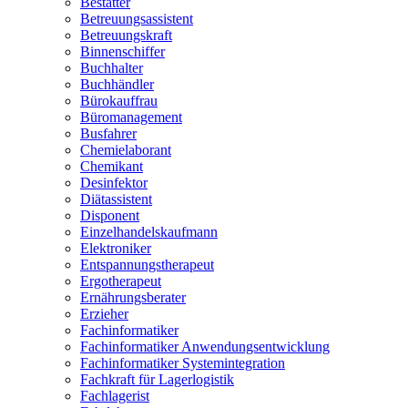
Bestatter
Betreuungsassistent
Betreuungskraft
Binnenschiffer
Buchhalter
Buchhändler
Bürokauffrau
Büromanagement
Busfahrer
Chemielaborant
Chemikant
Desinfektor
Diätassistent
Disponent
Einzelhandelskaufmann
Elektroniker
Entspannungstherapeut
Ergotherapeut
Ernährungsberater
Erzieher
Fachinformatiker
Fachinformatiker Anwendungsentwicklung
Fachinformatiker Systemintegration
Fachkraft für Lagerlogistik
Fachlagerist