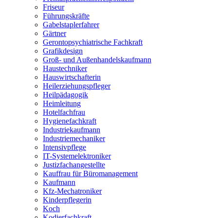
Friseur
Führungskräfte
Gabelstaplerfahrer
Gärtner
Gerontopsychiatrische Fachkraft
Grafikdesign
Groß- und Außenhandelskaufmann
Haustechniker
Hauswirtschafterin
Heilerziehungspfleger
Heilpädagogik
Heimleitung
Hotelfachfrau
Hygienefachkraft
Industriekaufmann
Industriemechaniker
Intensivpflege
IT-Systemelektroniker
Justizfachangestellte
Kauffrau für Büromanagement
Kaufmann
Kfz-Mechatroniker
Kinderpflegerin
Koch
Kodierfachkraft