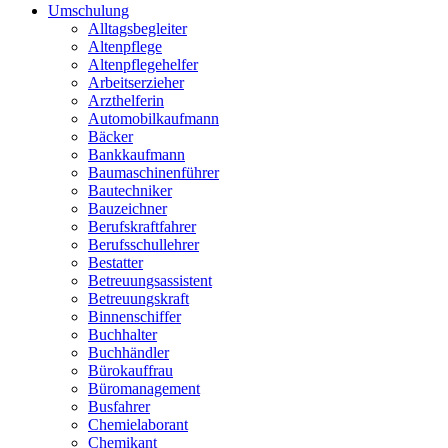
Umschulung
Alltagsbegleiter
Altenpflege
Altenpflegehelfer
Arbeitserzieher
Arzthelferin
Automobilkaufmann
Bäcker
Bankkaufmann
Baumaschinenführer
Bautechniker
Bauzeichner
Berufskraftfahrer
Berufsschullehrer
Bestatter
Betreuungsassistent
Betreuungskraft
Binnenschiffer
Buchhalter
Buchhändler
Bürokauffrau
Büromanagement
Busfahrer
Chemielaborant
Chemikant