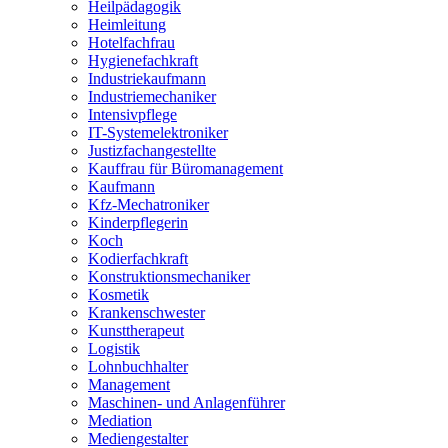
Heilpädagogik
Heimleitung
Hotelfachfrau
Hygienefachkraft
Industriekaufmann
Industriemechaniker
Intensivpflege
IT-Systemelektroniker
Justizfachangestellte
Kauffrau für Büromanagement
Kaufmann
Kfz-Mechatroniker
Kinderpflegerin
Koch
Kodierfachkraft
Konstruktionsmechaniker
Kosmetik
Krankenschwester
Kunsttherapeut
Logistik
Lohnbuchhalter
Management
Maschinen- und Anlagenführer
Mediation
Mediengestalter