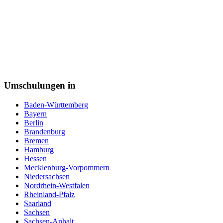
Tierarzthelferin
Tiermedizinische Fachangestellte
Tierpfleger
Tischler
Triebfahrzeugführer
Veranstaltungskaufmann
Verkäufer
Vermessungstechniker
Versicherungskaufmann
Verwaltungsfachangestellte
Umschulungen in
Webdesigner
Werkstoffprüfer
Baden-Württemberg
Zahntechniker
Bayern
Zerspanungsmechaniker
Berlin
Zollbeamter
Brandenburg
Zweiradmechaniker
Bremen
Hamburg
Hessen
Mecklenburg-Vorpommern
Niedersachsen
Nordrhein-Westfalen
Rheinland-Pfalz
Saarland
Sachsen
Sachsen-Anhalt