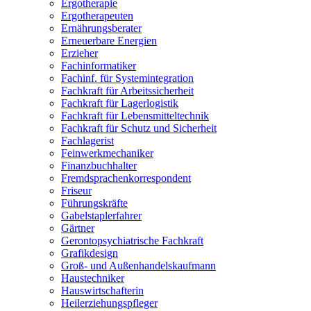
Ergotherapie
Ergotherapeuten
Ernährungsberater
Erneuerbare Energien
Erzieher
Fachinformatiker
Fachinf. für Systemintegration
Fachkraft für Arbeitssicherheit
Fachkraft für Lagerlogistik
Fachkraft für Lebensmitteltechnik
Fachkraft für Schutz und Sicherheit
Fachlagerist
Feinwerkmechaniker
Finanzbuchhalter
Fremdsprachenkorrespondent
Friseur
Führungskräfte
Gabelstaplerfahrer
Gärtner
Gerontopsychiatrische Fachkraft
Grafikdesign
Groß- und Außenhandelskaufmann
Haustechniker
Hauswirtschafterin
Heilerziehungspfleger