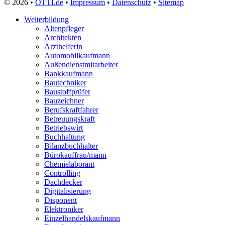
© 2026 •
OTTI.de
•
Impressum
•
Datenschutz
•
Sitemap
Weiterbildung
Altenpfleger
Architekten
Arzthelferin
Automobilkaufmann
Außendienstmitarbeiter
Bankkaufmann
Bautechniker
Baustoffprüfer
Bauzeichner
Berufskraftfahrer
Betreuungskraft
Betriebswirt
Buchhaltung
Bilanzbuchhalter
Bürokauffrau/mann
Chemielaborant
Controlling
Dachdecker
Digitalisierung
Disponent
Elektroniker
Einzelhandelskaufmann