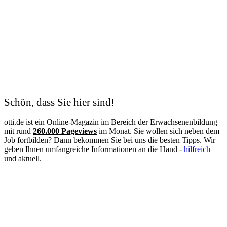
Heilpädagoge
Heilpraktiker
Hörgeräteakustiker
Hotelfachfrau
Hundetrainer
Hygienekontrolleur
Immobilienkaufmann
Immobilienmakler
Industriekaufmann
Industriemechaniker
IT-Systemelektroniker
Schön, dass Sie hier sind!
IT Systemkaufmann
Justizvollzugsbeamter
otti.de ist ein Online-Magazin im Bereich der Erwachsenenbildung
Kauffrau im Gesundheitswesen
mit rund
260.000 Pageviews
im Monat. Sie wollen sich neben dem
Kinderpflegerin
Job fortbilden? Dann bekommen Sie bei uns die besten Tipps. Wir
Klimatechniker
geben Ihnen umfangreiche Informationen an die Hand -
hilfreich
Koch
und aktuell.
Konditor
Kosmetikerin
Kraftfahrzeugmechatroniker
Krankenpflegehelfer
Krankenpfleger
Krankenschwester
Landschaftsgärtner