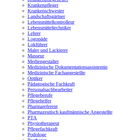
Krankenpfleger
Krankenschwester
Landschaftsgärtner
Lebensmittelkontrolleur
Lebensmitteltechniker
Lehrer
Logopäde
Lokführer
Maler und Lackierer
Masseur
Mediengestalter
Medizinische Dokumentationsassistentin
Medizinische Fachangestellte
Optiker
Pädagogische Fachkraft
Personalsachbearbeiter
Pflegeberufe
Pflegehelfer
Pharmareferent
Pharmazeutisch kaufmännische Angestellte
PTA
Physiotherapeut
Pflegefachkraft
Podologe