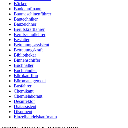
Bäcker
Bankkaufmann
Baumaschinenführer
Bautechniker
Bauzeichner
Berufskraftfahrer
Berufsschullehrer
Bestatter
Betreuungsassistent
Betreuungskraft
Bibliothekar
Binnenschiffer
Buchhalter
Buchhändler
Bürokauffrau
Büromanagement
Busfahrer
Chemikant
Chemielaborant
Desinfektor
Diätassistent
Disponent
Einzelhandelskaufmann
Elektroniker
Entspannungstherapeut