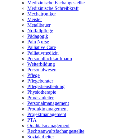
Medizinische Fachangestellte
Medizinische Schreibkraft
Mechatroniker
Meister
Metallbauer
Notfallpflege
Pädagogik
Pain Nurse
Palliative Care
Palliativmedizin
Personalfachkaufmann
Weiterbildung
Personalwesen
Pflege
Pflegeberater
Pflegedienstleitung
Physiotherapie
Praxisanleiter
Personalmanagement
Produktmanagement
Projektmanagement
PTA
Qualitätsmanagement
Rechtsanwaltsfachangestellte
Sozialarbeiter