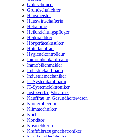
Goldschmied
Grundschullehrer
Hausmeister
Hauswirtschafterin
Hebamme
Heilerziehungspfleger
Heilpraktiker
Hörgeräteakustiker
Hotelfachfrau
Hygienekontrolleur
Immobilienkaufmann
Immobilienmakler
Industriekaufmann
Industriemechaniker
IT Systemkaufmann
IT-Systemelektroniker
Justizvollzugsbeamter
Kauffrau im Gesundheitswesen
Kinderpflegerin
Klimatechniker
Koch
Konditor
Kosmetikerin
Kraftfahrzeugmechatroniker
Krankenpflegehelfer