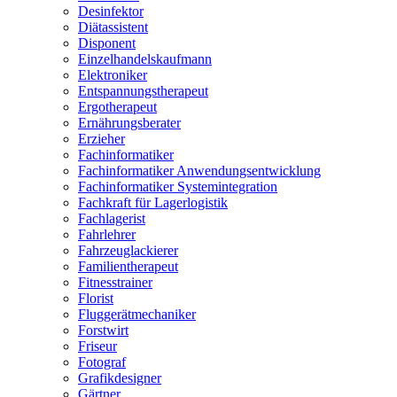
Desinfektor
Diätassistent
Disponent
Einzelhandelskaufmann
Elektroniker
Entspannungstherapeut
Ergotherapeut
Ernährungsberater
Erzieher
Fachinformatiker
Fachinformatiker Anwendungsentwicklung
Fachinformatiker Systemintegration
Fachkraft für Lagerlogistik
Fachlagerist
Fahrlehrer
Fahrzeuglackierer
Familientherapeut
Fitnesstrainer
Florist
Fluggerätmechaniker
Forstwirt
Friseur
Fotograf
Grafikdesigner
Gärtner