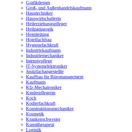
Grafikdesign
Groß- und Außenhandelskaufmann
Haustechniker
Hauswirtschafterin
Heilerziehungspfleger
Heilpädagogik
Heimleitung
Hotelfachfrau
Hygienefachkraft
Industriekaufmann
Industriemechaniker
Intensivpflege
IT-Systemelektroniker
Justizfachangestellte
Kauffrau für Büromanagement
Kaufmann
Kfz-Mechatroniker
Kinderpflegerin
Koch
Kodierfachkraft
Konstruktionsmechaniker
Kosmetik
Krankenschwester
Kunsttherapeut
Logistik