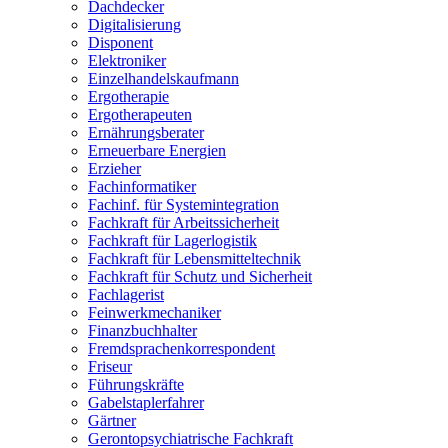
Dachdecker
Digitalisierung
Disponent
Elektroniker
Einzelhandelskaufmann
Ergotherapie
Ergotherapeuten
Ernährungsberater
Erneuerbare Energien
Erzieher
Fachinformatiker
Fachinf. für Systemintegration
Fachkraft für Arbeitssicherheit
Fachkraft für Lagerlogistik
Fachkraft für Lebensmitteltechnik
Fachkraft für Schutz und Sicherheit
Fachlagerist
Feinwerkmechaniker
Finanzbuchhalter
Fremdsprachenkorrespondent
Friseur
Führungskräfte
Gabelstaplerfahrer
Gärtner
Gerontopsychiatrische Fachkraft