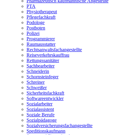
Pharmazeutisch kaufmännische Angestellte
PTA
Physiotherapeut
Pflegefachkraft
Podologe
Postboten
Polizei
Programmierer
Raumausstatter
Rechtsanwaltsfachangestellte
Reiseverkehrskauffrau
Rettungssanitäter
Sachbearbeiter
Schneiderin
Schornsteinfeger
Schreiner
Schweißer
Sicherheitsfachkraft
Softwareentwickler
Sozialarbeiter
Sozialassistent
Soziale Berufe
Sozialpädagoge
Sozialversicherungsfachangestellte
Speditionskaufmann