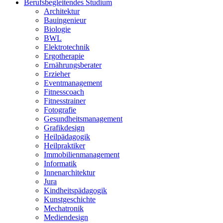
Berufsbegleitendes Studium
Architektur
Bauingenieur
Biologie
BWL
Elektrotechnik
Ergotherapie
Ernährungsberater
Erzieher
Eventmanagement
Fitnesscoach
Fitnesstrainer
Fotografie
Gesundheitsmanagement
Grafikdesign
Heilpädagogik
Heilpraktiker
Immobilienmanagement
Informatik
Innenarchitektur
Jura
Kindheitspädagogik
Kunstgeschichte
Mechatronik
Mediendesign