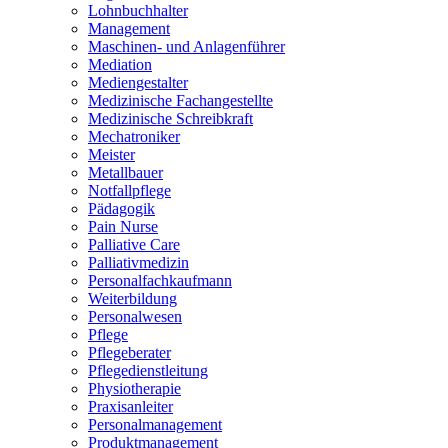
Lohnbuchhalter
Management
Maschinen- und Anlagenführer
Mediation
Mediengestalter
Medizinische Fachangestellte
Medizinische Schreibkraft
Mechatroniker
Meister
Metallbauer
Notfallpflege
Pädagogik
Pain Nurse
Palliative Care
Palliativmedizin
Personalfachkaufmann
Weiterbildung
Personalwesen
Pflege
Pflegeberater
Pflegedienstleitung
Physiotherapie
Praxisanleiter
Personalmanagement
Produktmanagement