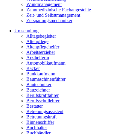
Wundmanagement
Zahnmedizinische Fachangestellte
Zeit- und Selbstmanagement
Zerspanungsmechaniker
Umschulung
Alltagsbegleiter
Altenpflege
Altenpflegehelfer
Arbeitserzieher
Arzthelferin
Automobilkaufmann
Bäcker
Bankkaufmann
Baumaschinenführer
Bautechniker
Bauzeichner
Berufskraftfahrer
Berufsschullehrer
Bestatter
Betreuungsassistent
Betreuungskraft
Binnenschiffer
Buchhalter
Buchhändler