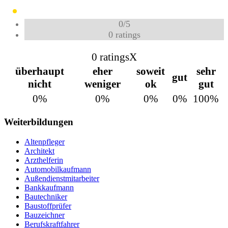
0
/
5
0
ratings
0 ratings
X
überhaupt
eher
soweit
sehr
gut
nicht
weniger
ok
gut
0%
0%
0%
0%
100%
Weiterbildungen
Altenpfleger
Architekt
Arzthelferin
Automobilkaufmann
Außendienstmitarbeiter
Bankkaufmann
Bautechniker
Baustoffprüfer
Bauzeichner
Berufskraftfahrer