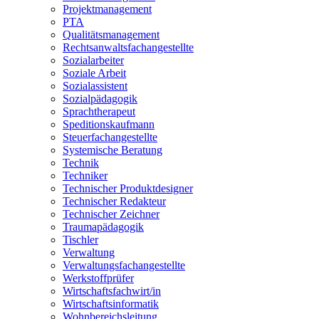
Projektmanagement
PTA
Qualitätsmanagement
Rechtsanwaltsfachangestellte
Sozialarbeiter
Soziale Arbeit
Sozialassistent
Sozialpädagogik
Sprachtherapeut
Speditionskaufmann
Steuerfachangestellte
Systemische Beratung
Technik
Techniker
Technischer Produktdesigner
Technischer Redakteur
Technischer Zeichner
Traumapädagogik
Tischler
Verwaltung
Verwaltungsfachangestellte
Werkstoffprüfer
Wirtschaftsfachwirt/in
Wirtschaftsinformatik
Wohnbereichsleitung