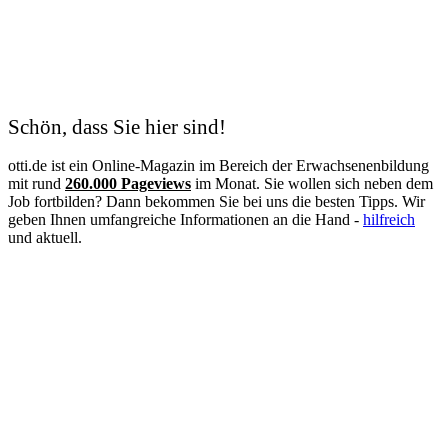
Kodierfachkraft
Konstruktionsmechaniker
Kosmetik
Krankenschwester
Logistik
Lohnbuchhalter
Management
Schön, dass Sie hier sind!
Maschinen- und Anlagenführer
Mechatroniker
otti.de ist ein Online-Magazin im Bereich der Erwachsenenbildung
Mediation
mit rund
260.000 Pageviews
im Monat. Sie wollen sich neben dem
Mediengestalter
Job fortbilden? Dann bekommen Sie bei uns die besten Tipps. Wir
Medizinische Fachangestellte
geben Ihnen umfangreiche Informationen an die Hand -
hilfreich
Medizinische Schreibkraft
und aktuell.
Meister
Metallbauer
Notfallpflege
Pain Nurse
Palliative Care
Personalfachkaufmann
Personalmanagement
Personalreferent
Personalwesen
Pflege
Pflegeberater
Pflegedienstleitung