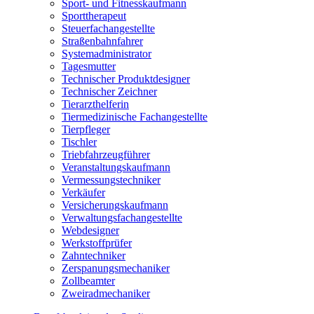
Sport- und Fitnesskaufmann
Sporttherapeut
Steuerfachangestellte
Straßenbahnfahrer
Systemadministrator
Tagesmutter
Technischer Produktdesigner
Technischer Zeichner
Tierarzthelferin
Tiermedizinische Fachangestellte
Tierpfleger
Tischler
Triebfahrzeugführer
Veranstaltungskaufmann
Vermessungstechniker
Verkäufer
Versicherungskaufmann
Verwaltungsfachangestellte
Webdesigner
Werkstoffprüfer
Zahntechniker
Zerspanungsmechaniker
Zollbeamter
Zweiradmechaniker