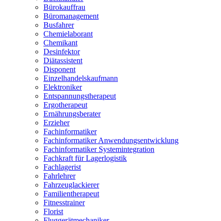
Bürokauffrau
Büromanagement
Busfahrer
Chemielaborant
Chemikant
Desinfektor
Diätassistent
Disponent
Einzelhandelskaufmann
Elektroniker
Entspannungstherapeut
Ergotherapeut
Ernährungsberater
Erzieher
Fachinformatiker
Fachinformatiker Anwendungsentwicklung
Fachinformatiker Systemintegration
Fachkraft für Lagerlogistik
Fachlagerist
Fahrlehrer
Fahrzeuglackierer
Familientherapeut
Fitnesstrainer
Florist
Fluggerätmechaniker