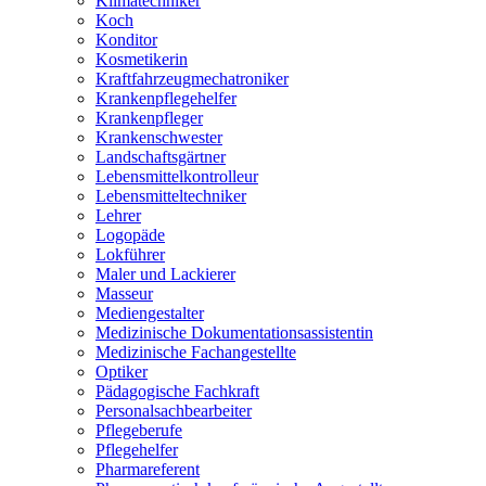
Klimatechniker
Koch
Konditor
Kosmetikerin
Kraftfahrzeugmechatroniker
Krankenpflegehelfer
Krankenpfleger
Krankenschwester
Landschaftsgärtner
Lebensmittelkontrolleur
Lebensmitteltechniker
Lehrer
Logopäde
Lokführer
Maler und Lackierer
Masseur
Mediengestalter
Medizinische Dokumentationsassistentin
Medizinische Fachangestellte
Optiker
Pädagogische Fachkraft
Personalsachbearbeiter
Pflegeberufe
Pflegehelfer
Pharmareferent