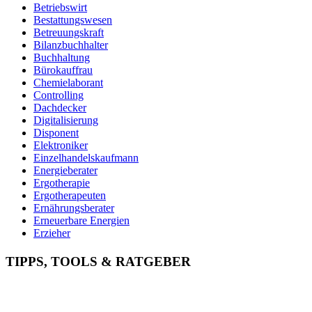
Betriebswirt
Bestattungswesen
Betreuungskraft
Bilanzbuchhalter
Buchhaltung
Bürokauffrau
Chemielaborant
Controlling
Dachdecker
Digitalisierung
Disponent
Elektroniker
Einzelhandelskaufmann
Energieberater
Ergotherapie
Ergotherapeuten
Ernährungsberater
Erneuerbare Energien
Erzieher
Fachinformatiker
Fachinf. für Systemintegration
TIPPS, TOOLS & RATGEBER
Fachkraft für Arbeitssicherheit
Fachkraft für Lagerlogistik
Fachkraft für Lebensmitteltechnik
Fachlagerist