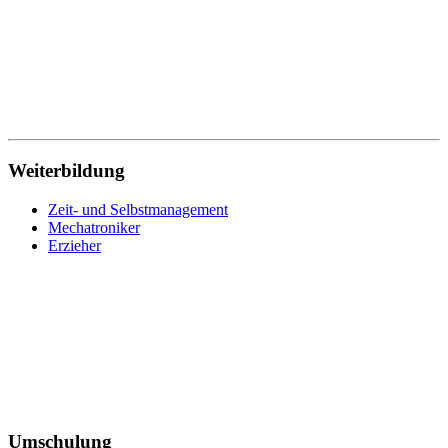
Werkstoffprüfer
Wirtschaftsfachwirt
Wirtschaftsinformatik
Wohnbereichsleitung
Wundmanagement
Zahnmedizinische Fachangestellte
Zeit- und Selbstmanagement
Zerspanungsmechaniker
Weiterbildung
Zeit- und Selbstmanagement
Mechatroniker
Erzieher
Umschulung