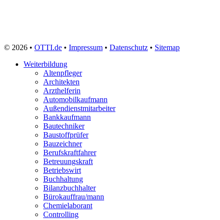
© 2026 •
OTTI.de
•
Impressum
•
Datenschutz
•
Sitemap
Weiterbildung
Altenpfleger
Architekten
Arzthelferin
Automobilkaufmann
Außendienstmitarbeiter
Bankkaufmann
Bautechniker
Baustoffprüfer
Bauzeichner
Berufskraftfahrer
Betreuungskraft
Betriebswirt
Buchhaltung
Bilanzbuchhalter
Bürokauffrau/mann
Chemielaborant
Controlling