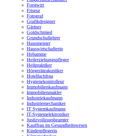
Forstwirt
Friseur
Fotograf
Grafikdesigner
Gärtner
Goldschmied
Grundschullehrer
Hausmeister
Hauswirtschafterin
Hebamme
Heilerziehungspfleger
Heilpraktiker
Hörgeräteakustiker
Hotelfachfrau
Hygienekontrolleur
Immobilienkaufmann
Immobilienmakler
Industriekaufmann
Industriemechaniker
IT Systemkaufmann
IT-Systemelektroniker
Justizvollzugsbeamter
Kauffrau im Gesundheitswesen
Kinderpflegerin