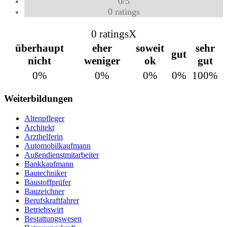
0
/
5
0
ratings
0 ratings
X
überhaupt
eher
soweit
sehr
gut
nicht
weniger
ok
gut
0%
0%
0%
0%
100%
Weiterbildungen
Altenpfleger
Architekt
Arzthelferin
Automobilkaufmann
Außendienstmitarbeiter
Bankkaufmann
Bautechniker
Baustoffprüfer
Bauzeichner
Berufskraftfahrer
Betriebswirt
Bestattungswesen