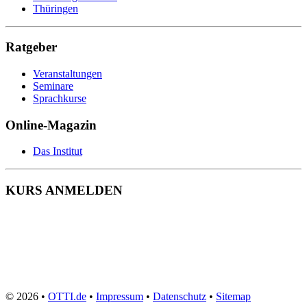
Wohnbereichsleitung
Thüringen
Wundmanagement
Zahnmedizinische Fachangestellte
Zeit- und Selbstmanagement
Ratgeber
Zerspanungsmechaniker
Veranstaltungen
Seminare
Sprachkurse
Online-Magazin
Das Institut
KURS ANMELDEN
© 2026 •
OTTI.de
•
Impressum
•
Datenschutz
•
Sitemap