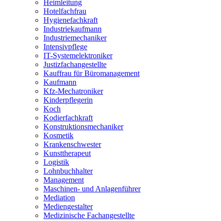
Heimleitung
Hotelfachfrau
Hygienefachkraft
Industriekaufmann
Industriemechaniker
Intensivpflege
IT-Systemelektroniker
Justizfachangestellte
Kauffrau für Büromanagement
Kaufmann
Kfz-Mechatroniker
Kinderpflegerin
Koch
Kodierfachkraft
Konstruktionsmechaniker
Kosmetik
Krankenschwester
Kunsttherapeut
Logistik
Lohnbuchhalter
Management
Maschinen- und Anlagenführer
Mediation
Mediengestalter
Medizinische Fachangestellte