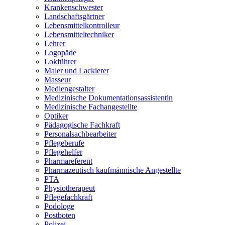
Krankenschwester
Landschaftsgärtner
Lebensmittelkontrolleur
Lebensmitteltechniker
Lehrer
Logopäde
Lokführer
Maler und Lackierer
Masseur
Mediengestalter
Medizinische Dokumentationsassistentin
Medizinische Fachangestellte
Optiker
Pädagogische Fachkraft
Personalsachbearbeiter
Pflegeberufe
Pflegehelfer
Pharmareferent
Pharmazeutisch kaufmännische Angestellte
PTA
Physiotherapeut
Pflegefachkraft
Podologe
Postboten
Polizei