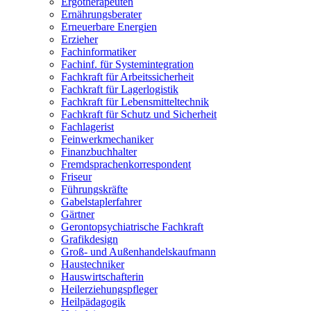
Ergotherapeuten
Ernährungsberater
Erneuerbare Energien
Erzieher
Fachinformatiker
Fachinf. für Systemintegration
Fachkraft für Arbeitssicherheit
Fachkraft für Lagerlogistik
Fachkraft für Lebensmitteltechnik
Fachkraft für Schutz und Sicherheit
Fachlagerist
Feinwerkmechaniker
Finanzbuchhalter
Fremdsprachenkorrespondent
Friseur
Führungskräfte
Gabelstaplerfahrer
Gärtner
Gerontopsychiatrische Fachkraft
Grafikdesign
Groß- und Außenhandelskaufmann
Haustechniker
Hauswirtschafterin
Heilerziehungspfleger
Heilpädagogik