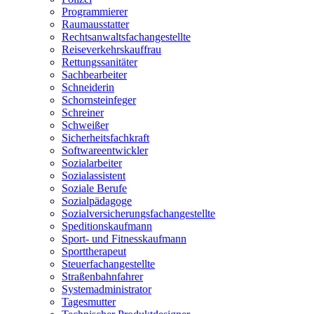
Programmierer
Raumausstatter
Rechtsanwaltsfachangestellte
Reiseverkehrskauffrau
Rettungssanitäter
Sachbearbeiter
Schneiderin
Schornsteinfeger
Schreiner
Schweißer
Sicherheitsfachkraft
Softwareentwickler
Sozialarbeiter
Sozialassistent
Soziale Berufe
Sozialpädagoge
Sozialversicherungsfachangestellte
Speditionskaufmann
Sport- und Fitnesskaufmann
Sporttherapeut
Steuerfachangestellte
Straßenbahnfahrer
Systemadministrator
Tagesmutter