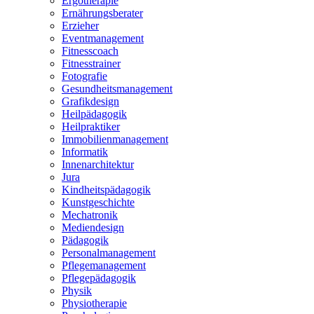
Ergotherapie
Ernährungsberater
Erzieher
Eventmanagement
Fitnesscoach
Fitnesstrainer
Fotografie
Gesundheitsmanagement
Grafikdesign
Heilpädagogik
Heilpraktiker
Immobilienmanagement
Informatik
Innenarchitektur
Jura
Kindheitspädagogik
Kunstgeschichte
Mechatronik
Mediendesign
Pädagogik
Personalmanagement
Pflegemanagement
Pflegepädagogik
Physik
Physiotherapie