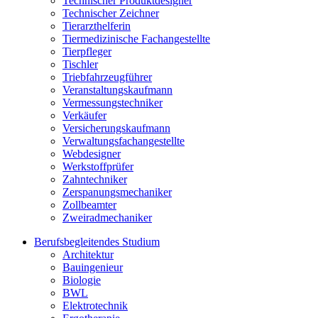
Technischer Produktdesigner
Technischer Zeichner
Tierarzthelferin
Tiermedizinische Fachangestellte
Tierpfleger
Tischler
Triebfahrzeugführer
Veranstaltungskaufmann
Vermessungstechniker
Verkäufer
Versicherungskaufmann
Verwaltungsfachangestellte
Webdesigner
Werkstoffprüfer
Zahntechniker
Zerspanungsmechaniker
Zollbeamter
Zweiradmechaniker
Berufsbegleitendes Studium
Architektur
Bauingenieur
Biologie
BWL
Elektrotechnik