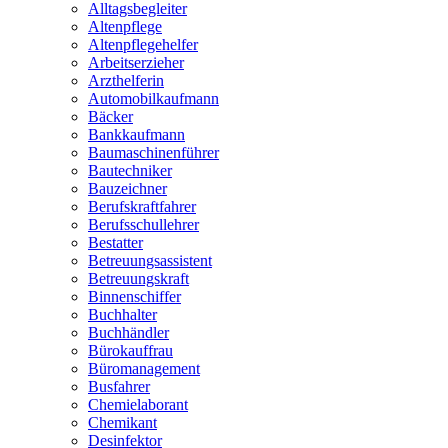
Alltagsbegleiter
Altenpflege
Altenpflegehelfer
Arbeitserzieher
Arzthelferin
Automobilkaufmann
Bäcker
Bankkaufmann
Baumaschinenführer
Bautechniker
Bauzeichner
Berufskraftfahrer
Berufsschullehrer
Bestatter
Betreuungsassistent
Betreuungskraft
Binnenschiffer
Buchhalter
Buchhändler
Bürokauffrau
Büromanagement
Busfahrer
Chemielaborant
Chemikant
Desinfektor