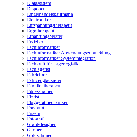
Diätassistent
Disponent
Einzelhandelskaufmann
Elektroniker
Entspannungstherapeut
Ergotherapeut
Ernährungsberater
Erzieher
Fachinformatiker
Fachinformatiker Anwendungsentwicklung
Fachinformatiker Systemintegration
Fachkraft für Lagerlogistik
Fachlagerist
Fahrlehrer
Fahrzeuglackierer
Familientherapeut
Fitnesstrainer
Florist
Fluggerätmechaniker
Forstwirt
Friseur
Fotograf
Grafikdesigner
Gärtner
Goldschmied