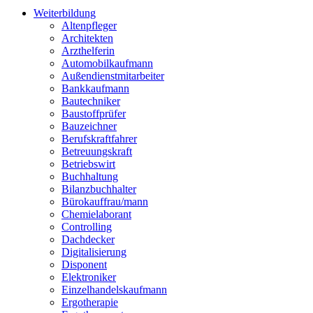
Weiterbildung
Altenpfleger
Architekten
Arzthelferin
Automobilkaufmann
Außendienstmitarbeiter
Bankkaufmann
Bautechniker
Baustoffprüfer
Bauzeichner
Berufskraftfahrer
Betreuungskraft
Betriebswirt
Buchhaltung
Bilanzbuchhalter
Bürokauffrau/mann
Chemielaborant
Controlling
Dachdecker
Digitalisierung
Disponent
Elektroniker
Einzelhandelskaufmann
Ergotherapie