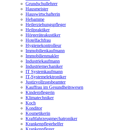
Grundschullehrer
Hausmeister
Hauswirtschafterin
Hebamme
Heilerziehungspfleger
Heilpraktiker
Hörgeräteakustiker
Hotelfachfrau
Hygienekontrolleur
Immobilienkaufmann
Immobilienmakler
Industriekaufmann
Industriemechaniker
IT Systemkaufmann
IT-Systemelektroniker
Justizvollzugsbeamter
Kauffrau im Gesundheitswesen
Kinderpflegerin
Klimatechniker
Koch
Konditor
Kosmetikerin
Kraftfahrzeugmechatroniker
Krankenpflegehelfer
Krankenpfleger