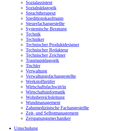
Sozialassistent
Sozialpädagogik
Sprachtherapeut
Speditionskaufmann
Steuerfachangestellte
Systemische Beratung
Technik
Techniker
Technischer Produktdesigner
Technischer Redakteur
Technischer Zeichner
Traumapädagogik
Tischler
Verwaltung
Verwaltungsfachangestellte
Werkstoffprüfer
Wirtschaftsfachwirt/in
Wirtschaftsinformatik
Wohnbereichsleitung
Wundmanagement
Zahnmedizinische Fachangestellte
Zeit- und Selbstmanagement
Zerspanungsmechaniker
Umschulung