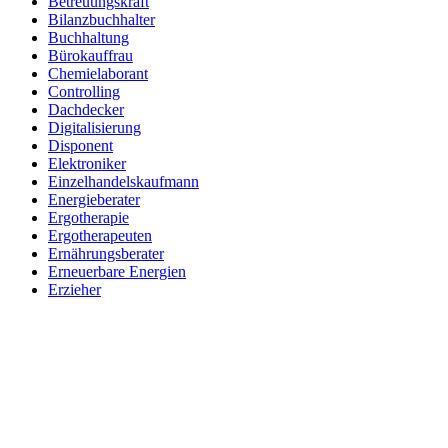
Betreuungskraft
Bilanzbuchhalter
Buchhaltung
Bürokauffrau
Chemielaborant
Controlling
Dachdecker
Digitalisierung
Disponent
Elektroniker
Einzelhandelskaufmann
Energieberater
Ergotherapie
Ergotherapeuten
Ernährungsberater
Erneuerbare Energien
Erzieher
Fachinformatiker
Fachinf. für Systemintegration
Fachkraft für Arbeitssicherheit
Fachkraft für Lagerlogistik
Fachkraft für Lebensmitteltechnik
Fachlagerist
Feinwerkmechaniker
Finanzbuchhalter