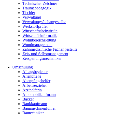
Technischer Zeichner
Traumapädagogik
Tischler
Verwaltung
Verwaltungsfachangestellte
Werkstoffprüfer
Wirtschaftsfachwirt/in
Wirtschaftsinformatik
Wohnbereichsleitung
Wundmanagement
Zahnmedizinische Fachangestellte
Zeit- und Selbstmanagement
Zerspanungsmechaniker
Umschulung
Alltagsbegleiter
Altenpflege
Altenpflegehelfer
Arbeitserzieher
Arzthelferin
Automobilkaufmann
Bäcker
Bankkaufmann
Baumaschinenführer
Bautechniker