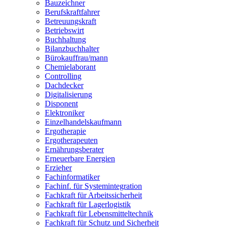
Bauzeichner
Berufskraftfahrer
Betreuungskraft
Betriebswirt
Buchhaltung
Bilanzbuchhalter
Bürokauffrau/mann
Chemielaborant
Controlling
Dachdecker
Digitalisierung
Disponent
Elektroniker
Einzelhandelskaufmann
Ergotherapie
Ergotherapeuten
Ernährungsberater
Erneuerbare Energien
Erzieher
Fachinformatiker
Fachinf. für Systemintegration
Fachkraft für Arbeitssicherheit
Fachkraft für Lagerlogistik
Fachkraft für Lebensmitteltechnik
Fachkraft für Schutz und Sicherheit