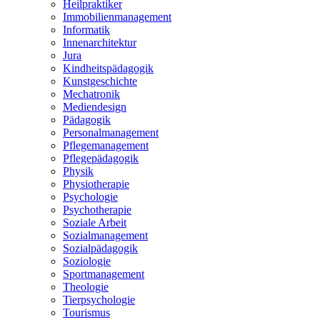
Heilpraktiker
Immobilienmanagement
Informatik
Innenarchitektur
Jura
Kindheitspädagogik
Kunstgeschichte
Mechatronik
Mediendesign
Pädagogik
Personalmanagement
Pflegemanagement
Pflegepädagogik
Physik
Physiotherapie
Psychologie
Psychotherapie
Soziale Arbeit
Sozialmanagement
Sozialpädagogik
Soziologie
Sportmanagement
Theologie
Tierpsychologie
Tourismus