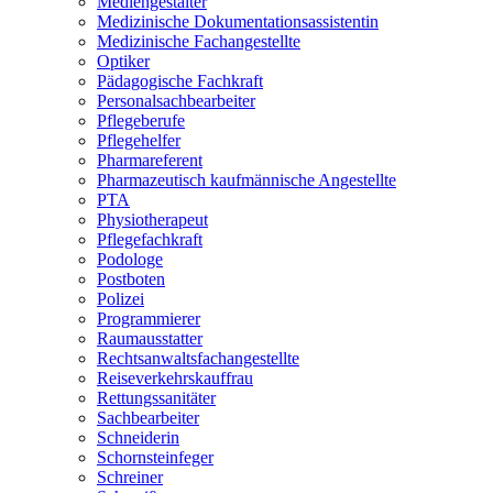
Mediengestalter
Medizinische Dokumentationsassistentin
Medizinische Fachangestellte
Optiker
Pädagogische Fachkraft
Personalsachbearbeiter
Pflegeberufe
Pflegehelfer
Pharmareferent
Pharmazeutisch kaufmännische Angestellte
PTA
Physiotherapeut
Pflegefachkraft
Podologe
Postboten
Polizei
Programmierer
Raumausstatter
Rechtsanwaltsfachangestellte
Reiseverkehrskauffrau
Rettungssanitäter
Sachbearbeiter
Schneiderin
Schornsteinfeger
Schreiner