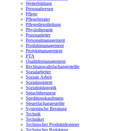
Weiterbildung
Personalwesen
Pflege
Pflegeberater
Pflegedienstleitung
Physiotherapie
Praxisanleiter
Personalmanagement
Produktmanagement
Projektmanagement
PTA
Qualitätsmanagement
Rechtsanwaltsfachangestellte
Sozialarbeiter
Soziale Arbeit
Sozialassistent
Sozialpädagogik
Sprachtherapeut
Speditionskaufmann
Steuerfachangestellte
Systemische Beratung
Technik
Techniker
Technischer Produktdesigner
Technischer Redakteur