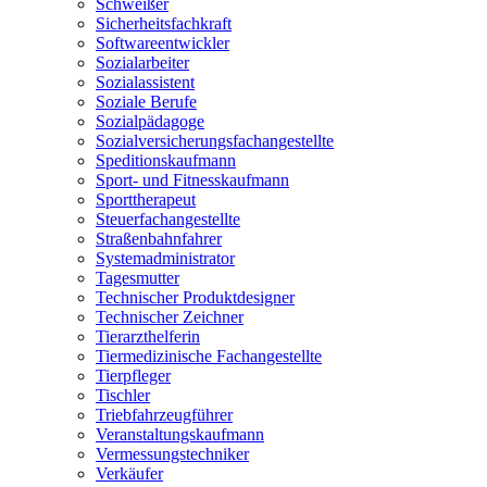
Schweißer
Sicherheitsfachkraft
Softwareentwickler
Sozialarbeiter
Sozialassistent
Soziale Berufe
Sozialpädagoge
Sozialversicherungsfachangestellte
Speditionskaufmann
Sport- und Fitnesskaufmann
Sporttherapeut
Steuerfachangestellte
Straßenbahnfahrer
Systemadministrator
Tagesmutter
Technischer Produktdesigner
Technischer Zeichner
Tierarzthelferin
Tiermedizinische Fachangestellte
Tierpfleger
Tischler
Triebfahrzeugführer
Veranstaltungskaufmann
Vermessungstechniker
Verkäufer