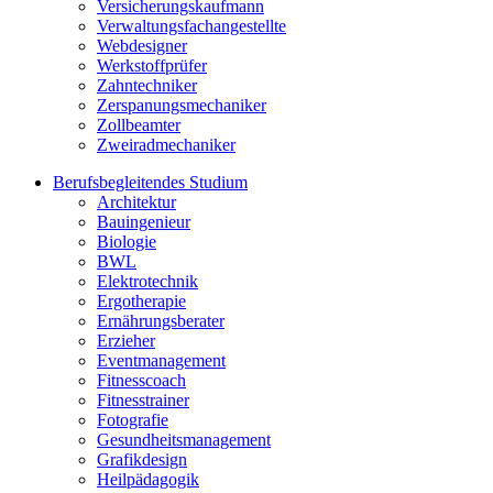
Versicherungskaufmann
Verwaltungsfachangestellte
Webdesigner
Werkstoffprüfer
Zahntechniker
Zerspanungsmechaniker
Zollbeamter
Zweiradmechaniker
Berufsbegleitendes Studium
Architektur
Bauingenieur
Biologie
BWL
Elektrotechnik
Ergotherapie
Ernährungsberater
Erzieher
Eventmanagement
Fitnesscoach
Fitnesstrainer
Fotografie
Gesundheitsmanagement
Grafikdesign
Heilpädagogik