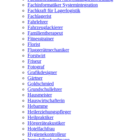
Fachinformatiker Systemintegration
Fachkraft für Lagerlogistik
Fachlagerist
Fahrlehrer
Fahrzeuglackierer
Familientherapeut
Fitnesstrainer
Florist
Fluggerätmechaniker
Forstwirt
Friseur
Fotograf
Grafikdesigner
Gärtner
Goldschmied
Grundschullehrer
Hausmeister
Hauswirtschafterin
Hebamme
Heilerziehungspfleger
Heilpraktiker
Hörgeräteakustiker
Hotelfachfrau
Hygienekontrolleur
Immobilienkaufmann