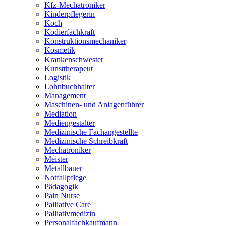
Kfz-Mechatroniker
Kinderpflegerin
Koch
Kodierfachkraft
Konstruktionsmechaniker
Kosmetik
Krankenschwester
Kunsttherapeut
Logistik
Lohnbuchhalter
Management
Maschinen- und Anlagenführer
Mediation
Mediengestalter
Medizinische Fachangestellte
Medizinische Schreibkraft
Mechatroniker
Meister
Metallbauer
Notfallpflege
Pädagogik
Pain Nurse
Palliative Care
Palliativmedizin
Personalfachkaufmann