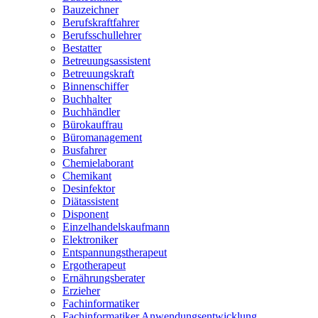
Bauzeichner
Berufskraftfahrer
Berufsschullehrer
Bestatter
Betreuungsassistent
Betreuungskraft
Binnenschiffer
Buchhalter
Buchhändler
Bürokauffrau
Büromanagement
Busfahrer
Chemielaborant
Chemikant
Desinfektor
Diätassistent
Disponent
Einzelhandelskaufmann
Elektroniker
Entspannungstherapeut
Ergotherapeut
Ernährungsberater
Erzieher
Fachinformatiker
Fachinformatiker Anwendungsentwicklung