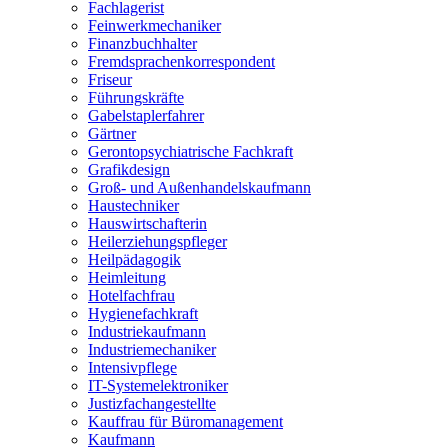
Fachlagerist
Feinwerkmechaniker
Finanzbuchhalter
Fremdsprachenkorrespondent
Friseur
Führungskräfte
Gabelstaplerfahrer
Gärtner
Gerontopsychiatrische Fachkraft
Grafikdesign
Groß- und Außenhandelskaufmann
Haustechniker
Hauswirtschafterin
Heilerziehungspfleger
Heilpädagogik
Heimleitung
Hotelfachfrau
Hygienefachkraft
Industriekaufmann
Industriemechaniker
Intensivpflege
IT-Systemelektroniker
Justizfachangestellte
Kauffrau für Büromanagement
Kaufmann