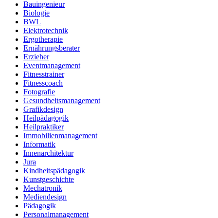
Bauingenieur
Biologie
BWL
Elektrotechnik
Ergotherapie
Ernährungsberater
Erzieher
Eventmanagement
Fitnesstrainer
Fitnesscoach
Fotografie
Gesundheitsmanagement
Grafikdesign
Heilpädagogik
Heilpraktiker
Immobilienmanagement
Informatik
Innenarchitektur
Jura
Kindheitspädagogik
Kunstgeschichte
Mechatronik
Mediendesign
Pädagogik
Personalmanagement