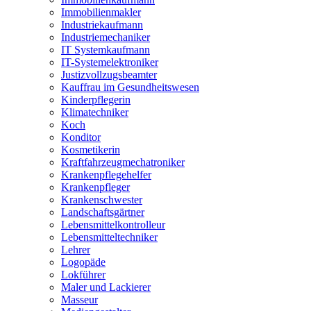
Immobilienmakler
Industriekaufmann
Industriemechaniker
IT Systemkaufmann
IT-Systemelektroniker
Justizvollzugsbeamter
Kauffrau im Gesundheitswesen
Kinderpflegerin
Klimatechniker
Koch
Konditor
Kosmetikerin
Kraftfahrzeugmechatroniker
Krankenpflegehelfer
Krankenpfleger
Krankenschwester
Landschaftsgärtner
Lebensmittelkontrolleur
Lebensmitteltechniker
Lehrer
Logopäde
Lokführer
Maler und Lackierer
Masseur