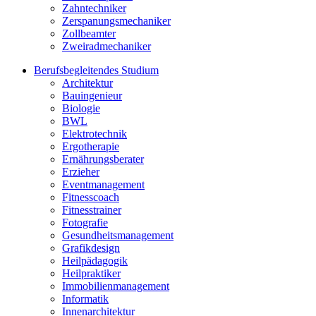
Zahntechniker
Zerspanungsmechaniker
Zollbeamter
Zweiradmechaniker
Berufsbegleitendes Studium
Architektur
Bauingenieur
Biologie
BWL
Elektrotechnik
Ergotherapie
Ernährungsberater
Erzieher
Eventmanagement
Fitnesscoach
Fitnesstrainer
Fotografie
Gesundheitsmanagement
Grafikdesign
Heilpädagogik
Heilpraktiker
Immobilienmanagement
Informatik
Innenarchitektur