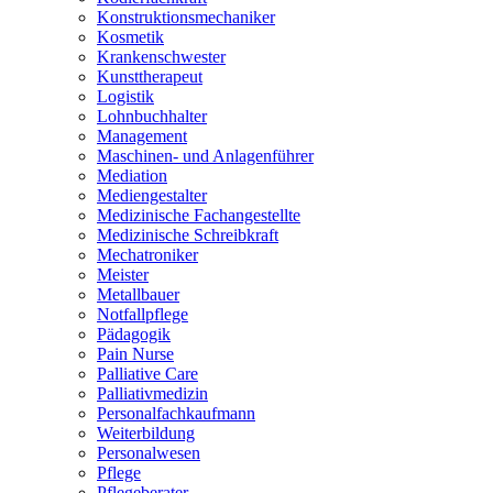
Konstruktionsmechaniker
Kosmetik
Krankenschwester
Kunsttherapeut
Logistik
Lohnbuchhalter
Management
Maschinen- und Anlagenführer
Mediation
Mediengestalter
Medizinische Fachangestellte
Medizinische Schreibkraft
Mechatroniker
Meister
Metallbauer
Notfallpflege
Pädagogik
Pain Nurse
Palliative Care
Palliativmedizin
Personalfachkaufmann
Weiterbildung
Personalwesen
Pflege
Pflegeberater