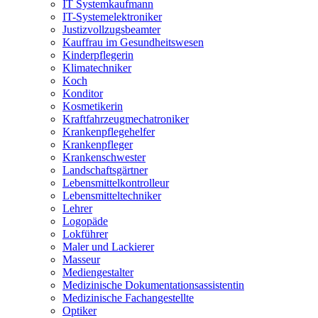
IT Systemkaufmann
IT-Systemelektroniker
Justizvollzugsbeamter
Kauffrau im Gesundheitswesen
Kinderpflegerin
Klimatechniker
Koch
Konditor
Kosmetikerin
Kraftfahrzeugmechatroniker
Krankenpflegehelfer
Krankenpfleger
Krankenschwester
Landschaftsgärtner
Lebensmittelkontrolleur
Lebensmitteltechniker
Lehrer
Logopäde
Lokführer
Maler und Lackierer
Masseur
Mediengestalter
Medizinische Dokumentationsassistentin
Medizinische Fachangestellte
Optiker