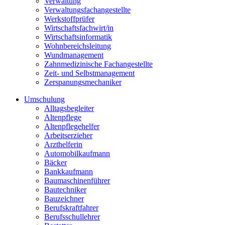
Verwaltung
Verwaltungsfachangestellte
Werkstoffprüfer
Wirtschaftsfachwirt/in
Wirtschaftsinformatik
Wohnbereichsleitung
Wundmanagement
Zahnmedizinische Fachangestellte
Zeit- und Selbstmanagement
Zerspanungsmechaniker
Umschulung
Alltagsbegleiter
Altenpflege
Altenpflegehelfer
Arbeitserzieher
Arzthelferin
Automobilkaufmann
Bäcker
Bankkaufmann
Baumaschinenführer
Bautechniker
Bauzeichner
Berufskraftfahrer
Berufsschullehrer