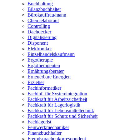
Buchhaltung
Bilanzbuchhalter
Bürokauffrau/mann
Chemielaborant
Controlling
Dachdecker
Digitalisierung
Disponent
Elektroniker
Einzelhandelskaufmann
Ergotherapie
Ergotherapeuten
Ernährungsberater
Erneuerbare Energien
Erzieher
Fachinformatiker
Fachinf. für Systemintegration
Fachkraft für Arbeitssicherheit
Fachkraft für Lagerlogistik
Fachkraft für Lebensmitteltechnik
Fachkraft für Schutz und Sicherheit
Fachlagerist
Feinwerkmechaniker
Finanzbuchhalter
Fremdsprachenkorrespondent