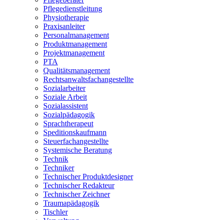
Pflegedienstleitung
Physiotherapie
Praxisanleiter
Personalmanagement
Produktmanagement
Projektmanagement
PTA
Qualitätsmanagement
Rechtsanwaltsfachangestellte
Sozialarbeiter
Soziale Arbeit
Sozialassistent
Sozialpädagogik
Sprachtherapeut
Speditionskaufmann
Steuerfachangestellte
Systemische Beratung
Technik
Techniker
Technischer Produktdesigner
Technischer Redakteur
Technischer Zeichner
Traumapädagogik
Tischler