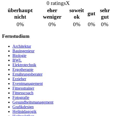
0 ratings
X
überhaupt
eher
soweit
sehr
gut
nicht
weniger
ok
gut
0%
0%
0%
0%
0%
Fernstudium
Architektur
Bauingenieur
Biologie
BWL
Elektrotechnik
Ergotherapie
Ernährungsberater
Erzieher
Eventmanagement
Fitnesstrainer
Fitnesscoach
Fotografie
Gesundheitsmanagement
Grafikdesign
Heilpädagogik