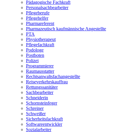
Pädagogische Fachkraft
Personalsachbearbeiter
Pflegeberufe
Pflegehelfer
Pharmareferent
Pharmazeutisch kaufmännische Angestellte
PTA
Physiotherapeut
Pflegefachkraft
Podologe
Postboten
Polizei
Programmierer
Raumausstatter
Rechtsanwaltsfachangestellte
Reiseverkehrskauffrau
Rettungssanitäter
Sachbearbeiter
Schneiderin
Schornsteinfeger
Schreiner
Schweißer
Sicherheitsfachkraft
Softwareentwickler
Sozialarbeiter