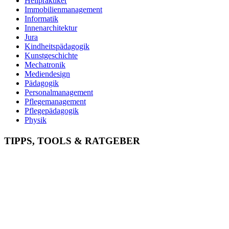
Heilpraktiker
Immobilienmanagement
Informatik
Innenarchitektur
Jura
Kindheitspädagogik
Kunstgeschichte
Mechatronik
Mediendesign
Pädagogik
Personalmanagement
Pflegemanagement
Pflegepädagogik
Physik
Physiotherapie
Psychologie
TIPPS, TOOLS & RATGEBER
Psychotherapie
Soziale Arbeit
Sozialmanagement
Sozialpädagogik
Soziologie
Sportmanagement
Theologie
Tierpsychologie
Tourismus