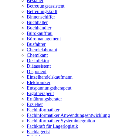
Bestatter
Betreuungsassistent
Betreuungskraft
Binnenschiffer
Buchhalter
Buchhändler
Bürokauffrau
Büromanagement
Busfahrer
Chemielaborant
Chemikant
Desinfektor
Diätassistent
Disponent
Einzelhandelskaufmann
Elektroniker
Entspannungstherapeut
Ergotherapeut
Ernährungsberater
Erzieher
Fachinformatiker
Fachinformatiker Anwendungsentwicklung
Fachinformatiker Systemintegration
Fachkraft für Lagerlogistik
Fachlagerist