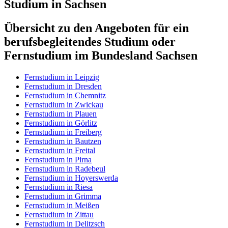
Studium in Sachsen
Übersicht zu den Angeboten für ein
berufsbegleitendes Studium oder
Fernstudium im Bundesland Sachsen
Fernstudium in Leipzig
Fernstudium in Dresden
Fernstudium in Chemnitz
Fernstudium in Zwickau
Fernstudium in Plauen
Fernstudium in Görlitz
Fernstudium in Freiberg
Fernstudium in Bautzen
Fernstudium in Freital
Fernstudium in Pirna
Fernstudium in Radebeul
Fernstudium in Hoyerswerda
Fernstudium in Riesa
Fernstudium in Grimma
Fernstudium in Meißen
Fernstudium in Zittau
Fernstudium in Delitzsch