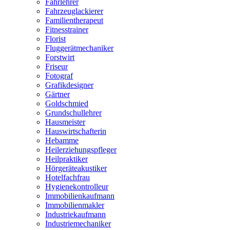
Fahrlehrer
Fahrzeuglackierer
Familientherapeut
Fitnesstrainer
Florist
Fluggerätmechaniker
Forstwirt
Friseur
Fotograf
Grafikdesigner
Gärtner
Goldschmied
Grundschullehrer
Hausmeister
Hauswirtschafterin
Hebamme
Heilerziehungspfleger
Heilpraktiker
Hörgeräteakustiker
Hotelfachfrau
Hygienekontrolleur
Immobilienkaufmann
Immobilienmakler
Industriekaufmann
Industriemechaniker