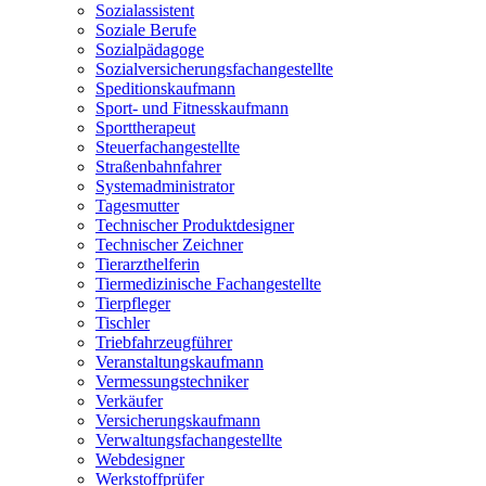
Sozialassistent
Soziale Berufe
Sozialpädagoge
Sozialversicherungsfachangestellte
Speditionskaufmann
Sport- und Fitnesskaufmann
Sporttherapeut
Steuerfachangestellte
Straßenbahnfahrer
Systemadministrator
Tagesmutter
Technischer Produktdesigner
Technischer Zeichner
Tierarzthelferin
Tiermedizinische Fachangestellte
Tierpfleger
Tischler
Triebfahrzeugführer
Veranstaltungskaufmann
Vermessungstechniker
Verkäufer
Versicherungskaufmann
Verwaltungsfachangestellte
Webdesigner
Werkstoffprüfer