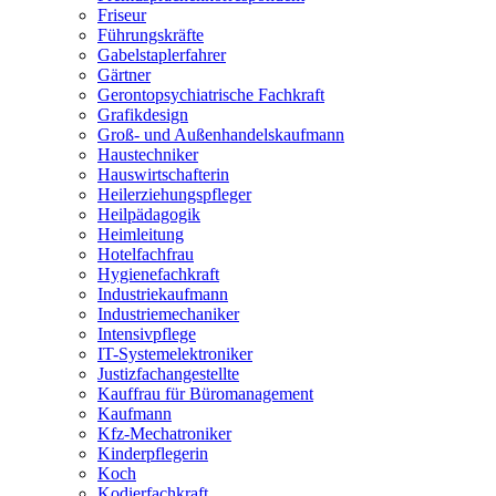
Friseur
Führungskräfte
Gabelstaplerfahrer
Gärtner
Gerontopsychiatrische Fachkraft
Grafikdesign
Groß- und Außenhandelskaufmann
Haustechniker
Hauswirtschafterin
Heilerziehungspfleger
Heilpädagogik
Heimleitung
Hotelfachfrau
Hygienefachkraft
Industriekaufmann
Industriemechaniker
Intensivpflege
IT-Systemelektroniker
Justizfachangestellte
Kauffrau für Büromanagement
Kaufmann
Kfz-Mechatroniker
Kinderpflegerin
Koch
Kodierfachkraft