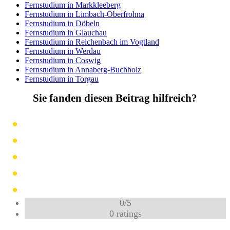
Fernstudium in Markkleeberg
Fernstudium in Limbach-Oberfrohna
Fernstudium in Döbeln
Fernstudium in Glauchau
Fernstudium in Reichenbach im Vogtland
Fernstudium in Werdau
Fernstudium in Coswig
Fernstudium in Annaberg-Buchholz
Fernstudium in Torgau
Sie fanden diesen Beitrag hilfreich?
0
/
5
0
ratings