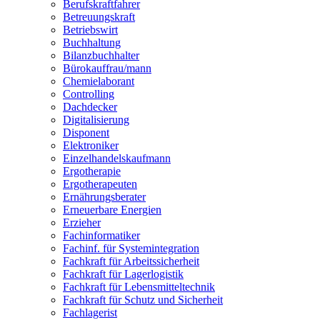
Berufskraftfahrer
Betreuungskraft
Betriebswirt
Buchhaltung
Bilanzbuchhalter
Bürokauffrau/mann
Chemielaborant
Controlling
Dachdecker
Digitalisierung
Disponent
Elektroniker
Einzelhandelskaufmann
Ergotherapie
Ergotherapeuten
Ernährungsberater
Erneuerbare Energien
Erzieher
Fachinformatiker
Fachinf. für Systemintegration
Fachkraft für Arbeitssicherheit
Fachkraft für Lagerlogistik
Fachkraft für Lebensmitteltechnik
Fachkraft für Schutz und Sicherheit
Fachlagerist