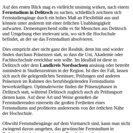
Auf den ersten Blick mag es vielleicht unsinnig wirken, nach einem
Fernstudium in Delitzsch
zu suchen, schließlich zeichnen sich
Fernstudiengänge durch ein hohes Maß an Flexibilität aus und
können unter anderem mit einer örtlichen Unabhängigkeit
aufwarten. Dementsprechend sollte es für Menschen aus Delitzsch
und Umgebung eher irrelevant sein, wo sich die Hochschule
befindet, an der sie das Fernstudium absolvieren.
Dies entspricht aber nicht ganz der Realität, denn hin und wieder
finden durchaus Präsenzen statt, so dass die Uni, Akademie oder
Fachhochschule erreichbar sein sollte. Im Idealfall ist diese in
Delitzsch oder dem
Landkreis Nordsachsen
ansässig oder betreibt
zumindest in Studienzentrum in der Region. Ist dies der Fall, lassen
sich auch die gelegentlichen Seminare, Prüfungen und anderen
Präsenzen im Rahmen des berufsbegleitenden Fernstudiums
bewerkstelligen. Optimalerweise finden die Präsenzphasen in
Delitzsch statt, während Delitzsch zugleich auch als Prüfungsort
dienen kann. Auf diese Art und Weise genießen die
Fernstudierenden einerseits die großen Freiheiten eines
Fernstudiums und profitieren andererseits von der örtlichen Nähe
der Hochschule.
Obwohl Fernstudiengänge auf dem Vormarsch sind, kann man nicht
zwingend davon ausgehen, das gewünschte Fernstudium in