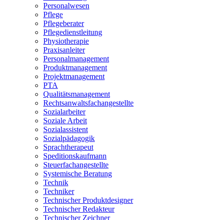
Personalwesen
Pflege
Pflegeberater
Pflegedienstleitung
Physiotherapie
Praxisanleiter
Personalmanagement
Produktmanagement
Projektmanagement
PTA
Qualitätsmanagement
Rechtsanwaltsfachangestellte
Sozialarbeiter
Soziale Arbeit
Sozialassistent
Sozialpädagogik
Sprachtherapeut
Speditionskaufmann
Steuerfachangestellte
Systemische Beratung
Technik
Techniker
Technischer Produktdesigner
Technischer Redakteur
Technischer Zeichner