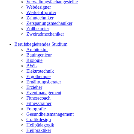
Verwaltungsfachangestellte
Webdesigner
Werkstoffprüfer
Zahntechniker
Zerspanungsmechaniker
Zollbeamter
Zweiradmechaniker
Berufsbegleitendes Studium
Architektur
Bauingenieur
Biologie
BWL
Elektrotechnik
Ergotherapie
Ernährungsberater
Erzieher
Eventmanagement
Fitnesscoach
Fitnesstrainer
Fotografie
Gesundheitsmanagement
Grafikdesign
Heilpädagogik
Heilpraktiker