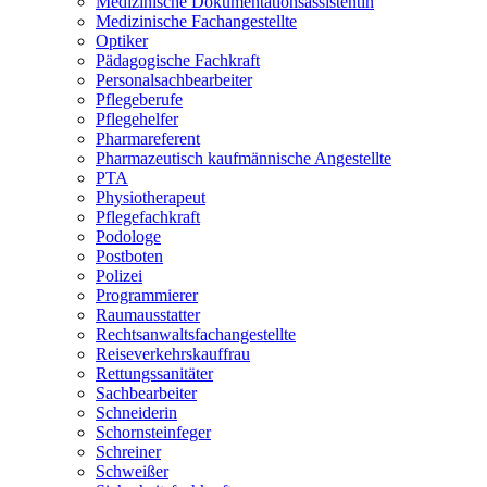
Medizinische Dokumentationsassistentin
Medizinische Fachangestellte
Optiker
Pädagogische Fachkraft
Personalsachbearbeiter
Pflegeberufe
Pflegehelfer
Pharmareferent
Pharmazeutisch kaufmännische Angestellte
PTA
Physiotherapeut
Pflegefachkraft
Podologe
Postboten
Polizei
Programmierer
Raumausstatter
Rechtsanwaltsfachangestellte
Reiseverkehrskauffrau
Rettungssanitäter
Sachbearbeiter
Schneiderin
Schornsteinfeger
Schreiner
Schweißer