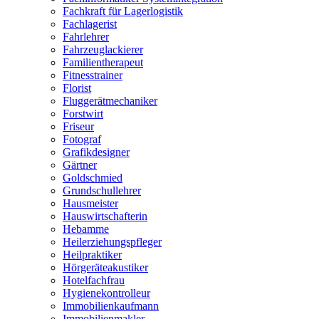
Fachkraft für Lagerlogistik
Fachlagerist
Fahrlehrer
Fahrzeuglackierer
Familientherapeut
Fitnesstrainer
Florist
Fluggerätmechaniker
Forstwirt
Friseur
Fotograf
Grafikdesigner
Gärtner
Goldschmied
Grundschullehrer
Hausmeister
Hauswirtschafterin
Hebamme
Heilerziehungspfleger
Heilpraktiker
Hörgeräteakustiker
Hotelfachfrau
Hygienekontrolleur
Immobilienkaufmann
Immobilienmakler