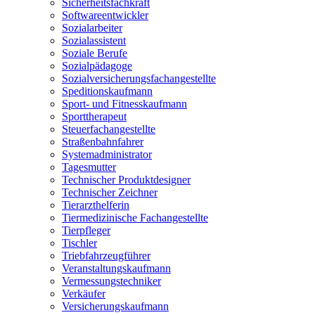
Sicherheitsfachkraft
Softwareentwickler
Sozialarbeiter
Sozialassistent
Soziale Berufe
Sozialpädagoge
Sozialversicherungsfachangestellte
Speditionskaufmann
Sport- und Fitnesskaufmann
Sporttherapeut
Steuerfachangestellte
Straßenbahnfahrer
Systemadministrator
Tagesmutter
Technischer Produktdesigner
Technischer Zeichner
Tierarzthelferin
Tiermedizinische Fachangestellte
Tierpfleger
Tischler
Triebfahrzeugführer
Veranstaltungskaufmann
Vermessungstechniker
Verkäufer
Versicherungskaufmann