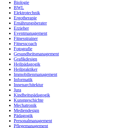
Biologie
BWL
Elektrotechnik
Ergotherapie
Ernährungsberater
Erzieher
Eventmanagement
Fitnesstrainer
Fitnesscoach
Fotografie
Gesundheitsmanagement
Grafikdesign
Heilpädagogik
Heilpraktiker
Immobilienmanagement
Informatik
Innenarchitektur
Jura
Kindheitspädagogik
Kunstgeschichte
Mechatronik
Mediendesign
Pädagogik
Personalmanagement
Pflegemanagement