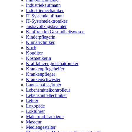
Industriekaufmann
Industriemechaniker
IT Systemkaufmann
IT-Systemelektroniker
Justizvollzugsbeamter
Kauffrau im Gesundheitswesen
Kinderpflegerin
Klimatechniker
Koch
Konditor
Kosmetikerin
Kraftfahrzeugmechatroniker
Krankenpflegehelfer
Krankenpfleger
Krankenschwester
Landschaftsgärtner
Lebensmittelkontrolleur
Lebensmitteltechniker
Lehrer
Logopäde
Lokführer
Maler und Lackierer
Masseur
Mediengestalter