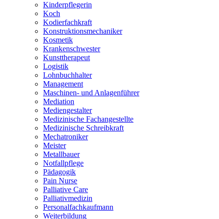
Kinderpflegerin
Koch
Kodierfachkraft
Konstruktionsmechaniker
Kosmetik
Krankenschwester
Kunsttherapeut
Logistik
Lohnbuchhalter
Management
Maschinen- und Anlagenführer
Mediation
Mediengestalter
Medizinische Fachangestellte
Medizinische Schreibkraft
Mechatroniker
Meister
Metallbauer
Notfallpflege
Pädagogik
Pain Nurse
Palliative Care
Palliativmedizin
Personalfachkaufmann
Weiterbildung