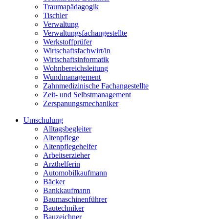
Traumapädagogik
Tischler
Verwaltung
Verwaltungsfachangestellte
Werkstoffprüfer
Wirtschaftsfachwirt/in
Wirtschaftsinformatik
Wohnbereichsleitung
Wundmanagement
Zahnmedizinische Fachangestellte
Zeit- und Selbstmanagement
Zerspanungsmechaniker
Umschulung
Alltagsbegleiter
Altenpflege
Altenpflegehelfer
Arbeitserzieher
Arzthelferin
Automobilkaufmann
Bäcker
Bankkaufmann
Baumaschinenführer
Bautechniker
Bauzeichner