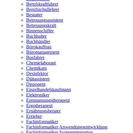
Berufskraftfahrer
Berufsschullehrer
Bestatter
Betreuungsassistent
Betreuungskraft
Binnenschiffer
Buchhalter
Buchhändler
Bürokauffrau
Büromanagement
Busfahrer
Chemielaborant
Chemikant
Desinfektor
Diätassistent
Disponent
Einzelhandelskaufmann
Elektroniker
Entspannungstherapeut
Ergotherapeut
Ernährungsberater
Erzieher
Fachinformatiker
Fachinformatiker Anwendungsentwicklung
Fachinformatiker Systemintegration