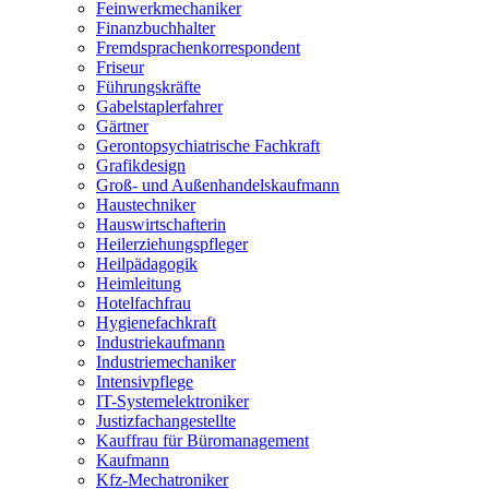
Feinwerkmechaniker
Finanzbuchhalter
Fremdsprachenkorrespondent
Friseur
Führungskräfte
Gabelstaplerfahrer
Gärtner
Gerontopsychiatrische Fachkraft
Grafikdesign
Groß- und Außenhandelskaufmann
Haustechniker
Hauswirtschafterin
Heilerziehungspfleger
Heilpädagogik
Heimleitung
Hotelfachfrau
Hygienefachkraft
Industriekaufmann
Industriemechaniker
Intensivpflege
IT-Systemelektroniker
Justizfachangestellte
Kauffrau für Büromanagement
Kaufmann
Kfz-Mechatroniker