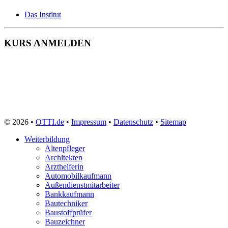
Das Institut
KURS ANMELDEN
© 2026 •
OTTI.de
•
Impressum
•
Datenschutz
•
Sitemap
Weiterbildung
Altenpfleger
Architekten
Arzthelferin
Automobilkaufmann
Außendienstmitarbeiter
Bankkaufmann
Bautechniker
Baustoffprüfer
Bauzeichner