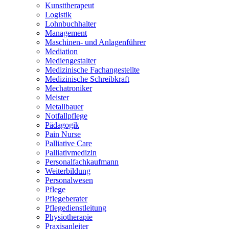
Kunsttherapeut
Logistik
Lohnbuchhalter
Management
Maschinen- und Anlagenführer
Mediation
Mediengestalter
Medizinische Fachangestellte
Medizinische Schreibkraft
Mechatroniker
Meister
Metallbauer
Notfallpflege
Pädagogik
Pain Nurse
Palliative Care
Palliativmedizin
Personalfachkaufmann
Weiterbildung
Personalwesen
Pflege
Pflegeberater
Pflegedienstleitung
Physiotherapie
Praxisanleiter