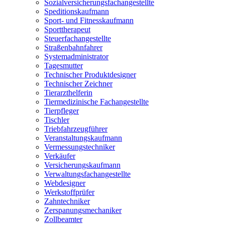
Sozialversicherungsfachangestellte
Speditionskaufmann
Sport- und Fitnesskaufmann
Sporttherapeut
Steuerfachangestellte
Straßenbahnfahrer
Systemadministrator
Tagesmutter
Technischer Produktdesigner
Technischer Zeichner
Tierarzthelferin
Tiermedizinische Fachangestellte
Tierpfleger
Tischler
Triebfahrzeugführer
Veranstaltungskaufmann
Vermessungstechniker
Verkäufer
Versicherungskaufmann
Verwaltungsfachangestellte
Webdesigner
Werkstoffprüfer
Zahntechniker
Zerspanungsmechaniker
Zollbeamter