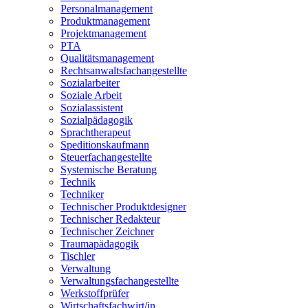
Personalmanagement
Produktmanagement
Projektmanagement
PTA
Qualitätsmanagement
Rechtsanwaltsfachangestellte
Sozialarbeiter
Soziale Arbeit
Sozialassistent
Sozialpädagogik
Sprachtherapeut
Speditionskaufmann
Steuerfachangestellte
Systemische Beratung
Technik
Techniker
Technischer Produktdesigner
Technischer Redakteur
Technischer Zeichner
Traumapädagogik
Tischler
Verwaltung
Verwaltungsfachangestellte
Werkstoffprüfer
Wirtschaftsfachwirt/in