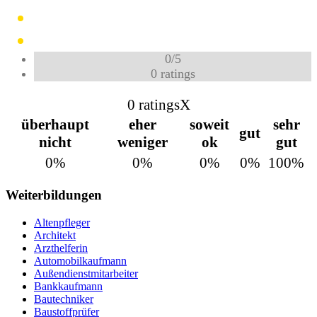
0
/
5
0
ratings
0 ratings
X
überhaupt
eher
soweit
sehr
gut
nicht
weniger
ok
gut
0%
0%
0%
0%
100%
Weiterbildungen
Altenpfleger
Architekt
Arzthelferin
Automobilkaufmann
Außendienstmitarbeiter
Bankkaufmann
Bautechniker
Baustoffprüfer