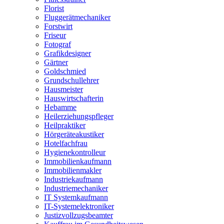
Florist
Fluggerätmechaniker
Forstwirt
Friseur
Fotograf
Grafikdesigner
Gärtner
Goldschmied
Grundschullehrer
Hausmeister
Hauswirtschafterin
Hebamme
Heilerziehungspfleger
Heilpraktiker
Hörgeräteakustiker
Hotelfachfrau
Hygienekontrolleur
Immobilienkaufmann
Immobilienmakler
Industriekaufmann
Industriemechaniker
IT Systemkaufmann
IT-Systemelektroniker
Justizvollzugsbeamter