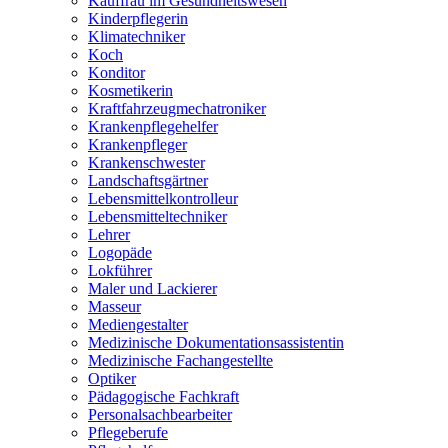
Kauffrau im Gesundheitswesen
Kinderpflegerin
Klimatechniker
Koch
Konditor
Kosmetikerin
Kraftfahrzeugmechatroniker
Krankenpflegehelfer
Krankenpfleger
Krankenschwester
Landschaftsgärtner
Lebensmittelkontrolleur
Lebensmitteltechniker
Lehrer
Logopäde
Lokführer
Maler und Lackierer
Masseur
Mediengestalter
Medizinische Dokumentationsassistentin
Medizinische Fachangestellte
Optiker
Pädagogische Fachkraft
Personalsachbearbeiter
Pflegeberufe