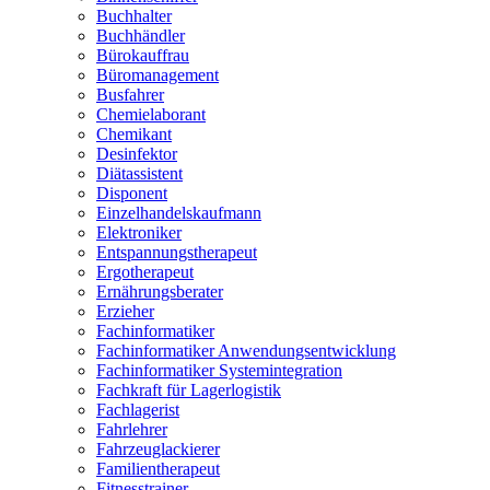
Buchhalter
Buchhändler
Bürokauffrau
Büromanagement
Busfahrer
Chemielaborant
Chemikant
Desinfektor
Diätassistent
Disponent
Einzelhandelskaufmann
Elektroniker
Entspannungstherapeut
Ergotherapeut
Ernährungsberater
Erzieher
Fachinformatiker
Fachinformatiker Anwendungsentwicklung
Fachinformatiker Systemintegration
Fachkraft für Lagerlogistik
Fachlagerist
Fahrlehrer
Fahrzeuglackierer
Familientherapeut
Fitnesstrainer