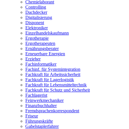
Chemielaborant
Controlling
Dachdecker
Digitalisierung
Disponent
Elektroniker
Einzelhandelskaufmann
Ergotherapie
Ergotherapeuten
Ernährungsberater
Erneuerbare Energien
Erzieher
Fachinformatiker
Fachinf. für Systemintegration
Fachkraft für Arbeitssicherheit
Fachkraft für Lagerlogistik
Fachkraft für Lebensmitteltechnik
Fachkraft für Schutz und Sicherheit
Fachlagerist
Feinwerkmechaniker
Finanzbuchhalter
Fremdsprachenkorrespondent
Friseur
Führungskräfte
Gabelstaplerfahrer