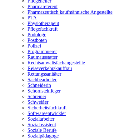
Pflegehelfer
Pharmareferent
Pharmazeutisch kaufmännische Angestellte
PTA
Physiotherapeut
Pflegefachkraft
Podologe
Postboten
Polizei
Programmierer
Raumausstatter
Rechtsanwaltsfachangestellte
Reiseverkehrskauffrau
Rettungssanitäter
Sachbearbeiter
Schneiderin
Schornsteinfeger
Schreiner
Schweißer
Sicherheitsfachkraft
Softwareentwickler
Sozialarbeiter
Sozialassistent
Soziale Berufe
Sozialpädagoge