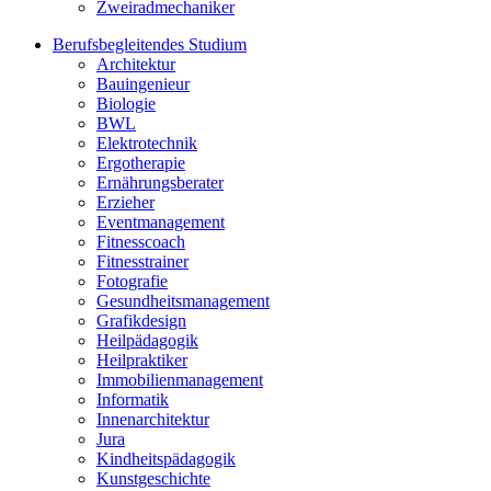
Zweiradmechaniker
Berufsbegleitendes Studium
Architektur
Bauingenieur
Biologie
BWL
Elektrotechnik
Ergotherapie
Ernährungsberater
Erzieher
Eventmanagement
Fitnesscoach
Fitnesstrainer
Fotografie
Gesundheitsmanagement
Grafikdesign
Heilpädagogik
Heilpraktiker
Immobilienmanagement
Informatik
Innenarchitektur
Jura
Kindheitspädagogik
Kunstgeschichte