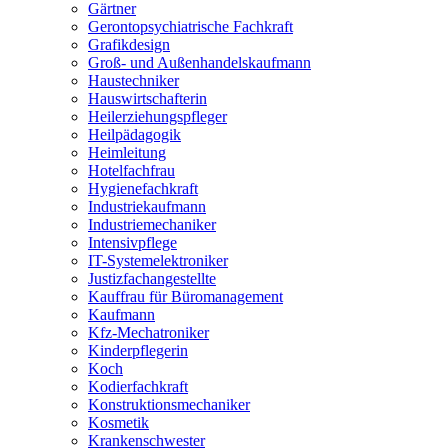
Gärtner
Gerontopsychiatrische Fachkraft
Grafikdesign
Groß- und Außenhandelskaufmann
Haustechniker
Hauswirtschafterin
Heilerziehungspfleger
Heilpädagogik
Heimleitung
Hotelfachfrau
Hygienefachkraft
Industriekaufmann
Industriemechaniker
Intensivpflege
IT-Systemelektroniker
Justizfachangestellte
Kauffrau für Büromanagement
Kaufmann
Kfz-Mechatroniker
Kinderpflegerin
Koch
Kodierfachkraft
Konstruktionsmechaniker
Kosmetik
Krankenschwester