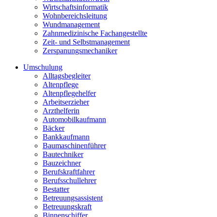
Wirtschaftsinformatik
Wohnbereichsleitung
Wundmanagement
Zahnmedizinische Fachangestellte
Zeit- und Selbstmanagement
Zerspanungsmechaniker
Umschulung
Alltagsbegleiter
Altenpflege
Altenpflegehelfer
Arbeitserzieher
Arzthelferin
Automobilkaufmann
Bäcker
Bankkaufmann
Baumaschinenführer
Bautechniker
Bauzeichner
Berufskraftfahrer
Berufsschullehrer
Bestatter
Betreuungsassistent
Betreuungskraft
Binnenschiffer