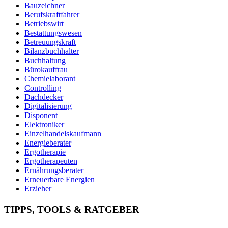
Bauzeichner
Berufskraftfahrer
Betriebswirt
Bestattungswesen
Betreuungskraft
Bilanzbuchhalter
Buchhaltung
Bürokauffrau
Chemielaborant
Controlling
Dachdecker
Digitalisierung
Disponent
Elektroniker
Einzelhandelskaufmann
Energieberater
Ergotherapie
Ergotherapeuten
Ernährungsberater
Erneuerbare Energien
Erzieher
Fachinformatiker
Fachinf. für Systemintegration
TIPPS, TOOLS & RATGEBER
Fachkraft für Arbeitssicherheit
Fachkraft für Lagerlogistik