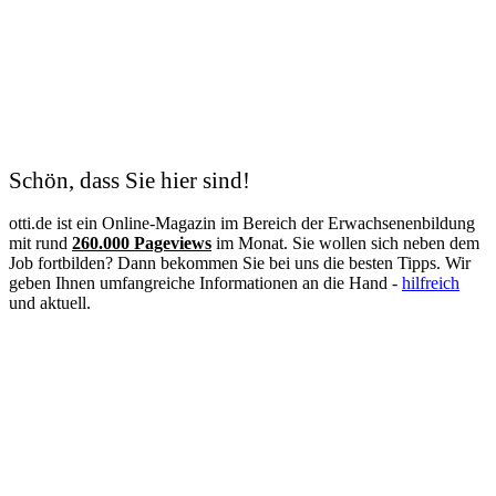
Kunsttherapeut
Koch
Kodierfachkraft
Konstruktionsmechaniker
Kosmetik
Krankenschwester
Logistik
Lohnbuchhalter
Management
Schön, dass Sie hier sind!
Maschinen- und Anlagenführer
Mechatroniker
otti.de ist ein Online-Magazin im Bereich der Erwachsenenbildung
Mediation
mit rund
260.000 Pageviews
im Monat. Sie wollen sich neben dem
Mediengestalter
Job fortbilden? Dann bekommen Sie bei uns die besten Tipps. Wir
Medizinische Fachangestellte
geben Ihnen umfangreiche Informationen an die Hand -
hilfreich
Medizinische Schreibkraft
und aktuell.
Meister
Metallbauer
Notfallpflege
Pain Nurse
Palliative Care
Personalfachkaufmann
Personalmanagement
Personalreferent
Personalwesen
Pflege