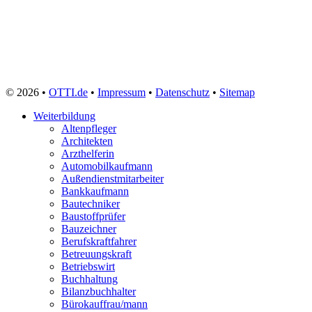
© 2026 •
OTTI.de
•
Impressum
•
Datenschutz
•
Sitemap
Weiterbildung
Altenpfleger
Architekten
Arzthelferin
Automobilkaufmann
Außendienstmitarbeiter
Bankkaufmann
Bautechniker
Baustoffprüfer
Bauzeichner
Berufskraftfahrer
Betreuungskraft
Betriebswirt
Buchhaltung
Bilanzbuchhalter
Bürokauffrau/mann