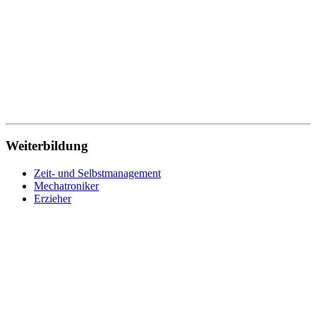
Verwaltung
Verwaltungsfachangestellte
Werkstoffprüfer
Wirtschaftsfachwirt
Wirtschaftsinformatik
Wohnbereichsleitung
Wundmanagement
Zahnmedizinische Fachangestellte
Zeit- und Selbstmanagement
Zerspanungsmechaniker
Weiterbildung
Zeit- und Selbstmanagement
Mechatroniker
Erzieher