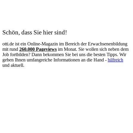
Konstruktionsmechaniker
Kosmetik
Krankenschwester
Logistik
Lohnbuchhalter
Management
Schön, dass Sie hier sind!
Maschinen- und Anlagenführer
Mechatroniker
otti.de ist ein Online-Magazin im Bereich der Erwachsenenbildung
Mediation
mit rund
260.000 Pageviews
im Monat. Sie wollen sich neben dem
Mediengestalter
Job fortbilden? Dann bekommen Sie bei uns die besten Tipps. Wir
Medizinische Fachangestellte
geben Ihnen umfangreiche Informationen an die Hand -
hilfreich
Medizinische Schreibkraft
und aktuell.
Meister
Metallbauer
Notfallpflege
Pain Nurse
Palliative Care
Personalfachkaufmann
Personalmanagement
Personalreferent
Personalwesen
Pflege
Pflegeberater
Pflegedienstleitung
Physiotherapie