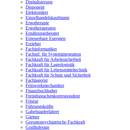
Digitalisierung
Disponent
Elektroniker
Einzelhandelskaufmann
Ergotherapie
Ergotherapeuten
Ernährungsberater
Erneuerbare Energien
Erzieher
Fachinformatiker
Fachinf. für Systemintegration
Fachkraft für Arbeitssicherheit
Fachkraft für Lagerlogistik
Fachkraft für Lebensmitteltechnik
Fachkraft für Schutz und Sicherheit
Fachlagerist
Feinwerkmechaniker
Finanzbuchhalter
Fremdsprachenkorrespondent
Friseur
Führungskräfte
Gabelstaplerfahrer
Gärtner
Gerontopsychiatrische Fachkraft
Grafikdesign