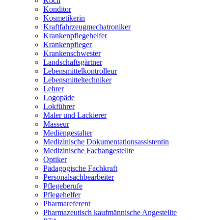
Koch
Konditor
Kosmetikerin
Kraftfahrzeugmechatroniker
Krankenpflegehelfer
Krankenpfleger
Krankenschwester
Landschaftsgärtner
Lebensmittelkontrolleur
Lebensmitteltechniker
Lehrer
Logopäde
Lokführer
Maler und Lackierer
Masseur
Mediengestalter
Medizinische Dokumentationsassistentin
Medizinische Fachangestellte
Optiker
Pädagogische Fachkraft
Personalsachbearbeiter
Pflegeberufe
Pflegehelfer
Pharmareferent
Pharmazeutisch kaufmännische Angestellte