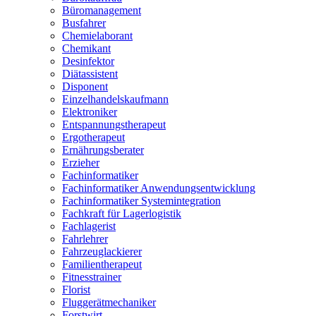
Büromanagement
Busfahrer
Chemielaborant
Chemikant
Desinfektor
Diätassistent
Disponent
Einzelhandelskaufmann
Elektroniker
Entspannungstherapeut
Ergotherapeut
Ernährungsberater
Erzieher
Fachinformatiker
Fachinformatiker Anwendungsentwicklung
Fachinformatiker Systemintegration
Fachkraft für Lagerlogistik
Fachlagerist
Fahrlehrer
Fahrzeuglackierer
Familientherapeut
Fitnesstrainer
Florist
Fluggerätmechaniker
Forstwirt