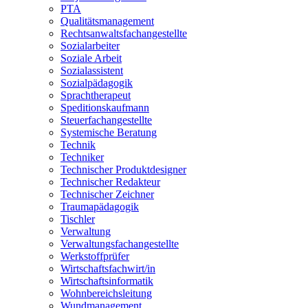
PTA
Qualitätsmanagement
Rechtsanwaltsfachangestellte
Sozialarbeiter
Soziale Arbeit
Sozialassistent
Sozialpädagogik
Sprachtherapeut
Speditionskaufmann
Steuerfachangestellte
Systemische Beratung
Technik
Techniker
Technischer Produktdesigner
Technischer Redakteur
Technischer Zeichner
Traumapädagogik
Tischler
Verwaltung
Verwaltungsfachangestellte
Werkstoffprüfer
Wirtschaftsfachwirt/in
Wirtschaftsinformatik
Wohnbereichsleitung
Wundmanagement