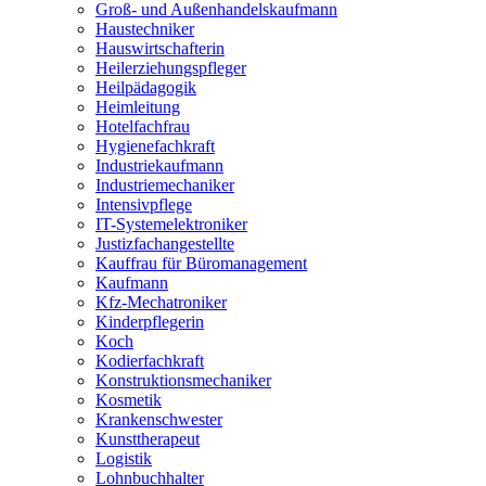
Groß- und Außenhandelskaufmann
Haustechniker
Hauswirtschafterin
Heilerziehungspfleger
Heilpädagogik
Heimleitung
Hotelfachfrau
Hygienefachkraft
Industriekaufmann
Industriemechaniker
Intensivpflege
IT-Systemelektroniker
Justizfachangestellte
Kauffrau für Büromanagement
Kaufmann
Kfz-Mechatroniker
Kinderpflegerin
Koch
Kodierfachkraft
Konstruktionsmechaniker
Kosmetik
Krankenschwester
Kunsttherapeut
Logistik
Lohnbuchhalter