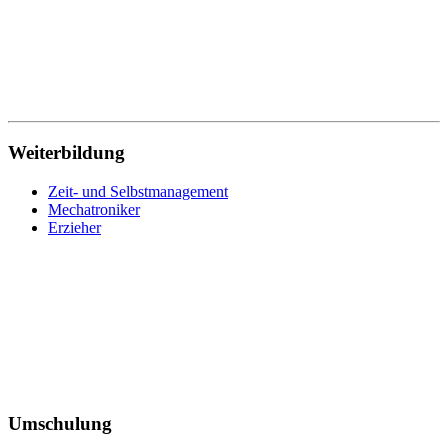
Wirtschaftsfachwirt
Wirtschaftsinformatik
Wohnbereichsleitung
Wundmanagement
Zahnmedizinische Fachangestellte
Zeit- und Selbstmanagement
Zerspanungsmechaniker
Weiterbildung
Zeit- und Selbstmanagement
Mechatroniker
Erzieher
Umschulung