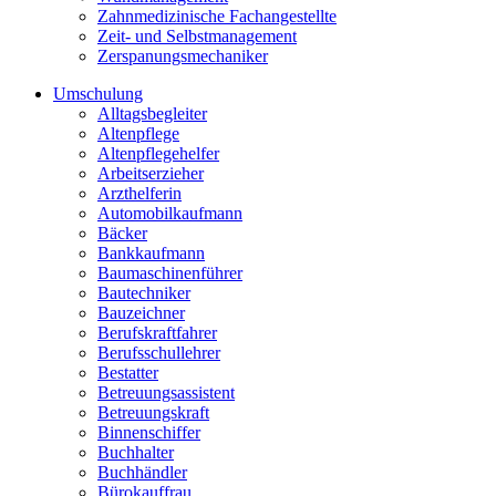
Zahnmedizinische Fachangestellte
Zeit- und Selbstmanagement
Zerspanungsmechaniker
Umschulung
Alltagsbegleiter
Altenpflege
Altenpflegehelfer
Arbeitserzieher
Arzthelferin
Automobilkaufmann
Bäcker
Bankkaufmann
Baumaschinenführer
Bautechniker
Bauzeichner
Berufskraftfahrer
Berufsschullehrer
Bestatter
Betreuungsassistent
Betreuungskraft
Binnenschiffer
Buchhalter
Buchhändler
Bürokauffrau