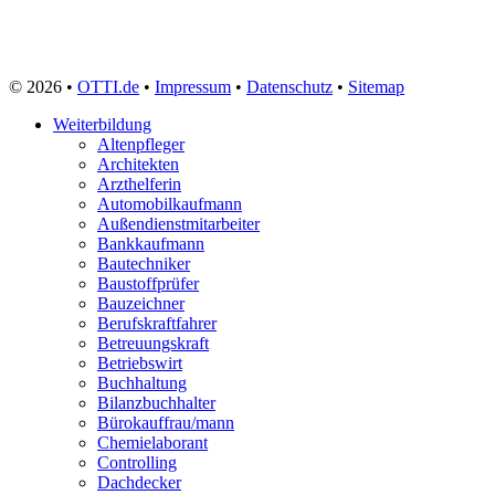
© 2026 •
OTTI.de
•
Impressum
•
Datenschutz
•
Sitemap
Weiterbildung
Altenpfleger
Architekten
Arzthelferin
Automobilkaufmann
Außendienstmitarbeiter
Bankkaufmann
Bautechniker
Baustoffprüfer
Bauzeichner
Berufskraftfahrer
Betreuungskraft
Betriebswirt
Buchhaltung
Bilanzbuchhalter
Bürokauffrau/mann
Chemielaborant
Controlling
Dachdecker