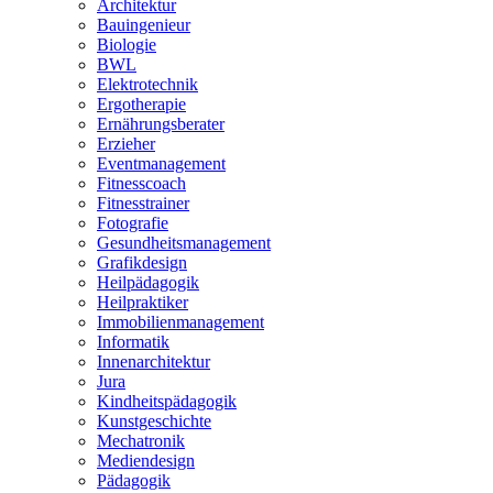
Architektur
Bauingenieur
Biologie
BWL
Elektrotechnik
Ergotherapie
Ernährungsberater
Erzieher
Eventmanagement
Fitnesscoach
Fitnesstrainer
Fotografie
Gesundheitsmanagement
Grafikdesign
Heilpädagogik
Heilpraktiker
Immobilienmanagement
Informatik
Innenarchitektur
Jura
Kindheitspädagogik
Kunstgeschichte
Mechatronik
Mediendesign
Pädagogik