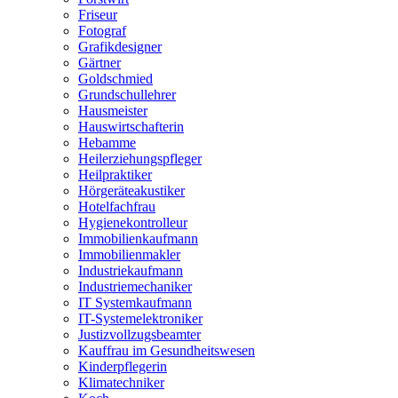
Friseur
Fotograf
Grafikdesigner
Gärtner
Goldschmied
Grundschullehrer
Hausmeister
Hauswirtschafterin
Hebamme
Heilerziehungspfleger
Heilpraktiker
Hörgeräteakustiker
Hotelfachfrau
Hygienekontrolleur
Immobilienkaufmann
Immobilienmakler
Industriekaufmann
Industriemechaniker
IT Systemkaufmann
IT-Systemelektroniker
Justizvollzugsbeamter
Kauffrau im Gesundheitswesen
Kinderpflegerin
Klimatechniker