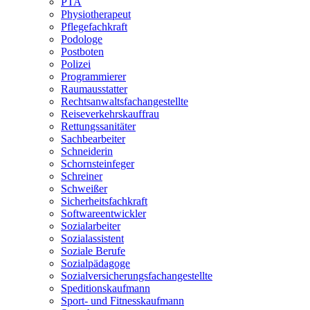
PTA
Physiotherapeut
Pflegefachkraft
Podologe
Postboten
Polizei
Programmierer
Raumausstatter
Rechtsanwaltsfachangestellte
Reiseverkehrskauffrau
Rettungssanitäter
Sachbearbeiter
Schneiderin
Schornsteinfeger
Schreiner
Schweißer
Sicherheitsfachkraft
Softwareentwickler
Sozialarbeiter
Sozialassistent
Soziale Berufe
Sozialpädagoge
Sozialversicherungsfachangestellte
Speditionskaufmann
Sport- und Fitnesskaufmann