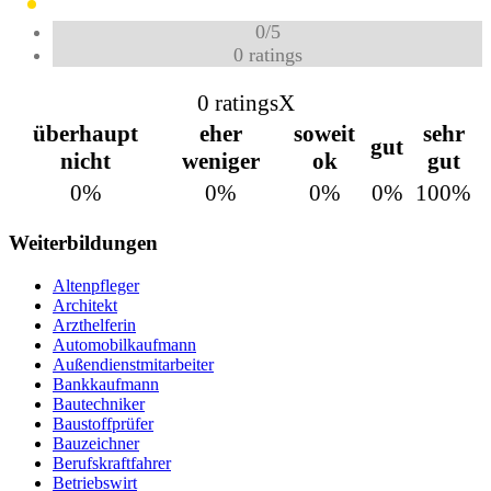
0
/
5
0
ratings
0 ratings
X
überhaupt
eher
soweit
sehr
gut
nicht
weniger
ok
gut
0%
0%
0%
0%
100%
Weiterbildungen
Altenpfleger
Architekt
Arzthelferin
Automobilkaufmann
Außendienstmitarbeiter
Bankkaufmann
Bautechniker
Baustoffprüfer
Bauzeichner
Berufskraftfahrer
Betriebswirt