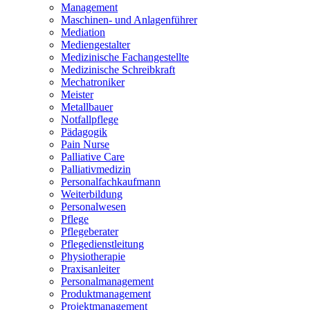
Management
Maschinen- und Anlagenführer
Mediation
Mediengestalter
Medizinische Fachangestellte
Medizinische Schreibkraft
Mechatroniker
Meister
Metallbauer
Notfallpflege
Pädagogik
Pain Nurse
Palliative Care
Palliativmedizin
Personalfachkaufmann
Weiterbildung
Personalwesen
Pflege
Pflegeberater
Pflegedienstleitung
Physiotherapie
Praxisanleiter
Personalmanagement
Produktmanagement
Projektmanagement