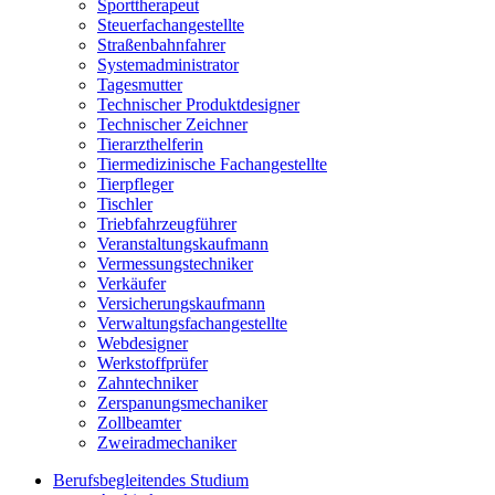
Sporttherapeut
Steuerfachangestellte
Straßenbahnfahrer
Systemadministrator
Tagesmutter
Technischer Produktdesigner
Technischer Zeichner
Tierarzthelferin
Tiermedizinische Fachangestellte
Tierpfleger
Tischler
Triebfahrzeugführer
Veranstaltungskaufmann
Vermessungstechniker
Verkäufer
Versicherungskaufmann
Verwaltungsfachangestellte
Webdesigner
Werkstoffprüfer
Zahntechniker
Zerspanungsmechaniker
Zollbeamter
Zweiradmechaniker
Berufsbegleitendes Studium