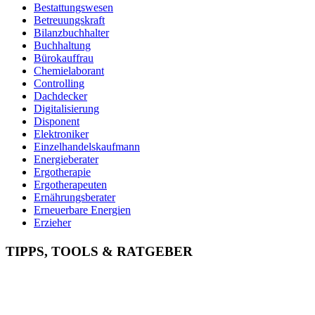
Bestattungswesen
Betreuungskraft
Bilanzbuchhalter
Buchhaltung
Bürokauffrau
Chemielaborant
Controlling
Dachdecker
Digitalisierung
Disponent
Elektroniker
Einzelhandelskaufmann
Energieberater
Ergotherapie
Ergotherapeuten
Ernährungsberater
Erneuerbare Energien
Erzieher
Fachinformatiker
Fachinf. für Systemintegration
TIPPS, TOOLS & RATGEBER
Fachkraft für Arbeitssicherheit
Fachkraft für Lagerlogistik
Fachkraft für Lebensmitteltechnik
Fachlagerist
Feinwerkmechaniker