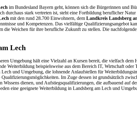
Lech
im Bundesland Bayern geht, können sich die Bürgerinnen und Bü
urchaus stark vertreten ist, steht eine Fortbildung beruflicher Natur 
Lech
mit den rund 28.700 Einwohnern, dem
Landkreis Landsberg a
Kenntnisse und Kompetenzen. Das vielfältige Qualifizierungsangebot ka
um die Weichen für ihre berufliche Zukunft zu stellen. Die nachfolgend
 am Lech
ren Umgebung hält eine Vielzahl an Kursen bereit, die vielfach dem
tende Weiterbildung beispielsweise aus dem Bereich IT, Wirtschaft oder
ech und Umgebung, die lohnende Anlaufstellen für Weiterbildungsintere
lifizierungsmöglichkeiten. Im Zuge dessen ist grundsätzlich zwische
 Wissens dienen, und Aufstiegsqualifizierungen, die aufbauend auf de
für jeden eine geeignete Weiterbildung in Landsberg am Lech und Umgeb