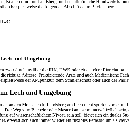
nd, ist auch rund um Landsberg am Lech die örtliche Handwerkskammer 
ollten beispielsweise die folgenden Abschlüsse im Blick haben:
ng HwO
m Lech und Umgebung
en zwar durchaus über die IHK, HWK oder eine andere Einrichtung in
r die richtige Adresse. Praktizierende Ärzte und auch Medizinische Fac
eispielsweise der Akupunktur, dem Strahlenschutz oder auch der Palli
g am Lech und Umgebung
uch an den Menschen in Landsberg am Lech nicht spurlos vorbei und 
n. Der Weg zum Bachelor oder Master kann sehr unterschiedlich sein, de
dung auf wissenschaftlichem Niveau sein soll, bietet sich ein duales 
 erweist sich auch immer wieder ein flexibles Fernstudium als vielv