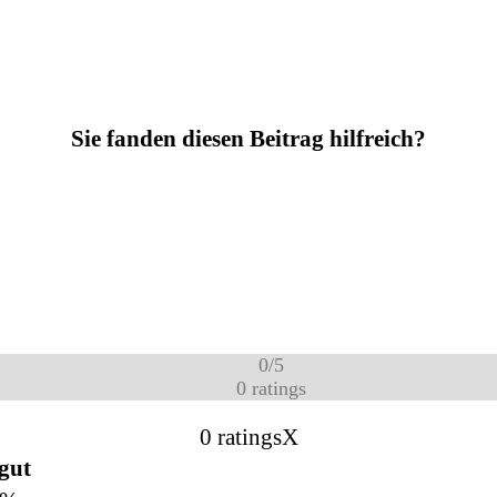
Sie fanden diesen Beitrag hilfreich?
0
/
5
0
ratings
0 ratings
X
 gut