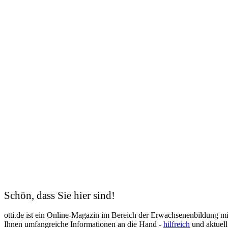
Haustechniker
Hauswirtschafterin
Heilerziehungspfleger
Heimleitung
Hotelfachfrau
Hygienefachkraft
Industriekaufmann
Industriemechaniker
IT-Systemelektroniker
Kauffrau für Büromanagement
Kaufmann
Kfz-Mechatroniker
Kinderpflegerin
Kunsttherapeut
Koch
Kodierfachkraft
Konstruktionsmechaniker
Kosmetik
Krankenschwester
Logistik
Lohnbuchhalter
Management
Schön, dass Sie hier sind!
Maschinen- und Anlagenführer
Mechatroniker
otti.de ist ein Online-Magazin im Bereich der Erwachsenenbildung m
Mediation
Ihnen umfangreiche Informationen an die Hand -
hilfreich
und aktuell