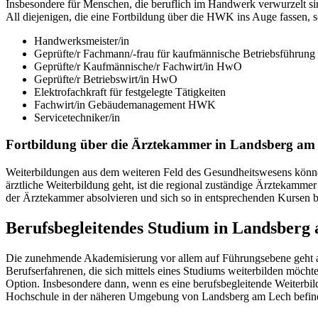
Insbesondere für Menschen, die beruflich im Handwerk verwurzelt si
All diejenigen, die eine Fortbildung über die HWK ins Auge fassen, s
Handwerksmeister/in
Geprüfte/r Fachmann/-frau für kaufmännische Betriebsführu
Geprüfte/r Kaufmännische/r Fachwirt/in HwO
Geprüfte/r Betriebswirt/in HwO
Elektrofachkraft für festgelegte Tätigkeiten
Fachwirt/in Gebäudemanagement HWK
Servicetechniker/in
Fortbildung über die Ärztekammer in Landsberg a
Weiterbildungen aus dem weiteren Feld des Gesundheitswesens könn
ärztliche Weiterbildung geht, ist die regional zuständige Ärztekamme
der Ärztekammer absolvieren und sich so in entsprechenden Kursen b
Berufsbegleitendes Studium in Landsber
Die zunehmende Akademisierung vor allem auf Führungsebene geht a
Berufserfahrenen, die sich mittels eines Studiums weiterbilden möchte
Option. Insbesondere dann, wenn es eine berufsbegleitende Weiterbil
Hochschule in der näheren Umgebung von Landsberg am Lech befindet,