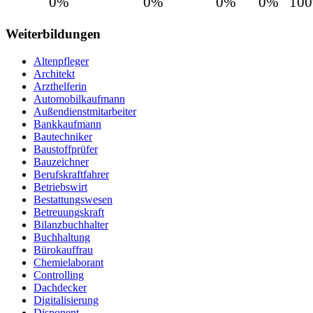
0%
0%
0%
0%
10
Weiterbildungen
Altenpfleger
Architekt
Arzthelferin
Automobilkaufmann
Außendienstmitarbeiter
Bankkaufmann
Bautechniker
Baustoffprüfer
Bauzeichner
Berufskraftfahrer
Betriebswirt
Bestattungswesen
Betreuungskraft
Bilanzbuchhalter
Buchhaltung
Bürokauffrau
Chemielaborant
Controlling
Dachdecker
Digitalisierung
Disponent