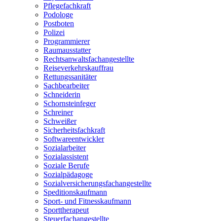
Pflegefachkraft
Podologe
Postboten
Polizei
Programmierer
Raumausstatter
Rechtsanwaltsfachangestellte
Reiseverkehrskauffrau
Rettungssanitäter
Sachbearbeiter
Schneiderin
Schornsteinfeger
Schreiner
Schweißer
Sicherheitsfachkraft
Softwareentwickler
Sozialarbeiter
Sozialassistent
Soziale Berufe
Sozialpädagoge
Sozialversicherungsfachangestellte
Speditionskaufmann
Sport- und Fitnesskaufmann
Sporttherapeut
Steuerfachangestellte