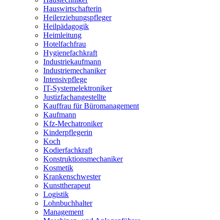
Hauswirtschafterin
Heilerziehungspfleger
Heilpädagogik
Heimleitung
Hotelfachfrau
Hygienefachkraft
Industriekaufmann
Industriemechaniker
Intensivpflege
IT-Systemelektroniker
Justizfachangestellte
Kauffrau für Büromanagement
Kaufmann
Kfz-Mechatroniker
Kinderpflegerin
Koch
Kodierfachkraft
Konstruktionsmechaniker
Kosmetik
Krankenschwester
Kunsttherapeut
Logistik
Lohnbuchhalter
Management