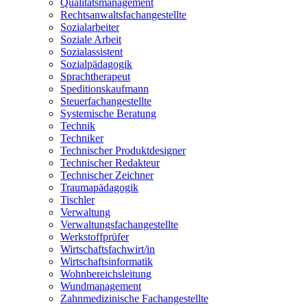
Qualitätsmanagement
Rechtsanwaltsfachangestellte
Sozialarbeiter
Soziale Arbeit
Sozialassistent
Sozialpädagogik
Sprachtherapeut
Speditionskaufmann
Steuerfachangestellte
Systemische Beratung
Technik
Techniker
Technischer Produktdesigner
Technischer Redakteur
Technischer Zeichner
Traumapädagogik
Tischler
Verwaltung
Verwaltungsfachangestellte
Werkstoffprüfer
Wirtschaftsfachwirt/in
Wirtschaftsinformatik
Wohnbereichsleitung
Wundmanagement
Zahnmedizinische Fachangestellte