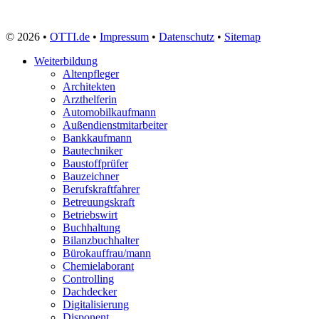
© 2026 •
OTTI.de
•
Impressum
•
Datenschutz
•
Sitemap
Weiterbildung
Altenpfleger
Architekten
Arzthelferin
Automobilkaufmann
Außendienstmitarbeiter
Bankkaufmann
Bautechniker
Baustoffprüfer
Bauzeichner
Berufskraftfahrer
Betreuungskraft
Betriebswirt
Buchhaltung
Bilanzbuchhalter
Bürokauffrau/mann
Chemielaborant
Controlling
Dachdecker
Digitalisierung
Disponent