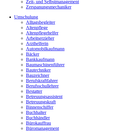
Zeit- und Selbstmanagement
Zerspanungsmechaniker
Umschulung
Alltagsbegleiter
Altenpflege
Altenpflegehelfer
Arbeitserzieher
Arzthelferin
Automobilkaufmann
Bäcker
Bankkaufmann
Baumaschinenführer
Bautechniker
Bauzeichner
Berufskraftfahrer
Berufsschullehrer
Bestatter
Betreuungsassistent
Betreuungskraft
Binnenschiffer
Buchhalter
Buchhändler
Bürokauffrau
Büromanagement