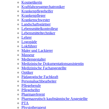
Kosmetikerin
Kraftfahrzeugmechatroniker
Krankenpflegehelfer
Krankenpfleger
Krankenschwester
Landschaftsgärtner
Lebensmittelkontrolleur
Lebensmitteltechniker
Lehrer
Logopäde
Lokführer
Maler und Lackierer
Masseur
Mediengestalter
Medizinische Dokumentationsassistentin
Medizinische Fachangestellte
Optiker
Pädagogische Fachkraft
Personalsachbearbeiter
Pflegeberufe
Pflegehelfer
Pharmareferent
Pharmazeutisch kaufmännische Angestellte
PTA
Physiotherapeut