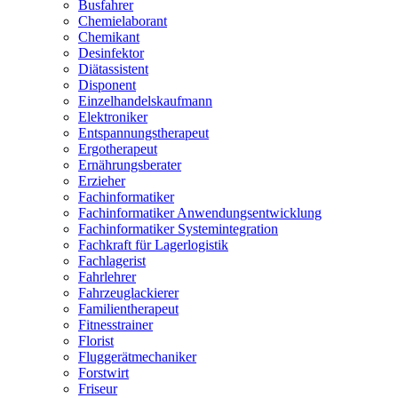
Busfahrer
Chemielaborant
Chemikant
Desinfektor
Diätassistent
Disponent
Einzelhandelskaufmann
Elektroniker
Entspannungstherapeut
Ergotherapeut
Ernährungsberater
Erzieher
Fachinformatiker
Fachinformatiker Anwendungsentwicklung
Fachinformatiker Systemintegration
Fachkraft für Lagerlogistik
Fachlagerist
Fahrlehrer
Fahrzeuglackierer
Familientherapeut
Fitnesstrainer
Florist
Fluggerätmechaniker
Forstwirt
Friseur