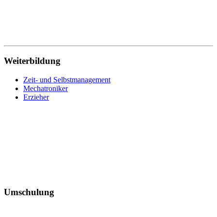
Wohnbereichsleitung
Wundmanagement
Zahnmedizinische Fachangestellte
Zeit- und Selbstmanagement
Zerspanungsmechaniker
Weiterbildung
Zeit- und Selbstmanagement
Mechatroniker
Erzieher
Umschulung