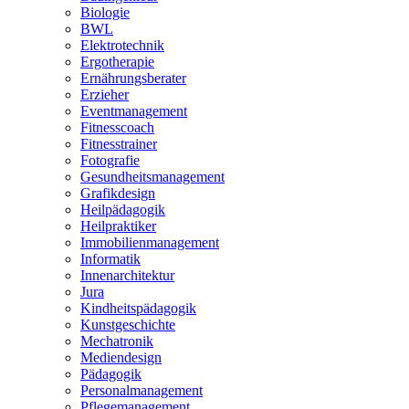
Biologie
BWL
Elektrotechnik
Ergotherapie
Ernährungsberater
Erzieher
Eventmanagement
Fitnesscoach
Fitnesstrainer
Fotografie
Gesundheitsmanagement
Grafikdesign
Heilpädagogik
Heilpraktiker
Immobilienmanagement
Informatik
Innenarchitektur
Jura
Kindheitspädagogik
Kunstgeschichte
Mechatronik
Mediendesign
Pädagogik
Personalmanagement
Pflegemanagement