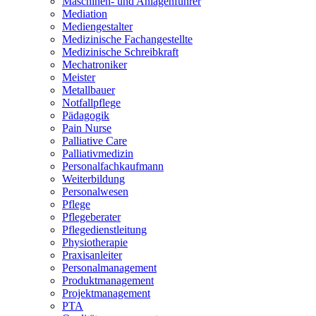
Maschinen- und Anlagenführer
Mediation
Mediengestalter
Medizinische Fachangestellte
Medizinische Schreibkraft
Mechatroniker
Meister
Metallbauer
Notfallpflege
Pädagogik
Pain Nurse
Palliative Care
Palliativmedizin
Personalfachkaufmann
Weiterbildung
Personalwesen
Pflege
Pflegeberater
Pflegedienstleitung
Physiotherapie
Praxisanleiter
Personalmanagement
Produktmanagement
Projektmanagement
PTA