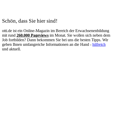
Kosmetik
Krankenschwester
Logistik
Lohnbuchhalter
Management
Schön, dass Sie hier sind!
Maschinen- und Anlagenführer
Mechatroniker
otti.de ist ein Online-Magazin im Bereich der Erwachsenenbildung
Mediation
mit rund
260.000 Pageviews
im Monat. Sie wollen sich neben dem
Mediengestalter
Job fortbilden? Dann bekommen Sie bei uns die besten Tipps. Wir
Medizinische Fachangestellte
geben Ihnen umfangreiche Informationen an die Hand -
hilfreich
Medizinische Schreibkraft
und aktuell.
Meister
Metallbauer
Notfallpflege
Pain Nurse
Palliative Care
Personalfachkaufmann
Personalmanagement
Personalreferent
Personalwesen
Pflege
Pflegeberater
Pflegedienstleitung
Physiotherapie
Praxisanleiter