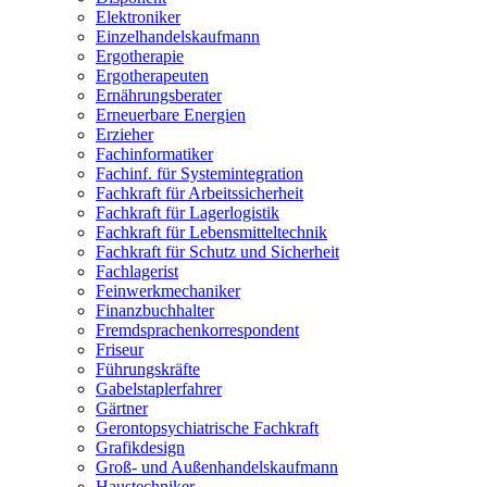
Elektroniker
Einzelhandelskaufmann
Ergotherapie
Ergotherapeuten
Ernährungsberater
Erneuerbare Energien
Erzieher
Fachinformatiker
Fachinf. für Systemintegration
Fachkraft für Arbeitssicherheit
Fachkraft für Lagerlogistik
Fachkraft für Lebensmitteltechnik
Fachkraft für Schutz und Sicherheit
Fachlagerist
Feinwerkmechaniker
Finanzbuchhalter
Fremdsprachenkorrespondent
Friseur
Führungskräfte
Gabelstaplerfahrer
Gärtner
Gerontopsychiatrische Fachkraft
Grafikdesign
Groß- und Außenhandelskaufmann
Haustechniker