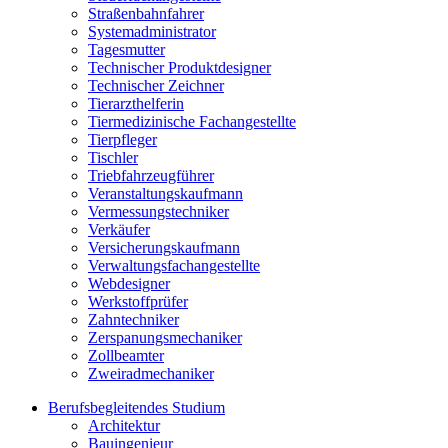
Straßenbahnfahrer
Systemadministrator
Tagesmutter
Technischer Produktdesigner
Technischer Zeichner
Tierarzthelferin
Tiermedizinische Fachangestellte
Tierpfleger
Tischler
Triebfahrzeugführer
Veranstaltungskaufmann
Vermessungstechniker
Verkäufer
Versicherungskaufmann
Verwaltungsfachangestellte
Webdesigner
Werkstoffprüfer
Zahntechniker
Zerspanungsmechaniker
Zollbeamter
Zweiradmechaniker
Berufsbegleitendes Studium
Architektur
Bauingenieur