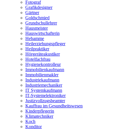
Fotograf
Grafikdesigner
Gärtner
Goldschmied
Grundschullehrer
Hausmeister
Hauswirtschafterin
Hebamme
Heilerziehungspfleger
Heilpraktiker
Hörgeräteakustiker
Hotelfachfrau
Hygienekontrolleur
Immobilienkaufmann
Immobilienmakler
Industriekaufmann
Industriemechaniker
IT Systemkaufmann
IT-Systemelektroniker
Justizvollzugsbeamter
Kauffrau im Gesundheitswesen
Kinderpflegerin
Klimatechniker
Koch
Konditor