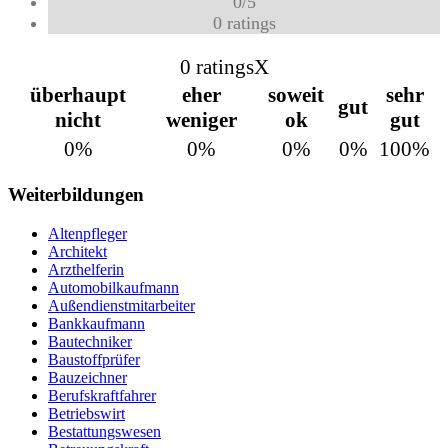
0
/
5
0
ratings
0 ratings
X
überhaupt
eher
soweit
sehr
gut
nicht
weniger
ok
gut
0%
0%
0%
0%
100%
Weiterbildungen
Altenpfleger
Architekt
Arzthelferin
Automobilkaufmann
Außendienstmitarbeiter
Bankkaufmann
Bautechniker
Baustoffprüfer
Bauzeichner
Berufskraftfahrer
Betriebswirt
Bestattungswesen