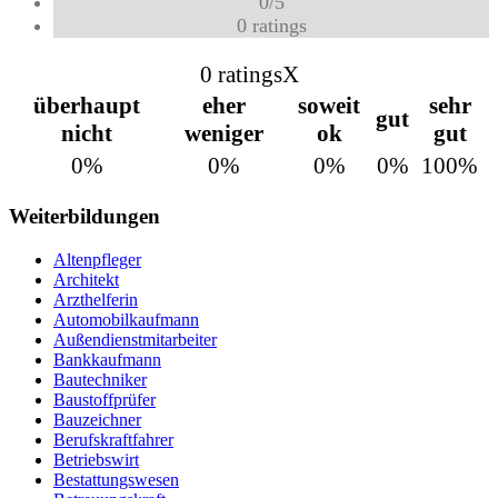
0
/
5
0
ratings
0 ratings
X
überhaupt
eher
soweit
sehr
gut
nicht
weniger
ok
gut
0%
0%
0%
0%
100%
Weiterbildungen
Altenpfleger
Architekt
Arzthelferin
Automobilkaufmann
Außendienstmitarbeiter
Bankkaufmann
Bautechniker
Baustoffprüfer
Bauzeichner
Berufskraftfahrer
Betriebswirt
Bestattungswesen