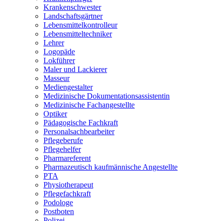
Krankenschwester
Landschaftsgärtner
Lebensmittelkontrolleur
Lebensmitteltechniker
Lehrer
Logopäde
Lokführer
Maler und Lackierer
Masseur
Mediengestalter
Medizinische Dokumentationsassistentin
Medizinische Fachangestellte
Optiker
Pädagogische Fachkraft
Personalsachbearbeiter
Pflegeberufe
Pflegehelfer
Pharmareferent
Pharmazeutisch kaufmännische Angestellte
PTA
Physiotherapeut
Pflegefachkraft
Podologe
Postboten
Polizei