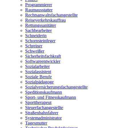
Programmierer
Raumausstatter
Rechtsanwaltsfachangestellte
Reiseverkehrskauffrau
Rettungssanitäter
Sachbearbeiter
Schneiderin
Schornsteinfeger
Schreiner
Schweißer
Sicherheitsfachkraft
Softwareentwickler
Sozialarbeiter
Sozialassistent
Soziale Berufe
Sozialpädagoge
Sozialversicherungsfachangestellte
Speditionskaufmann
Sport- und Fitnesskaufmann
Sporttherapeut
Steuerfachangestellte
Straßenbahnfahrer
Systemadministrator
Tagesmutter