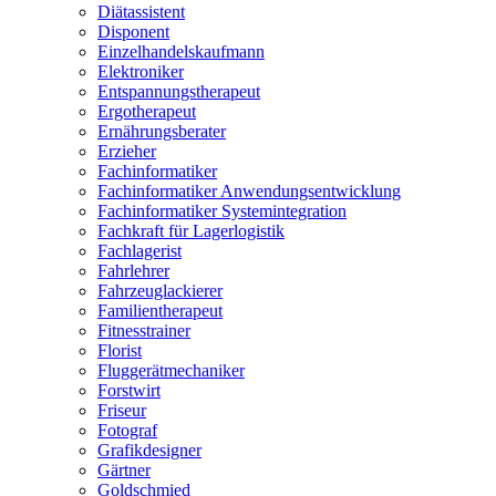
Diätassistent
Disponent
Einzelhandelskaufmann
Elektroniker
Entspannungstherapeut
Ergotherapeut
Ernährungsberater
Erzieher
Fachinformatiker
Fachinformatiker Anwendungsentwicklung
Fachinformatiker Systemintegration
Fachkraft für Lagerlogistik
Fachlagerist
Fahrlehrer
Fahrzeuglackierer
Familientherapeut
Fitnesstrainer
Florist
Fluggerätmechaniker
Forstwirt
Friseur
Fotograf
Grafikdesigner
Gärtner
Goldschmied