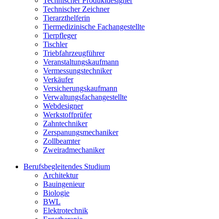
Technischer Produktdesigner
Technischer Zeichner
Tierarzthelferin
Tiermedizinische Fachangestellte
Tierpfleger
Tischler
Triebfahrzeugführer
Veranstaltungskaufmann
Vermessungstechniker
Verkäufer
Versicherungskaufmann
Verwaltungsfachangestellte
Webdesigner
Werkstoffprüfer
Zahntechniker
Zerspanungsmechaniker
Zollbeamter
Zweiradmechaniker
Berufsbegleitendes Studium
Architektur
Bauingenieur
Biologie
BWL
Elektrotechnik