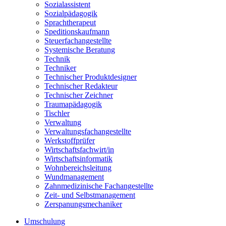
Sozialassistent
Sozialpädagogik
Sprachtherapeut
Speditionskaufmann
Steuerfachangestellte
Systemische Beratung
Technik
Techniker
Technischer Produktdesigner
Technischer Redakteur
Technischer Zeichner
Traumapädagogik
Tischler
Verwaltung
Verwaltungsfachangestellte
Werkstoffprüfer
Wirtschaftsfachwirt/in
Wirtschaftsinformatik
Wohnbereichsleitung
Wundmanagement
Zahnmedizinische Fachangestellte
Zeit- und Selbstmanagement
Zerspanungsmechaniker
Umschulung