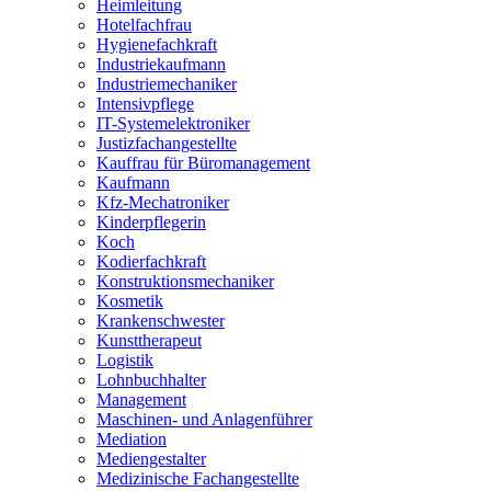
Heimleitung
Hotelfachfrau
Hygienefachkraft
Industriekaufmann
Industriemechaniker
Intensivpflege
IT-Systemelektroniker
Justizfachangestellte
Kauffrau für Büromanagement
Kaufmann
Kfz-Mechatroniker
Kinderpflegerin
Koch
Kodierfachkraft
Konstruktionsmechaniker
Kosmetik
Krankenschwester
Kunsttherapeut
Logistik
Lohnbuchhalter
Management
Maschinen- und Anlagenführer
Mediation
Mediengestalter
Medizinische Fachangestellte