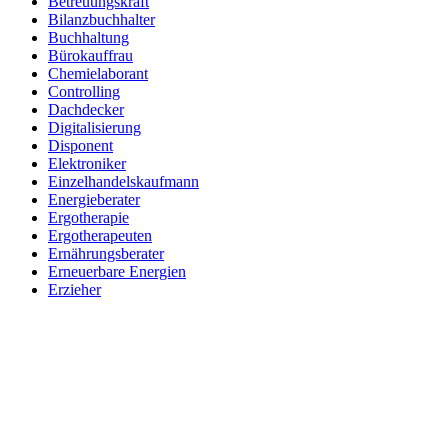
Betreuungskraft
Bilanzbuchhalter
Buchhaltung
Bürokauffrau
Chemielaborant
Controlling
Dachdecker
Digitalisierung
Disponent
Elektroniker
Einzelhandelskaufmann
Energieberater
Ergotherapie
Ergotherapeuten
Ernährungsberater
Erneuerbare Energien
Erzieher
Fachinformatiker
Fachinf. für Systemintegration
Fachkraft für Arbeitssicherheit
Fachkraft für Lagerlogistik
Fachkraft für Lebensmitteltechnik
Fachlagerist
Feinwerkmechaniker
Finanzbuchhalter