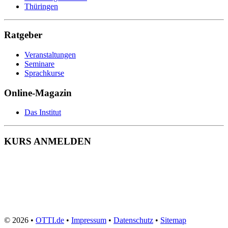
Wohnbereichsleitung
Thüringen
Wundmanagement
Zahnmedizinische Fachangestellte
Zeit- und Selbstmanagement
Ratgeber
Zerspanungsmechaniker
Veranstaltungen
Seminare
Sprachkurse
Online-Magazin
Das Institut
KURS ANMELDEN
© 2026 •
OTTI.de
•
Impressum
•
Datenschutz
•
Sitemap