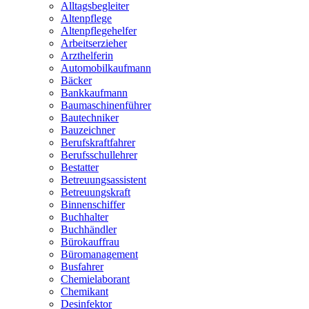
Alltagsbegleiter
Altenpflege
Altenpflegehelfer
Arbeitserzieher
Arzthelferin
Automobilkaufmann
Bäcker
Bankkaufmann
Baumaschinenführer
Bautechniker
Bauzeichner
Berufskraftfahrer
Berufsschullehrer
Bestatter
Betreuungsassistent
Betreuungskraft
Binnenschiffer
Buchhalter
Buchhändler
Bürokauffrau
Büromanagement
Busfahrer
Chemielaborant
Chemikant
Desinfektor