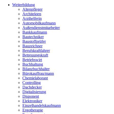
Weiterbildung
Altenpfleger
Architekten
Arzthelferin
Automobilkaufmann
Außendienstmitarbeiter
Bankkaufmann
Bautechniker
Baustoffprüfer
Bauzeichner
Berufskraftfahrer
Betreuungskraft
Betriebswirt
Buchhaltung
Bilanzbuchhalter
Bürokauffrau/mann
Chemielaborant
Controlling
Dachdecker
Digitalisierung
Disponent
Elektroniker
Einzelhandelskaufmann
Ergotherapie