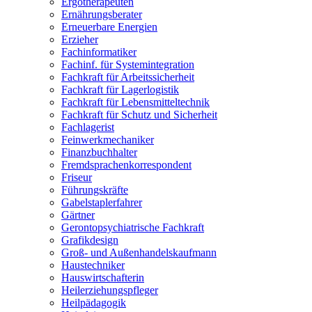
Ergotherapeuten
Ernährungsberater
Erneuerbare Energien
Erzieher
Fachinformatiker
Fachinf. für Systemintegration
Fachkraft für Arbeitssicherheit
Fachkraft für Lagerlogistik
Fachkraft für Lebensmitteltechnik
Fachkraft für Schutz und Sicherheit
Fachlagerist
Feinwerkmechaniker
Finanzbuchhalter
Fremdsprachenkorrespondent
Friseur
Führungskräfte
Gabelstaplerfahrer
Gärtner
Gerontopsychiatrische Fachkraft
Grafikdesign
Groß- und Außenhandelskaufmann
Haustechniker
Hauswirtschafterin
Heilerziehungspfleger
Heilpädagogik