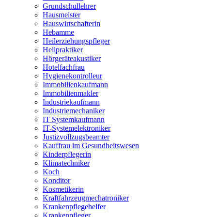
Grundschullehrer
Hausmeister
Hauswirtschafterin
Hebamme
Heilerziehungspfleger
Heilpraktiker
Hörgeräteakustiker
Hotelfachfrau
Hygienekontrolleur
Immobilienkaufmann
Immobilienmakler
Industriekaufmann
Industriemechaniker
IT Systemkaufmann
IT-Systemelektroniker
Justizvollzugsbeamter
Kauffrau im Gesundheitswesen
Kinderpflegerin
Klimatechniker
Koch
Konditor
Kosmetikerin
Kraftfahrzeugmechatroniker
Krankenpflegehelfer
Krankenpfleger