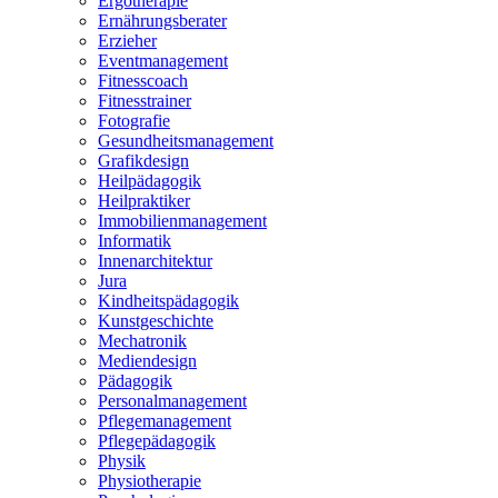
Ergotherapie
Ernährungsberater
Erzieher
Eventmanagement
Fitnesscoach
Fitnesstrainer
Fotografie
Gesundheitsmanagement
Grafikdesign
Heilpädagogik
Heilpraktiker
Immobilienmanagement
Informatik
Innenarchitektur
Jura
Kindheitspädagogik
Kunstgeschichte
Mechatronik
Mediendesign
Pädagogik
Personalmanagement
Pflegemanagement
Pflegepädagogik
Physik
Physiotherapie