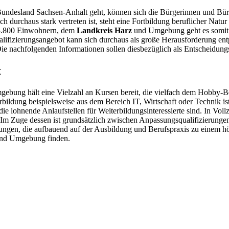
undesland Sachsen-Anhalt geht, können sich die Bürgerinnen und Bür
urchaus stark vertreten ist, steht eine Fortbildung beruflicher Natur 
3.800 Einwohnern, dem
Landkreis Harz
und Umgebung geht es somit n
alifizierungsangebot kann sich durchaus als große Herausforderung ent
. Die nachfolgenden Informationen sollen diesbezüglich als Entscheidun
t
gebung hält eine Vielzahl an Kursen bereit, die vielfach dem Hobby-
terbildung beispielsweise aus dem Bereich IT, Wirtschaft oder Technik 
e lohnende Anlaufstellen für Weiterbildungsinteressierte sind. In Voll
Im Zuge dessen ist grundsätzlich zwischen Anpassungsqualifizierunge
rungen, die aufbauend auf der Ausbildung und Berufspraxis zu einem hö
t und Umgebung finden.