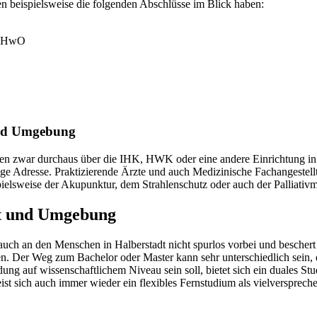
en beispielsweise die folgenden Abschlüsse im Blick haben:
ng HwO
und Umgebung
n zwar durchaus über die IHK, HWK oder eine andere Einrichtung in Ha
tige Adresse. Praktizierende Ärzte und auch Medizinische Fachangestel
ielsweise der Akupunktur, dem Strahlenschutz oder auch der Palliativ
dt und Umgebung
ch an den Menschen in Halberstadt nicht spurlos vorbei und beschert
n. Der Weg zum Bachelor oder Master kann sehr unterschiedlich sein, de
dung auf wissenschaftlichem Niveau sein soll, bietet sich ein duales 
t sich auch immer wieder ein flexibles Fernstudium als vielversprech