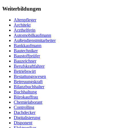
Weiterbildungen
Altenpfleger
Architekt
Arzthelferin
Automobilkaufmann
Außendienstmitarbeiter
Bankkaufmann
Bautechniker
Baustoffprüfer
Bauzeichner
Berufskraftfahrer
Betriebswirt
Bestattungswesen
Betreuungskraft
Bilanzbuchhalter
Buchhaltung
Bürokauffrau
Chemielaborant
Controlling
Dachdecker
Digitalisierung
Disponent
Elektroniker