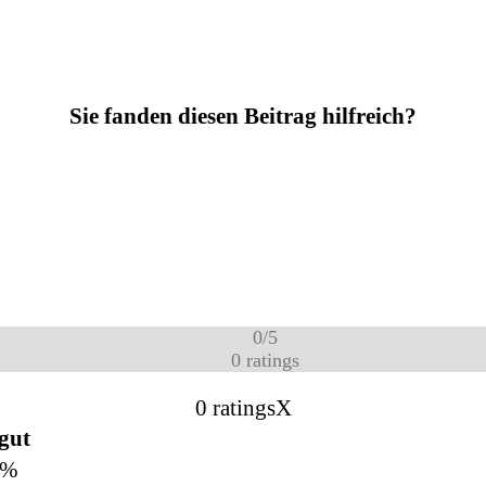
Sie fanden diesen Beitrag hilfreich?
0
/
5
0
ratings
0 ratings
X
 gut
0%