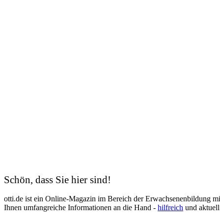
Hauswirtschafterin
Heilerziehungspfleger
Heimleitung
Hotelfachfrau
Hygienefachkraft
Industriekaufmann
Industriemechaniker
IT-Systemelektroniker
Kauffrau für Büromanagement
Kaufmann
Kfz-Mechatroniker
Kinderpflegerin
Kunsttherapeut
Koch
Kodierfachkraft
Konstruktionsmechaniker
Kosmetik
Krankenschwester
Logistik
Lohnbuchhalter
Management
Schön, dass Sie hier sind!
Maschinen- und Anlagenführer
Mechatroniker
otti.de ist ein Online-Magazin im Bereich der Erwachsenenbildung m
Mediation
Ihnen umfangreiche Informationen an die Hand -
hilfreich
und aktuell
Mediengestalter