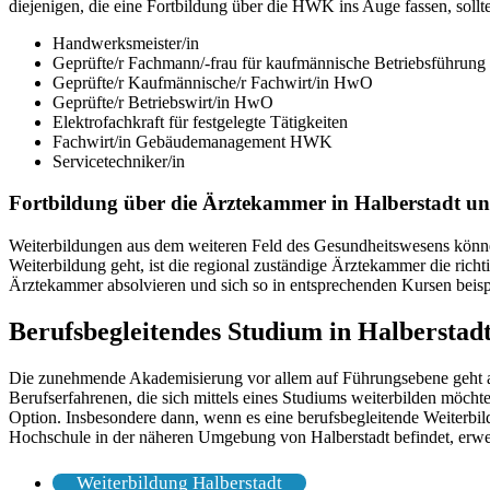
diejenigen, die eine Fortbildung über die HWK ins Auge fassen, sollt
Handwerksmeister/in
Geprüfte/r Fachmann/-frau für kaufmännische Betriebsführu
Geprüfte/r Kaufmännische/r Fachwirt/in HwO
Geprüfte/r Betriebswirt/in HwO
Elektrofachkraft für festgelegte Tätigkeiten
Fachwirt/in Gebäudemanagement HWK
Servicetechniker/in
Fortbildung über die Ärztekammer in Halberstadt 
Weiterbildungen aus dem weiteren Feld des Gesundheitswesens könne
Weiterbildung geht, ist die regional zuständige Ärztekammer die rich
Ärztekammer absolvieren und sich so in entsprechenden Kursen beisp
Berufsbegleitendes Studium in Halbersta
Die zunehmende Akademisierung vor allem auf Führungsebene geht au
Berufserfahrenen, die sich mittels eines Studiums weiterbilden möchte
Option. Insbesondere dann, wenn es eine berufsbegleitende Weiterbil
Hochschule in der näheren Umgebung von Halberstadt befindet, erweis
Weiterbildung Halberstadt