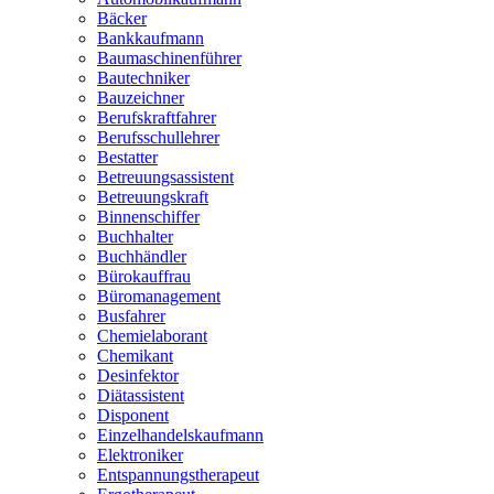
Bäcker
Bankkaufmann
Baumaschinenführer
Bautechniker
Bauzeichner
Berufskraftfahrer
Berufsschullehrer
Bestatter
Betreuungsassistent
Betreuungskraft
Binnenschiffer
Buchhalter
Buchhändler
Bürokauffrau
Büromanagement
Busfahrer
Chemielaborant
Chemikant
Desinfektor
Diätassistent
Disponent
Einzelhandelskaufmann
Elektroniker
Entspannungstherapeut