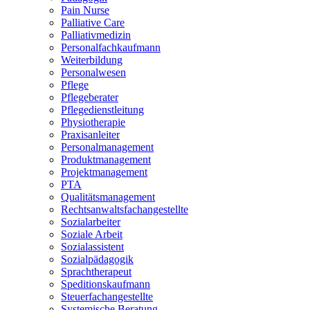
Pain Nurse
Palliative Care
Palliativmedizin
Personalfachkaufmann
Weiterbildung
Personalwesen
Pflege
Pflegeberater
Pflegedienstleitung
Physiotherapie
Praxisanleiter
Personalmanagement
Produktmanagement
Projektmanagement
PTA
Qualitätsmanagement
Rechtsanwaltsfachangestellte
Sozialarbeiter
Soziale Arbeit
Sozialassistent
Sozialpädagogik
Sprachtherapeut
Speditionskaufmann
Steuerfachangestellte
Systemische Beratung