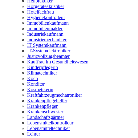
Heilpraktiker
Hörgeräteakustiker
Hotelfachfrau
Hygienekontrolleur
Immobilienkaufmann
Immobilienmakler
Industriekaufmann
Industriemechaniker
IT Systemkaufmann
IT-Systemelektroniker
Justizvollzugsbeamter
Kauffrau im Gesundheitswesen
Kinderpflegerin
Klimatechniker
Koch
Konditor
Kosmetikerin
Kraftfahrzeugmechatroniker
Krankenpflegehelfer
Krankenpfleger
Krankenschwester
Landschaftsgärtner
Lebensmittelkontrolleur
Lebensmitteltechniker
Lehrer