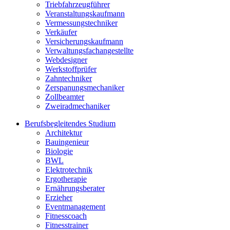
Triebfahrzeugführer
Veranstaltungskaufmann
Vermessungstechniker
Verkäufer
Versicherungskaufmann
Verwaltungsfachangestellte
Webdesigner
Werkstoffprüfer
Zahntechniker
Zerspanungsmechaniker
Zollbeamter
Zweiradmechaniker
Berufsbegleitendes Studium
Architektur
Bauingenieur
Biologie
BWL
Elektrotechnik
Ergotherapie
Ernährungsberater
Erzieher
Eventmanagement
Fitnesscoach
Fitnesstrainer