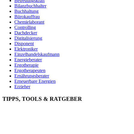
Betreuungskraft
Bilanzbuchhalter
Buchhaltung
Bürokauffrau
Chemielaborant
Controlling
Dachdecker
Digitalisierung
Disponent
Elektroniker
Einzelhandelskaufmann
Energieberater
Ergotherapie
Ergotherapeuten
Ernährungsberater
Erneuerbare Energien
Erzieher
Fachinformatiker
Fachinf. für Systemintegration
TIPPS, TOOLS & RATGEBER
Fachkraft für Arbeitssicherheit
Fachkraft für Lagerlogistik
Fachkraft für Lebensmitteltechnik
Fachlagerist
Feinwerkmechaniker
Finanzbuchhalter