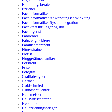
Ergotherapeut
Ernährungsberater
Erzieher
Fachinformatiker
Fachinformatiker Anwendungsentwicklung
Fachinformatiker Systemintegration
Fachkraft für Lagerlogistik
Fachlagerist
Fahrlehrer
Fahrzeuglackierer
Familientherapeut
Fitnesstrainer
Florist
Fluggerätmechaniker
Forstwirt
Friseur
Fotograf
Grafikdesigner
Gärtner
Goldschmied
Grundschullehrer
Hausmeister
Hauswirtschafterin
Hebamme
Heilerziehungspfleger