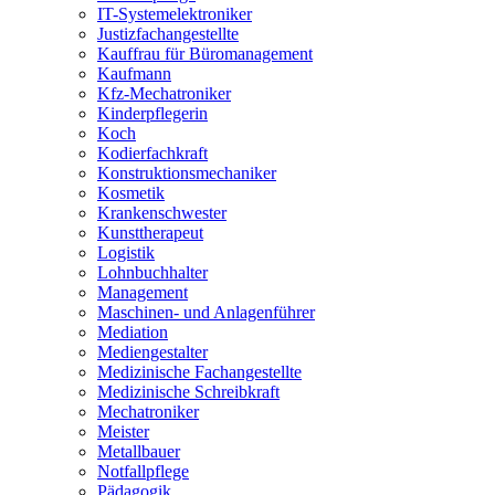
IT-Systemelektroniker
Justizfachangestellte
Kauffrau für Büromanagement
Kaufmann
Kfz-Mechatroniker
Kinderpflegerin
Koch
Kodierfachkraft
Konstruktionsmechaniker
Kosmetik
Krankenschwester
Kunsttherapeut
Logistik
Lohnbuchhalter
Management
Maschinen- und Anlagenführer
Mediation
Mediengestalter
Medizinische Fachangestellte
Medizinische Schreibkraft
Mechatroniker
Meister
Metallbauer
Notfallpflege
Pädagogik