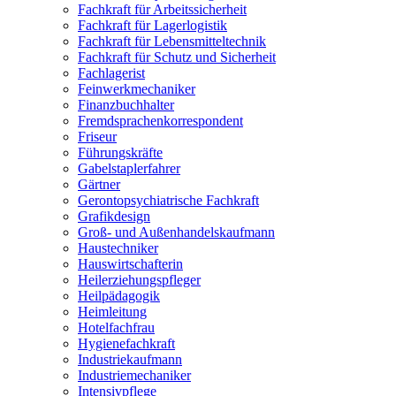
Fachkraft für Arbeitssicherheit
Fachkraft für Lagerlogistik
Fachkraft für Lebensmitteltechnik
Fachkraft für Schutz und Sicherheit
Fachlagerist
Feinwerkmechaniker
Finanzbuchhalter
Fremdsprachenkorrespondent
Friseur
Führungskräfte
Gabelstaplerfahrer
Gärtner
Gerontopsychiatrische Fachkraft
Grafikdesign
Groß- und Außenhandelskaufmann
Haustechniker
Hauswirtschafterin
Heilerziehungspfleger
Heilpädagogik
Heimleitung
Hotelfachfrau
Hygienefachkraft
Industriekaufmann
Industriemechaniker
Intensivpflege