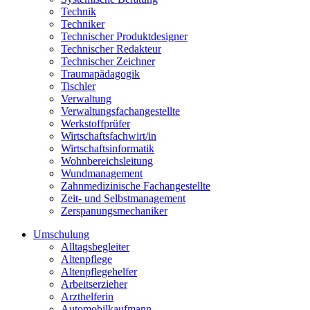
Technik
Techniker
Technischer Produktdesigner
Technischer Redakteur
Technischer Zeichner
Traumapädagogik
Tischler
Verwaltung
Verwaltungsfachangestellte
Werkstoffprüfer
Wirtschaftsfachwirt/in
Wirtschaftsinformatik
Wohnbereichsleitung
Wundmanagement
Zahnmedizinische Fachangestellte
Zeit- und Selbstmanagement
Zerspanungsmechaniker
Umschulung
Alltagsbegleiter
Altenpflege
Altenpflegehelfer
Arbeitserzieher
Arzthelferin
Automobilkaufmann