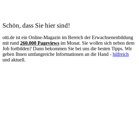
Kosmetik
Krankenschwester
Logistik
Lohnbuchhalter
Management
Schön, dass Sie hier sind!
Maschinen- und Anlagenführer
Mechatroniker
otti.de ist ein Online-Magazin im Bereich der Erwachsenenbildung
Mediation
mit rund
260.000 Pageviews
im Monat. Sie wollen sich neben dem
Mediengestalter
Job fortbilden? Dann bekommen Sie bei uns die besten Tipps. Wir
Medizinische Fachangestellte
geben Ihnen umfangreiche Informationen an die Hand -
hilfreich
Medizinische Schreibkraft
und aktuell.
Meister
Metallbauer
Notfallpflege
Pain Nurse
Palliative Care
Personalfachkaufmann
Personalmanagement
Personalreferent
Personalwesen
Pflege
Pflegeberater
Pflegedienstleitung
Physiotherapie
Praxisanleiter