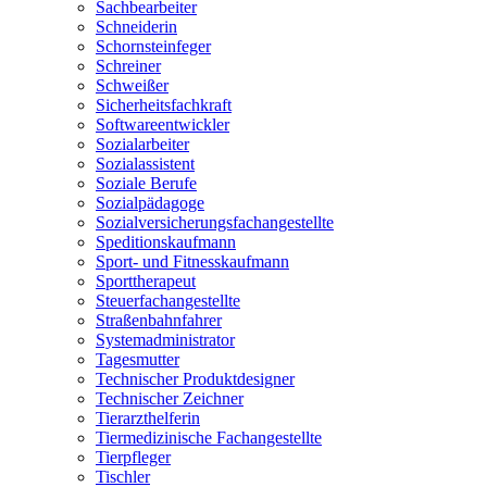
Sachbearbeiter
Schneiderin
Schornsteinfeger
Schreiner
Schweißer
Sicherheitsfachkraft
Softwareentwickler
Sozialarbeiter
Sozialassistent
Soziale Berufe
Sozialpädagoge
Sozialversicherungsfachangestellte
Speditionskaufmann
Sport- und Fitnesskaufmann
Sporttherapeut
Steuerfachangestellte
Straßenbahnfahrer
Systemadministrator
Tagesmutter
Technischer Produktdesigner
Technischer Zeichner
Tierarzthelferin
Tiermedizinische Fachangestellte
Tierpfleger
Tischler