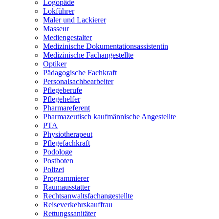
Logopäde
Lokführer
Maler und Lackierer
Masseur
Mediengestalter
Medizinische Dokumentationsassistentin
Medizinische Fachangestellte
Optiker
Pädagogische Fachkraft
Personalsachbearbeiter
Pflegeberufe
Pflegehelfer
Pharmareferent
Pharmazeutisch kaufmännische Angestellte
PTA
Physiotherapeut
Pflegefachkraft
Podologe
Postboten
Polizei
Programmierer
Raumausstatter
Rechtsanwaltsfachangestellte
Reiseverkehrskauffrau
Rettungssanitäter