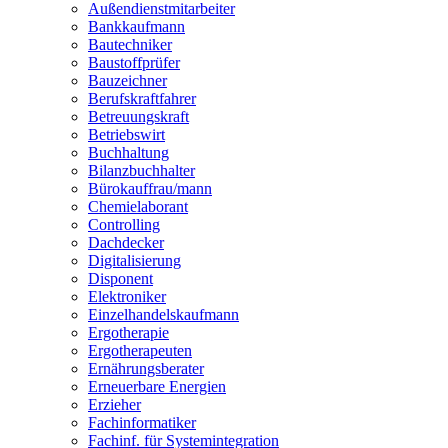
Außendienstmitarbeiter
Bankkaufmann
Bautechniker
Baustoffprüfer
Bauzeichner
Berufskraftfahrer
Betreuungskraft
Betriebswirt
Buchhaltung
Bilanzbuchhalter
Bürokauffrau/mann
Chemielaborant
Controlling
Dachdecker
Digitalisierung
Disponent
Elektroniker
Einzelhandelskaufmann
Ergotherapie
Ergotherapeuten
Ernährungsberater
Erneuerbare Energien
Erzieher
Fachinformatiker
Fachinf. für Systemintegration