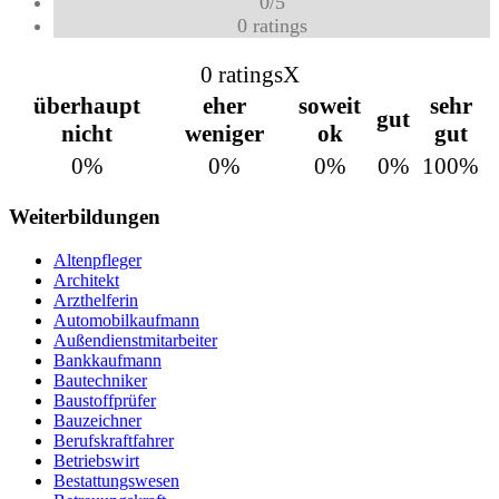
0
/
5
0
ratings
0 ratings
X
überhaupt
eher
soweit
sehr
gut
nicht
weniger
ok
gut
0%
0%
0%
0%
100%
Weiterbildungen
Altenpfleger
Architekt
Arzthelferin
Automobilkaufmann
Außendienstmitarbeiter
Bankkaufmann
Bautechniker
Baustoffprüfer
Bauzeichner
Berufskraftfahrer
Betriebswirt
Bestattungswesen