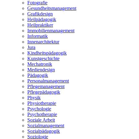
Fotografie
Gesundheitsmanagement
Grafikdesign
Heilpädagogik
Heilpraktiker
Immobilienmanagement
Informatik
Innenarchitektur
Jura
Kindheitspädagogik
Kunstgeschichte
Mechatronik
Mediendesign
Pädagogik
Personalmanagement
Pflegemanagement
Pflegepädagogik
Physik
Physiotherapie
Psychologie
Psychotherapie
Soziale Arbeit
Sozialmanagement
Sozialpädagogik
Soziologie