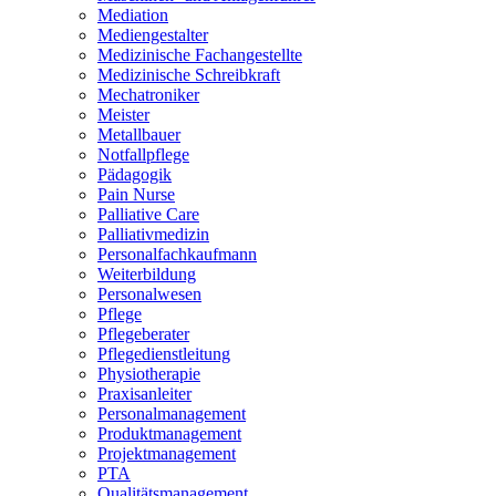
Mediation
Mediengestalter
Medizinische Fachangestellte
Medizinische Schreibkraft
Mechatroniker
Meister
Metallbauer
Notfallpflege
Pädagogik
Pain Nurse
Palliative Care
Palliativmedizin
Personalfachkaufmann
Weiterbildung
Personalwesen
Pflege
Pflegeberater
Pflegedienstleitung
Physiotherapie
Praxisanleiter
Personalmanagement
Produktmanagement
Projektmanagement
PTA
Qualitätsmanagement