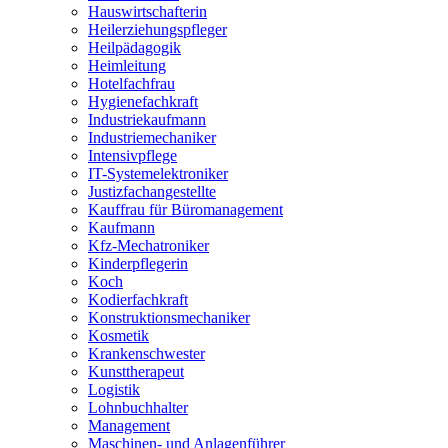
Hauswirtschafterin
Heilerziehungspfleger
Heilpädagogik
Heimleitung
Hotelfachfrau
Hygienefachkraft
Industriekaufmann
Industriemechaniker
Intensivpflege
IT-Systemelektroniker
Justizfachangestellte
Kauffrau für Büromanagement
Kaufmann
Kfz-Mechatroniker
Kinderpflegerin
Koch
Kodierfachkraft
Konstruktionsmechaniker
Kosmetik
Krankenschwester
Kunsttherapeut
Logistik
Lohnbuchhalter
Management
Maschinen- und Anlagenführer