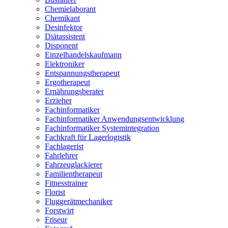
Chemielaborant
Chemikant
Desinfektor
Diätassistent
Disponent
Einzelhandelskaufmann
Elektroniker
Entspannungstherapeut
Ergotherapeut
Ernährungsberater
Erzieher
Fachinformatiker
Fachinformatiker Anwendungsentwicklung
Fachinformatiker Systemintegration
Fachkraft für Lagerlogistik
Fachlagerist
Fahrlehrer
Fahrzeuglackierer
Familientherapeut
Fitnesstrainer
Florist
Fluggerätmechaniker
Forstwirt
Friseur