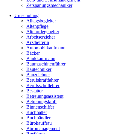
Zerspanungsmechaniker
Umschulung
Alltagsbegleiter
Altenpflege
Altenpflegehelfer
Arbeitserzieher
Arzthelferin
Automobilkaufmann
Bäcker
Bankkaufmann
Baumaschinenführer
Bautechniker
Bauzeichner
Berufskraftfahrer
Berufsschullehrer
Bestatter
Betreuungsassistent
Betreuungskraft
Binnenschiffer
Buchhalter
Buchhändler
Bürokauffrau
Büromanagement
Busfahrer