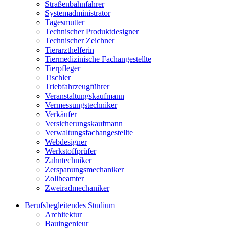
Straßenbahnfahrer
Systemadministrator
Tagesmutter
Technischer Produktdesigner
Technischer Zeichner
Tierarzthelferin
Tiermedizinische Fachangestellte
Tierpfleger
Tischler
Triebfahrzeugführer
Veranstaltungskaufmann
Vermessungstechniker
Verkäufer
Versicherungskaufmann
Verwaltungsfachangestellte
Webdesigner
Werkstoffprüfer
Zahntechniker
Zerspanungsmechaniker
Zollbeamter
Zweiradmechaniker
Berufsbegleitendes Studium
Architektur
Bauingenieur