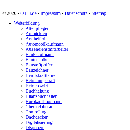
Zerspanungsmechaniker
Zollbeamter
© 2026 •
OTTI.de
•
Impressum
•
Datenschutz
•
Sitemap
Zweiradmechaniker
Weiterbildung
Altenpfleger
Architekten
Arzthelferin
Automobilkaufmann
Außendienstmitarbeiter
Bankkaufmann
Bautechniker
Baustoffprüfer
Bauzeichner
Berufskraftfahrer
Betreuungskraft
Betriebswirt
Buchhaltung
Bilanzbuchhalter
Bürokauffrau/mann
Chemielaborant
Controlling
Dachdecker
Digitalisierung
Disponent