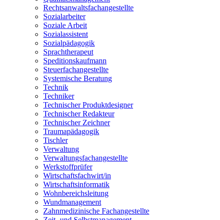
Rechtsanwaltsfachangestellte
Sozialarbeiter
Soziale Arbeit
Sozialassistent
Sozialpädagogik
Sprachtherapeut
Speditionskaufmann
Steuerfachangestellte
Systemische Beratung
Technik
Techniker
Technischer Produktdesigner
Technischer Redakteur
Technischer Zeichner
Traumapädagogik
Tischler
Verwaltung
Verwaltungsfachangestellte
Werkstoffprüfer
Wirtschaftsfachwirt/in
Wirtschaftsinformatik
Wohnbereichsleitung
Wundmanagement
Zahnmedizinische Fachangestellte
Zeit- und Selbstmanagement