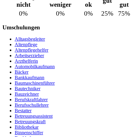
gut
nicht
weniger
ok
gut
0%
0%
0%
25%
75%
Umschulungen
Alltagsbegleiter
Altenpflege
Altenpflegehelfer
Arbeitserzieher
Arzthelferin
Automobilkaufmann
Bäcker
Bankkaufmann
Baumaschinenführer
Bautechniker
Bauzeichner
Berufskraftfahrer
Berufsschullehrer
Bestatter
Betreuungsassistent
Betreuungskraft
Bibliothekar
Binnenschiffer