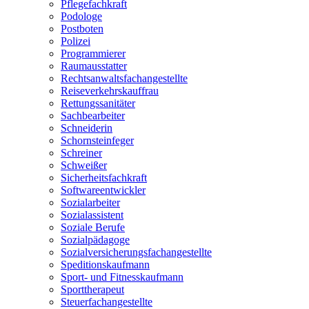
Pflegefachkraft
Podologe
Postboten
Polizei
Programmierer
Raumausstatter
Rechtsanwaltsfachangestellte
Reiseverkehrskauffrau
Rettungssanitäter
Sachbearbeiter
Schneiderin
Schornsteinfeger
Schreiner
Schweißer
Sicherheitsfachkraft
Softwareentwickler
Sozialarbeiter
Sozialassistent
Soziale Berufe
Sozialpädagoge
Sozialversicherungsfachangestellte
Speditionskaufmann
Sport- und Fitnesskaufmann
Sporttherapeut
Steuerfachangestellte