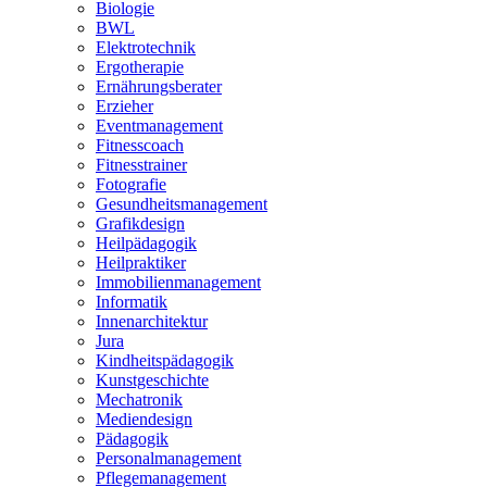
Biologie
BWL
Elektrotechnik
Ergotherapie
Ernährungsberater
Erzieher
Eventmanagement
Fitnesscoach
Fitnesstrainer
Fotografie
Gesundheitsmanagement
Grafikdesign
Heilpädagogik
Heilpraktiker
Immobilienmanagement
Informatik
Innenarchitektur
Jura
Kindheitspädagogik
Kunstgeschichte
Mechatronik
Mediendesign
Pädagogik
Personalmanagement
Pflegemanagement