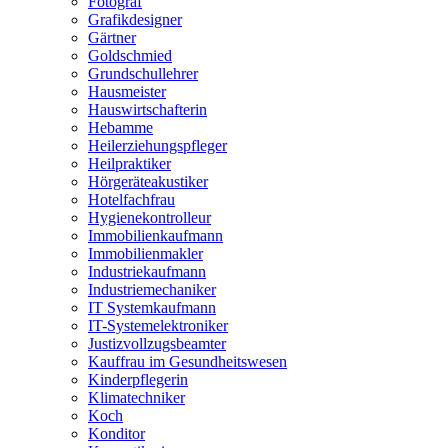
Fotograf
Grafikdesigner
Gärtner
Goldschmied
Grundschullehrer
Hausmeister
Hauswirtschafterin
Hebamme
Heilerziehungspfleger
Heilpraktiker
Hörgeräteakustiker
Hotelfachfrau
Hygienekontrolleur
Immobilienkaufmann
Immobilienmakler
Industriekaufmann
Industriemechaniker
IT Systemkaufmann
IT-Systemelektroniker
Justizvollzugsbeamter
Kauffrau im Gesundheitswesen
Kinderpflegerin
Klimatechniker
Koch
Konditor