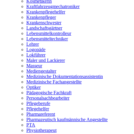
Kosmetikerin
Kraftfahrzeugmechatroniker
Krankenpflegehelfer
Krankenpfleger
Krankenschwester
Landschaftsgärtner
Lebensmittelkontrolleur
Lebensmitteltechniker
Lehrer
Logopäde
Lokführer
Maler und Lackierer
Masseur
Mediengestalter
Medizinische Dokumentationsassistentin
Medizinische Fachangestellte
Optiker
Pädagogische Fachkraft
Personalsachbearbeiter
Pflegeberufe
Pflegehelfer
Pharmareferent
Pharmazeutisch kaufmännische Angestellte
PTA
Physiotherapeut