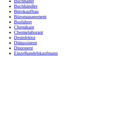
Buchhalter
Buchhändler
Bürokauffrau
Büromanagement
Busfahrer
Chemikant
Chemielaborant
Desinfektor
Diätassistent
Disponent
Einzelhandelskaufmann
Elektroniker
Entspannungstherapeut
Ergotherapeut
Ernährungsberater
Erzieher
Fachinformatiker
Fachinformatiker Anwendungsentwicklung
Fachinformatiker Systemintegration
Fachkraft für Lagerlogistik
Fachlagerist
Fahrlehrer
Fahrzeuglackierer
Familientherapeut
Fitnesstrainer