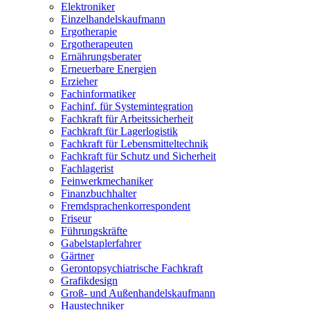
Elektroniker
Einzelhandelskaufmann
Ergotherapie
Ergotherapeuten
Ernährungsberater
Erneuerbare Energien
Erzieher
Fachinformatiker
Fachinf. für Systemintegration
Fachkraft für Arbeitssicherheit
Fachkraft für Lagerlogistik
Fachkraft für Lebensmitteltechnik
Fachkraft für Schutz und Sicherheit
Fachlagerist
Feinwerkmechaniker
Finanzbuchhalter
Fremdsprachenkorrespondent
Friseur
Führungskräfte
Gabelstaplerfahrer
Gärtner
Gerontopsychiatrische Fachkraft
Grafikdesign
Groß- und Außenhandelskaufmann
Haustechniker