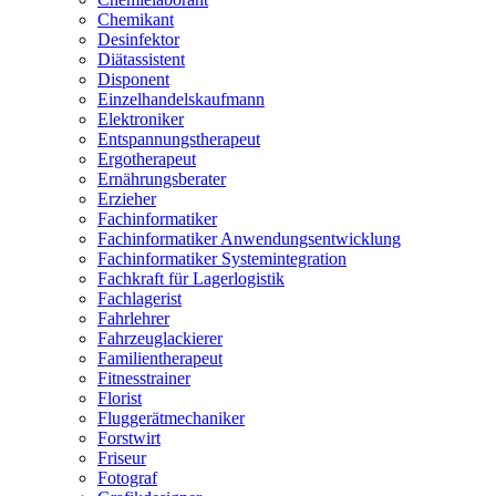
Chemikant
Desinfektor
Diätassistent
Disponent
Einzelhandelskaufmann
Elektroniker
Entspannungstherapeut
Ergotherapeut
Ernährungsberater
Erzieher
Fachinformatiker
Fachinformatiker Anwendungsentwicklung
Fachinformatiker Systemintegration
Fachkraft für Lagerlogistik
Fachlagerist
Fahrlehrer
Fahrzeuglackierer
Familientherapeut
Fitnesstrainer
Florist
Fluggerätmechaniker
Forstwirt
Friseur
Fotograf