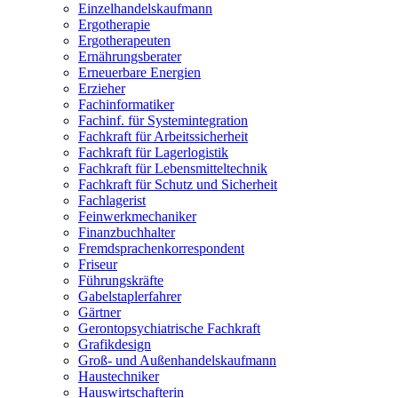
Einzelhandelskaufmann
Ergotherapie
Ergotherapeuten
Ernährungsberater
Erneuerbare Energien
Erzieher
Fachinformatiker
Fachinf. für Systemintegration
Fachkraft für Arbeitssicherheit
Fachkraft für Lagerlogistik
Fachkraft für Lebensmitteltechnik
Fachkraft für Schutz und Sicherheit
Fachlagerist
Feinwerkmechaniker
Finanzbuchhalter
Fremdsprachenkorrespondent
Friseur
Führungskräfte
Gabelstaplerfahrer
Gärtner
Gerontopsychiatrische Fachkraft
Grafikdesign
Groß- und Außenhandelskaufmann
Haustechniker
Hauswirtschafterin