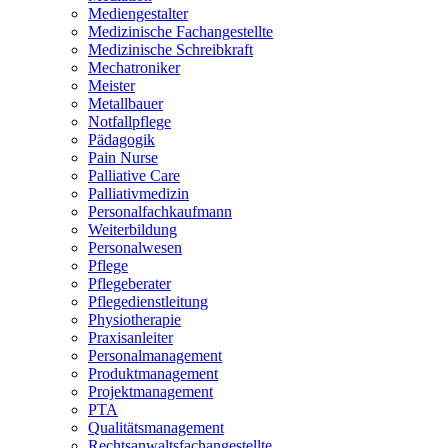
Mediengestalter
Medizinische Fachangestellte
Medizinische Schreibkraft
Mechatroniker
Meister
Metallbauer
Notfallpflege
Pädagogik
Pain Nurse
Palliative Care
Palliativmedizin
Personalfachkaufmann
Weiterbildung
Personalwesen
Pflege
Pflegeberater
Pflegedienstleitung
Physiotherapie
Praxisanleiter
Personalmanagement
Produktmanagement
Projektmanagement
PTA
Qualitätsmanagement
Rechtsanwaltsfachangestellte