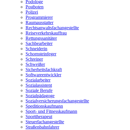
Podologe
Postboten
Polizei
Programmierer
Raumausstatter
Rechtsanwaltsfachangestellte
Reiseverkehrskauffrau
Rettungssanitäter
Sachbearbeiter
Schneiderin
Schornsteinfeger
Schreiner
Schweißer
Sicherheitsfachkraft
Softwareentwickler
Sozialarbeiter
Sozialassistent
Soziale Berufe
Sozialpädagoge
Sozialversicherungsfachangestellte
Speditionskaufmann
Sport- und Fitnesskaufmann
Sporttherapeut
Steuerfachangestellte
Straßenbahnfahrer