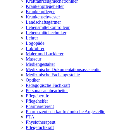
Kraftfahrzeugmechatroniker
Krankenpflegehelfer
Krankenpfleger
Krankenschwester
Landschaftsgärtner
Lebensmittelkontrolleur
Lebensmitteltechniker
Lehrer
Logopäde
Lokführer
Maler und Lackierer
Masseur
Mediengestalter
Medizinische Dokumentationsassistentin
Medizinische Fachangestellte
Optiker
Pädagogische Fachkraft
Personalsachbearbeiter
Pflegeberufe
Pflegehelfer
Pharmareferent
Pharmazeutisch kaufmännische Angestellte
PTA
Physiotherapeut
Pflegefachkraft