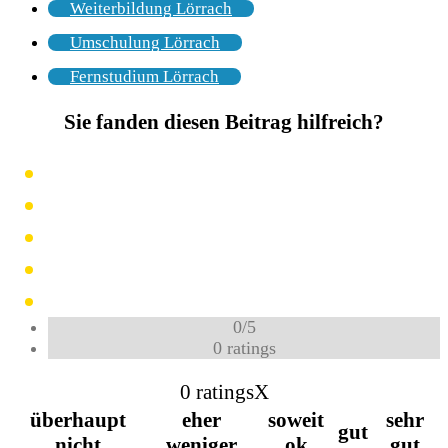
Weiterbildung Lörrach
Umschulung Lörrach
Fernstudium Lörrach
Sie fanden diesen Beitrag hilfreich?
0
/
5
0
ratings
0 ratings
X
überhaupt
eher
soweit
sehr
gut
nicht
weniger
ok
gut