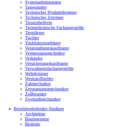
Systemadministrator
Tagesmutter
Technischer Produktdesigner
Technischer Zeichner
Tierarzthelferin
Tiermedizinische Fachangestellte
Tierpfleger
Tischler
Triebfahrzeugführer
Veranstaltungskaufmann
Vermessungstechniker
Verkäufer
Versicherungskaufmann
Verwaltungsfachangestellte
Webdesigner
Werkstoffprüfer
Zahntechniker
Zerspanungsmechaniker
Zollbeamter
Zweiradmechaniker
Berufsbegleitendes Studium
Architektur
Bauingenieur
Biologie