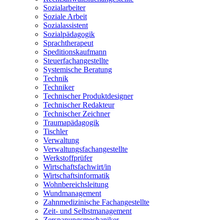
Sozialarbeiter
Soziale Arbeit
Sozialassistent
Sozialpädagogik
Sprachtherapeut
Speditionskaufmann
Steuerfachangestellte
Systemische Beratung
Technik
Techniker
Technischer Produktdesigner
Technischer Redakteur
Technischer Zeichner
Traumapädagogik
Tischler
Verwaltung
Verwaltungsfachangestellte
Werkstoffprüfer
Wirtschaftsfachwirt/in
Wirtschaftsinformatik
Wohnbereichsleitung
Wundmanagement
Zahnmedizinische Fachangestellte
Zeit- und Selbstmanagement
Zerspanungsmechaniker