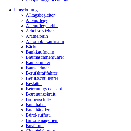
Umschulung
Alltagsbegleiter
Altenpflege
Altenpflegehelfer
Arbeitserzieher
Arzthelferin
Automobilkaufmann
Bäcker
Bankkaufmann
Baumaschinenführer
Bautechniker
Bauzeichner
Berufskraftfahrer
Berufsschullehrer
Bestatter
Betreuungsassistent
Betreuungskraft
Binnenschiffer
Buchhalter
Buchhändler
Bürokauffrau
Büromanagement
Busfahrer
Chemielaborant