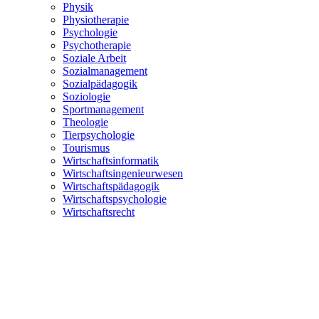
Physik
Physiotherapie
Psychologie
Psychotherapie
Soziale Arbeit
Sozialmanagement
Sozialpädagogik
Soziologie
Sportmanagement
Theologie
Tierpsychologie
Tourismus
Wirtschaftsinformatik
Wirtschaftsingenieurwesen
Wirtschaftspädagogik
Wirtschaftspsychologie
Wirtschaftsrecht