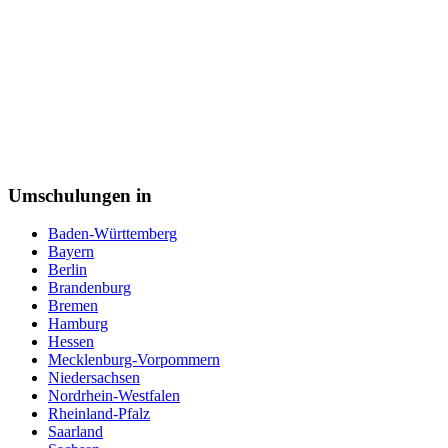
Pflegefachkraft
Pflegehelfer
Pharmareferent
Pharmazeutisch kaufmännische Angestellte
Pharmazeutisch-technischer Assistent (PTA)
Physiotherapeut
Podologe
Polizei
Postbote
Programmierer
Psychotherapeut
Umschulungen in
Raumausstatter
Rechtsanwaltsfachangestellte
Baden-Württemberg
Reiseverkehrskauffrau
Bayern
Rettungssanitäter
Berlin
Sachbearbeiter
Brandenburg
Schneiderin
Bremen
Schornsteinfeger
Hamburg
Schreiner
Hessen
Schweißer
Mecklenburg-Vorpommern
Sicherheitsfachkraft
Niedersachsen
Straßenbahnfahrer
Nordrhein-Westfalen
Softwareentwickler
Rheinland-Pfalz
Sozialarbeiter
Saarland
Sozialassistent