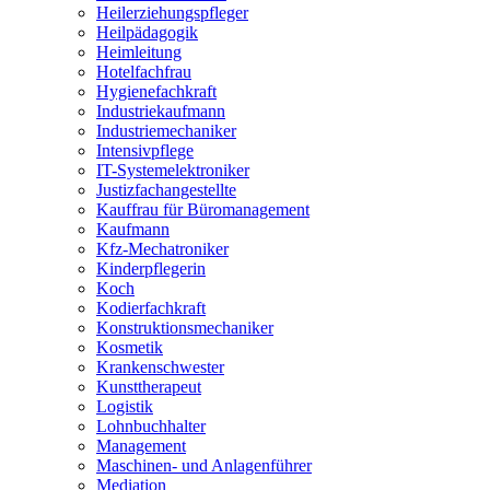
Heilerziehungspfleger
Heilpädagogik
Heimleitung
Hotelfachfrau
Hygienefachkraft
Industriekaufmann
Industriemechaniker
Intensivpflege
IT-Systemelektroniker
Justizfachangestellte
Kauffrau für Büromanagement
Kaufmann
Kfz-Mechatroniker
Kinderpflegerin
Koch
Kodierfachkraft
Konstruktionsmechaniker
Kosmetik
Krankenschwester
Kunsttherapeut
Logistik
Lohnbuchhalter
Management
Maschinen- und Anlagenführer
Mediation