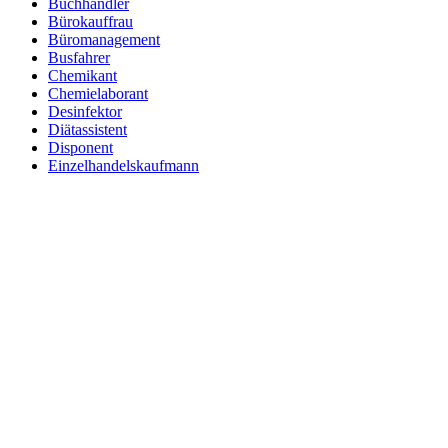
Buchhändler
Bürokauffrau
Büromanagement
Busfahrer
Chemikant
Chemielaborant
Desinfektor
Diätassistent
Disponent
Einzelhandelskaufmann
Elektroniker
Entspannungstherapeut
Ergotherapeut
Ernährungsberater
Erzieher
Fachinformatiker
Fachinformatiker Anwendungsentwicklung
Fachinformatiker Systemintegration
Fachkraft für Lagerlogistik
Fachlagerist
Fahrlehrer
Fahrzeuglackierer
Familientherapeut
Fitnesstrainer
Florist