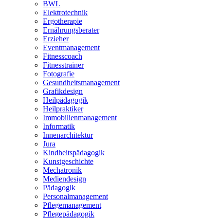
BWL
Elektrotechnik
Ergotherapie
Ernährungsberater
Erzieher
Eventmanagement
Fitnesscoach
Fitnesstrainer
Fotografie
Gesundheitsmanagement
Grafikdesign
Heilpädagogik
Heilpraktiker
Immobilienmanagement
Informatik
Innenarchitektur
Jura
Kindheitspädagogik
Kunstgeschichte
Mechatronik
Mediendesign
Pädagogik
Personalmanagement
Pflegemanagement
Pflegepädagogik