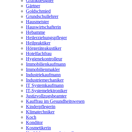
Grafikdesigner
Gärtner
Goldschmied
Grundschullehrer
Hausmeister
Hauswirtschafterin
Hebamme
Heilerziehungspfleger
Heilpraktiker
Hörgeräteakustiker
Hotelfachfrau
Hygienekontrolleur
Immobilienkaufmann
Immobilienmakler
Industriekaufmann
Industriemechaniker
IT Systemkaufmann
IT-Systemelektroniker
Justizvollzugsbeamter
Kauffrau im Gesundheitswesen
Kinderpflegerin
Klimatechniker
Koch
Konditor
Kosmetikerin