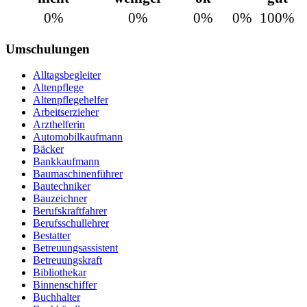
0%
0%
0%
0%
100%
Umschulungen
Alltagsbegleiter
Altenpflege
Altenpflegehelfer
Arbeitserzieher
Arzthelferin
Automobilkaufmann
Bäcker
Bankkaufmann
Baumaschinenführer
Bautechniker
Bauzeichner
Berufskraftfahrer
Berufsschullehrer
Bestatter
Betreuungsassistent
Betreuungskraft
Bibliothekar
Binnenschiffer
Buchhalter