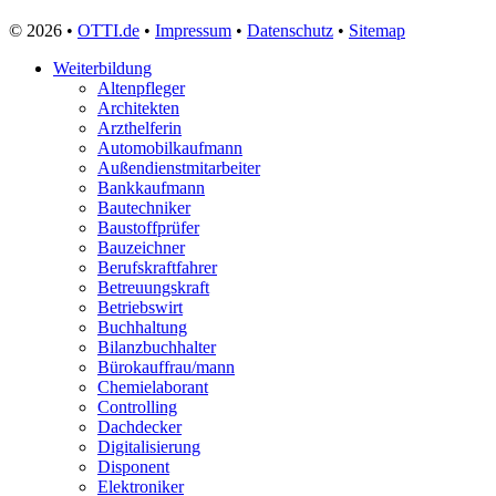
Zollbeamter
© 2026 •
OTTI.de
•
Impressum
•
Datenschutz
•
Sitemap
Zweiradmechaniker
Weiterbildung
Altenpfleger
Architekten
Arzthelferin
Automobilkaufmann
Außendienstmitarbeiter
Bankkaufmann
Bautechniker
Baustoffprüfer
Bauzeichner
Berufskraftfahrer
Betreuungskraft
Betriebswirt
Buchhaltung
Bilanzbuchhalter
Bürokauffrau/mann
Chemielaborant
Controlling
Dachdecker
Digitalisierung
Disponent
Elektroniker