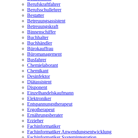
Berufskraftfahrer
Berufsschullehrer
Bestatter
Betreuungsassistent
Betreuungskraft
Binnenschiffer
Buchhalter
Buchhändler
Bürokauffrau
Büromanagement
Busfahrer
Chemielaborant
Chemikant
Desinfektor
Diätassistent
Disponent
Einzelhandelskaufmann
Elektroniker
Entspannungstherapeut
Ergotherapeut
Ernährungsberater
Erzieher
Fachinformatiker
Fachinformatiker Anwendungsentwicklung
Fachinformatiker Systemintegration