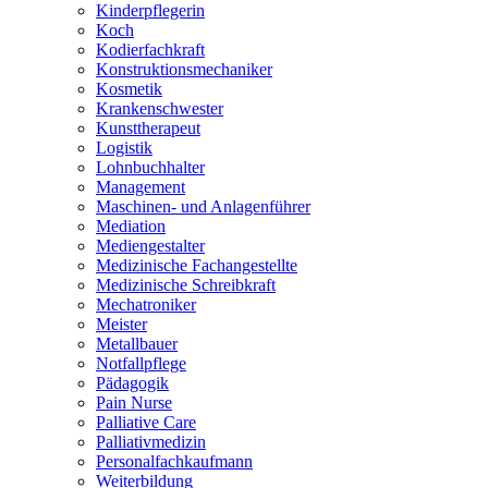
Kinderpflegerin
Koch
Kodierfachkraft
Konstruktionsmechaniker
Kosmetik
Krankenschwester
Kunsttherapeut
Logistik
Lohnbuchhalter
Management
Maschinen- und Anlagenführer
Mediation
Mediengestalter
Medizinische Fachangestellte
Medizinische Schreibkraft
Mechatroniker
Meister
Metallbauer
Notfallpflege
Pädagogik
Pain Nurse
Palliative Care
Palliativmedizin
Personalfachkaufmann
Weiterbildung