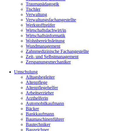
Traumapädagogik
Tischler
Verwaltung
Verwaltungsfachangestellte
Werkstoffprüfer
Wirtschaftsfachwirt/in
Wirtschaftsinformatik
Wohnbereichsleitung
Wundmanagement
Zahnmedizinische Fachangestellte
Zeit- und Selbstmanagement
Zerspanungsmechaniker
Umschulung
Alltagsbegleiter
Altenpflege
Altenpflegehelfer
Arbeitserzieher
Arzthelferin
Automobilkaufmann
Bäcker
Bankkaufmann
Baumaschinenführer
Bautechniker
Bauzeichner