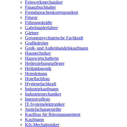
Feinwerkmechaniker
Finanzbuchhalter
Fremdsprachenkorrespondent
Friseur
Führungskräfte
Gabelstaplerfahrer
Gärtner
Gerontopsychiatrische Fachkraft
Grafikdesign
Groß- und Außenhandelskaufmann
Haustechniker
Hauswirtschafterin
Heilerziehungspfleger
Heilpädagogik
Heimleitung
Hotelfachfrau
Hygienefachkraft
Industriekaufmann
Industriemechaniker
Intensivpflege
IT-Systemelektroniker
Justizfachangestellte
Kauffrau für Büromanagement
Kaufmann
Kfz-Mechatroniker