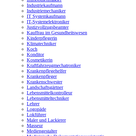
Industriekaufmann
Industriemechaniker
IT Systemkaufmann
IT-Systemelektroniker
Justizvollzugsbeamter
Kauffrau im Gesundheitswesen
Kinderpflegerin
Klimatechniker
Koch
Konditor
Kosmetikerin
Kraftfahrzeugmechatroniker
Krankenpflegehelfer
Krankenpfleger
Krankenschwester
Landschaftsgärtner
Lebensmittelkontrolleur
Lebensmitteltechniker
Lehrer
Logopäde
Lokführer
Maler und Lackierer
Masseur
Mediengestalter