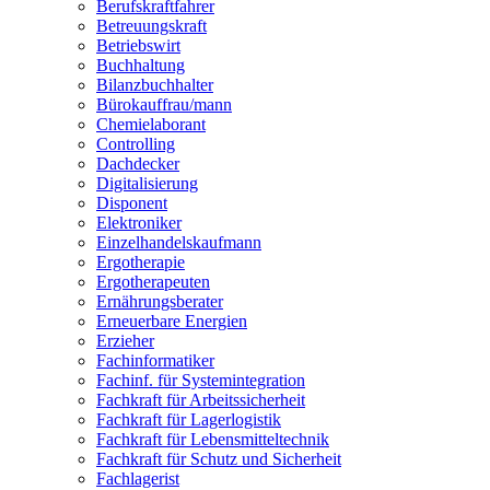
Berufskraftfahrer
Betreuungskraft
Betriebswirt
Buchhaltung
Bilanzbuchhalter
Bürokauffrau/mann
Chemielaborant
Controlling
Dachdecker
Digitalisierung
Disponent
Elektroniker
Einzelhandelskaufmann
Ergotherapie
Ergotherapeuten
Ernährungsberater
Erneuerbare Energien
Erzieher
Fachinformatiker
Fachinf. für Systemintegration
Fachkraft für Arbeitssicherheit
Fachkraft für Lagerlogistik
Fachkraft für Lebensmitteltechnik
Fachkraft für Schutz und Sicherheit
Fachlagerist