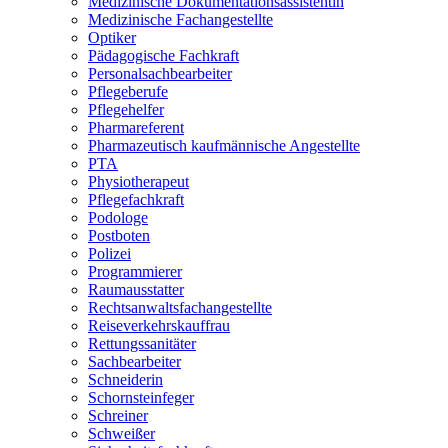
Medizinische Dokumentationsassistentin
Medizinische Fachangestellte
Optiker
Pädagogische Fachkraft
Personalsachbearbeiter
Pflegeberufe
Pflegehelfer
Pharmareferent
Pharmazeutisch kaufmännische Angestellte
PTA
Physiotherapeut
Pflegefachkraft
Podologe
Postboten
Polizei
Programmierer
Raumausstatter
Rechtsanwaltsfachangestellte
Reiseverkehrskauffrau
Rettungssanitäter
Sachbearbeiter
Schneiderin
Schornsteinfeger
Schreiner
Schweißer