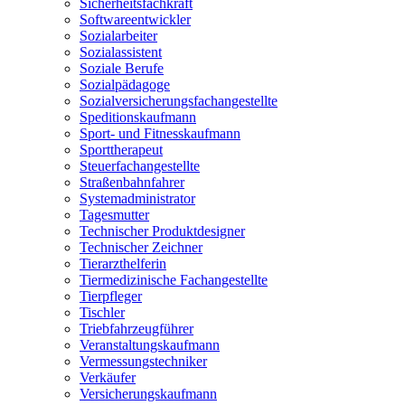
Sicherheitsfachkraft
Softwareentwickler
Sozialarbeiter
Sozialassistent
Soziale Berufe
Sozialpädagoge
Sozialversicherungsfachangestellte
Speditionskaufmann
Sport- und Fitnesskaufmann
Sporttherapeut
Steuerfachangestellte
Straßenbahnfahrer
Systemadministrator
Tagesmutter
Technischer Produktdesigner
Technischer Zeichner
Tierarzthelferin
Tiermedizinische Fachangestellte
Tierpfleger
Tischler
Triebfahrzeugführer
Veranstaltungskaufmann
Vermessungstechniker
Verkäufer
Versicherungskaufmann