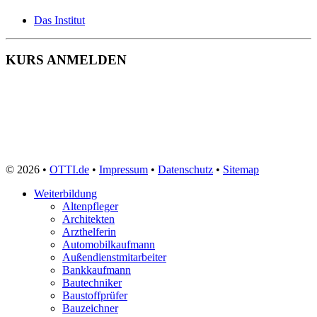
Das Institut
KURS ANMELDEN
© 2026 •
OTTI.de
•
Impressum
•
Datenschutz
•
Sitemap
Weiterbildung
Altenpfleger
Architekten
Arzthelferin
Automobilkaufmann
Außendienstmitarbeiter
Bankkaufmann
Bautechniker
Baustoffprüfer
Bauzeichner