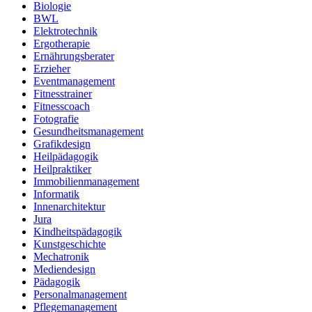
Biologie
BWL
Elektrotechnik
Ergotherapie
Ernährungsberater
Erzieher
Eventmanagement
Fitnesstrainer
Fitnesscoach
Fotografie
Gesundheitsmanagement
Grafikdesign
Heilpädagogik
Heilpraktiker
Immobilienmanagement
Informatik
Innenarchitektur
Jura
Kindheitspädagogik
Kunstgeschichte
Mechatronik
Mediendesign
Pädagogik
Personalmanagement
Pflegemanagement