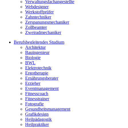
Verwaltungsfachangestellte
Webdesigner
Werkstoffprüfer
Zahntechniker
Zerspanungsmechaniker
Zollbeamter
Zweiradmechaniker
Berufsbegleitendes Studium
Architektur
Bauingenieur
Biologie
BWL
Elektrotechnik
Ergotherapie
Ernährungsberater
Erzieher
Eventmanagement
Fitnesscoach
Fitnesstrainer
Fotografie
Gesundheitsmanagement
Grafikdesign
Heilpädagogik
Heilpraktiker