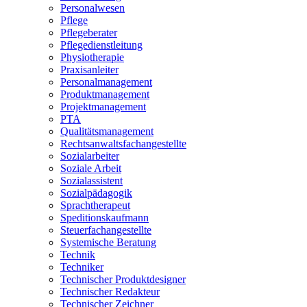
Personalwesen
Pflege
Pflegeberater
Pflegedienstleitung
Physiotherapie
Praxisanleiter
Personalmanagement
Produktmanagement
Projektmanagement
PTA
Qualitätsmanagement
Rechtsanwaltsfachangestellte
Sozialarbeiter
Soziale Arbeit
Sozialassistent
Sozialpädagogik
Sprachtherapeut
Speditionskaufmann
Steuerfachangestellte
Systemische Beratung
Technik
Techniker
Technischer Produktdesigner
Technischer Redakteur
Technischer Zeichner