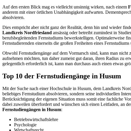
Auf den ersten Blick mag es vielleicht unsinnig wirken, nach einem
F
anderem mit einer örtlichen Unabhängigkeit aufwarten. Dementsprech
absolvieren.
Dies entspricht aber nicht ganz der Realität, denn hin und wieder fin
Landkreis Nordfriesland
ansässig oder betreibt zumindest in Studi
berufsbegleitenden Fernstudiums bewerkstelligen. Optimalerweise fi
Fernstudierenden einerseits die großen Freiheiten eines Fernstudiums 
Obwohl Fernstudiengänge auf dem Vormarsch sind, kann man nicht z
aufnehmen möchten, tun daher zumeist gut daran, ihren Radius zu er
gelegentlich erforderlich ist, kann man durchaus auch einen etwas g
Top 10 der Fernstudiengänge in Husum
Mit der Suche nach einer Hochschule in Husum, dem Landkreis Nordfr
beliebiges Fernstudium absolvieren, sondern seine individuellen Inter
Berücksichtigung der eigenen Situation muss somit eine fachliche V
dabei zuweilen überfordert und wünschen sich einen Leitfaden, an de
Fernstudiengängen in Husum
:
Betriebswirtschaftslehre
Psychologie
Wirtschaftsrecht