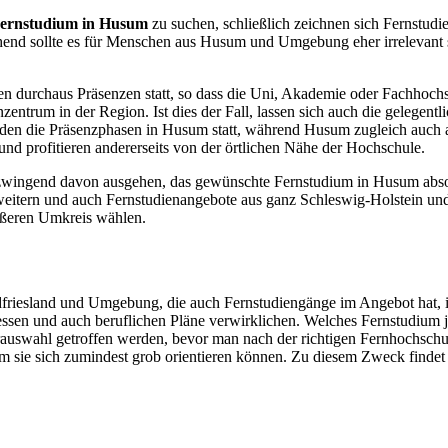
ernstudium in Husum
zu suchen, schließlich zeichnen sich Fernstudi
end sollte es für Menschen aus Husum und Umgebung eher irrelevant se
den durchaus Präsenzen statt, so dass die Uni, Akademie oder Fachhochsc
enzentrum in der Region. Ist dies der Fall, lassen sich auch die geleg
nden die Präsenzphasen in Husum statt, während Husum zugleich auch a
und profitieren andererseits von der örtlichen Nähe der Hochschule.
wingend davon ausgehen, das gewünschte Fernstudium in Husum absolv
weitern und auch Fernstudienangebote aus ganz Schleswig-Holstein und
rößeren Umkreis wählen.
iesland und Umgebung, die auch Fernstudiengänge im Angebot hat, ist 
essen und auch beruflichen Pläne verwirklichen. Welches Fernstudium je
orauswahl getroffen werden, bevor man nach der richtigen Fernhochsch
m sie sich zumindest grob orientieren können. Zu diesem Zweck findet