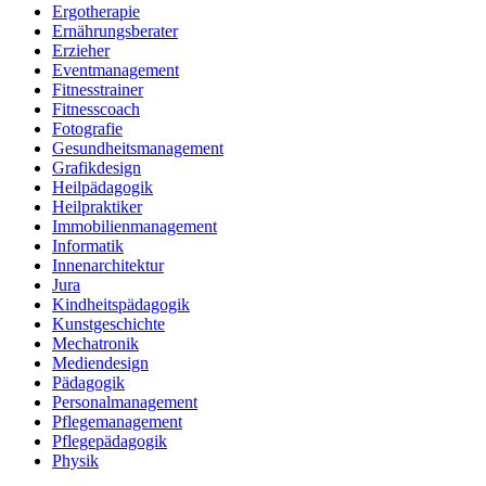
Ergotherapie
Ernährungsberater
Erzieher
Eventmanagement
Fitnesstrainer
Fitnesscoach
Fotografie
Gesundheitsmanagement
Grafikdesign
Heilpädagogik
Heilpraktiker
Immobilienmanagement
Informatik
Innenarchitektur
Jura
Kindheitspädagogik
Kunstgeschichte
Mechatronik
Mediendesign
Pädagogik
Personalmanagement
Pflegemanagement
Pflegepädagogik
Physik
Physiotherapie