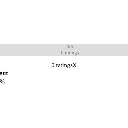
0
/
5
0
ratings
0 ratings
X
 gut
0%