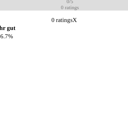
0
/
5
0
ratings
0 ratings
X
hr gut
66.7%