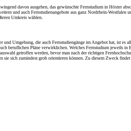
ingend davon ausgehen, das gewünschte Fernstudium in Höxter absolv
weitern und auch Fernstudienangebote aus ganz Nordrhein-Westfalen u
rößeren Umkreis wählen.
 und Umgebung, die auch Fernstudiengänge im Angebot hat, ist es alle
auch beruflichen Pläne verwirklichen. Welches Fernstudium jeweils in Be
rauswahl getroffen werden, bevor man nach der richtigen Fernhochschu
m sie sich zumindest grob orientieren können. Zu diesem Zweck findet