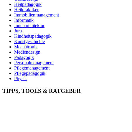
Heilpädagogik
Heilpraktiker
Immobilienmanagement
Informatik
Innenarchitektur
Jura
Kindheitspädagogik
Kunstgeschichte
Mechatronik
Mediendesign
Pädagogik
Personalmanagement
Pflegemanagement
Pflegepädagogik
Physik
Physiotherapie
Psychologie
TIPPS, TOOLS & RATGEBER
Psychotherapie
Soziale Arbeit
Sozialmanagement
Sozialpädagogik
Soziologie
Sportmanagement
Theologie
Tierpsychologie