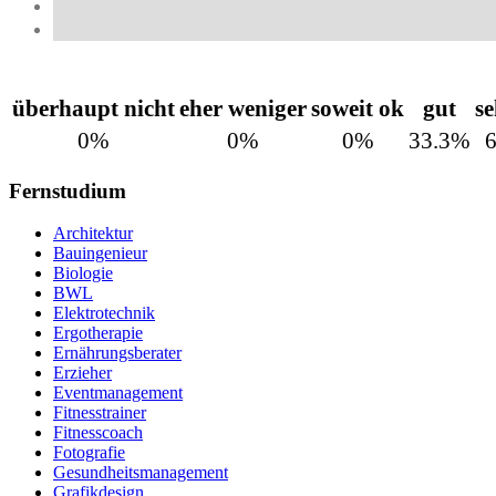
überhaupt nicht
eher weniger
soweit ok
gut
se
0%
0%
0%
33.3%
Fernstudium
Architektur
Bauingenieur
Biologie
BWL
Elektrotechnik
Ergotherapie
Ernährungsberater
Erzieher
Eventmanagement
Fitnesstrainer
Fitnesscoach
Fotografie
Gesundheitsmanagement
Grafikdesign