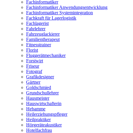
Fachinformatiker
Fachinformatiker Anwendungsentwicklung
Fachinformatiker Systemintegration
Fachkraft für Lagerlogistik
Fachlagerist
Fahrlehrer
Fahrzeuglackierer
Familientherapeut
Fitnesstrainer
Florist
Fluggerätmechaniker
Forstwirt
Friseur
Fotograf
Grafikdesigner
Gärtner
Goldschmied
Grundschullehrer
Hausmeister
Hauswirtschafterin
Hebamme
Heilerziehungspfleger
Heilpraktiker
Hörgeräteakustiker
Hotelfachfrau