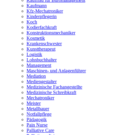
Kauffrau für Büromanagement
Kaufmann
Kfz-Mechatroniker
Kinderpflegerin
Koch
Kodierfachkraft
Konstruktionsmechaniker
Kosmetik
Krankenschwester
Kunsttherapeut
Logistik
Lohnbuchhalter
Management
Maschinen- und Anlagenführer
Mediation
Mediengestalter
Medizinische Fachangestellte
Medizinische Schreibkraft
Mechatroniker
Meister
Metallbauer
Notfallpflege
Pädagogik
Pain Nurse
Palliative Care