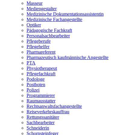
Masseur
Mediengestalter
Medizinische Dokumentationsassistentin
Medizinische Fachangestellte
Optiker
Pädagogische Fachkraft
Personalsachbearbeiter
Pflegeberufe
Pflegehelfer
Pharmareferent
Pharmazeutisch kaufmännische Angestellte
PTA
Physiotherapeut
Pflegefachkraft
Podologe
Postboten
Polizei
Programmierer
Raumausstatter
Rechtsanwaltsfachangestellte
Reiseverkehrskauffrau
Rettungssanitäter
Sachbearbeiter
Schneiderin
Schornsteinfeger