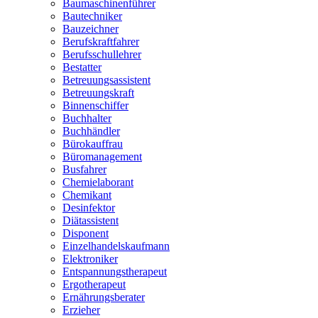
Baumaschinenführer
Bautechniker
Bauzeichner
Berufskraftfahrer
Berufsschullehrer
Bestatter
Betreuungsassistent
Betreuungskraft
Binnenschiffer
Buchhalter
Buchhändler
Bürokauffrau
Büromanagement
Busfahrer
Chemielaborant
Chemikant
Desinfektor
Diätassistent
Disponent
Einzelhandelskaufmann
Elektroniker
Entspannungstherapeut
Ergotherapeut
Ernährungsberater
Erzieher