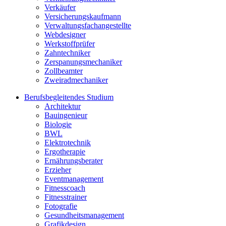
Verkäufer
Versicherungskaufmann
Verwaltungsfachangestellte
Webdesigner
Werkstoffprüfer
Zahntechniker
Zerspanungsmechaniker
Zollbeamter
Zweiradmechaniker
Berufsbegleitendes Studium
Architektur
Bauingenieur
Biologie
BWL
Elektrotechnik
Ergotherapie
Ernährungsberater
Erzieher
Eventmanagement
Fitnesscoach
Fitnesstrainer
Fotografie
Gesundheitsmanagement
Grafikdesign