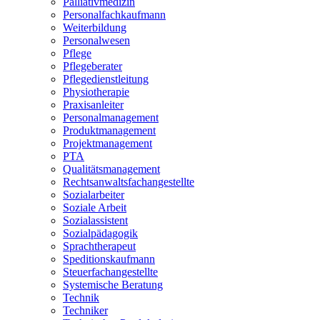
Palliativmedizin
Personalfachkaufmann
Weiterbildung
Personalwesen
Pflege
Pflegeberater
Pflegedienstleitung
Physiotherapie
Praxisanleiter
Personalmanagement
Produktmanagement
Projektmanagement
PTA
Qualitätsmanagement
Rechtsanwaltsfachangestellte
Sozialarbeiter
Soziale Arbeit
Sozialassistent
Sozialpädagogik
Sprachtherapeut
Speditionskaufmann
Steuerfachangestellte
Systemische Beratung
Technik
Techniker