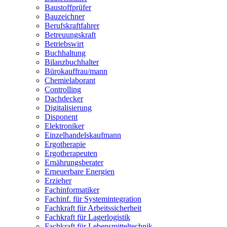
Baustoffprüfer
Bauzeichner
Berufskraftfahrer
Betreuungskraft
Betriebswirt
Buchhaltung
Bilanzbuchhalter
Bürokauffrau/mann
Chemielaborant
Controlling
Dachdecker
Digitalisierung
Disponent
Elektroniker
Einzelhandelskaufmann
Ergotherapie
Ergotherapeuten
Ernährungsberater
Erneuerbare Energien
Erzieher
Fachinformatiker
Fachinf. für Systemintegration
Fachkraft für Arbeitssicherheit
Fachkraft für Lagerlogistik
Fachkraft für Lebensmitteltechnik