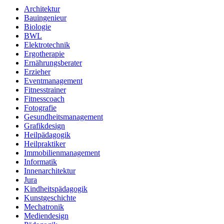
Architektur
Bauingenieur
Biologie
BWL
Elektrotechnik
Ergotherapie
Ernährungsberater
Erzieher
Eventmanagement
Fitnesstrainer
Fitnesscoach
Fotografie
Gesundheitsmanagement
Grafikdesign
Heilpädagogik
Heilpraktiker
Immobilienmanagement
Informatik
Innenarchitektur
Jura
Kindheitspädagogik
Kunstgeschichte
Mechatronik
Mediendesign