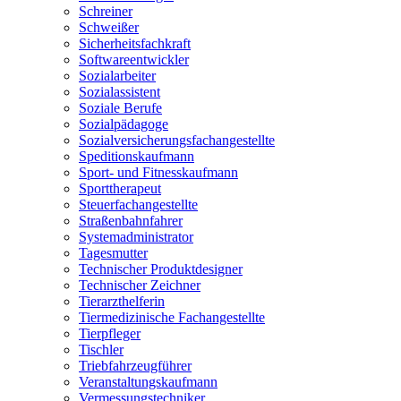
Schreiner
Schweißer
Sicherheitsfachkraft
Softwareentwickler
Sozialarbeiter
Sozialassistent
Soziale Berufe
Sozialpädagoge
Sozialversicherungsfachangestellte
Speditionskaufmann
Sport- und Fitnesskaufmann
Sporttherapeut
Steuerfachangestellte
Straßenbahnfahrer
Systemadministrator
Tagesmutter
Technischer Produktdesigner
Technischer Zeichner
Tierarzthelferin
Tiermedizinische Fachangestellte
Tierpfleger
Tischler
Triebfahrzeugführer
Veranstaltungskaufmann
Vermessungstechniker