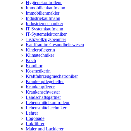
Hygienekontrolleur
Immobilienkaufmann
Immobilienmakler
Industriekaufmann
Industriemechaniker
IT Systemkaufmann
IT-Systemelektroniker
Justizvollzugsbeamter
Kauffrau im Gesundheitswesen
Kinderpflegerin
Klimatechniker
Koch
Konditor
Kosmetikerin
Kraftfahrzeugmechatroniker
Krankenpflegehelfer
Krankenpfleger
Krankenschwester
Landschaftsgärtner
Lebensmittelkontrolleur
Lebensmitteltechniker
Lehrer
Logopäde
Lokführer
Maler und Lackierer