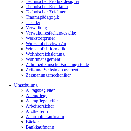
Technischer Produktdesigner
Technischer Redakteur
Technischer Zeichner
Traumapädagogik
Tischler
Verwaltung
Verwaltungsfachangestellte
Werkstoffprüfer
Wirtschaftsfachwirt/in
Wirtschaftsinformatik
Wohnbereichsleitung
Wundmanagement
Zahnmedizinische Fachangestellte
Zeit- und Selbstmanagement
Zerspanungsmechaniker
Umschulung
Alltagsbegleiter
Altenpflege
Altenpflegehelfer
Arbeitserzieher
Arzthelferin
Automobilkaufmann
Bäcker
Bankkaufmann