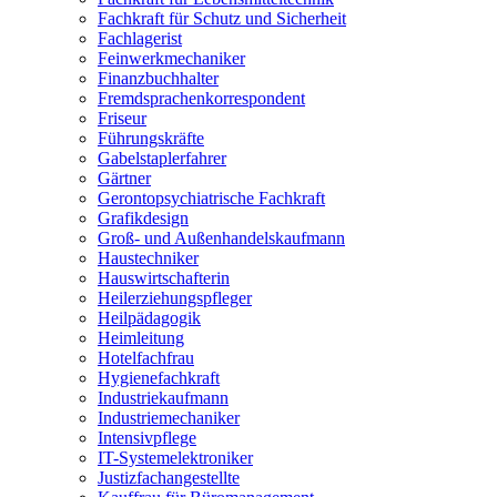
Fachkraft für Schutz und Sicherheit
Fachlagerist
Feinwerkmechaniker
Finanzbuchhalter
Fremdsprachenkorrespondent
Friseur
Führungskräfte
Gabelstaplerfahrer
Gärtner
Gerontopsychiatrische Fachkraft
Grafikdesign
Groß- und Außenhandelskaufmann
Haustechniker
Hauswirtschafterin
Heilerziehungspfleger
Heilpädagogik
Heimleitung
Hotelfachfrau
Hygienefachkraft
Industriekaufmann
Industriemechaniker
Intensivpflege
IT-Systemelektroniker
Justizfachangestellte