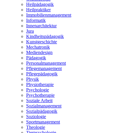
Heilpädagogik
Heilpraktiker
Immobilienmanagement
Informatik
Innenarchitektur
Jura
Kindheitspädagogik
Kunstgeschichte
Mechatronik
Mediendesign
Pädagogik
Personalmanagement
Pflegemanagement
Pflegepädagogik
Physik
Physiotherapie
Psychologie
Psychotherapie
Soziale Arbeit
Sozialmanagement
Sozialpädagogik
Soziologie
Sportmanagement
Theologie
Tierpsychologie