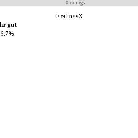
0
ratings
0 ratings
X
hr gut
66.7%