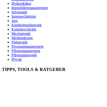
Heilpraktiker
Immobilienmanagement
Informatik
Innenarchitektur
Jura
Kindheitspädagogik
Kunstgeschichte
Mechatronik
Mediendesign
Pädagogik
Personalmanagement
Pflegemanagement
Pflegepädagogik
Physik
Physiotherapie
Psychologie
TIPPS, TOOLS & RATGEBER
Psychotherapie
Soziale Arbeit
Sozialmanagement
Sozialpädagogik
Soziologie
Sportmanagement
Theologie
Tierpsychologie
Tourismus