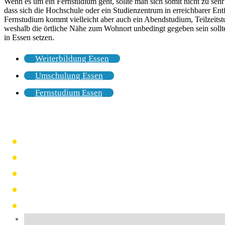
Wenn es um ein Fernstudium geht, sollte man sich somit nicht zu seh
dass sich die Hochschule oder ein Studienzentrum in erreichbarer Ent
Fernstudium kommt vielleicht aber auch ein Abendstudium, Teilzeits
weshalb die örtliche Nähe zum Wohnort unbedingt gegeben sein sollt
in Essen setzen.
Weiterbildung Essen
Umschulung Essen
Fernstudium Essen