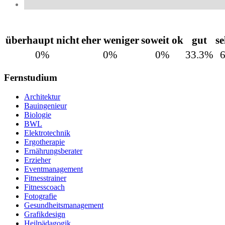
überhaupt nicht
eher weniger
soweit ok
gut
se
0%
0%
0%
33.3%
Fernstudium
Architektur
Bauingenieur
Biologie
BWL
Elektrotechnik
Ergotherapie
Ernährungsberater
Erzieher
Eventmanagement
Fitnesstrainer
Fitnesscoach
Fotografie
Gesundheitsmanagement
Grafikdesign
Heilpädagogik