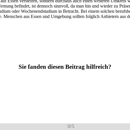
r auf Essen versteifen, sondern durchaus auch einen weiteren Umkreis 
fernung befindet, ist dennoch sinnvoll, da man hin und wieder zu Präs
tudium oder Wochenendstudium in Betracht. Bei einem solchen berufsb
e. Menschen aus Essen und Umgebung sollten folglich Anbietern aus d
Sie fanden diesen Beitrag hilfreich?
0
/
5