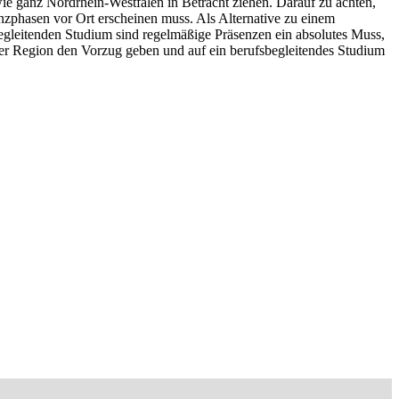
wie ganz Nordrhein-Westfalen in Betracht ziehen. Darauf zu achten,
enzphasen vor Ort erscheinen muss. Als Alternative zu einem
egleitenden Studium sind regelmäßige Präsenzen ein absolutes Muss,
er Region den Vorzug geben und auf ein berufsbegleitendes Studium