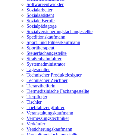
Softwareentwickler
Sozialarbeiter
Sozialassistent
Soziale Berufe
Sozialpädagoge
Sozialversicherungsfachangestellte
Speditionskaufmann
Sport- und Fitnesskaufmann
Sporttherapeut
Steuerfachangestellte
Straßenbahnfahrer
Systemadministrator
Tagesmutter
Technischer Produktdesigner
Technischer Zeichner
Tierarzthelferin
Tiermedizinische Fachangestellte
Tierpfleger
Tischler
Triebfahrzeugführer
Veranstaltungskaufmann
Vermessungstechniker
Verkäufer
Versicherungskaufmann
Verwaltungsfachangestellte