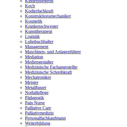
Kinderpflegerin
Koch
Kodierfachkraft
Konstruktionsmechaniker
Kosmetik
Krankenschwester
Kunsttherapeut
Logistik
Lohnbuchhalter
Management
Maschinen- und Anlagenführer
Mediation
Mediengestalter
Medizinische Fachangestellte
Medizinische Schreibkraft
Mechatroniker
Meister
Metallbauer
Notfallpflege
Pädagogik
Pain Nurse
Palliative Care
Palliativmedizin
Personalfachkaufmann
Weiterbildung