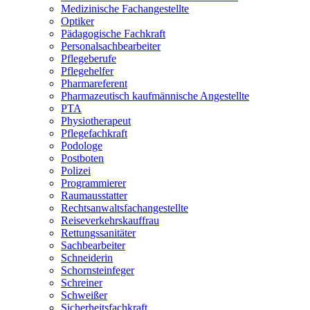
Medizinische Fachangestellte
Optiker
Pädagogische Fachkraft
Personalsachbearbeiter
Pflegeberufe
Pflegehelfer
Pharmareferent
Pharmazeutisch kaufmännische Angestellte
PTA
Physiotherapeut
Pflegefachkraft
Podologe
Postboten
Polizei
Programmierer
Raumausstatter
Rechtsanwaltsfachangestellte
Reiseverkehrskauffrau
Rettungssanitäter
Sachbearbeiter
Schneiderin
Schornsteinfeger
Schreiner
Schweißer
Sicherheitsfachkraft