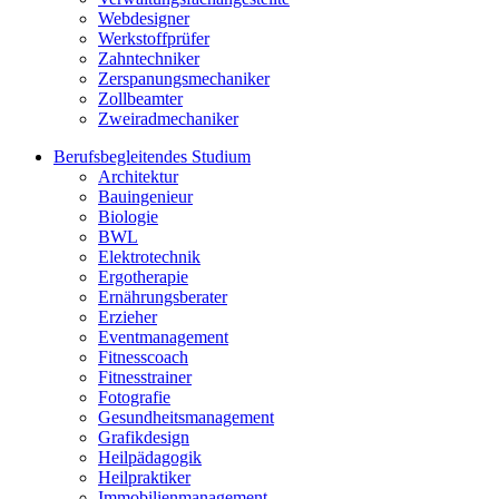
Webdesigner
Werkstoffprüfer
Zahntechniker
Zerspanungsmechaniker
Zollbeamter
Zweiradmechaniker
Berufsbegleitendes Studium
Architektur
Bauingenieur
Biologie
BWL
Elektrotechnik
Ergotherapie
Ernährungsberater
Erzieher
Eventmanagement
Fitnesscoach
Fitnesstrainer
Fotografie
Gesundheitsmanagement
Grafikdesign
Heilpädagogik
Heilpraktiker
Immobilienmanagement