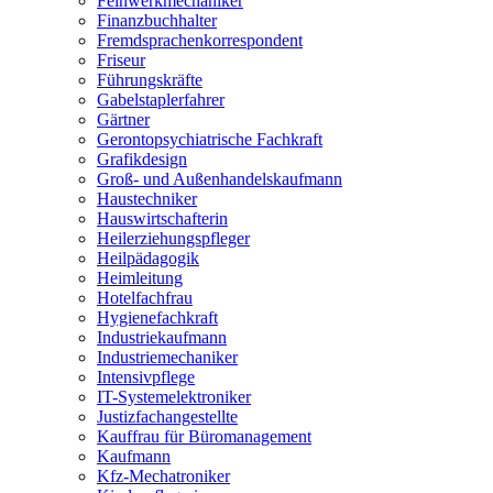
Feinwerkmechaniker
Finanzbuchhalter
Fremdsprachenkorrespondent
Friseur
Führungskräfte
Gabelstaplerfahrer
Gärtner
Gerontopsychiatrische Fachkraft
Grafikdesign
Groß- und Außenhandelskaufmann
Haustechniker
Hauswirtschafterin
Heilerziehungspfleger
Heilpädagogik
Heimleitung
Hotelfachfrau
Hygienefachkraft
Industriekaufmann
Industriemechaniker
Intensivpflege
IT-Systemelektroniker
Justizfachangestellte
Kauffrau für Büromanagement
Kaufmann
Kfz-Mechatroniker