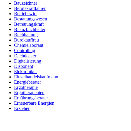
Bauzeichner
Berufskraftfahrer
Betriebswirt
Bestattungswesen
Betreuungskraft
Bilanzbuchhalter
Buchhaltung
Bürokauffrau
Chemielaborant
Controlling
Dachdecker
Digitalisierung
Disponent
Elektroniker
Einzelhandelskaufmann
Energieberater
Ergotherapie
Ergotherapeuten
Ernährungsberater
Erneuerbare Energien
Erzieher
Fachinformatiker
Fachinf. für Systemintegration
Fachkraft für Arbeitssicherheit
Fachkraft für Lagerlogistik