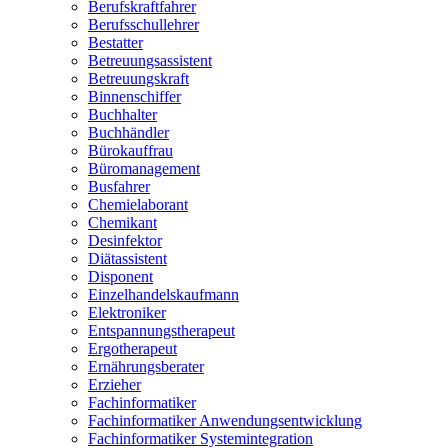
Berufskraftfahrer
Berufsschullehrer
Bestatter
Betreuungsassistent
Betreuungskraft
Binnenschiffer
Buchhalter
Buchhändler
Bürokauffrau
Büromanagement
Busfahrer
Chemielaborant
Chemikant
Desinfektor
Diätassistent
Disponent
Einzelhandelskaufmann
Elektroniker
Entspannungstherapeut
Ergotherapeut
Ernährungsberater
Erzieher
Fachinformatiker
Fachinformatiker Anwendungsentwicklung
Fachinformatiker Systemintegration