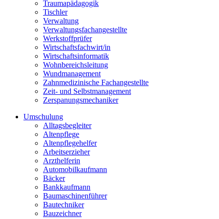
Traumapädagogik
Tischler
Verwaltung
Verwaltungsfachangestellte
Werkstoffprüfer
Wirtschaftsfachwirt/in
Wirtschaftsinformatik
Wohnbereichsleitung
Wundmanagement
Zahnmedizinische Fachangestellte
Zeit- und Selbstmanagement
Zerspanungsmechaniker
Umschulung
Alltagsbegleiter
Altenpflege
Altenpflegehelfer
Arbeitserzieher
Arzthelferin
Automobilkaufmann
Bäcker
Bankkaufmann
Baumaschinenführer
Bautechniker
Bauzeichner