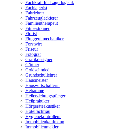
Fachkraft für Lagerlogistik
Fachlagerist
Fahrlehrer
Fahrzeuglackierer
Familientherapeut
Fitnesstrainer
Florist
Fluggerätmechaniker
Forstwirt
Friseur
Fotograf
Grafikdesigner
Gärtner
Goldschmied
Grundschullehrer
Hausmeister
Hauswirtschafterin
Hebamme
Heilerziehungspfleger
Heilpraktiker
Hörgeräteakustiker
Hotelfachfrau
Hygienekontrolleur
Immobilienkaufmann
Immobilienmakler