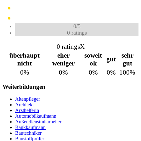
0
/
5
0
ratings
0 ratings
X
überhaupt
eher
soweit
sehr
gut
nicht
weniger
ok
gut
0%
0%
0%
0%
100%
Weiterbildungen
Altenpfleger
Architekt
Arzthelferin
Automobilkaufmann
Außendienstmitarbeiter
Bankkaufmann
Bautechniker
Baustoffprüfer