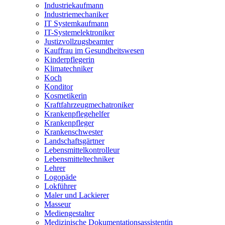
Industriekaufmann
Industriemechaniker
IT Systemkaufmann
IT-Systemelektroniker
Justizvollzugsbeamter
Kauffrau im Gesundheitswesen
Kinderpflegerin
Klimatechniker
Koch
Konditor
Kosmetikerin
Kraftfahrzeugmechatroniker
Krankenpflegehelfer
Krankenpfleger
Krankenschwester
Landschaftsgärtner
Lebensmittelkontrolleur
Lebensmitteltechniker
Lehrer
Logopäde
Lokführer
Maler und Lackierer
Masseur
Mediengestalter
Medizinische Dokumentationsassistentin