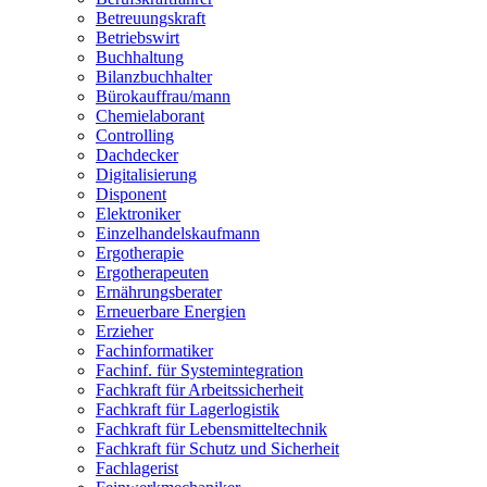
Betreuungskraft
Betriebswirt
Buchhaltung
Bilanzbuchhalter
Bürokauffrau/mann
Chemielaborant
Controlling
Dachdecker
Digitalisierung
Disponent
Elektroniker
Einzelhandelskaufmann
Ergotherapie
Ergotherapeuten
Ernährungsberater
Erneuerbare Energien
Erzieher
Fachinformatiker
Fachinf. für Systemintegration
Fachkraft für Arbeitssicherheit
Fachkraft für Lagerlogistik
Fachkraft für Lebensmitteltechnik
Fachkraft für Schutz und Sicherheit
Fachlagerist