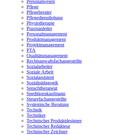
Personalwesen
Pflege
Pflegeberater
Pflegedienstleitung
Physiotherapie
Praxisanleiter
Personalmanagement
Produktmanagement
Projektmanagement
PTA
Qualitätsmanagement
Rechtsanwaltsfachangestellte
Sozialarbeiter
Soziale Arbeit
Sozialassistent
Sozialpädagogik
Sprachtherapeut
Speditionskaufmann
Steuerfachangestellte
Systemische Beratung
Technik
Techniker
Technischer Produktdesigner
Technischer Redakteur
Technischer Zeichner