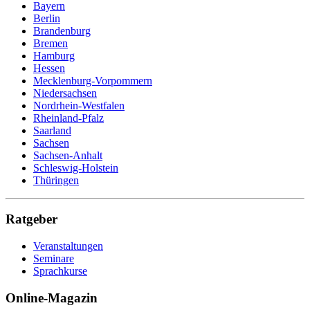
Verwaltung
Bayern
Verwaltungsfachangestellte
Berlin
Werkstoffprüfer
Brandenburg
Wirtschaftsfachwirt
Bremen
Wirtschaftsinformatik
Hamburg
Wohnbereichsleitung
Hessen
Wundmanagement
Mecklenburg-Vorpommern
Zahnmedizinische Fachangestellte
Niedersachsen
Zeit- und Selbstmanagement
Nordrhein-Westfalen
Zerspanungsmechaniker
Rheinland-Pfalz
Saarland
Sachsen
Sachsen-Anhalt
Schleswig-Holstein
Thüringen
Ratgeber
Veranstaltungen
Seminare
Sprachkurse
Online-Magazin