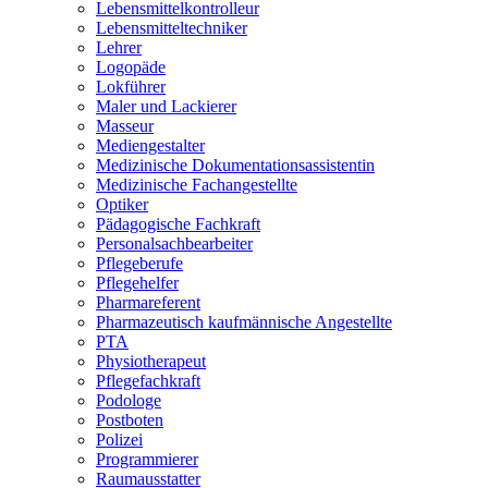
Lebensmittelkontrolleur
Lebensmitteltechniker
Lehrer
Logopäde
Lokführer
Maler und Lackierer
Masseur
Mediengestalter
Medizinische Dokumentationsassistentin
Medizinische Fachangestellte
Optiker
Pädagogische Fachkraft
Personalsachbearbeiter
Pflegeberufe
Pflegehelfer
Pharmareferent
Pharmazeutisch kaufmännische Angestellte
PTA
Physiotherapeut
Pflegefachkraft
Podologe
Postboten
Polizei
Programmierer
Raumausstatter