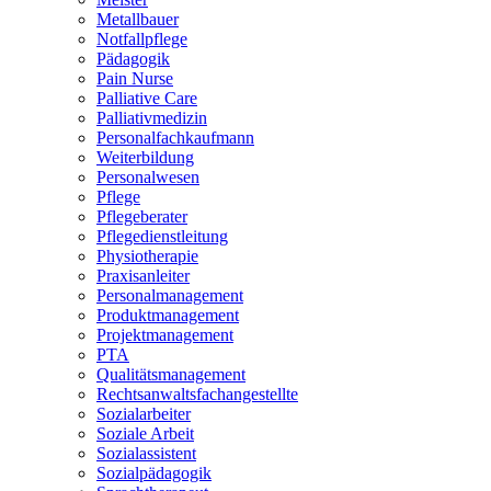
Metallbauer
Notfallpflege
Pädagogik
Pain Nurse
Palliative Care
Palliativmedizin
Personalfachkaufmann
Weiterbildung
Personalwesen
Pflege
Pflegeberater
Pflegedienstleitung
Physiotherapie
Praxisanleiter
Personalmanagement
Produktmanagement
Projektmanagement
PTA
Qualitätsmanagement
Rechtsanwaltsfachangestellte
Sozialarbeiter
Soziale Arbeit
Sozialassistent
Sozialpädagogik