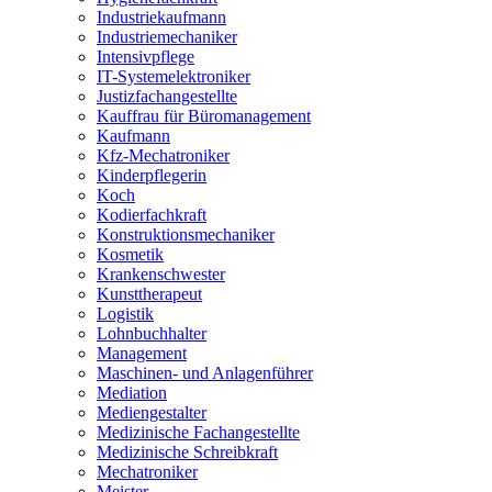
Industriekaufmann
Industriemechaniker
Intensivpflege
IT-Systemelektroniker
Justizfachangestellte
Kauffrau für Büromanagement
Kaufmann
Kfz-Mechatroniker
Kinderpflegerin
Koch
Kodierfachkraft
Konstruktionsmechaniker
Kosmetik
Krankenschwester
Kunsttherapeut
Logistik
Lohnbuchhalter
Management
Maschinen- und Anlagenführer
Mediation
Mediengestalter
Medizinische Fachangestellte
Medizinische Schreibkraft
Mechatroniker
Meister