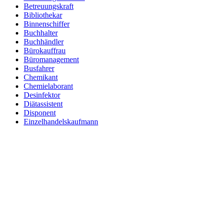
Betreuungskraft
Bibliothekar
Binnenschiffer
Buchhalter
Buchhändler
Bürokauffrau
Büromanagement
Busfahrer
Chemikant
Chemielaborant
Desinfektor
Diätassistent
Disponent
Einzelhandelskaufmann
Elektroniker
Entspannungstherapeut
Ergotherapeut
Ernährungsberater
Erzieher
Fachinformatiker
Fachinformatiker Anwendungsentwicklung
Fachinformatiker Systemintegration
Fachkraft für Lagerlogistik
Fachlagerist
Fahrlehrer