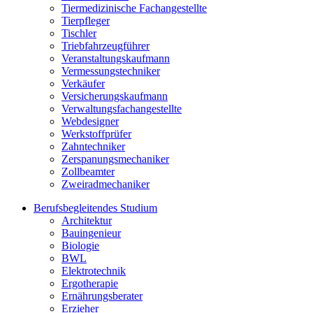
Tiermedizinische Fachangestellte
Tierpfleger
Tischler
Triebfahrzeugführer
Veranstaltungskaufmann
Vermessungstechniker
Verkäufer
Versicherungskaufmann
Verwaltungsfachangestellte
Webdesigner
Werkstoffprüfer
Zahntechniker
Zerspanungsmechaniker
Zollbeamter
Zweiradmechaniker
Berufsbegleitendes Studium
Architektur
Bauingenieur
Biologie
BWL
Elektrotechnik
Ergotherapie
Ernährungsberater
Erzieher