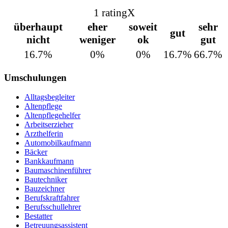
1 rating
X
überhaupt
eher
soweit
sehr
gut
nicht
weniger
ok
gut
16.7%
0%
0%
16.7%
66.7%
Umschulungen
Alltagsbegleiter
Altenpflege
Altenpflegehelfer
Arbeitserzieher
Arzthelferin
Automobilkaufmann
Bäcker
Bankkaufmann
Baumaschinenführer
Bautechniker
Bauzeichner
Berufskraftfahrer
Berufsschullehrer
Bestatter
Betreuungsassistent