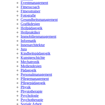
Eventmanagement
Fitnesscoach
Fitnesstrainer
Fotografie
Gesundheitsmanagement
Grafikdesign
Heilpädagogik
Heilpraktiker
Immobilienmanagement
Informatik
Innenarchitektur
Jura
Kindheitspädagogik
Kunstgeschichte
Mechatronik
Mediendesign
Pädagogik
Personalmanagement
Pflegemanagement
Pflegepädagogik
Physik
Physiotherapie
Psychologie
Psychotherapie
Soziale Arbeit