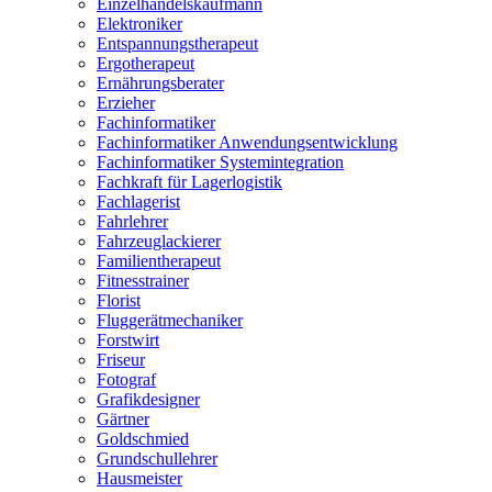
Einzelhandelskaufmann
Elektroniker
Entspannungstherapeut
Ergotherapeut
Ernährungsberater
Erzieher
Fachinformatiker
Fachinformatiker Anwendungsentwicklung
Fachinformatiker Systemintegration
Fachkraft für Lagerlogistik
Fachlagerist
Fahrlehrer
Fahrzeuglackierer
Familientherapeut
Fitnesstrainer
Florist
Fluggerätmechaniker
Forstwirt
Friseur
Fotograf
Grafikdesigner
Gärtner
Goldschmied
Grundschullehrer
Hausmeister