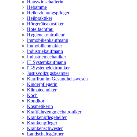
Hauswirtschafterin
Hebamme
Heilerziehungspfleger
Heilpraktiker
Hörgeräteakustiker
Hotelfachfrau
Hygienekontrolleur
Immobilienkaufmann
Immobilienmakler
Industriekaufmann
Industriemechaniker
IT Systemkaufmann
IT-Systemelektroniker
Justizvollzugsbeamter
Kauffrau im Gesundheitswesen
Kinderpflegerin
Klimatechniker
Koch
Konditor
Kosmetikerin
Kraftfahrzeugmechatroniker
Krankenpflegehelfer
Krankenpfleger
Krankenschwester
Landschaftsgärtner