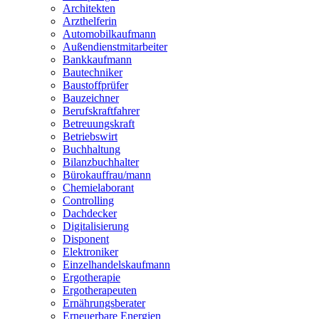
Verwaltungsfachangestellte
Architekten
Webdesigner
Arzthelferin
Werkstoffprüfer
Automobilkaufmann
Zahntechniker
Außendienstmitarbeiter
Zerspanungsmechaniker
Bankkaufmann
Zollbeamter
Bautechniker
Zweiradmechaniker
Baustoffprüfer
Bauzeichner
Berufskraftfahrer
Betreuungskraft
Betriebswirt
Buchhaltung
Bilanzbuchhalter
Bürokauffrau/mann
Chemielaborant
Controlling
Dachdecker
Digitalisierung
Disponent
Elektroniker
Einzelhandelskaufmann
Ergotherapie
Ergotherapeuten
Ernährungsberater
Erneuerbare Energien