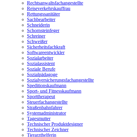
Rechtsanwaltsfachangestellte
Reiseverkehrskauffrau
Rettungssanitäter
Sachbearbeiter
Schneiderin
Schornsteinfeger
Schreiner
Schweißer
Sicherheitsfachkraft
Softwareentwickler
Sozialarbeiter
Sozialassistent
Soziale Berufe
Sozialpädagoge
Sozialversicherungsfachangestellte
Speditionskaufmann
Sport- und Fitnesskaufmann
Sporttherapeut
Steuerfachangestellte
Straßenbahnfahrer
Systemadministrator
Tagesmutter
Technischer Produktdesigner
Technischer Zeichner
Tierarzthelferin