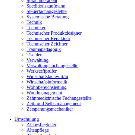
Sprachtherapeut
Speditionskaufmann
Steuerfachangestellte
Systemische Beratung
Technik
Techniker
Technischer Produktdesigner
Technischer Redakteur
Technischer Zeichner
Traumapädagogik
Tischler
Verwaltung
Verwaltungsfachangestellte
Werkstoffprüfer
Wirtschaftsfachwirt/in
Wirtschaftsinformatik
Wohnbereichsleitung
Wundmanagement
Zahnmedizinische Fachangestellte
Zeit- und Selbstmanagement
Zerspanungsmechaniker
Umschulung
Alltagsbegleiter
Altenpflege