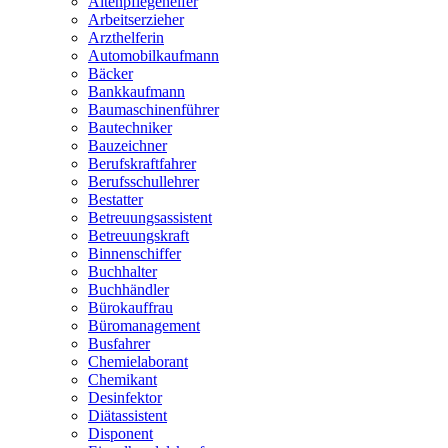
Altenpflegehelfer
Arbeitserzieher
Arzthelferin
Automobilkaufmann
Bäcker
Bankkaufmann
Baumaschinenführer
Bautechniker
Bauzeichner
Berufskraftfahrer
Berufsschullehrer
Bestatter
Betreuungsassistent
Betreuungskraft
Binnenschiffer
Buchhalter
Buchhändler
Bürokauffrau
Büromanagement
Busfahrer
Chemielaborant
Chemikant
Desinfektor
Diätassistent
Disponent