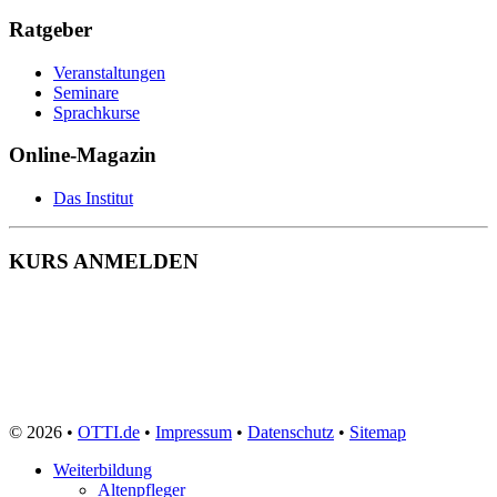
Sicherheitsfachkraft
Straßenbahnfahrer
Ratgeber
Softwareentwickler
Sozialarbeiter
Veranstaltungen
Sozialassistent
Seminare
Soziale Berufe
Sprachkurse
Sozialpädagoge
Sozialversicherungsfachangestellte
Online-Magazin
Speditionskaufmann
Sporttherapeut
Das Institut
Sport- und Fitnesskaufmann
Steuerfachangestellte
Systemadministrator
KURS ANMELDEN
Tagesmutter
Technischer Produktdesigner
Technischer Zeichner
Tierarzthelferin
Tiermedizinische Fachangestellte
Tierpfleger
Tischler
Triebfahrzeugführer
Veranstaltungskaufmann
© 2026 •
OTTI.de
•
Impressum
•
Datenschutz
•
Sitemap
Verkäufer
Vermessungstechniker
Weiterbildung
Versicherungskaufmann
Altenpfleger