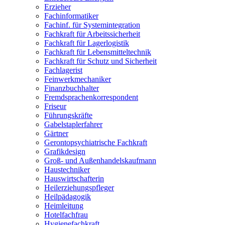
Erzieher
Fachinformatiker
Fachinf. für Systemintegration
Fachkraft für Arbeitssicherheit
Fachkraft für Lagerlogistik
Fachkraft für Lebensmitteltechnik
Fachkraft für Schutz und Sicherheit
Fachlagerist
Feinwerkmechaniker
Finanzbuchhalter
Fremdsprachenkorrespondent
Friseur
Führungskräfte
Gabelstaplerfahrer
Gärtner
Gerontopsychiatrische Fachkraft
Grafikdesign
Groß- und Außenhandelskaufmann
Haustechniker
Hauswirtschafterin
Heilerziehungspfleger
Heilpädagogik
Heimleitung
Hotelfachfrau
Hygienefachkraft