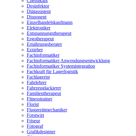
Chemikant
Desinfektor
Diätassistent
Disponent
Einzelhandelskaufmann
Elektroniker
Entspannungstherapeut
Ergotherapeut
Ernährungsberater
Erzieher
Fachinformatiker
Fachinformatiker Anwendungsentwicklung
Fachinformatiker Systemintegration
Fachkraft für Lagerlogistik
Fachlagerist
Fahrlehrer
Fahrzeuglackierer
Familientherapeut
Fitnesstrainer
Florist
Fluggerätmechaniker
Forstwirt
Friseur
Fotograf
Grafikdesigner