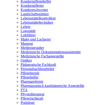
Krankenpflegehelfer
Krankenpfleger
Krankenschwester
Landschaftsgärtner
Lebensmittelkontrolleur
Lebensmitteltechniker
Lehrer
Logopäde
Lokführer
Maler und Lackierer
Masseur
Mediengestalter
Medizinische Dokumentationsassistentin
Medizinische Fachangestellte
Optiker
Pädagogische Fachkraft
Personalsachbearbeiter
Pflegeberufe
Pflegehelfer
Pharmareferent
Pharmazeutisch kaufmännische Angestellte
PTA
Physiotherapeut
Pflegefachkraft
Podologe