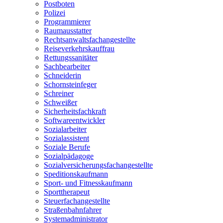
Postboten
Polizei
Programmierer
Raumausstatter
Rechtsanwaltsfachangestellte
Reiseverkehrskauffrau
Rettungssanitäter
Sachbearbeiter
Schneiderin
Schornsteinfeger
Schreiner
Schweißer
Sicherheitsfachkraft
Softwareentwickler
Sozialarbeiter
Sozialassistent
Soziale Berufe
Sozialpädagoge
Sozialversicherungsfachangestellte
Speditionskaufmann
Sport- und Fitnesskaufmann
Sporttherapeut
Steuerfachangestellte
Straßenbahnfahrer
Systemadministrator