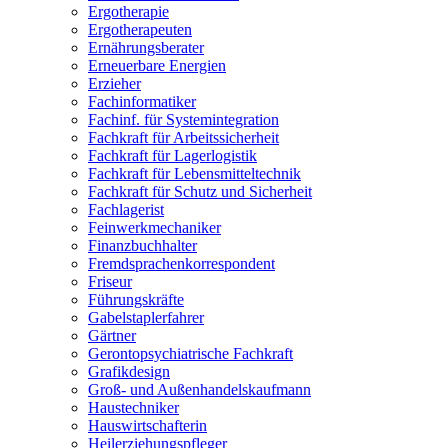
Ergotherapie
Ergotherapeuten
Ernährungsberater
Erneuerbare Energien
Erzieher
Fachinformatiker
Fachinf. für Systemintegration
Fachkraft für Arbeitssicherheit
Fachkraft für Lagerlogistik
Fachkraft für Lebensmitteltechnik
Fachkraft für Schutz und Sicherheit
Fachlagerist
Feinwerkmechaniker
Finanzbuchhalter
Fremdsprachenkorrespondent
Friseur
Führungskräfte
Gabelstaplerfahrer
Gärtner
Gerontopsychiatrische Fachkraft
Grafikdesign
Groß- und Außenhandelskaufmann
Haustechniker
Hauswirtschafterin
Heilerziehungspfleger