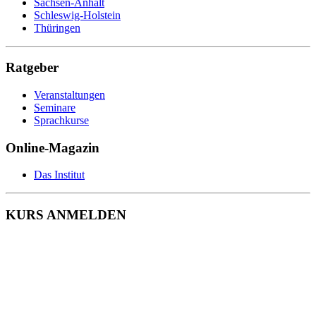
Wirtschaftsfachwirt
Sachsen-Anhalt
Wirtschaftsinformatik
Schleswig-Holstein
Wohnbereichsleitung
Thüringen
Wundmanagement
Zahnmedizinische Fachangestellte
Zeit- und Selbstmanagement
Ratgeber
Zerspanungsmechaniker
Veranstaltungen
Seminare
Sprachkurse
Online-Magazin
Das Institut
KURS ANMELDEN