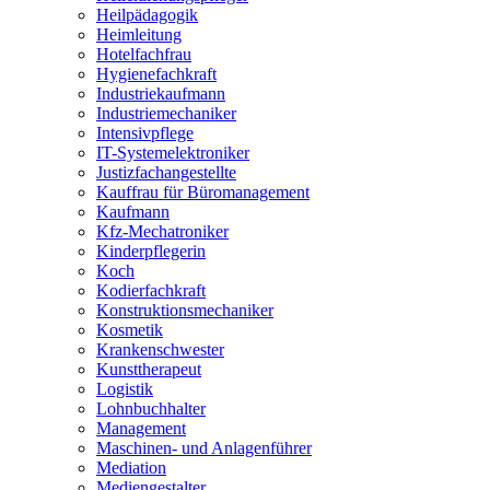
Heilpädagogik
Heimleitung
Hotelfachfrau
Hygienefachkraft
Industriekaufmann
Industriemechaniker
Intensivpflege
IT-Systemelektroniker
Justizfachangestellte
Kauffrau für Büromanagement
Kaufmann
Kfz-Mechatroniker
Kinderpflegerin
Koch
Kodierfachkraft
Konstruktionsmechaniker
Kosmetik
Krankenschwester
Kunsttherapeut
Logistik
Lohnbuchhalter
Management
Maschinen- und Anlagenführer
Mediation
Mediengestalter