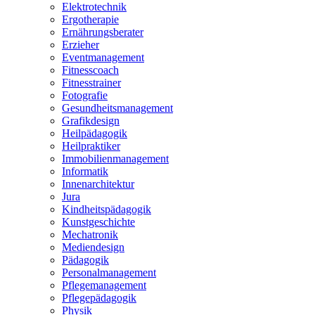
Elektrotechnik
Ergotherapie
Ernährungsberater
Erzieher
Eventmanagement
Fitnesscoach
Fitnesstrainer
Fotografie
Gesundheitsmanagement
Grafikdesign
Heilpädagogik
Heilpraktiker
Immobilienmanagement
Informatik
Innenarchitektur
Jura
Kindheitspädagogik
Kunstgeschichte
Mechatronik
Mediendesign
Pädagogik
Personalmanagement
Pflegemanagement
Pflegepädagogik
Physik