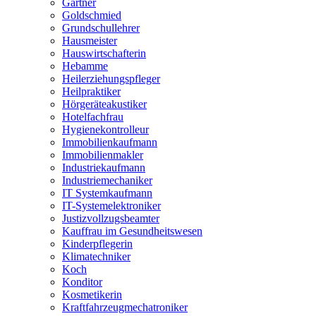
Gärtner
Goldschmied
Grundschullehrer
Hausmeister
Hauswirtschafterin
Hebamme
Heilerziehungspfleger
Heilpraktiker
Hörgeräteakustiker
Hotelfachfrau
Hygienekontrolleur
Immobilienkaufmann
Immobilienmakler
Industriekaufmann
Industriemechaniker
IT Systemkaufmann
IT-Systemelektroniker
Justizvollzugsbeamter
Kauffrau im Gesundheitswesen
Kinderpflegerin
Klimatechniker
Koch
Konditor
Kosmetikerin
Kraftfahrzeugmechatroniker