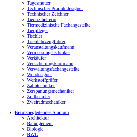
Tagesmutter
Technischer Produktdesigner
Technischer Zeichner
Tierarzthelferin
Tiermedizinische Fachangestellte
Tierpfleger
Tischler
Triebfahrzeugführer
Veranstaltungskaufmann
Vermessungstechniker
Verkäufer
Versicherungskaufmann
Verwaltungsfachangestellte
Webdesigner
Werkstoffprüfer
Zahntechniker
Zerspanungsmechaniker
Zollbeamter
Zweiradmechaniker
Berufsbegleitendes Studium
Architektur
Bauingenieur
Biologie
BWL