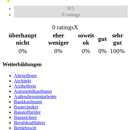
0
/
5
0
ratings
0 ratings
X
überhaupt
eher
soweit
sehr
gut
nicht
weniger
ok
gut
0%
0%
0%
0%
100%
Weiterbildungen
Altenpfleger
Architekt
Arzthelferin
Automobilkaufmann
Außendienstmitarbeiter
Bankkaufmann
Bautechniker
Baustoffprüfer
Bauzeichner
Berufskraftfahrer
Betriebswirt