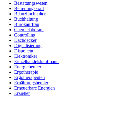
Bestattungswesen
Betreuungskraft
Bilanzbuchhalter
Buchhaltung
Bürokauffrau
Chemielaborant
Controlling
Dachdecker
Digitalisierung
Disponent
Elektroniker
Einzelhandelskaufmann
Energieberater
Ergotherapie
Ergotherapeuten
Ernährungsberater
Erneuerbare Energien
Erzieher
Fachinformatiker
Fachinf. für Systemintegration
Fachkraft für Arbeitssicherheit
Fachkraft für Lagerlogistik
Fachkraft für Lebensmitteltechnik
Fachlagerist
Feinwerkmechaniker