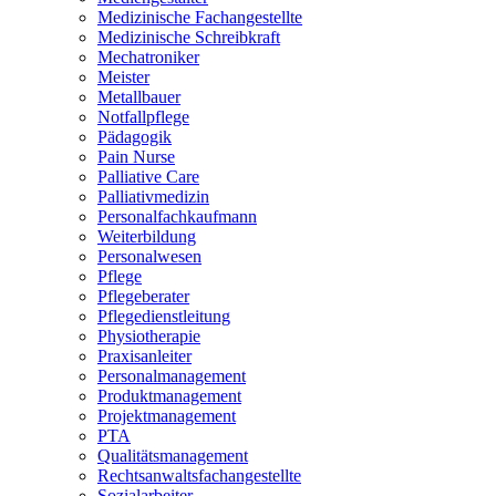
Medizinische Fachangestellte
Medizinische Schreibkraft
Mechatroniker
Meister
Metallbauer
Notfallpflege
Pädagogik
Pain Nurse
Palliative Care
Palliativmedizin
Personalfachkaufmann
Weiterbildung
Personalwesen
Pflege
Pflegeberater
Pflegedienstleitung
Physiotherapie
Praxisanleiter
Personalmanagement
Produktmanagement
Projektmanagement
PTA
Qualitätsmanagement
Rechtsanwaltsfachangestellte
Sozialarbeiter