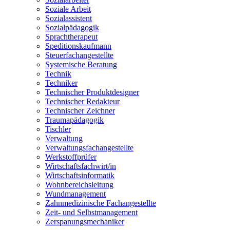
Soziale Arbeit
Sozialassistent
Sozialpädagogik
Sprachtherapeut
Speditionskaufmann
Steuerfachangestellte
Systemische Beratung
Technik
Techniker
Technischer Produktdesigner
Technischer Redakteur
Technischer Zeichner
Traumapädagogik
Tischler
Verwaltung
Verwaltungsfachangestellte
Werkstoffprüfer
Wirtschaftsfachwirt/in
Wirtschaftsinformatik
Wohnbereichsleitung
Wundmanagement
Zahnmedizinische Fachangestellte
Zeit- und Selbstmanagement
Zerspanungsmechaniker