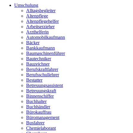
Umschulung
Alltagsbegleiter
Altenpflege
Altenpflegehelfer
Arbeitserzieher
Arzthelferin
Automobilkaufmann
Bäcker
Bankkaufmann
Baumaschinenführer
Bautechniker
Bauzeichner
Berufskraftfahrer
Berufsschullehrer
Bestatter
Betreuungsassistent
Betreuungskraft
Binnenschiffer
Buchhalter
Buchhändler
Bürokauffrau
Büromanagement
Busfahrer
Chemielaborant