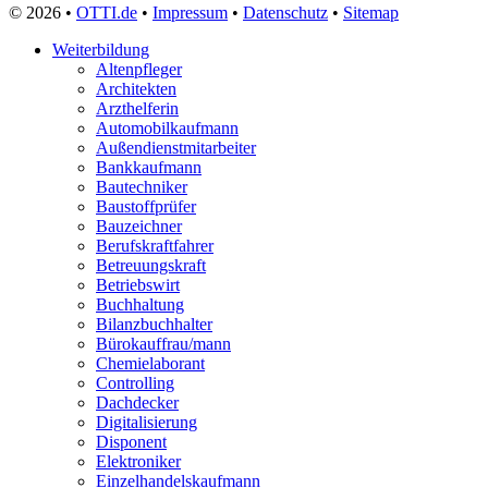
© 2026 •
OTTI.de
•
Impressum
•
Datenschutz
•
Sitemap
Weiterbildung
Altenpfleger
Architekten
Arzthelferin
Automobilkaufmann
Außendienstmitarbeiter
Bankkaufmann
Bautechniker
Baustoffprüfer
Bauzeichner
Berufskraftfahrer
Betreuungskraft
Betriebswirt
Buchhaltung
Bilanzbuchhalter
Bürokauffrau/mann
Chemielaborant
Controlling
Dachdecker
Digitalisierung
Disponent
Elektroniker
Einzelhandelskaufmann