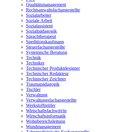
Qualitätsmanagement
Rechtsanwaltsfachangestellte
Sozialarbeiter
Soziale Arbeit
Sozialassistent
Sozialpädagogik
Sprachtherapeut
Speditionskaufmann
Steuerfachangestellte
Systemische Beratung
Technik
Techniker
Technischer Produktdesigner
Technischer Redakteur
Technischer Zeichner
Traumapädagogik
Tischler
Verwaltung
Verwaltungsfachangestellte
Werkstoffprüfer
Wirtschaftsfachwirt/in
Wirtschaftsinformatik
Wohnbereichsleitung
Wundmanagement
Zahnmedizinische Fachangestellte