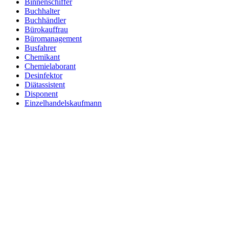
Binnenschiffer
Buchhalter
Buchhändler
Bürokauffrau
Büromanagement
Busfahrer
Chemikant
Chemielaborant
Desinfektor
Diätassistent
Disponent
Einzelhandelskaufmann
Elektroniker
Entspannungstherapeut
Ergotherapeut
Ernährungsberater
Erzieher
Fachinformatiker
Fachinformatiker Anwendungsentwicklung
Fachinformatiker Systemintegration
Fachkraft für Lagerlogistik
Fachlagerist
Fahrlehrer
Fahrzeuglackierer
Familientherapeut