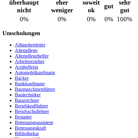
überhaupt
eher
soweit
sehr
gut
nicht
weniger
ok
gut
0%
0%
0%
0%
100%
Umschulungen
Alltagsbegleiter
Altenpflege
Altenpflegehelfer
Arbeitserzieher
Arzthelferin
Automobilkaufmann
Bäcker
Bankkaufmann
Baumaschinenführer
Bautechniker
Bauzeichner
Berufskraftfahrer
Berufsschullehrer
Bestatter
Betreuungsassistent
Betreuungskraft
Bibliothekar