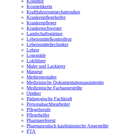
Konditor
Kosmetikerin
Kraftfahrzeugmechatroniker
Krankenpflegehelfer
Krankenpfleger
Krankenschwester
Landschaftsgärtner
Lebensmittelkontrolleur
Lebensmitteltechniker
Lehrer
Logopäde
Lokführer
Maler und Lackierer
Masseur
Mediengestalter
Medizinische Dokumentationsassistentin
Medizinische Fachangestellte
Optiker
Pädagogische Fachkraft
Personalsachbearbeiter
Pflegeberufe
Pflegehelfer
Pharmareferent
Pharmazeutisch kaufmännische Angestellte
PTA