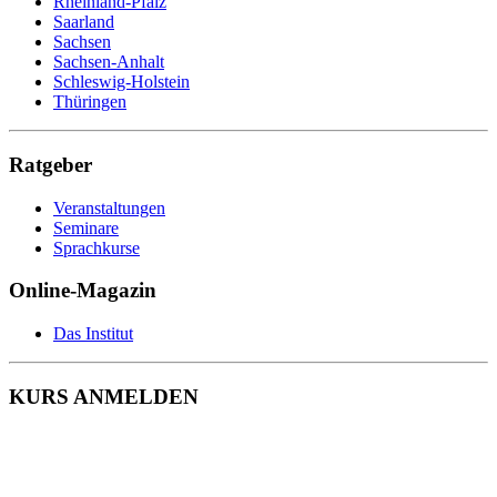
Rheinland-Pfalz
Sozialarbeiter
Saarland
Sozialassistent
Sachsen
Soziale Berufe
Sachsen-Anhalt
Sozialpädagoge
Schleswig-Holstein
Sozialversicherungsfachangestellte
Thüringen
Speditionskaufmann
Sporttherapeut
Sport- und Fitnesskaufmann
Ratgeber
Steuerfachangestellte
Systemadministrator
Veranstaltungen
Tagesmutter
Seminare
Technischer Produktdesigner
Sprachkurse
Technischer Zeichner
Tierarzthelferin
Online-Magazin
Tiermedizinische Fachangestellte
Tierpfleger
Tischler
Das Institut
Triebfahrzeugführer
Veranstaltungskaufmann
Verkäufer
KURS ANMELDEN
Vermessungstechniker
Versicherungskaufmann
Verwaltungsfachangestellte
Webdesigner
Werkstoffprüfer