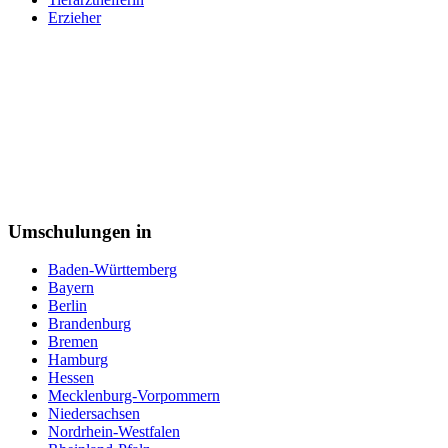
Personalsachbearbeiter
Erzieher
Pflegeberufe
Pflegefachkraft
Pflegehelfer
Pharmareferent
Pharmazeutisch kaufmännische Angestellte
Pharmazeutisch-technischer Assistent (PTA)
Physiotherapeut
Podologe
Polizei
Postbote
Programmierer
Psychotherapeut
Umschulungen in
Raumausstatter
Rechtsanwaltsfachangestellte
Baden-Württemberg
Reiseverkehrskauffrau
Bayern
Rettungssanitäter
Berlin
Sachbearbeiter
Brandenburg
Schneiderin
Bremen
Schornsteinfeger
Hamburg
Schreiner
Hessen
Schweißer
Mecklenburg-Vorpommern
Sicherheitsfachkraft
Niedersachsen
Straßenbahnfahrer
Nordrhein-Westfalen
Softwareentwickler