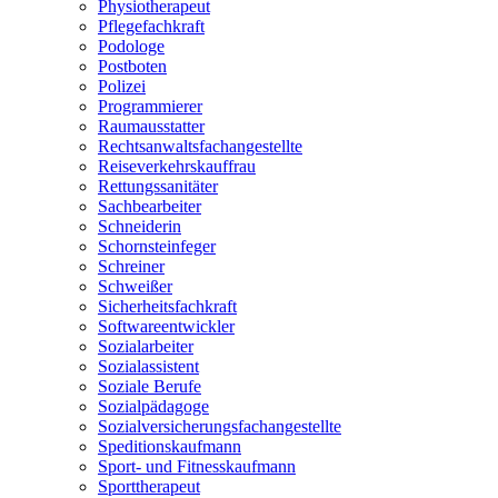
Physiotherapeut
Pflegefachkraft
Podologe
Postboten
Polizei
Programmierer
Raumausstatter
Rechtsanwaltsfachangestellte
Reiseverkehrskauffrau
Rettungssanitäter
Sachbearbeiter
Schneiderin
Schornsteinfeger
Schreiner
Schweißer
Sicherheitsfachkraft
Softwareentwickler
Sozialarbeiter
Sozialassistent
Soziale Berufe
Sozialpädagoge
Sozialversicherungsfachangestellte
Speditionskaufmann
Sport- und Fitnesskaufmann
Sporttherapeut