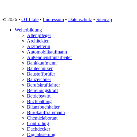
Zahntechniker
Zerspanungsmechaniker
Zollbeamter
© 2026 •
OTTI.de
•
Impressum
•
Datenschutz
•
Sitemap
Zweiradmechaniker
Weiterbildung
Altenpfleger
Architekten
Arzthelferin
Automobilkaufmann
Außendienstmitarbeiter
Bankkaufmann
Bautechniker
Baustoffprüfer
Bauzeichner
Berufskraftfahrer
Betreuungskraft
Betriebswirt
Buchhaltung
Bilanzbuchhalter
Bürokauffrau/mann
Chemielaborant
Controlling
Dachdecker
Digitalisierung