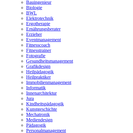
Bauingenieur
Biologie
BWL
Elektrotechnik
Ergotherapie
Ernährungsberater
Erzieher
Eventmanagement
Fitnesscoach
Fitnesstrainer
Fotografie
Gesundheitsmanagement
Grafikdesign
Heilpädagogik
Heilpraktiker
Immobilienmanagement
Informatik
Innenarchitektur
Jura
Kindheitspädagogik
Kunstgeschichte
Mechatronik
Mediendesign
Pädagogik
Personalmanagement