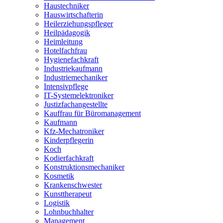
Haustechniker
Hauswirtschafterin
Heilerziehungspfleger
Heilpädagogik
Heimleitung
Hotelfachfrau
Hygienefachkraft
Industriekaufmann
Industriemechaniker
Intensivpflege
IT-Systemelektroniker
Justizfachangestellte
Kauffrau für Büromanagement
Kaufmann
Kfz-Mechatroniker
Kinderpflegerin
Koch
Kodierfachkraft
Konstruktionsmechaniker
Kosmetik
Krankenschwester
Kunsttherapeut
Logistik
Lohnbuchhalter
Management