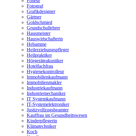
Friseur
Fotograf
Grafikdesigner
Gärtner
Goldschmied
Grundschullehrer
Hausmeister
Hauswirtschafterin
Hebamme
Heilerziehungspfleger
Heilpraktiker
Hörgeräteakustiker
Hotelfachfrau
Hygienekontrolleur
Immobilienkaufmann
Immobilienmakler
Industriekaufmann
Industriemechaniker
IT Systemkaufmann
IT-Systemelektroniker
Justizvollzugsbeamter
Kauffrau im Gesundheitswesen
Kinderpflegerin
Klimatechniker
Koch