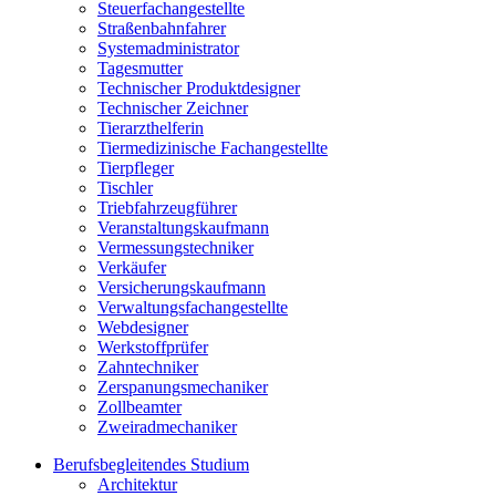
Steuerfachangestellte
Straßenbahnfahrer
Systemadministrator
Tagesmutter
Technischer Produktdesigner
Technischer Zeichner
Tierarzthelferin
Tiermedizinische Fachangestellte
Tierpfleger
Tischler
Triebfahrzeugführer
Veranstaltungskaufmann
Vermessungstechniker
Verkäufer
Versicherungskaufmann
Verwaltungsfachangestellte
Webdesigner
Werkstoffprüfer
Zahntechniker
Zerspanungsmechaniker
Zollbeamter
Zweiradmechaniker
Berufsbegleitendes Studium
Architektur