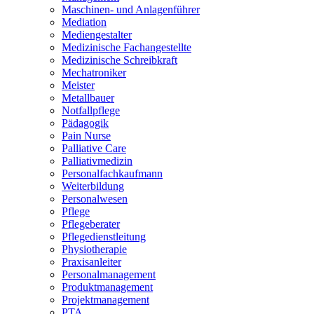
Maschinen- und Anlagenführer
Mediation
Mediengestalter
Medizinische Fachangestellte
Medizinische Schreibkraft
Mechatroniker
Meister
Metallbauer
Notfallpflege
Pädagogik
Pain Nurse
Palliative Care
Palliativmedizin
Personalfachkaufmann
Weiterbildung
Personalwesen
Pflege
Pflegeberater
Pflegedienstleitung
Physiotherapie
Praxisanleiter
Personalmanagement
Produktmanagement
Projektmanagement
PTA