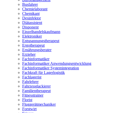
Busfahrer
Chemielaborant
Chemikant
Desinfektor
Diätassistent
Disponent
Einzelhandelskaufmann
Elektroniker
Entspannungstherapeut
Ergotherapeut
Ernährungsberater
Erzieher
Fachinformatiker
Fachinformatiker Anwendungsentwicklung
Fachinformatiker Systemintegration
Fachkraft für Lagerlogistik
Fachlagerist
Fahrlehrer
Fahrzeuglackierer
Familientherapeut
Fitnesstrainer
Florist
Fluggerätmechaniker
Forstwirt