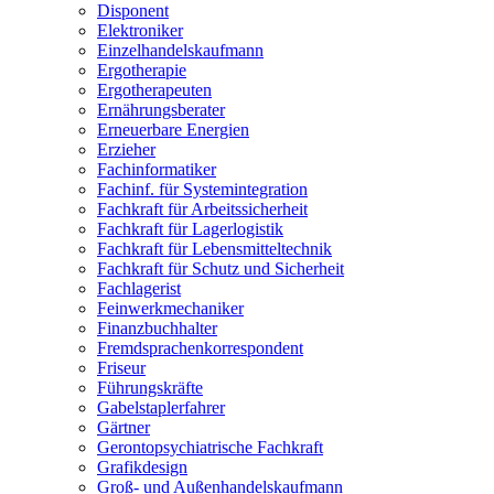
Disponent
Elektroniker
Einzelhandelskaufmann
Ergotherapie
Ergotherapeuten
Ernährungsberater
Erneuerbare Energien
Erzieher
Fachinformatiker
Fachinf. für Systemintegration
Fachkraft für Arbeitssicherheit
Fachkraft für Lagerlogistik
Fachkraft für Lebensmitteltechnik
Fachkraft für Schutz und Sicherheit
Fachlagerist
Feinwerkmechaniker
Finanzbuchhalter
Fremdsprachenkorrespondent
Friseur
Führungskräfte
Gabelstaplerfahrer
Gärtner
Gerontopsychiatrische Fachkraft
Grafikdesign
Groß- und Außenhandelskaufmann