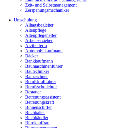
Zeit- und Selbstmanagement
Zerspanungsmechaniker
Umschulung
Alltagsbegleiter
Altenpflege
Altenpflegehelfer
Arbeitserzieher
Arzthelferin
Automobilkaufmann
Bäcker
Bankkaufmann
Baumaschinenführer
Bautechniker
Bauzeichner
Berufskraftfahrer
Berufsschullehrer
Bestatter
Betreuungsassistent
Betreuungskraft
Binnenschiffer
Buchhalter
Buchhändler
Bürokauffrau
Büromanagement