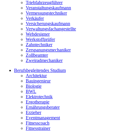
Triebfahrzeugführer
Veranstaltungskaufmann
Vermessungstechniker
Verkäufer
Versicherungskaufmann
Verwaltungsfachangestellte
Webdesigner
Werkstoffprüfer
Zahntechniker
Zerspanungsmechaniker
Zollbeamter
Zweiradmechaniker
Berufsbegleitendes Studium
Architektur
Bauingenieur
Biologie
BWL
Elektrotechnik
Ergotherapie
Ernährungsberater
Erzieher
Eventmanagement
Fitnesscoach
Fitnesstrainer