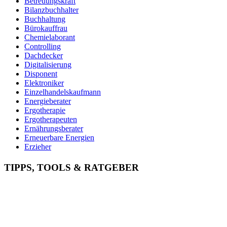
Betreuungskraft
Bilanzbuchhalter
Buchhaltung
Bürokauffrau
Chemielaborant
Controlling
Dachdecker
Digitalisierung
Disponent
Elektroniker
Einzelhandelskaufmann
Energieberater
Ergotherapie
Ergotherapeuten
Ernährungsberater
Erneuerbare Energien
Erzieher
Fachinformatiker
Fachinf. für Systemintegration
TIPPS, TOOLS & RATGEBER
Fachkraft für Arbeitssicherheit
Fachkraft für Lagerlogistik
Fachkraft für Lebensmitteltechnik
Fachlagerist
Feinwerkmechaniker
Finanzbuchhalter