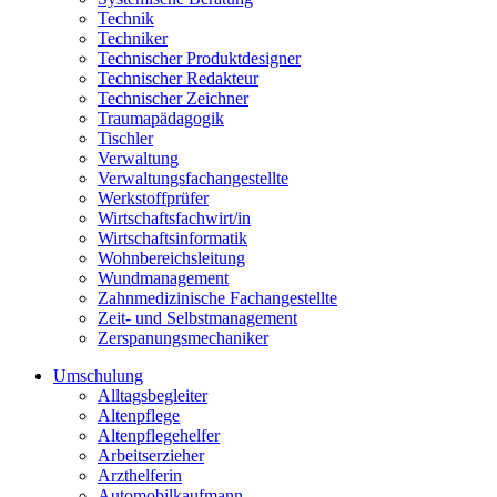
Technik
Techniker
Technischer Produktdesigner
Technischer Redakteur
Technischer Zeichner
Traumapädagogik
Tischler
Verwaltung
Verwaltungsfachangestellte
Werkstoffprüfer
Wirtschaftsfachwirt/in
Wirtschaftsinformatik
Wohnbereichsleitung
Wundmanagement
Zahnmedizinische Fachangestellte
Zeit- und Selbstmanagement
Zerspanungsmechaniker
Umschulung
Alltagsbegleiter
Altenpflege
Altenpflegehelfer
Arbeitserzieher
Arzthelferin
Automobilkaufmann