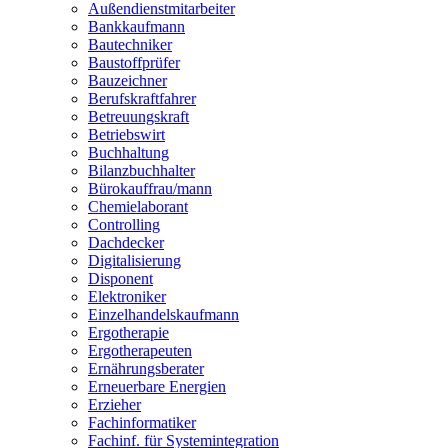
Außendienstmitarbeiter
Bankkaufmann
Bautechniker
Baustoffprüfer
Bauzeichner
Berufskraftfahrer
Betreuungskraft
Betriebswirt
Buchhaltung
Bilanzbuchhalter
Bürokauffrau/mann
Chemielaborant
Controlling
Dachdecker
Digitalisierung
Disponent
Elektroniker
Einzelhandelskaufmann
Ergotherapie
Ergotherapeuten
Ernährungsberater
Erneuerbare Energien
Erzieher
Fachinformatiker
Fachinf. für Systemintegration