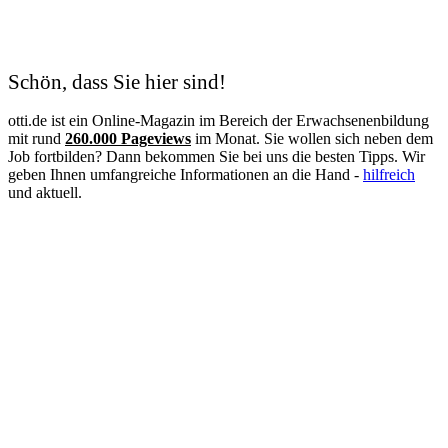
Kosmetik
Krankenschwester
Logistik
Lohnbuchhalter
Management
Schön, dass Sie hier sind!
Maschinen- und Anlagenführer
Mechatroniker
otti.de ist ein Online-Magazin im Bereich der Erwachsenenbildung
Mediation
mit rund
260.000 Pageviews
im Monat. Sie wollen sich neben dem
Mediengestalter
Job fortbilden? Dann bekommen Sie bei uns die besten Tipps. Wir
Medizinische Fachangestellte
geben Ihnen umfangreiche Informationen an die Hand -
hilfreich
Medizinische Schreibkraft
und aktuell.
Meister
Metallbauer
Notfallpflege
Pain Nurse
Palliative Care
Personalfachkaufmann
Personalmanagement
Personalreferent
Personalwesen
Pflege
Pflegeberater
Pflegedienstleitung
Physiotherapie
Praxisanleiter