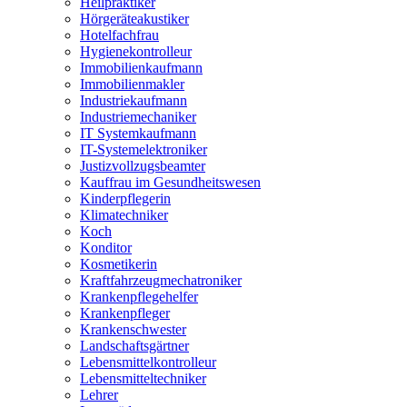
Heilpraktiker
Hörgeräteakustiker
Hotelfachfrau
Hygienekontrolleur
Immobilienkaufmann
Immobilienmakler
Industriekaufmann
Industriemechaniker
IT Systemkaufmann
IT-Systemelektroniker
Justizvollzugsbeamter
Kauffrau im Gesundheitswesen
Kinderpflegerin
Klimatechniker
Koch
Konditor
Kosmetikerin
Kraftfahrzeugmechatroniker
Krankenpflegehelfer
Krankenpfleger
Krankenschwester
Landschaftsgärtner
Lebensmittelkontrolleur
Lebensmitteltechniker
Lehrer