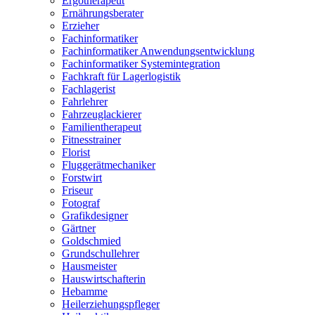
Ergotherapeut
Ernährungsberater
Erzieher
Fachinformatiker
Fachinformatiker Anwendungsentwicklung
Fachinformatiker Systemintegration
Fachkraft für Lagerlogistik
Fachlagerist
Fahrlehrer
Fahrzeuglackierer
Familientherapeut
Fitnesstrainer
Florist
Fluggerätmechaniker
Forstwirt
Friseur
Fotograf
Grafikdesigner
Gärtner
Goldschmied
Grundschullehrer
Hausmeister
Hauswirtschafterin
Hebamme
Heilerziehungspfleger