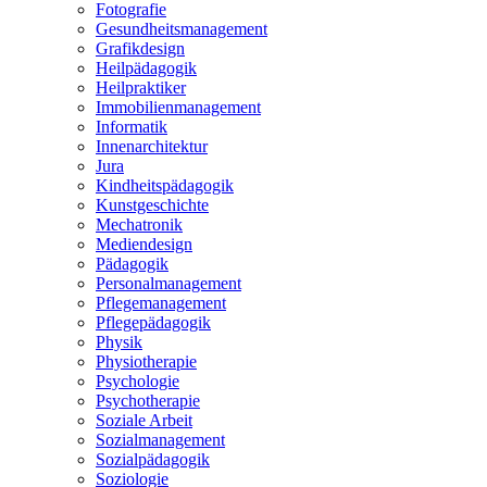
Fotografie
Gesundheitsmanagement
Grafikdesign
Heilpädagogik
Heilpraktiker
Immobilienmanagement
Informatik
Innenarchitektur
Jura
Kindheitspädagogik
Kunstgeschichte
Mechatronik
Mediendesign
Pädagogik
Personalmanagement
Pflegemanagement
Pflegepädagogik
Physik
Physiotherapie
Psychologie
Psychotherapie
Soziale Arbeit
Sozialmanagement
Sozialpädagogik
Soziologie