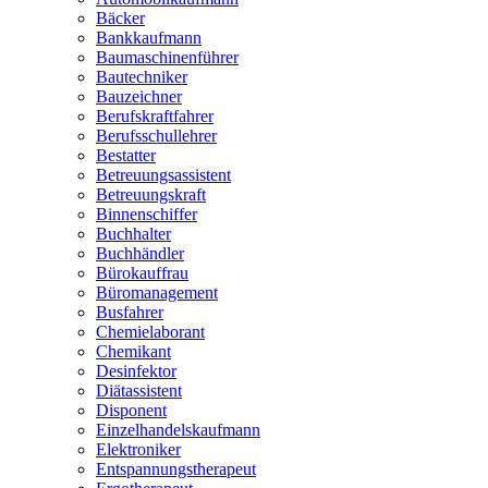
Bäcker
Bankkaufmann
Baumaschinenführer
Bautechniker
Bauzeichner
Berufskraftfahrer
Berufsschullehrer
Bestatter
Betreuungsassistent
Betreuungskraft
Binnenschiffer
Buchhalter
Buchhändler
Bürokauffrau
Büromanagement
Busfahrer
Chemielaborant
Chemikant
Desinfektor
Diätassistent
Disponent
Einzelhandelskaufmann
Elektroniker
Entspannungstherapeut