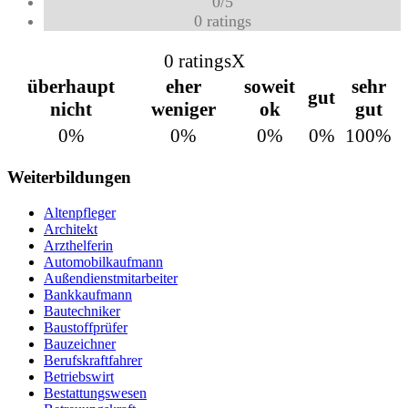
0
/
5
0
ratings
0 ratings
X
überhaupt
eher
soweit
sehr
gut
nicht
weniger
ok
gut
0%
0%
0%
0%
100%
Weiterbildungen
Altenpfleger
Architekt
Arzthelferin
Automobilkaufmann
Außendienstmitarbeiter
Bankkaufmann
Bautechniker
Baustoffprüfer
Bauzeichner
Berufskraftfahrer
Betriebswirt
Bestattungswesen