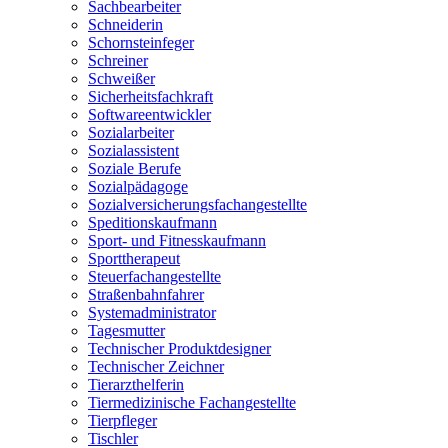
Sachbearbeiter
Schneiderin
Schornsteinfeger
Schreiner
Schweißer
Sicherheitsfachkraft
Softwareentwickler
Sozialarbeiter
Sozialassistent
Soziale Berufe
Sozialpädagoge
Sozialversicherungsfachangestellte
Speditionskaufmann
Sport- und Fitnesskaufmann
Sporttherapeut
Steuerfachangestellte
Straßenbahnfahrer
Systemadministrator
Tagesmutter
Technischer Produktdesigner
Technischer Zeichner
Tierarzthelferin
Tiermedizinische Fachangestellte
Tierpfleger
Tischler