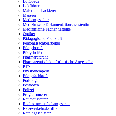
Logopäde
Lokführer
Maler und Lackierer
Masseur
Mediengestalter
Medizinische Dokumentationsassistentin
Medizinische Fachangestellte
Optiker
Pädagogische Fachkraft
Personalsachbearbeiter
Pflegeberufe
Pflegehelfer
Pharmareferent
Pharmazeutisch kaufmännische Angestellte
PTA
Physiotherapeut
Pflegefachkraft
Podologe
Postboten
Polizei
Programmierer
Raumausstatter
Rechtsanwaltsfachangestellte
Reiseverkehrskauffrau
Rettungssanitäter