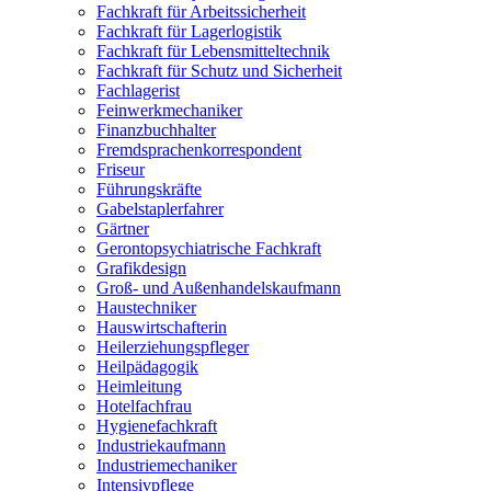
Fachkraft für Arbeitssicherheit
Fachkraft für Lagerlogistik
Fachkraft für Lebensmitteltechnik
Fachkraft für Schutz und Sicherheit
Fachlagerist
Feinwerkmechaniker
Finanzbuchhalter
Fremdsprachenkorrespondent
Friseur
Führungskräfte
Gabelstaplerfahrer
Gärtner
Gerontopsychiatrische Fachkraft
Grafikdesign
Groß- und Außenhandelskaufmann
Haustechniker
Hauswirtschafterin
Heilerziehungspfleger
Heilpädagogik
Heimleitung
Hotelfachfrau
Hygienefachkraft
Industriekaufmann
Industriemechaniker
Intensivpflege