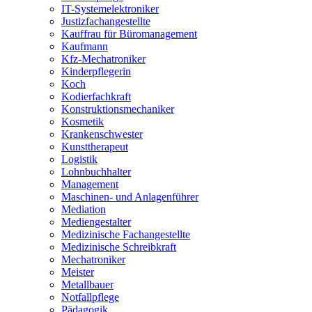
IT-Systemelektroniker
Justizfachangestellte
Kauffrau für Büromanagement
Kaufmann
Kfz-Mechatroniker
Kinderpflegerin
Koch
Kodierfachkraft
Konstruktionsmechaniker
Kosmetik
Krankenschwester
Kunsttherapeut
Logistik
Lohnbuchhalter
Management
Maschinen- und Anlagenführer
Mediation
Mediengestalter
Medizinische Fachangestellte
Medizinische Schreibkraft
Mechatroniker
Meister
Metallbauer
Notfallpflege
Pädagogik