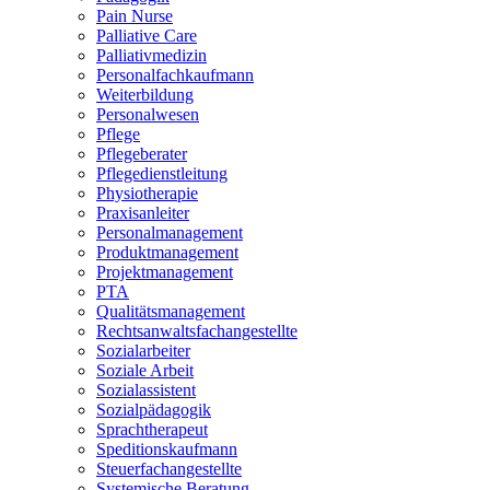
Pain Nurse
Palliative Care
Palliativmedizin
Personalfachkaufmann
Weiterbildung
Personalwesen
Pflege
Pflegeberater
Pflegedienstleitung
Physiotherapie
Praxisanleiter
Personalmanagement
Produktmanagement
Projektmanagement
PTA
Qualitätsmanagement
Rechtsanwaltsfachangestellte
Sozialarbeiter
Soziale Arbeit
Sozialassistent
Sozialpädagogik
Sprachtherapeut
Speditionskaufmann
Steuerfachangestellte
Systemische Beratung