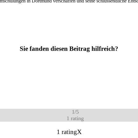
Umschulungen in Dortmund verschaffen und seine schlussendliche Entsch
Sie fanden diesen Beitrag hilfreich?
1
/
5
1
rating
1 rating
X