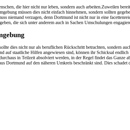
schen, die hier nicht nur leben, sondern auch arbeiten.Zuweilen bereit
gebung müssen dies nicht einfach hinnehmen, sondern sollten gegebe
 muss niemand verzagen, denn Dortmund ist nicht nur in eine facettenre
mgeben, die sich unter anderem auch in Sachen Umschulungen engagier
Umgebung
e dies nicht nur als beruflichen Rückschritt betrachten, sondern auch
 auf staatliche Hilfen angewiesen sind, können ihr Schicksal endlich
us in Teilzeit absolviert werden, in der Regel findet das Ganze aber
s Dortmund auf den näheren Umkreis beschränkt sind. Dies schadet d