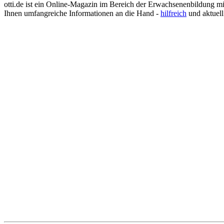
Justizvollzugsbeamter
otti.de ist ein Online-Magazin im Bereich der Erwachsenenbildung m
Kauffrau im Gesundheitswesen
Ihnen umfangreiche Informationen an die Hand -
hilfreich
und aktuell
Kinderpflegerin
Klimatechniker
Koch
Konditor
Kosmetikerin
Kraftfahrzeugmechatroniker
Krankenpflegehelfer
Krankenpfleger
Krankenschwester
Landschaftsgärtner
Lebensmittelkontrolleur
Lebensmitteltechniker
Lehrer
Logopäde
Lokführer
Maler und Lackierer
Masseur
Mediengestalter
Medizinische Dokumentationsassistentin
Medizinische Fachangestellte (MFA)
Optiker
Pädagogische Fachkraft
Personalsachbearbeiter