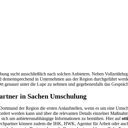
ng sucht ausschließlich nach solchen Anbietern. Neben Vollzeitlehrg
und dementsprechend in Unternehmen aus der Region durchgeführt werde
Ort genauer unter die Lupe zu nehmen und gegebenenfalls das Gespräch
artner in Sachen Umschulung
rtmund der Region die ersten Anlaufstellen, wenn es um eine Umschul
efordert werden kann und über die relevanten Details einzelner Maßna
, sich um anbieterunabhängige Informationen zu bemühen. Hier auf
ott
sprechpartner können zudem die IHK, HWK, Agentur für Arbeit oder a