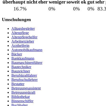
überhaupt nicht
eher weniger
soweit ok
gut
sehr
16.7%
0%
0%
0%
83.
Umschulungen
Alltagsbegleiter
Altenpflege
Altenpflegehelfer
Arbeitserzieher
Arzthelferin
Automobilkaufmann
Bäcker
Bankkaufmann
Baumaschinenführer
Bautechniker
Bauzeichner
Berufskraftfahrer
Berufsschullehrer
Bestatter
Betreuungsassistent
Betreuungskraft
Bibliothekar
Binnenschiffer
Buchhalter