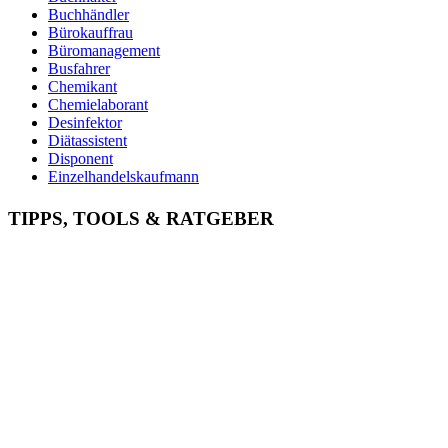
Buchhändler
Bürokauffrau
Büromanagement
Busfahrer
Chemikant
Chemielaborant
Desinfektor
Diätassistent
Disponent
Einzelhandelskaufmann
Elektroniker
Entspannungstherapeut
TIPPS, TOOLS & RATGEBER
Ergotherapeut
Ernährungsberater
Erzieher
Fachinformatiker
Fachinformatiker Anwendungsentwicklung
Fachinformatiker Systemintegration
Fachkraft für Lagerlogistik
Fachlagerist
Fahrlehrer
Fahrzeuglackierer
Familientherapeut
Fitnesstrainer
Florist