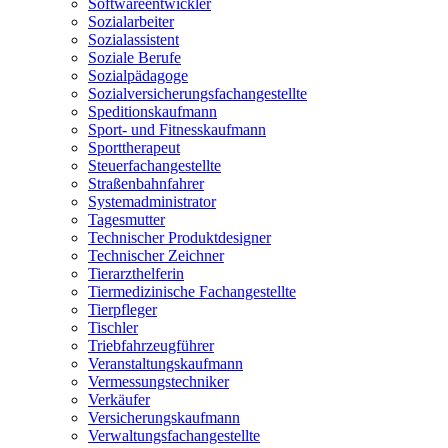
Softwareentwickler
Sozialarbeiter
Sozialassistent
Soziale Berufe
Sozialpädagoge
Sozialversicherungsfachangestellte
Speditionskaufmann
Sport- und Fitnesskaufmann
Sporttherapeut
Steuerfachangestellte
Straßenbahnfahrer
Systemadministrator
Tagesmutter
Technischer Produktdesigner
Technischer Zeichner
Tierarzthelferin
Tiermedizinische Fachangestellte
Tierpfleger
Tischler
Triebfahrzeugführer
Veranstaltungskaufmann
Vermessungstechniker
Verkäufer
Versicherungskaufmann
Verwaltungsfachangestellte