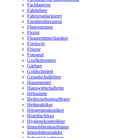
Fachlagerist
Fahrlehrer
Fahrzeuglackierer
Familientherapeut
Fitnesstrainer
Florist
Fluggerätmechaniker
Forstwirt
Friseur
Fotograf
Grafikdesigner
Gärtner
Goldschmied
Grundschullehrer
Hausmeister
Hauswirtschafterin
Hebamme
Heilerziehungspfleger
Heilpraktiker
Hörgeräteakustiker
Hotelfachfrau
Hygienekontrolleur
Immobilienkaufmann
Immobilienmakler
Industriekaufmann