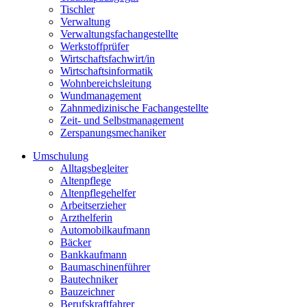
Tischler
Verwaltung
Verwaltungsfachangestellte
Werkstoffprüfer
Wirtschaftsfachwirt/in
Wirtschaftsinformatik
Wohnbereichsleitung
Wundmanagement
Zahnmedizinische Fachangestellte
Zeit- und Selbstmanagement
Zerspanungsmechaniker
Umschulung
Alltagsbegleiter
Altenpflege
Altenpflegehelfer
Arbeitserzieher
Arzthelferin
Automobilkaufmann
Bäcker
Bankkaufmann
Baumaschinenführer
Bautechniker
Bauzeichner
Berufskraftfahrer