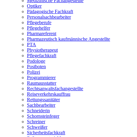
Medizinische Fachangestellte
Optiker
Pädagogische Fachkraft
Personalsachbearbeiter
Pflegeberufe
Pflegehelfer
Pharmareferent
Pharmazeutisch kaufmännische Angestellte
PTA
Physiotherapeut
Pflegefachkraft
Podologe
Postboten
Polizei
Programmierer
Raumausstatter
Rechtsanwaltsfachangestellte
Reiseverkehrskauffrau
Rettungssanitäter
Sachbearbeiter
Schneiderin
Schornsteinfeger
Schreiner
Schweißer
Sicherheitsfachkraft