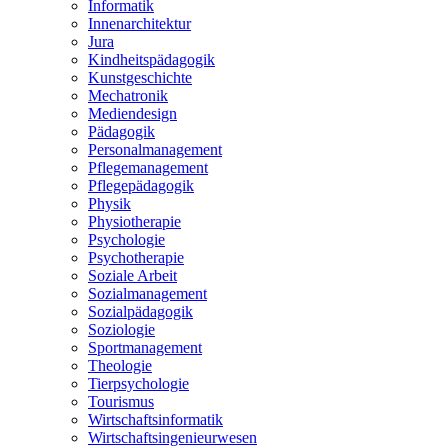
Informatik
Innenarchitektur
Jura
Kindheitspädagogik
Kunstgeschichte
Mechatronik
Mediendesign
Pädagogik
Personalmanagement
Pflegemanagement
Pflegepädagogik
Physik
Physiotherapie
Psychologie
Psychotherapie
Soziale Arbeit
Sozialmanagement
Sozialpädagogik
Soziologie
Sportmanagement
Theologie
Tierpsychologie
Tourismus
Wirtschaftsinformatik
Wirtschaftsingenieurwesen