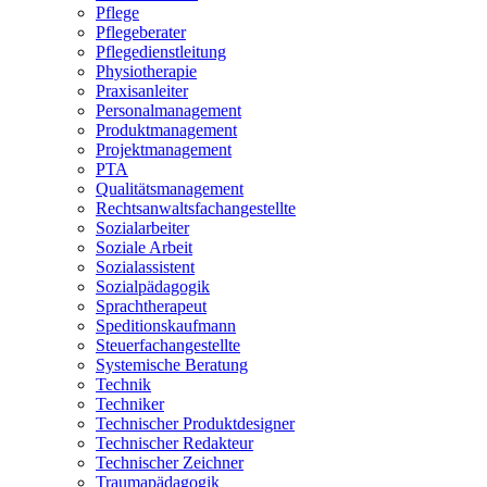
Pflege
Pflegeberater
Pflegedienstleitung
Physiotherapie
Praxisanleiter
Personalmanagement
Produktmanagement
Projektmanagement
PTA
Qualitätsmanagement
Rechtsanwaltsfachangestellte
Sozialarbeiter
Soziale Arbeit
Sozialassistent
Sozialpädagogik
Sprachtherapeut
Speditionskaufmann
Steuerfachangestellte
Systemische Beratung
Technik
Techniker
Technischer Produktdesigner
Technischer Redakteur
Technischer Zeichner
Traumapädagogik