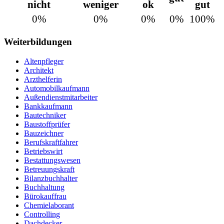
nicht
weniger
ok
gut
0%
0%
0%
0%
100%
Weiterbildungen
Altenpfleger
Architekt
Arzthelferin
Automobilkaufmann
Außendienstmitarbeiter
Bankkaufmann
Bautechniker
Baustoffprüfer
Bauzeichner
Berufskraftfahrer
Betriebswirt
Bestattungswesen
Betreuungskraft
Bilanzbuchhalter
Buchhaltung
Bürokauffrau
Chemielaborant
Controlling
Dachdecker