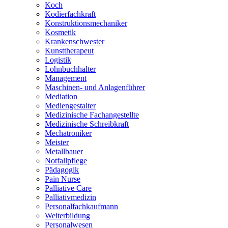
Koch
Kodierfachkraft
Konstruktionsmechaniker
Kosmetik
Krankenschwester
Kunsttherapeut
Logistik
Lohnbuchhalter
Management
Maschinen- und Anlagenführer
Mediation
Mediengestalter
Medizinische Fachangestellte
Medizinische Schreibkraft
Mechatroniker
Meister
Metallbauer
Notfallpflege
Pädagogik
Pain Nurse
Palliative Care
Palliativmedizin
Personalfachkaufmann
Weiterbildung
Personalwesen