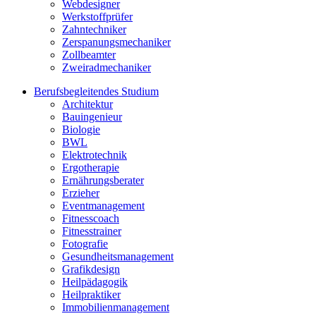
Webdesigner
Werkstoffprüfer
Zahntechniker
Zerspanungsmechaniker
Zollbeamter
Zweiradmechaniker
Berufsbegleitendes Studium
Architektur
Bauingenieur
Biologie
BWL
Elektrotechnik
Ergotherapie
Ernährungsberater
Erzieher
Eventmanagement
Fitnesscoach
Fitnesstrainer
Fotografie
Gesundheitsmanagement
Grafikdesign
Heilpädagogik
Heilpraktiker
Immobilienmanagement