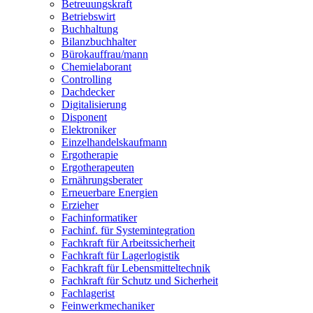
Betreuungskraft
Betriebswirt
Buchhaltung
Bilanzbuchhalter
Bürokauffrau/mann
Chemielaborant
Controlling
Dachdecker
Digitalisierung
Disponent
Elektroniker
Einzelhandelskaufmann
Ergotherapie
Ergotherapeuten
Ernährungsberater
Erneuerbare Energien
Erzieher
Fachinformatiker
Fachinf. für Systemintegration
Fachkraft für Arbeitssicherheit
Fachkraft für Lagerlogistik
Fachkraft für Lebensmitteltechnik
Fachkraft für Schutz und Sicherheit
Fachlagerist
Feinwerkmechaniker