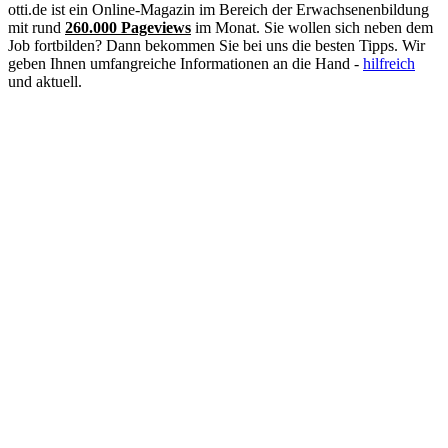
Mechatroniker
otti.de ist ein Online-Magazin im Bereich der Erwachsenenbildung
Mediation
mit rund
260.000 Pageviews
im Monat. Sie wollen sich neben dem
Mediengestalter
Job fortbilden? Dann bekommen Sie bei uns die besten Tipps. Wir
Medizinische Fachangestellte
geben Ihnen umfangreiche Informationen an die Hand -
hilfreich
Medizinische Schreibkraft
und aktuell.
Meister
Metallbauer
Notfallpflege
Pain Nurse
Palliative Care
Personalfachkaufmann
Personalmanagement
Personalreferent
Personalwesen
Pflege
Pflegeberater
Pflegedienstleitung
Physiotherapie
Praxisanleiter
Produktmanagement
Projektmanagement
PTA
Qualitätsmanagement
Rechtsanwaltsfachangestellte
Sozialarbeiter