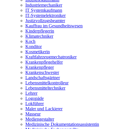
Industriemechaniker
IT Systemkaufmann
IT-Systemelektroniker
Justizvollzugsbeamter
Kauffrau im Gesundheitswesen
Kinderpflegerin
Klimatechniker
Koch
Konditor
Kosmetikerin
Kraftfahrzeugmechatroniker
Krankenpflegehelfer
Krankenpfleger
Krankenschwester
Landschaftsgärtner
Lebensmittelkontrolleur
Lebensmitteltechniker
Lehrer
Logopäde
Lokführer
Maler und Lackierer
Masseur
Mediengestalter
Medizinische Dokumentationsassistentin