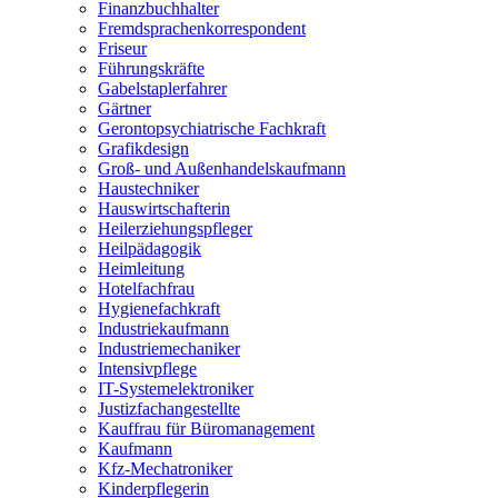
Finanzbuchhalter
Fremdsprachenkorrespondent
Friseur
Führungskräfte
Gabelstaplerfahrer
Gärtner
Gerontopsychiatrische Fachkraft
Grafikdesign
Groß- und Außenhandelskaufmann
Haustechniker
Hauswirtschafterin
Heilerziehungspfleger
Heilpädagogik
Heimleitung
Hotelfachfrau
Hygienefachkraft
Industriekaufmann
Industriemechaniker
Intensivpflege
IT-Systemelektroniker
Justizfachangestellte
Kauffrau für Büromanagement
Kaufmann
Kfz-Mechatroniker
Kinderpflegerin