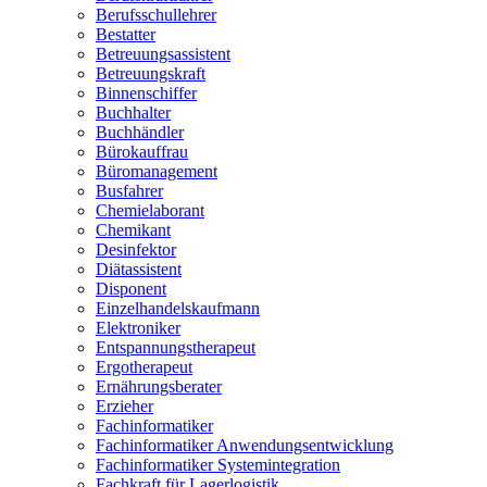
Berufsschullehrer
Bestatter
Betreuungsassistent
Betreuungskraft
Binnenschiffer
Buchhalter
Buchhändler
Bürokauffrau
Büromanagement
Busfahrer
Chemielaborant
Chemikant
Desinfektor
Diätassistent
Disponent
Einzelhandelskaufmann
Elektroniker
Entspannungstherapeut
Ergotherapeut
Ernährungsberater
Erzieher
Fachinformatiker
Fachinformatiker Anwendungsentwicklung
Fachinformatiker Systemintegration
Fachkraft für Lagerlogistik