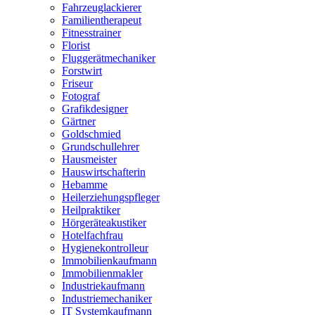
Fahrzeuglackierer
Familientherapeut
Fitnesstrainer
Florist
Fluggerätmechaniker
Forstwirt
Friseur
Fotograf
Grafikdesigner
Gärtner
Goldschmied
Grundschullehrer
Hausmeister
Hauswirtschafterin
Hebamme
Heilerziehungspfleger
Heilpraktiker
Hörgeräteakustiker
Hotelfachfrau
Hygienekontrolleur
Immobilienkaufmann
Immobilienmakler
Industriekaufmann
Industriemechaniker
IT Systemkaufmann