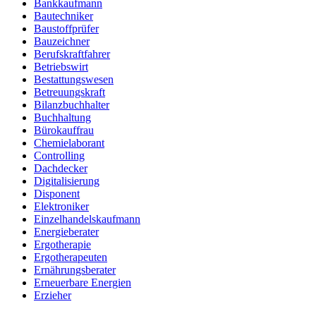
Bankkaufmann
Bautechniker
Baustoffprüfer
Bauzeichner
Berufskraftfahrer
Betriebswirt
Bestattungswesen
Betreuungskraft
Bilanzbuchhalter
Buchhaltung
Bürokauffrau
Chemielaborant
Controlling
Dachdecker
Digitalisierung
Disponent
Elektroniker
Einzelhandelskaufmann
Energieberater
Ergotherapie
Ergotherapeuten
Ernährungsberater
Erneuerbare Energien
Erzieher
Fachinformatiker