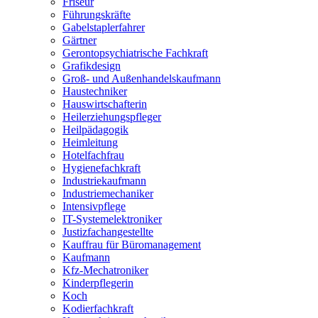
Friseur
Führungskräfte
Gabelstaplerfahrer
Gärtner
Gerontopsychiatrische Fachkraft
Grafikdesign
Groß- und Außenhandelskaufmann
Haustechniker
Hauswirtschafterin
Heilerziehungspfleger
Heilpädagogik
Heimleitung
Hotelfachfrau
Hygienefachkraft
Industriekaufmann
Industriemechaniker
Intensivpflege
IT-Systemelektroniker
Justizfachangestellte
Kauffrau für Büromanagement
Kaufmann
Kfz-Mechatroniker
Kinderpflegerin
Koch
Kodierfachkraft