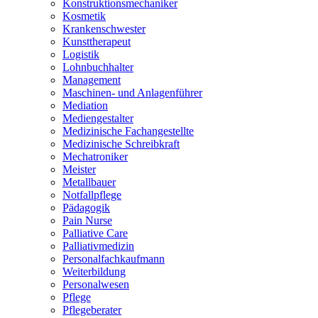
Konstruktionsmechaniker
Kosmetik
Krankenschwester
Kunsttherapeut
Logistik
Lohnbuchhalter
Management
Maschinen- und Anlagenführer
Mediation
Mediengestalter
Medizinische Fachangestellte
Medizinische Schreibkraft
Mechatroniker
Meister
Metallbauer
Notfallpflege
Pädagogik
Pain Nurse
Palliative Care
Palliativmedizin
Personalfachkaufmann
Weiterbildung
Personalwesen
Pflege
Pflegeberater