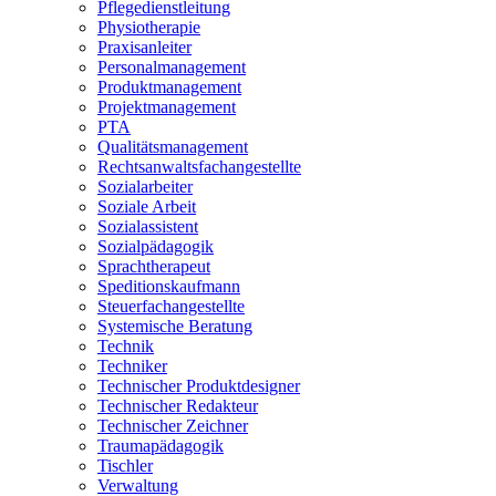
Pflegedienstleitung
Physiotherapie
Praxisanleiter
Personalmanagement
Produktmanagement
Projektmanagement
PTA
Qualitätsmanagement
Rechtsanwaltsfachangestellte
Sozialarbeiter
Soziale Arbeit
Sozialassistent
Sozialpädagogik
Sprachtherapeut
Speditionskaufmann
Steuerfachangestellte
Systemische Beratung
Technik
Techniker
Technischer Produktdesigner
Technischer Redakteur
Technischer Zeichner
Traumapädagogik
Tischler
Verwaltung