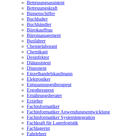
Betreuungsassistent
Betreuungskraft
Binnenschiffer
Buchhalter
Buchhändler
Bürokauffrau
Büromanagement
Busfahrer
Chemielaborant
Chemikant
Desinfektor
Diätassistent
Disponent
Einzelhandelskaufmann
Elektroniker
Entspannungstherapeut
Ergotherapeut
Ernährungsberater
Erzieher
Fachinformatiker
Fachinformatiker Anwendungsentwicklung
Fachinformatiker Systemintegration
Fachkraft für Lagerlogistik
Fachlagerist
Fahrlehrer