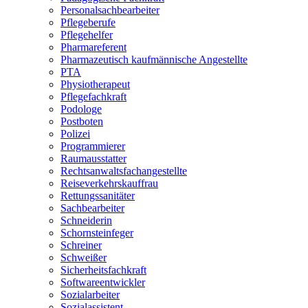
Personalsachbearbeiter
Pflegeberufe
Pflegehelfer
Pharmareferent
Pharmazeutisch kaufmännische Angestellte
PTA
Physiotherapeut
Pflegefachkraft
Podologe
Postboten
Polizei
Programmierer
Raumausstatter
Rechtsanwaltsfachangestellte
Reiseverkehrskauffrau
Rettungssanitäter
Sachbearbeiter
Schneiderin
Schornsteinfeger
Schreiner
Schweißer
Sicherheitsfachkraft
Softwareentwickler
Sozialarbeiter
Sozialassistent