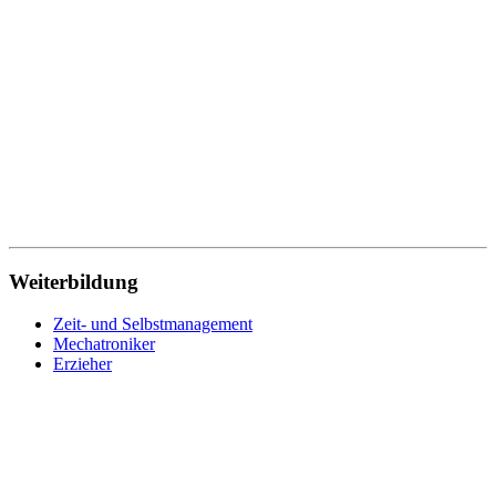
Traumapädagogik
Tischler
Verwaltung
Verwaltungsfachangestellte
Werkstoffprüfer
Wirtschaftsfachwirt
Wirtschaftsinformatik
Wohnbereichsleitung
Wundmanagement
Zahnmedizinische Fachangestellte
Zeit- und Selbstmanagement
Zerspanungsmechaniker
Weiterbildung
Zeit- und Selbstmanagement
Mechatroniker
Erzieher