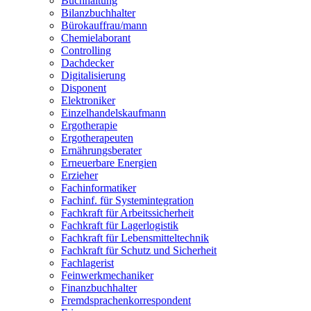
Buchhaltung
Bilanzbuchhalter
Bürokauffrau/mann
Chemielaborant
Controlling
Dachdecker
Digitalisierung
Disponent
Elektroniker
Einzelhandelskaufmann
Ergotherapie
Ergotherapeuten
Ernährungsberater
Erneuerbare Energien
Erzieher
Fachinformatiker
Fachinf. für Systemintegration
Fachkraft für Arbeitssicherheit
Fachkraft für Lagerlogistik
Fachkraft für Lebensmitteltechnik
Fachkraft für Schutz und Sicherheit
Fachlagerist
Feinwerkmechaniker
Finanzbuchhalter
Fremdsprachenkorrespondent