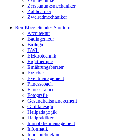
Zahntechniker
Zerspanungsmechaniker
Zollbeamter
Zweiradmechaniker
Berufsbegleitendes Studium
Architektur
Bauingenieur
Biologie
BWL
Elektrotechnik
Ergotherapie
Ernährungsberater
Erzieher
Eventmanagement
Fitnesscoach
Fitnesstrainer
Fotografie
Gesundheitsmanagement
Grafikdesign
Heilpädagogik
Heilpraktiker
Immobilienmanagement
Informatik
Innenarchitektur