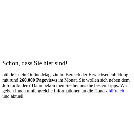
Kaufmann
Kfz-Mechatroniker
Kinderpflegerin
Kunsttherapeut
Koch
Kodierfachkraft
Konstruktionsmechaniker
Kosmetik
Krankenschwester
Logistik
Lohnbuchhalter
Management
Schön, dass Sie hier sind!
Maschinen- und Anlagenführer
Mechatroniker
otti.de ist ein Online-Magazin im Bereich der Erwachsenenbildung
Mediation
mit rund
260.000 Pageviews
im Monat. Sie wollen sich neben dem
Mediengestalter
Job fortbilden? Dann bekommen Sie bei uns die besten Tipps. Wir
Medizinische Fachangestellte
geben Ihnen umfangreiche Informationen an die Hand -
hilfreich
Medizinische Schreibkraft
und aktuell.
Meister
Metallbauer
Notfallpflege
Pain Nurse
Palliative Care
Personalfachkaufmann
Personalmanagement