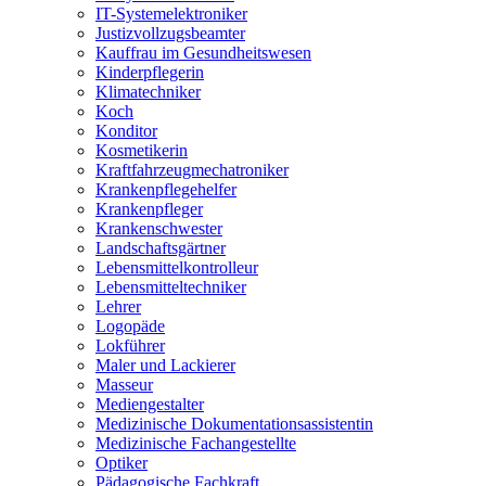
IT-Systemelektroniker
Justizvollzugsbeamter
Kauffrau im Gesundheitswesen
Kinderpflegerin
Klimatechniker
Koch
Konditor
Kosmetikerin
Kraftfahrzeugmechatroniker
Krankenpflegehelfer
Krankenpfleger
Krankenschwester
Landschaftsgärtner
Lebensmittelkontrolleur
Lebensmitteltechniker
Lehrer
Logopäde
Lokführer
Maler und Lackierer
Masseur
Mediengestalter
Medizinische Dokumentationsassistentin
Medizinische Fachangestellte
Optiker
Pädagogische Fachkraft