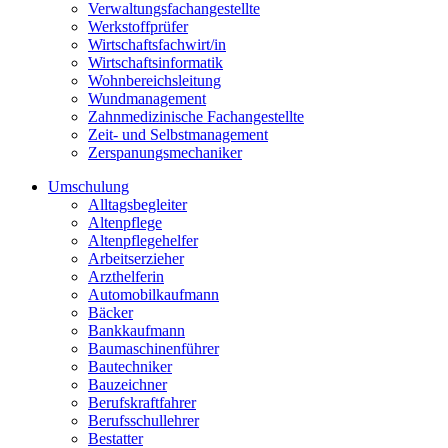
Verwaltungsfachangestellte
Werkstoffprüfer
Wirtschaftsfachwirt/in
Wirtschaftsinformatik
Wohnbereichsleitung
Wundmanagement
Zahnmedizinische Fachangestellte
Zeit- und Selbstmanagement
Zerspanungsmechaniker
Umschulung
Alltagsbegleiter
Altenpflege
Altenpflegehelfer
Arbeitserzieher
Arzthelferin
Automobilkaufmann
Bäcker
Bankkaufmann
Baumaschinenführer
Bautechniker
Bauzeichner
Berufskraftfahrer
Berufsschullehrer
Bestatter