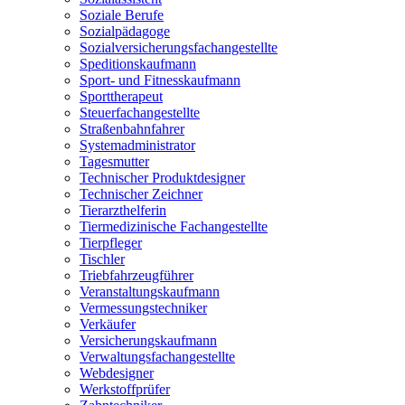
Soziale Berufe
Sozialpädagoge
Sozialversicherungsfachangestellte
Speditionskaufmann
Sport- und Fitnesskaufmann
Sporttherapeut
Steuerfachangestellte
Straßenbahnfahrer
Systemadministrator
Tagesmutter
Technischer Produktdesigner
Technischer Zeichner
Tierarzthelferin
Tiermedizinische Fachangestellte
Tierpfleger
Tischler
Triebfahrzeugführer
Veranstaltungskaufmann
Vermessungstechniker
Verkäufer
Versicherungskaufmann
Verwaltungsfachangestellte
Webdesigner
Werkstoffprüfer