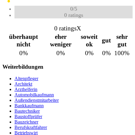
0
/
5
0
ratings
0 ratings
X
überhaupt
eher
soweit
sehr
gut
nicht
weniger
ok
gut
0%
0%
0%
0%
100%
Weiterbildungen
Altenpfleger
Architekt
Arzthelferin
Automobilkaufmann
Außendienstmitarbeiter
Bankkaufmann
Bautechniker
Baustoffprüfer
Bauzeichner
Berufskraftfahrer
Betriebswirt