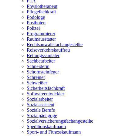
PTA
Physiotherapeut
Pflegefachkraft
Podologe
Postboten
Polizei
Programmierer
Raumausstatter
Rechtsanwaltsfachangestellte
Reiseverkehrskauffrau
Rettungssanitäter
Sachbearbeiter
Schneiderin
Schornsteinfeger
Schreiner
Schweißer
Sicherheitsfachkraft
Softwareentwickler
Sozialarbeiter
Sozialassistent
Soziale Berufe
Sozialpädagoge
Sozialversicherungsfachangestellte
Speditionskaufmann
Sport- und Fitnesskaufmann