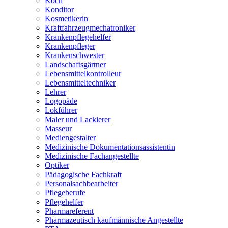
Koch
Konditor
Kosmetikerin
Kraftfahrzeugmechatroniker
Krankenpflegehelfer
Krankenpfleger
Krankenschwester
Landschaftsgärtner
Lebensmittelkontrolleur
Lebensmitteltechniker
Lehrer
Logopäde
Lokführer
Maler und Lackierer
Masseur
Mediengestalter
Medizinische Dokumentationsassistentin
Medizinische Fachangestellte
Optiker
Pädagogische Fachkraft
Personalsachbearbeiter
Pflegeberufe
Pflegehelfer
Pharmareferent
Pharmazeutisch kaufmännische Angestellte