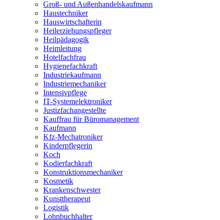
Groß- und Außenhandelskaufmann
Haustechniker
Hauswirtschafterin
Heilerziehungspfleger
Heilpädagogik
Heimleitung
Hotelfachfrau
Hygienefachkraft
Industriekaufmann
Industriemechaniker
Intensivpflege
IT-Systemelektroniker
Justizfachangestellte
Kauffrau für Büromanagement
Kaufmann
Kfz-Mechatroniker
Kinderpflegerin
Koch
Kodierfachkraft
Konstruktionsmechaniker
Kosmetik
Krankenschwester
Kunsttherapeut
Logistik
Lohnbuchhalter