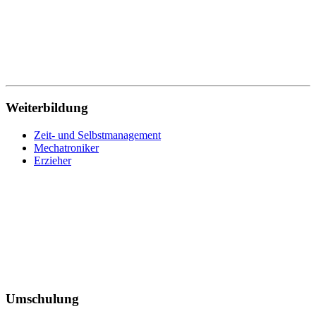
Wirtschaftsfachwirt
Wirtschaftsinformatik
Wohnbereichsleitung
Wundmanagement
Zahnmedizinische Fachangestellte
Zeit- und Selbstmanagement
Zerspanungsmechaniker
Weiterbildung
Zeit- und Selbstmanagement
Mechatroniker
Erzieher
Umschulung