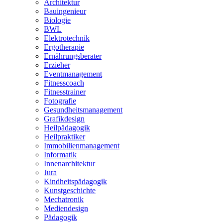
Architektur
Bauingenieur
Biologie
BWL
Elektrotechnik
Ergotherapie
Ernährungsberater
Erzieher
Eventmanagement
Fitnesscoach
Fitnesstrainer
Fotografie
Gesundheitsmanagement
Grafikdesign
Heilpädagogik
Heilpraktiker
Immobilienmanagement
Informatik
Innenarchitektur
Jura
Kindheitspädagogik
Kunstgeschichte
Mechatronik
Mediendesign
Pädagogik