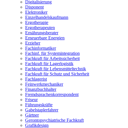
Digitalisierung
Disponent
Elektroniker
Einzelhandelskaufmann
Ergotherapie
Ergotherapeuten
Ernährungsberater
Erneuerbare Energien
Erzieher
Fachinformatiker
Fachinf. für Systemintegration
Fachkraft für Arbeitssicherheit
Fachkraft für Lagerlogistik
Fachkraft für Lebensmitteltechnik
Fachkraft für Schutz und Sicherheit
Fachlagerist
Feinwerkmechaniker
Finanzbuchhalter
Fremdsprachenkorrespondent
Friseur
Führungskräfte
Gabelstaplerfahrer
Gärtner
Gerontopsychiatrische Fachkraft
Grafikdesign