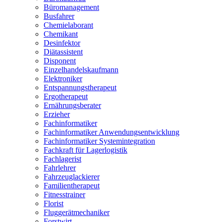
Büromanagement
Busfahrer
Chemielaborant
Chemikant
Desinfektor
Diätassistent
Disponent
Einzelhandelskaufmann
Elektroniker
Entspannungstherapeut
Ergotherapeut
Ernährungsberater
Erzieher
Fachinformatiker
Fachinformatiker Anwendungsentwicklung
Fachinformatiker Systemintegration
Fachkraft für Lagerlogistik
Fachlagerist
Fahrlehrer
Fahrzeuglackierer
Familientherapeut
Fitnesstrainer
Florist
Fluggerätmechaniker
Forstwirt