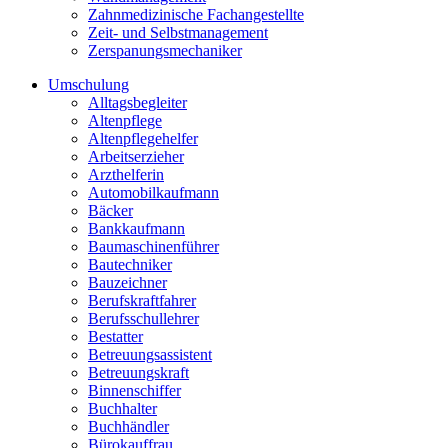
Zahnmedizinische Fachangestellte
Zeit- und Selbstmanagement
Zerspanungsmechaniker
Umschulung
Alltagsbegleiter
Altenpflege
Altenpflegehelfer
Arbeitserzieher
Arzthelferin
Automobilkaufmann
Bäcker
Bankkaufmann
Baumaschinenführer
Bautechniker
Bauzeichner
Berufskraftfahrer
Berufsschullehrer
Bestatter
Betreuungsassistent
Betreuungskraft
Binnenschiffer
Buchhalter
Buchhändler
Bürokauffrau