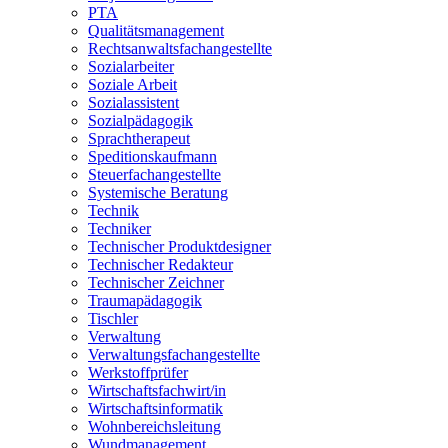
PTA
Qualitätsmanagement
Rechtsanwaltsfachangestellte
Sozialarbeiter
Soziale Arbeit
Sozialassistent
Sozialpädagogik
Sprachtherapeut
Speditionskaufmann
Steuerfachangestellte
Systemische Beratung
Technik
Techniker
Technischer Produktdesigner
Technischer Redakteur
Technischer Zeichner
Traumapädagogik
Tischler
Verwaltung
Verwaltungsfachangestellte
Werkstoffprüfer
Wirtschaftsfachwirt/in
Wirtschaftsinformatik
Wohnbereichsleitung
Wundmanagement