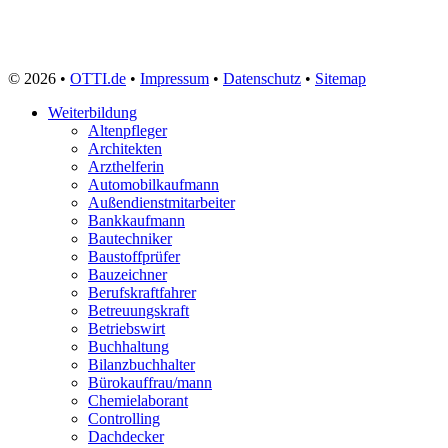
© 2026 •
OTTI.de
•
Impressum
•
Datenschutz
•
Sitemap
Weiterbildung
Altenpfleger
Architekten
Arzthelferin
Automobilkaufmann
Außendienstmitarbeiter
Bankkaufmann
Bautechniker
Baustoffprüfer
Bauzeichner
Berufskraftfahrer
Betreuungskraft
Betriebswirt
Buchhaltung
Bilanzbuchhalter
Bürokauffrau/mann
Chemielaborant
Controlling
Dachdecker