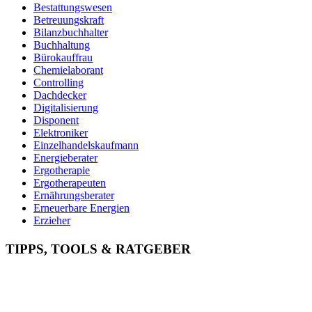
Bestattungswesen
Betreuungskraft
Bilanzbuchhalter
Buchhaltung
Bürokauffrau
Chemielaborant
Controlling
Dachdecker
Digitalisierung
Disponent
Elektroniker
Einzelhandelskaufmann
Energieberater
Ergotherapie
Ergotherapeuten
Ernährungsberater
Erneuerbare Energien
Erzieher
Fachinformatiker
Fachinf. für Systemintegration
TIPPS, TOOLS & RATGEBER
Fachkraft für Arbeitssicherheit
Fachkraft für Lagerlogistik
Fachkraft für Lebensmitteltechnik
Fachlagerist
Feinwerkmechaniker