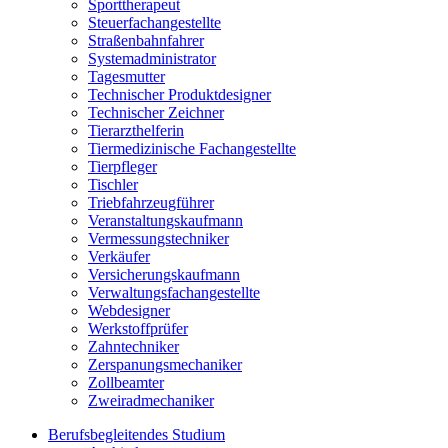
Sporttherapeut
Steuerfachangestellte
Straßenbahnfahrer
Systemadministrator
Tagesmutter
Technischer Produktdesigner
Technischer Zeichner
Tierarzthelferin
Tiermedizinische Fachangestellte
Tierpfleger
Tischler
Triebfahrzeugführer
Veranstaltungskaufmann
Vermessungstechniker
Verkäufer
Versicherungskaufmann
Verwaltungsfachangestellte
Webdesigner
Werkstoffprüfer
Zahntechniker
Zerspanungsmechaniker
Zollbeamter
Zweiradmechaniker
Berufsbegleitendes Studium