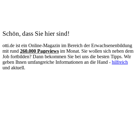
Konstruktionsmechaniker
Kosmetik
Krankenschwester
Logistik
Lohnbuchhalter
Management
Schön, dass Sie hier sind!
Maschinen- und Anlagenführer
Mechatroniker
otti.de ist ein Online-Magazin im Bereich der Erwachsenenbildung
Mediation
mit rund
260.000 Pageviews
im Monat. Sie wollen sich neben dem
Mediengestalter
Job fortbilden? Dann bekommen Sie bei uns die besten Tipps. Wir
Medizinische Fachangestellte
geben Ihnen umfangreiche Informationen an die Hand -
hilfreich
Medizinische Schreibkraft
und aktuell.
Meister
Metallbauer
Notfallpflege
Pain Nurse
Palliative Care
Personalfachkaufmann
Personalmanagement
Personalreferent
Personalwesen
Pflege
Pflegeberater
Pflegedienstleitung
Physiotherapie