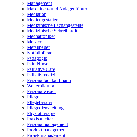
Management
Maschinen- und Anlagenführer
Mediation
Mediengestalter
Medizinische Fachangestellte
Medizinische Schreibkraft
Mechatroniker
Meister
Metallbauer
Notfallpflege
Pädagogik
Pain Nurse
Palliative Care
Palliativmedizin
Personalfachkaufmann
Weiterbildung
Personalwesen
Pflege
Pflegeberater
Pflegedienstleitung
Physiotherapie
Praxisanleiter
Personalmanagement
Produktmanagement
Projektmanagement