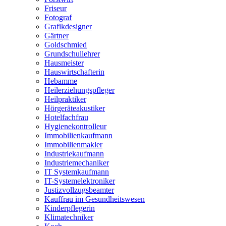
Friseur
Fotograf
Grafikdesigner
Gärtner
Goldschmied
Grundschullehrer
Hausmeister
Hauswirtschafterin
Hebamme
Heilerziehungspfleger
Heilpraktiker
Hörgeräteakustiker
Hotelfachfrau
Hygienekontrolleur
Immobilienkaufmann
Immobilienmakler
Industriekaufmann
Industriemechaniker
IT Systemkaufmann
IT-Systemelektroniker
Justizvollzugsbeamter
Kauffrau im Gesundheitswesen
Kinderpflegerin
Klimatechniker