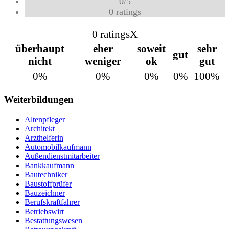
0
/
5
0
ratings
0 ratings
X
überhaupt
eher
soweit
sehr
gut
nicht
weniger
ok
gut
0%
0%
0%
0%
100%
Weiterbildungen
Altenpfleger
Architekt
Arzthelferin
Automobilkaufmann
Außendienstmitarbeiter
Bankkaufmann
Bautechniker
Baustoffprüfer
Bauzeichner
Berufskraftfahrer
Betriebswirt
Bestattungswesen