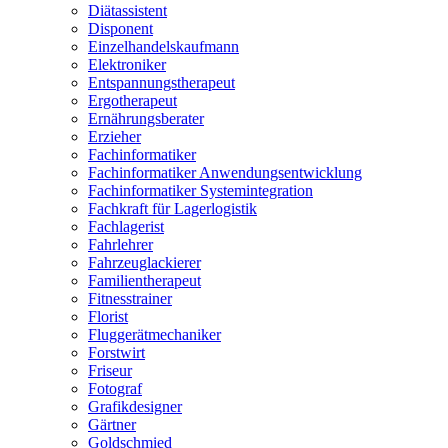
Diätassistent
Disponent
Einzelhandelskaufmann
Elektroniker
Entspannungstherapeut
Ergotherapeut
Ernährungsberater
Erzieher
Fachinformatiker
Fachinformatiker Anwendungsentwicklung
Fachinformatiker Systemintegration
Fachkraft für Lagerlogistik
Fachlagerist
Fahrlehrer
Fahrzeuglackierer
Familientherapeut
Fitnesstrainer
Florist
Fluggerätmechaniker
Forstwirt
Friseur
Fotograf
Grafikdesigner
Gärtner
Goldschmied