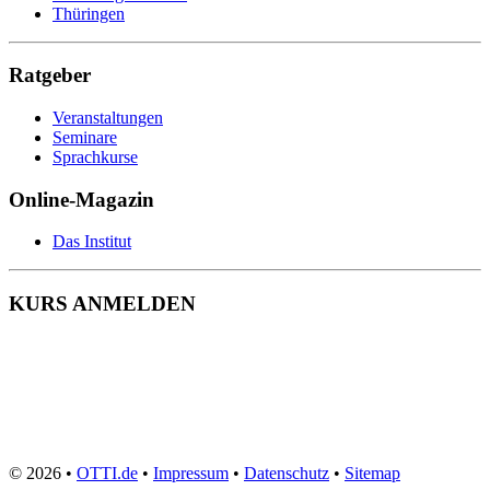
Wohnbereichsleitung
Thüringen
Wundmanagement
Zahnmedizinische Fachangestellte
Zeit- und Selbstmanagement
Ratgeber
Zerspanungsmechaniker
Veranstaltungen
Seminare
Sprachkurse
Online-Magazin
Das Institut
KURS ANMELDEN
© 2026 •
OTTI.de
•
Impressum
•
Datenschutz
•
Sitemap