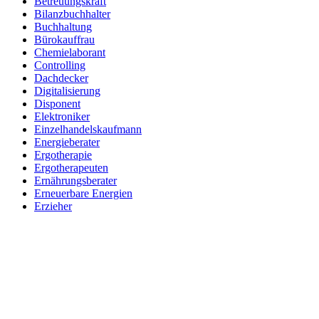
Betreuungskraft
Bilanzbuchhalter
Buchhaltung
Bürokauffrau
Chemielaborant
Controlling
Dachdecker
Digitalisierung
Disponent
Elektroniker
Einzelhandelskaufmann
Energieberater
Ergotherapie
Ergotherapeuten
Ernährungsberater
Erneuerbare Energien
Erzieher
Fachinformatiker
Fachinf. für Systemintegration
Fachkraft für Arbeitssicherheit
Fachkraft für Lagerlogistik
Fachkraft für Lebensmitteltechnik
Fachlagerist
Feinwerkmechaniker
Finanzbuchhalter