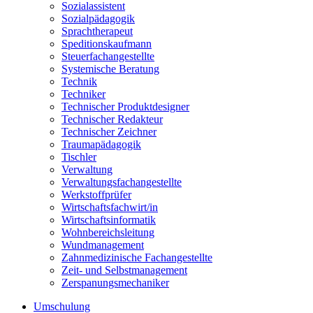
Sozialassistent
Sozialpädagogik
Sprachtherapeut
Speditionskaufmann
Steuerfachangestellte
Systemische Beratung
Technik
Techniker
Technischer Produktdesigner
Technischer Redakteur
Technischer Zeichner
Traumapädagogik
Tischler
Verwaltung
Verwaltungsfachangestellte
Werkstoffprüfer
Wirtschaftsfachwirt/in
Wirtschaftsinformatik
Wohnbereichsleitung
Wundmanagement
Zahnmedizinische Fachangestellte
Zeit- und Selbstmanagement
Zerspanungsmechaniker
Umschulung