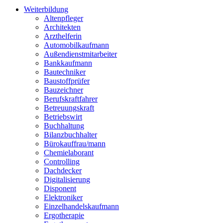
Weiterbildung
Altenpfleger
Architekten
Arzthelferin
Automobilkaufmann
Außendienstmitarbeiter
Bankkaufmann
Bautechniker
Baustoffprüfer
Bauzeichner
Berufskraftfahrer
Betreuungskraft
Betriebswirt
Buchhaltung
Bilanzbuchhalter
Bürokauffrau/mann
Chemielaborant
Controlling
Dachdecker
Digitalisierung
Disponent
Elektroniker
Einzelhandelskaufmann
Ergotherapie