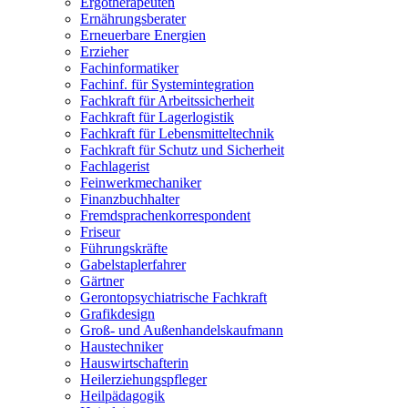
Ergotherapeuten
Ernährungsberater
Erneuerbare Energien
Erzieher
Fachinformatiker
Fachinf. für Systemintegration
Fachkraft für Arbeitssicherheit
Fachkraft für Lagerlogistik
Fachkraft für Lebensmitteltechnik
Fachkraft für Schutz und Sicherheit
Fachlagerist
Feinwerkmechaniker
Finanzbuchhalter
Fremdsprachenkorrespondent
Friseur
Führungskräfte
Gabelstaplerfahrer
Gärtner
Gerontopsychiatrische Fachkraft
Grafikdesign
Groß- und Außenhandelskaufmann
Haustechniker
Hauswirtschafterin
Heilerziehungspfleger
Heilpädagogik