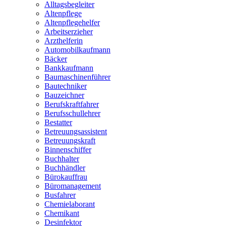
Alltagsbegleiter
Altenpflege
Altenpflegehelfer
Arbeitserzieher
Arzthelferin
Automobilkaufmann
Bäcker
Bankkaufmann
Baumaschinenführer
Bautechniker
Bauzeichner
Berufskraftfahrer
Berufsschullehrer
Bestatter
Betreuungsassistent
Betreuungskraft
Binnenschiffer
Buchhalter
Buchhändler
Bürokauffrau
Büromanagement
Busfahrer
Chemielaborant
Chemikant
Desinfektor