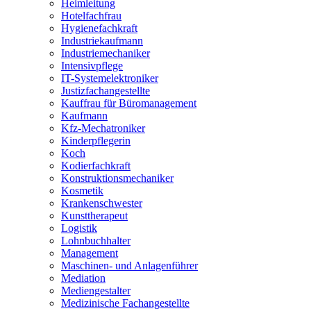
Heimleitung
Hotelfachfrau
Hygienefachkraft
Industriekaufmann
Industriemechaniker
Intensivpflege
IT-Systemelektroniker
Justizfachangestellte
Kauffrau für Büromanagement
Kaufmann
Kfz-Mechatroniker
Kinderpflegerin
Koch
Kodierfachkraft
Konstruktionsmechaniker
Kosmetik
Krankenschwester
Kunsttherapeut
Logistik
Lohnbuchhalter
Management
Maschinen- und Anlagenführer
Mediation
Mediengestalter
Medizinische Fachangestellte