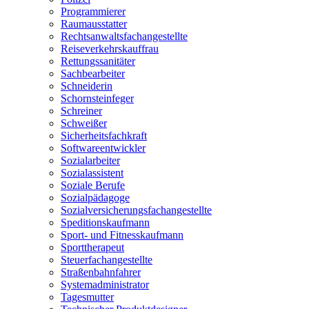
Programmierer
Raumausstatter
Rechtsanwaltsfachangestellte
Reiseverkehrskauffrau
Rettungssanitäter
Sachbearbeiter
Schneiderin
Schornsteinfeger
Schreiner
Schweißer
Sicherheitsfachkraft
Softwareentwickler
Sozialarbeiter
Sozialassistent
Soziale Berufe
Sozialpädagoge
Sozialversicherungsfachangestellte
Speditionskaufmann
Sport- und Fitnesskaufmann
Sporttherapeut
Steuerfachangestellte
Straßenbahnfahrer
Systemadministrator
Tagesmutter