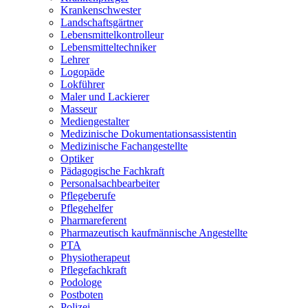
Krankenschwester
Landschaftsgärtner
Lebensmittelkontrolleur
Lebensmitteltechniker
Lehrer
Logopäde
Lokführer
Maler und Lackierer
Masseur
Mediengestalter
Medizinische Dokumentationsassistentin
Medizinische Fachangestellte
Optiker
Pädagogische Fachkraft
Personalsachbearbeiter
Pflegeberufe
Pflegehelfer
Pharmareferent
Pharmazeutisch kaufmännische Angestellte
PTA
Physiotherapeut
Pflegefachkraft
Podologe
Postboten
Polizei