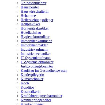
Grundschullehrer
Hausmeister
Hauswirtschafterin
Hebamme
Heilerziehungspfleger
Heilpraktiker
Hörgeräteakustiker
Hotelfachfrau
Hygienekontrolleur
Immobilienkaufmann
Immobilienmakler
Industriekaufmann
Industriemechaniker
IT Systemkaufmann
IT-Systemelektroniker
Justizvollzugsbeamter
Kauffrau im Gesundheitswesen
Kinderpflegerin
Klimatechniker
Koch
Konditor
Kosmetikerin
Kraftfahrzeugmechatroniker
Krankenpflegehelfer
Krankenpfleger