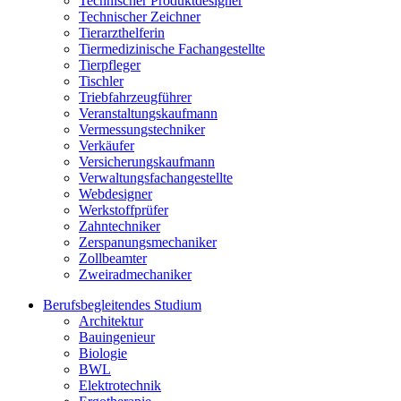
Technischer Produktdesigner
Technischer Zeichner
Tierarzthelferin
Tiermedizinische Fachangestellte
Tierpfleger
Tischler
Triebfahrzeugführer
Veranstaltungskaufmann
Vermessungstechniker
Verkäufer
Versicherungskaufmann
Verwaltungsfachangestellte
Webdesigner
Werkstoffprüfer
Zahntechniker
Zerspanungsmechaniker
Zollbeamter
Zweiradmechaniker
Berufsbegleitendes Studium
Architektur
Bauingenieur
Biologie
BWL
Elektrotechnik