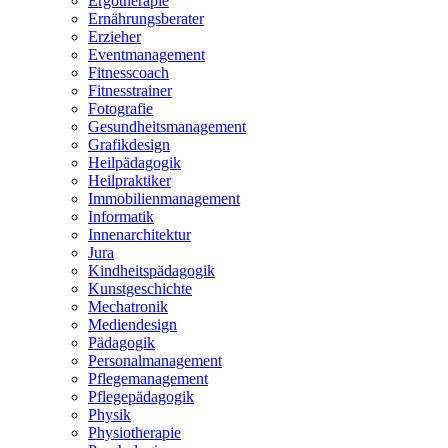
Ergotherapie
Ernährungsberater
Erzieher
Eventmanagement
Fitnesscoach
Fitnesstrainer
Fotografie
Gesundheitsmanagement
Grafikdesign
Heilpädagogik
Heilpraktiker
Immobilienmanagement
Informatik
Innenarchitektur
Jura
Kindheitspädagogik
Kunstgeschichte
Mechatronik
Mediendesign
Pädagogik
Personalmanagement
Pflegemanagement
Pflegepädagogik
Physik
Physiotherapie