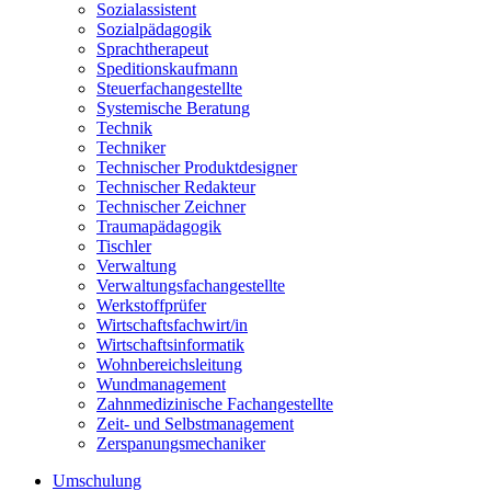
Sozialassistent
Sozialpädagogik
Sprachtherapeut
Speditionskaufmann
Steuerfachangestellte
Systemische Beratung
Technik
Techniker
Technischer Produktdesigner
Technischer Redakteur
Technischer Zeichner
Traumapädagogik
Tischler
Verwaltung
Verwaltungsfachangestellte
Werkstoffprüfer
Wirtschaftsfachwirt/in
Wirtschaftsinformatik
Wohnbereichsleitung
Wundmanagement
Zahnmedizinische Fachangestellte
Zeit- und Selbstmanagement
Zerspanungsmechaniker
Umschulung