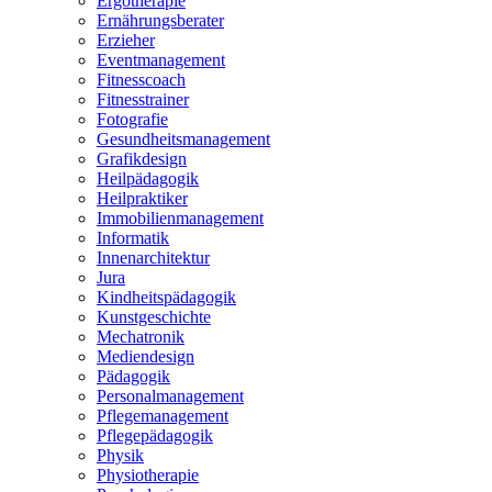
Ergotherapie
Ernährungsberater
Erzieher
Eventmanagement
Fitnesscoach
Fitnesstrainer
Fotografie
Gesundheitsmanagement
Grafikdesign
Heilpädagogik
Heilpraktiker
Immobilienmanagement
Informatik
Innenarchitektur
Jura
Kindheitspädagogik
Kunstgeschichte
Mechatronik
Mediendesign
Pädagogik
Personalmanagement
Pflegemanagement
Pflegepädagogik
Physik
Physiotherapie