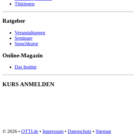
Wohnbereichsleitung
Thüringen
Wundmanagement
Zahnmedizinische Fachangestellte
Zeit- und Selbstmanagement
Ratgeber
Zerspanungsmechaniker
Veranstaltungen
Seminare
Sprachkurse
Online-Magazin
Das Institut
KURS ANMELDEN
© 2026 •
OTTI.de
•
Impressum
•
Datenschutz
•
Sitemap