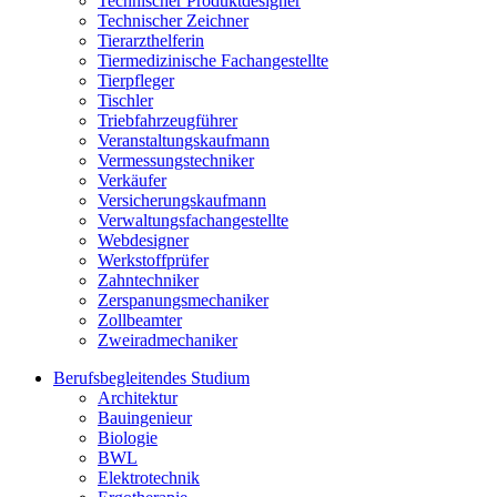
Technischer Produktdesigner
Technischer Zeichner
Tierarzthelferin
Tiermedizinische Fachangestellte
Tierpfleger
Tischler
Triebfahrzeugführer
Veranstaltungskaufmann
Vermessungstechniker
Verkäufer
Versicherungskaufmann
Verwaltungsfachangestellte
Webdesigner
Werkstoffprüfer
Zahntechniker
Zerspanungsmechaniker
Zollbeamter
Zweiradmechaniker
Berufsbegleitendes Studium
Architektur
Bauingenieur
Biologie
BWL
Elektrotechnik