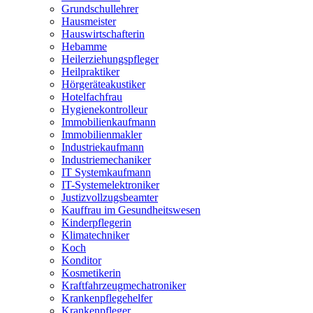
Grundschullehrer
Hausmeister
Hauswirtschafterin
Hebamme
Heilerziehungspfleger
Heilpraktiker
Hörgeräteakustiker
Hotelfachfrau
Hygienekontrolleur
Immobilienkaufmann
Immobilienmakler
Industriekaufmann
Industriemechaniker
IT Systemkaufmann
IT-Systemelektroniker
Justizvollzugsbeamter
Kauffrau im Gesundheitswesen
Kinderpflegerin
Klimatechniker
Koch
Konditor
Kosmetikerin
Kraftfahrzeugmechatroniker
Krankenpflegehelfer
Krankenpfleger