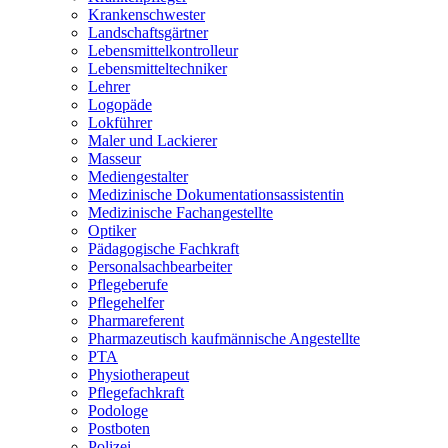
Krankenschwester
Landschaftsgärtner
Lebensmittelkontrolleur
Lebensmitteltechniker
Lehrer
Logopäde
Lokführer
Maler und Lackierer
Masseur
Mediengestalter
Medizinische Dokumentationsassistentin
Medizinische Fachangestellte
Optiker
Pädagogische Fachkraft
Personalsachbearbeiter
Pflegeberufe
Pflegehelfer
Pharmareferent
Pharmazeutisch kaufmännische Angestellte
PTA
Physiotherapeut
Pflegefachkraft
Podologe
Postboten
Polizei