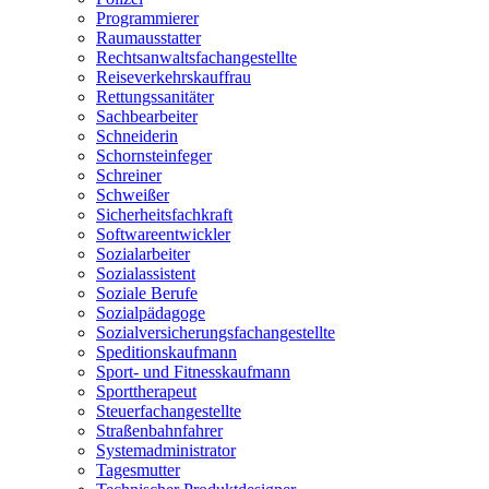
Programmierer
Raumausstatter
Rechtsanwaltsfachangestellte
Reiseverkehrskauffrau
Rettungssanitäter
Sachbearbeiter
Schneiderin
Schornsteinfeger
Schreiner
Schweißer
Sicherheitsfachkraft
Softwareentwickler
Sozialarbeiter
Sozialassistent
Soziale Berufe
Sozialpädagoge
Sozialversicherungsfachangestellte
Speditionskaufmann
Sport- und Fitnesskaufmann
Sporttherapeut
Steuerfachangestellte
Straßenbahnfahrer
Systemadministrator
Tagesmutter