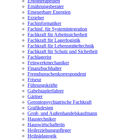
Ergotherapeuten
Ernährungsberater
Erneuerbare Energien
Erzieher
Fachinformatiker
Fachinf. für Systemintegration
Fachkraft für Arbeitssicherheit
Fachkraft für Lagerlogistik
Fachkraft für Lebensmitteltechnik
Fachkraft für Schutz und Sicherheit
Fachlagerist
Feinwerkmechaniker
Finanzbuchhalter
Fremdsprachenkorrespondent
Friseur
Führungskräfte
Gabelstaplerfahrer
Gärtner
Gerontopsychiatrische Fachkraft
Grafikdesign
Groß- und Außenhandelskaufmann
Haustechniker
Hauswirtschafterin
Heilerziehungspfleger
Heilpädagogik