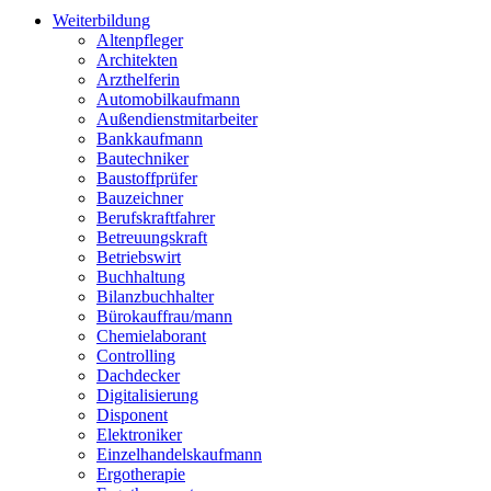
Weiterbildung
Altenpfleger
Architekten
Arzthelferin
Automobilkaufmann
Außendienstmitarbeiter
Bankkaufmann
Bautechniker
Baustoffprüfer
Bauzeichner
Berufskraftfahrer
Betreuungskraft
Betriebswirt
Buchhaltung
Bilanzbuchhalter
Bürokauffrau/mann
Chemielaborant
Controlling
Dachdecker
Digitalisierung
Disponent
Elektroniker
Einzelhandelskaufmann
Ergotherapie