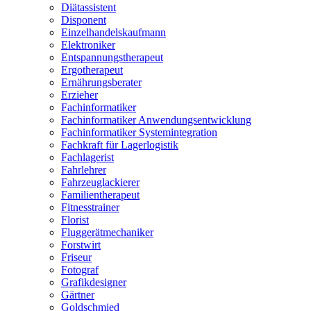
Diätassistent
Disponent
Einzelhandelskaufmann
Elektroniker
Entspannungstherapeut
Ergotherapeut
Ernährungsberater
Erzieher
Fachinformatiker
Fachinformatiker Anwendungsentwicklung
Fachinformatiker Systemintegration
Fachkraft für Lagerlogistik
Fachlagerist
Fahrlehrer
Fahrzeuglackierer
Familientherapeut
Fitnesstrainer
Florist
Fluggerätmechaniker
Forstwirt
Friseur
Fotograf
Grafikdesigner
Gärtner
Goldschmied