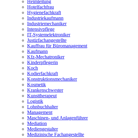
Heimleitung
Hotelfachfrau
Hygienefachkraft
Industriekaufmann
Industriemechaniker
Intensivpflege
IT-Systemelektroniker
Justizfachangestellte
Kauffrau für Büromanagement
Kaufmann
Kfz-Mechatroniker
Kinderpflegerin
Koch
Kodierfachkraft
Konstruktionsmechaniker
Kosmetik
Krankenschwester
Kunsttherapeut
Logistik
Lohnbuchhalter
Management
Maschinen- und Anlagenführer
Mediation
Mediengestalter
Medizinische Fachangestellte