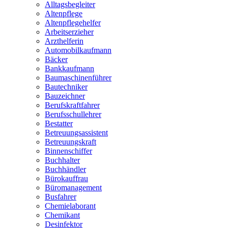
Alltagsbegleiter
Altenpflege
Altenpflegehelfer
Arbeitserzieher
Arzthelferin
Automobilkaufmann
Bäcker
Bankkaufmann
Baumaschinenführer
Bautechniker
Bauzeichner
Berufskraftfahrer
Berufsschullehrer
Bestatter
Betreuungsassistent
Betreuungskraft
Binnenschiffer
Buchhalter
Buchhändler
Bürokauffrau
Büromanagement
Busfahrer
Chemielaborant
Chemikant
Desinfektor