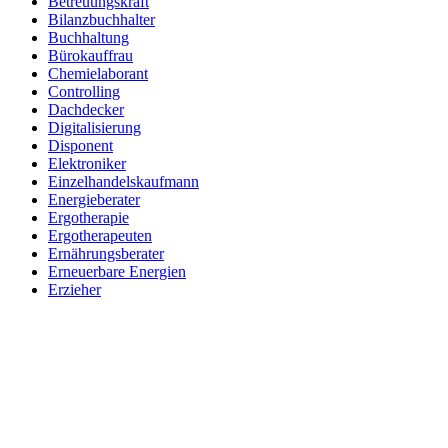
Betreuungskraft
Bilanzbuchhalter
Buchhaltung
Bürokauffrau
Chemielaborant
Controlling
Dachdecker
Digitalisierung
Disponent
Elektroniker
Einzelhandelskaufmann
Energieberater
Ergotherapie
Ergotherapeuten
Ernährungsberater
Erneuerbare Energien
Erzieher
Fachinformatiker
Fachinf. für Systemintegration
Fachkraft für Arbeitssicherheit
Fachkraft für Lagerlogistik
Fachkraft für Lebensmitteltechnik
Fachlagerist
Feinwerkmechaniker
Finanzbuchhalter