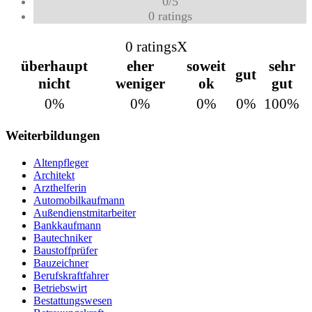
0
/
5
0
ratings
0 ratings
X
überhaupt
eher
soweit
sehr
gut
nicht
weniger
ok
gut
0%
0%
0%
0%
100%
Weiterbildungen
Altenpfleger
Architekt
Arzthelferin
Automobilkaufmann
Außendienstmitarbeiter
Bankkaufmann
Bautechniker
Baustoffprüfer
Bauzeichner
Berufskraftfahrer
Betriebswirt
Bestattungswesen