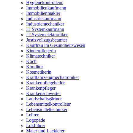
Hygienekontrolleur
Immobilienkaufmann
Immobilienmakler
Industriekaufmann
Industriemechaniker
IT Systemkaufmann
IT-Systemelektroniker
Justizvollzugsbeamter
Kauffrau im Gesundheitswesen
Kinderpflegerin
Klimatechniker
Koch
Konditor
Kosmetikerin
Kraftfahrzeugmechatroniker
Krankenpflegehelfer
Krankenpfleger
Krankenschwester
Landschaftsgärtner
Lebensmittelkontrolleur
Lebensmitteltechniker
Lehrer
Logopäde
Lokführer
Maler und Lackierer