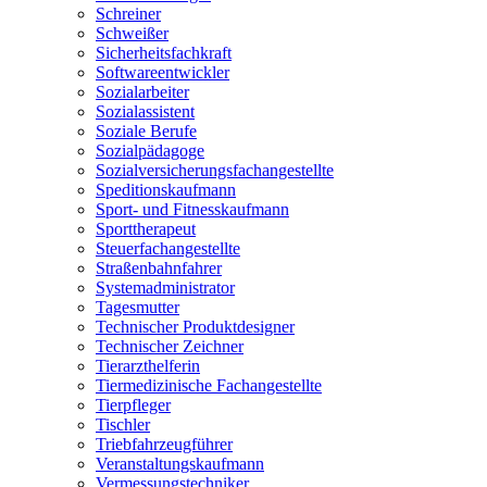
Schreiner
Schweißer
Sicherheitsfachkraft
Softwareentwickler
Sozialarbeiter
Sozialassistent
Soziale Berufe
Sozialpädagoge
Sozialversicherungsfachangestellte
Speditionskaufmann
Sport- und Fitnesskaufmann
Sporttherapeut
Steuerfachangestellte
Straßenbahnfahrer
Systemadministrator
Tagesmutter
Technischer Produktdesigner
Technischer Zeichner
Tierarzthelferin
Tiermedizinische Fachangestellte
Tierpfleger
Tischler
Triebfahrzeugführer
Veranstaltungskaufmann
Vermessungstechniker