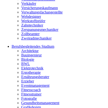
Verkäufer
Versicherungskaufmann
Verwaltungsfachangestellte
Webdesigner
Werkstoffprüfer
Zahntechniker
Zerspanungsmechaniker
Zollbeamter
Zweiradmechaniker
Berufsbegleitendes Studium
Architektur
Bauingenieur
Biologie
BWL
Elektrotechnik
Ergotherapie
Ernährungsberater
Erzieher
Eventmanagement
Fitnesscoach
Fitnesstrainer
Fotografie
Gesundheitsmanagement
Grafikdesign