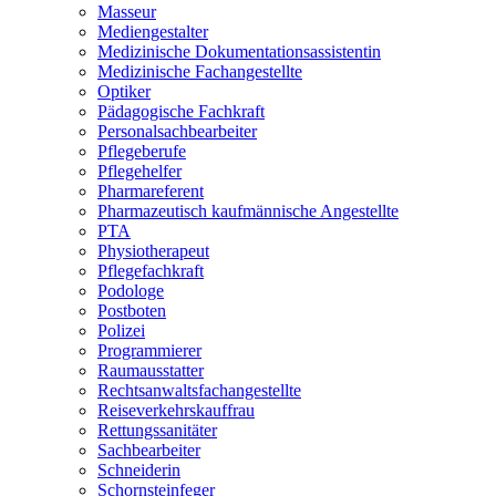
Masseur
Mediengestalter
Medizinische Dokumentationsassistentin
Medizinische Fachangestellte
Optiker
Pädagogische Fachkraft
Personalsachbearbeiter
Pflegeberufe
Pflegehelfer
Pharmareferent
Pharmazeutisch kaufmännische Angestellte
PTA
Physiotherapeut
Pflegefachkraft
Podologe
Postboten
Polizei
Programmierer
Raumausstatter
Rechtsanwaltsfachangestellte
Reiseverkehrskauffrau
Rettungssanitäter
Sachbearbeiter
Schneiderin
Schornsteinfeger