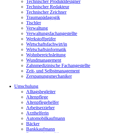
Technischer Produktdesigner
Technischer Redakteur
Technischer Zeichner
Traumapädagogik
Tischler
Verwaltung
Verwaltungsfachangestellte
Werkstoffprüfer
Wirtschaftsfachwirt/in
Wirtschaftsinformatik
Wohnbereichsleitung
Wundmanagement
Zahnmedizinische Fachangestellte
Zeit- und Selbstmanagement
Zerspanungsmechaniker
Umschulung
Alltagsbegleiter
Altenpflege
Altenpflegehelfer
Arbeitserzieher
Arzthelferin
Automobilkaufmann
Bäcker
Bankkaufmann