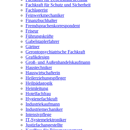
Fachkraft für Schutz und Sicherheit
Fachlagerist
Feinwerkmechaniker
Finanzbuchhalter
Fremdsprachenkorrespondent
Friseur
Führungskräfte
Gabelstaplerfahrer
Gärtner
Gerontopsychiatrische Fachkraft
Grafikdesign
Groß- und Außenhandelskaufmann
Haustechniker
Hauswirtschafterin
Heilerziehungspfleger
Heilpädagogik
Heimleitung
Hotelfachfrau
Hygienefachkraft
Industriekaufmann
Industriemechaniker
Intensivpflege
IT-Systemelektroniker
Justizfachangestellte