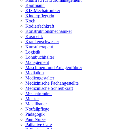
Kauffrau für Büromanagement
Kaufmann
Kfz-Mechatroniker
Kinderpflegerin
Koch
Kodierfachkraft
Konstruktionsmechaniker
Kosmetik
Krankenschwester
Kunsttherapeut
Logistik
Lohnbuchhalter
Management
Maschinen- und Anlagenführer
Mediation
Mediengestalter
Medizinische Fachangestellte
Medizinische Schreibkraft
Mechatroniker
Meister
Metallbauer
Notfallpflege
Pädagogik
Pain Nurse
Palliative Care