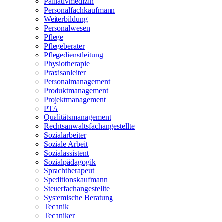
Palliativmedizin
Personalfachkaufmann
Weiterbildung
Personalwesen
Pflege
Pflegeberater
Pflegedienstleitung
Physiotherapie
Praxisanleiter
Personalmanagement
Produktmanagement
Projektmanagement
PTA
Qualitätsmanagement
Rechtsanwaltsfachangestellte
Sozialarbeiter
Soziale Arbeit
Sozialassistent
Sozialpädagogik
Sprachtherapeut
Speditionskaufmann
Steuerfachangestellte
Systemische Beratung
Technik
Techniker