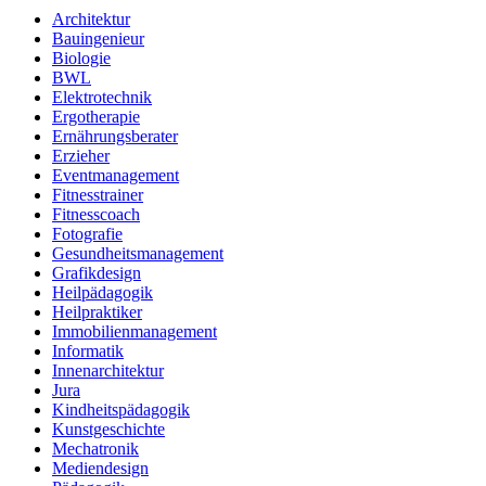
Architektur
Bauingenieur
Biologie
BWL
Elektrotechnik
Ergotherapie
Ernährungsberater
Erzieher
Eventmanagement
Fitnesstrainer
Fitnesscoach
Fotografie
Gesundheitsmanagement
Grafikdesign
Heilpädagogik
Heilpraktiker
Immobilienmanagement
Informatik
Innenarchitektur
Jura
Kindheitspädagogik
Kunstgeschichte
Mechatronik
Mediendesign