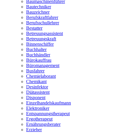
Baumaschinenführer
Bautechniker
Bauzeichner
Berufskraftfahrer
Berufsschullehrer
Bestatter
Betreuungsassistent
Betreuungskraft
Binnenschiffer
Buchhalter
Buchhändler
Bürokauffrau
Büromanagement
Busfahrer
Chemielaborant
Chemikant
Desinfektor
Diätassistent
Disponent
Einzelhandelskaufmann
Elektroniker
Entspannungstherapeut
Ergotherapeut
Ernährungsberater
Erzieher