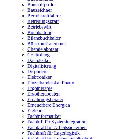
Baustoffprüfer
Bauzeichner
Berufskraftfahrer
Betreuungskraft
Betriebswirt
Buchhaltung
Bilanzbuchhalter
Bürokauffrau/mann
Chemielaborant
Controlling
Dachdecker
Digitalisierung
Disponent
Elektroniker
Einzelhandelskaufmann
Ergotherapie
Ergotherapeuten
Ernährungsberater
Erneuerbare Energien
Erzieher
Fachinformatiker
Fachinf. für Systemintegration
Fachkraft für Arbeitssicherheit
Fachkraft für Lagerlogistik
Fachkraft für Lebensmitteltechnik