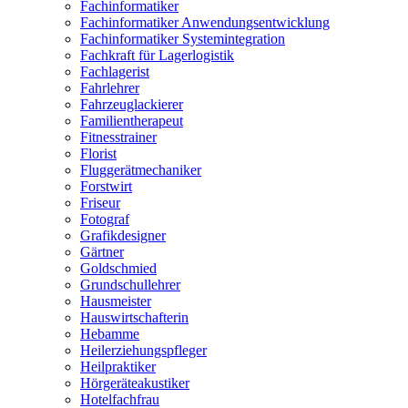
Fachinformatiker
Fachinformatiker Anwendungsentwicklung
Fachinformatiker Systemintegration
Fachkraft für Lagerlogistik
Fachlagerist
Fahrlehrer
Fahrzeuglackierer
Familientherapeut
Fitnesstrainer
Florist
Fluggerätmechaniker
Forstwirt
Friseur
Fotograf
Grafikdesigner
Gärtner
Goldschmied
Grundschullehrer
Hausmeister
Hauswirtschafterin
Hebamme
Heilerziehungspfleger
Heilpraktiker
Hörgeräteakustiker
Hotelfachfrau