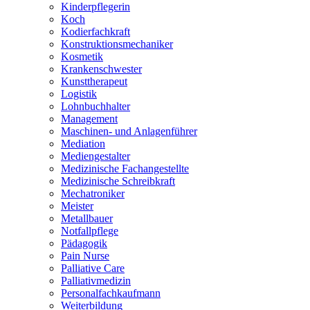
Kinderpflegerin
Koch
Kodierfachkraft
Konstruktionsmechaniker
Kosmetik
Krankenschwester
Kunsttherapeut
Logistik
Lohnbuchhalter
Management
Maschinen- und Anlagenführer
Mediation
Mediengestalter
Medizinische Fachangestellte
Medizinische Schreibkraft
Mechatroniker
Meister
Metallbauer
Notfallpflege
Pädagogik
Pain Nurse
Palliative Care
Palliativmedizin
Personalfachkaufmann
Weiterbildung