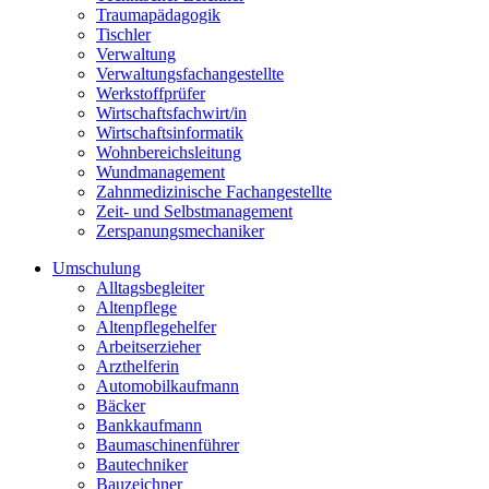
Traumapädagogik
Tischler
Verwaltung
Verwaltungsfachangestellte
Werkstoffprüfer
Wirtschaftsfachwirt/in
Wirtschaftsinformatik
Wohnbereichsleitung
Wundmanagement
Zahnmedizinische Fachangestellte
Zeit- und Selbstmanagement
Zerspanungsmechaniker
Umschulung
Alltagsbegleiter
Altenpflege
Altenpflegehelfer
Arbeitserzieher
Arzthelferin
Automobilkaufmann
Bäcker
Bankkaufmann
Baumaschinenführer
Bautechniker
Bauzeichner