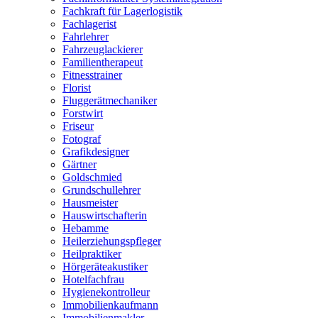
Fachkraft für Lagerlogistik
Fachlagerist
Fahrlehrer
Fahrzeuglackierer
Familientherapeut
Fitnesstrainer
Florist
Fluggerätmechaniker
Forstwirt
Friseur
Fotograf
Grafikdesigner
Gärtner
Goldschmied
Grundschullehrer
Hausmeister
Hauswirtschafterin
Hebamme
Heilerziehungspfleger
Heilpraktiker
Hörgeräteakustiker
Hotelfachfrau
Hygienekontrolleur
Immobilienkaufmann
Immobilienmakler