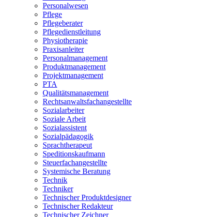
Personalwesen
Pflege
Pflegeberater
Pflegedienstleitung
Physiotherapie
Praxisanleiter
Personalmanagement
Produktmanagement
Projektmanagement
PTA
Qualitätsmanagement
Rechtsanwaltsfachangestellte
Sozialarbeiter
Soziale Arbeit
Sozialassistent
Sozialpädagogik
Sprachtherapeut
Speditionskaufmann
Steuerfachangestellte
Systemische Beratung
Technik
Techniker
Technischer Produktdesigner
Technischer Redakteur
Technischer Zeichner