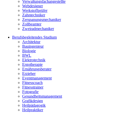
Verwaltungsfachangestellte
Webdesigner
Werkstoffprüfer
Zahntechniker
Zerspanungsmechaniker
Zollbeamter
Zweiradmechaniker
Berufsbegleitendes Studium
Architektur
Bauingenieur
Biologie
BWL
Elektrotechnik
Ergotherapie
Ernährungsberater
Erzieher
Eventmanagement
Fitnesscoach
Fitnesstrainer
Fotografie
Gesundheitsmanagement
Grafikdesign
Heilpädagogik
Heilpraktiker