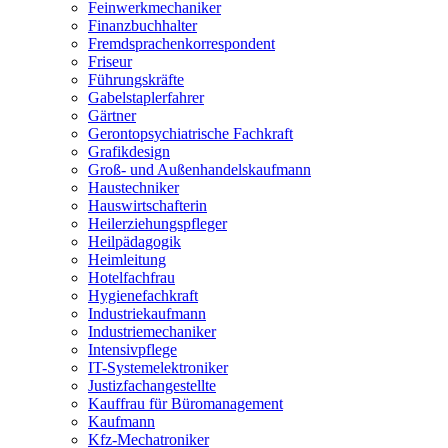
Feinwerkmechaniker
Finanzbuchhalter
Fremdsprachenkorrespondent
Friseur
Führungskräfte
Gabelstaplerfahrer
Gärtner
Gerontopsychiatrische Fachkraft
Grafikdesign
Groß- und Außenhandelskaufmann
Haustechniker
Hauswirtschafterin
Heilerziehungspfleger
Heilpädagogik
Heimleitung
Hotelfachfrau
Hygienefachkraft
Industriekaufmann
Industriemechaniker
Intensivpflege
IT-Systemelektroniker
Justizfachangestellte
Kauffrau für Büromanagement
Kaufmann
Kfz-Mechatroniker