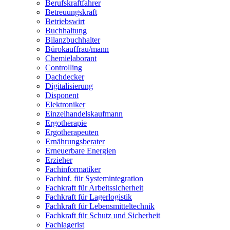
Berufskraftfahrer
Betreuungskraft
Betriebswirt
Buchhaltung
Bilanzbuchhalter
Bürokauffrau/mann
Chemielaborant
Controlling
Dachdecker
Digitalisierung
Disponent
Elektroniker
Einzelhandelskaufmann
Ergotherapie
Ergotherapeuten
Ernährungsberater
Erneuerbare Energien
Erzieher
Fachinformatiker
Fachinf. für Systemintegration
Fachkraft für Arbeitssicherheit
Fachkraft für Lagerlogistik
Fachkraft für Lebensmitteltechnik
Fachkraft für Schutz und Sicherheit
Fachlagerist