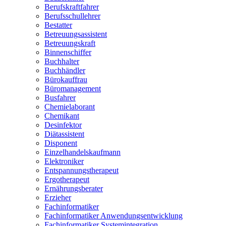
Berufskraftfahrer
Berufsschullehrer
Bestatter
Betreuungsassistent
Betreuungskraft
Binnenschiffer
Buchhalter
Buchhändler
Bürokauffrau
Büromanagement
Busfahrer
Chemielaborant
Chemikant
Desinfektor
Diätassistent
Disponent
Einzelhandelskaufmann
Elektroniker
Entspannungstherapeut
Ergotherapeut
Ernährungsberater
Erzieher
Fachinformatiker
Fachinformatiker Anwendungsentwicklung
Fachinformatiker Systemintegration