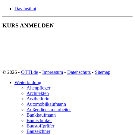
Das Institut
KURS ANMELDEN
© 2026 •
OTTI.de
•
Impressum
•
Datenschutz
•
Sitemap
Weiterbildung
Altenpfleger
Architekten
Arzthelferin
Automobilkaufmann
Außendienstmitarbeiter
Bankkaufmann
Bautechniker
Baustoffprüfer
Bauzeichner