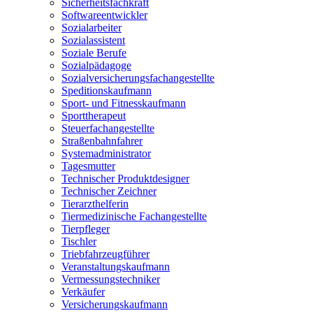
Sicherheitsfachkraft
Softwareentwickler
Sozialarbeiter
Sozialassistent
Soziale Berufe
Sozialpädagoge
Sozialversicherungsfachangestellte
Speditionskaufmann
Sport- und Fitnesskaufmann
Sporttherapeut
Steuerfachangestellte
Straßenbahnfahrer
Systemadministrator
Tagesmutter
Technischer Produktdesigner
Technischer Zeichner
Tierarzthelferin
Tiermedizinische Fachangestellte
Tierpfleger
Tischler
Triebfahrzeugführer
Veranstaltungskaufmann
Vermessungstechniker
Verkäufer
Versicherungskaufmann