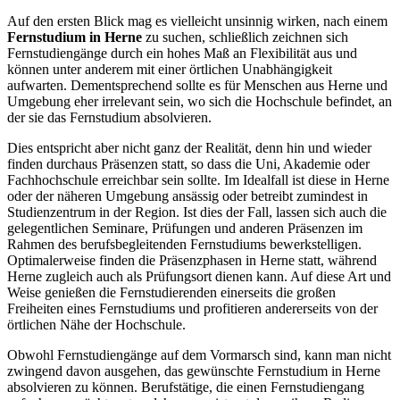
Auf den ersten Blick mag es vielleicht unsinnig wirken, nach einem
Fernstudium in Herne
zu suchen, schließlich zeichnen sich
Fernstudiengänge durch ein hohes Maß an Flexibilität aus und
können unter anderem mit einer örtlichen Unabhängigkeit
aufwarten. Dementsprechend sollte es für Menschen aus Herne und
Umgebung eher irrelevant sein, wo sich die Hochschule befindet, an
der sie das Fernstudium absolvieren.
Dies entspricht aber nicht ganz der Realität, denn hin und wieder
finden durchaus Präsenzen statt, so dass die Uni, Akademie oder
Fachhochschule erreichbar sein sollte. Im Idealfall ist diese in Herne
oder der näheren Umgebung ansässig oder betreibt zumindest in
Studienzentrum in der Region. Ist dies der Fall, lassen sich auch die
gelegentlichen Seminare, Prüfungen und anderen Präsenzen im
Rahmen des berufsbegleitenden Fernstudiums bewerkstelligen.
Optimalerweise finden die Präsenzphasen in Herne statt, während
Herne zugleich auch als Prüfungsort dienen kann. Auf diese Art und
Weise genießen die Fernstudierenden einerseits die großen
Freiheiten eines Fernstudiums und profitieren andererseits von der
örtlichen Nähe der Hochschule.
Obwohl Fernstudiengänge auf dem Vormarsch sind, kann man nicht
zwingend davon ausgehen, das gewünschte Fernstudium in Herne
absolvieren zu können. Berufstätige, die einen Fernstudiengang