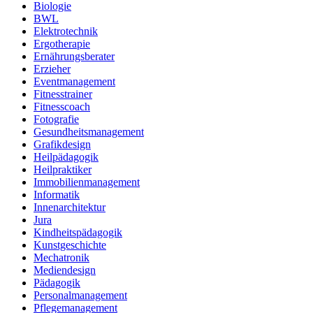
Biologie
BWL
Elektrotechnik
Ergotherapie
Ernährungsberater
Erzieher
Eventmanagement
Fitnesstrainer
Fitnesscoach
Fotografie
Gesundheitsmanagement
Grafikdesign
Heilpädagogik
Heilpraktiker
Immobilienmanagement
Informatik
Innenarchitektur
Jura
Kindheitspädagogik
Kunstgeschichte
Mechatronik
Mediendesign
Pädagogik
Personalmanagement
Pflegemanagement