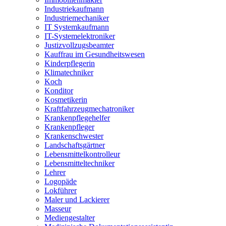
Industriekaufmann
Industriemechaniker
IT Systemkaufmann
IT-Systemelektroniker
Justizvollzugsbeamter
Kauffrau im Gesundheitswesen
Kinderpflegerin
Klimatechniker
Koch
Konditor
Kosmetikerin
Kraftfahrzeugmechatroniker
Krankenpflegehelfer
Krankenpfleger
Krankenschwester
Landschaftsgärtner
Lebensmittelkontrolleur
Lebensmitteltechniker
Lehrer
Logopäde
Lokführer
Maler und Lackierer
Masseur
Mediengestalter