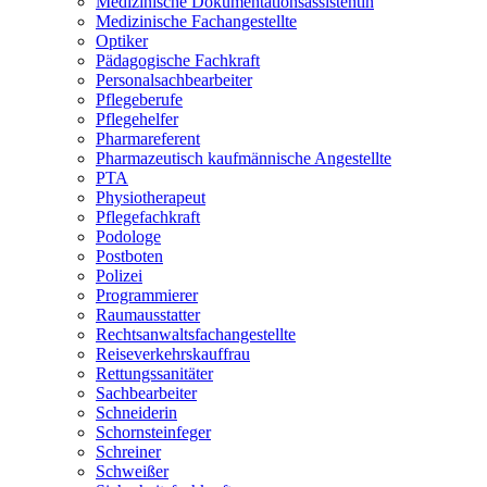
Medizinische Dokumentationsassistentin
Medizinische Fachangestellte
Optiker
Pädagogische Fachkraft
Personalsachbearbeiter
Pflegeberufe
Pflegehelfer
Pharmareferent
Pharmazeutisch kaufmännische Angestellte
PTA
Physiotherapeut
Pflegefachkraft
Podologe
Postboten
Polizei
Programmierer
Raumausstatter
Rechtsanwaltsfachangestellte
Reiseverkehrskauffrau
Rettungssanitäter
Sachbearbeiter
Schneiderin
Schornsteinfeger
Schreiner
Schweißer